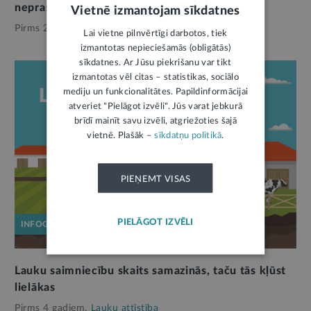
neprasīs latviešu valodas zināšanas
1
Vietnē izmantojam sīkdatnes
Pirms 2 gadiem,
Lauku attīstība
Lai vietne pilnvērtīgi darbotos, tiek
izmantotas nepieciešamās (obligātās)
sīkdatnes. Ar Jūsu piekrišanu var tikt
izmantotas vēl citas – statistikas, sociālo
mediju un funkcionalitātes. Papildinformācijai
atveriet "Pielāgot izvēli". Jūs varat jebkurā
brīdī mainīt savu izvēli, atgriežoties šajā
vietnē. Plašāk –
sīkdatņu politikā
.
PIEŅEMT VISAS
PIELĀGOT IZVĒLI
INFOGRAFIKA
Lauku saimniecību skaits samazinās, taču tās kļūst
lielākas
Pirms 4 gadiem,
Lauku attīstība