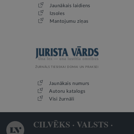
Jaunākais laidiens
Izsoles
Mantojumu ziņas
ŽURNĀLS TIESISKAI DOMAI UN PRAKSEI
Jaunākais numurs
Autoru katalogs
Visi žurnāli
CILVĒKS · VALSTS ·