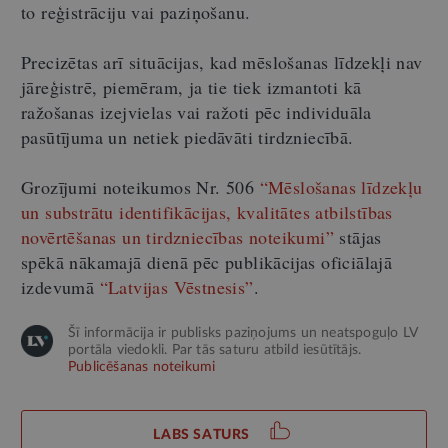
to reģistrāciju vai paziņošanu.
Precizētas arī situācijas, kad mēslošanas līdzekļi nav
jāreģistrē, piemēram, ja tie tiek izmantoti kā
ražošanas izejvielas vai ražoti pēc individuāla
pasūtījuma un netiek piedāvāti tirdzniecībā.
Grozījumi noteikumos Nr. 506
“Mēslošanas līdzekļu
un substrātu identifikācijas, kvalitātes atbilstības
novērtēšanas un tirdzniecības noteikumi”
stājas
spēkā nākamajā dienā pēc publikācijas oficiālajā
izdevumā
“Latvijas Vēstnesis”
.
Šī informācija ir publisks paziņojums un neatspoguļo LV
portāla viedokli. Par tās saturu atbild iesūtītājs.
Publicēšanas noteikumi
LABS SATURS