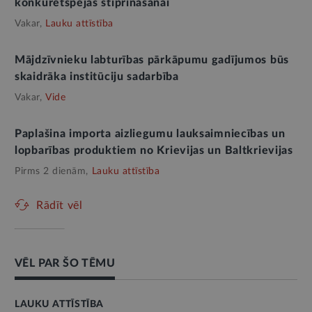
konkurētspējas stiprināšanai
Vakar,
Lauku attīstība
Mājdzīvnieku labturības pārkāpumu gadījumos būs
skaidrāka institūciju sadarbība
Vakar,
Vide
Paplašina importa aizliegumu lauksaimniecības un
lopbarības produktiem no Krievijas un Baltkrievijas
Pirms 2 dienām,
Lauku attīstība
Rādīt vēl
VĒL PAR ŠO TĒMU
LAUKU ATTĪSTĪBA