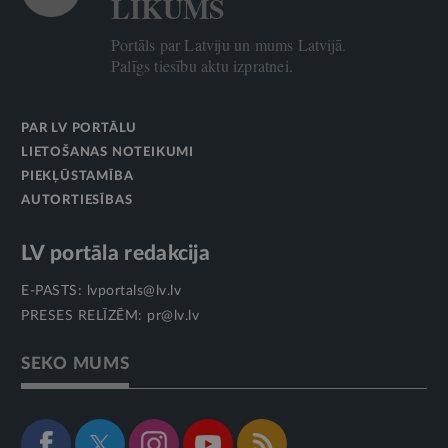
LIKUMS
Portāls par Latviju un mums Latvijā.
Palīgs tiesību aktu izpratnei.
PAR LV PORTĀLU
LIETOŠANAS NOTEIKUMI
PIEKĻŪSTAMĪBA
AUTORTIESĪBAS
LV portāla redakcija
E-PASTS:
lvportals@lv.lv
PRESES RELĪZĒM:
pr@lv.lv
SEKO MUMS