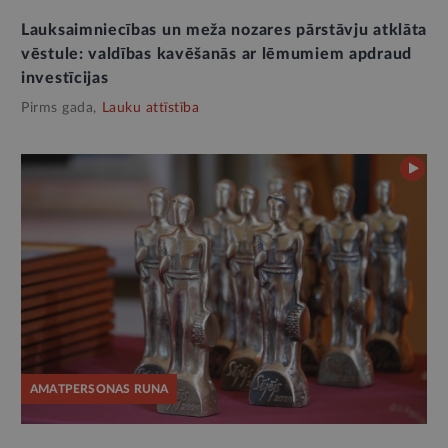
Lauksaimniecības un meža nozares pārstāvju atklāta
vēstule: valdības kavēšanās ar lēmumiem apdraud
investīcijas
Pirms gada,
Lauku attīstība
AMATPERSONAS RUNA