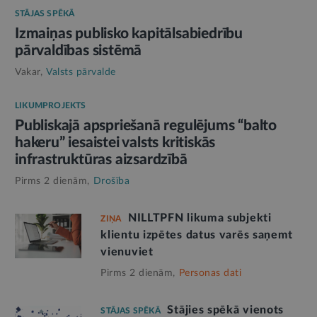
STĀJAS SPĒKĀ
Izmaiņas publisko kapitālsabiedrību
pārvaldības sistēmā
Vakar,
Valsts pārvalde
LIKUMPROJEKTS
Publiskajā apspriešanā regulējums “balto
hakeru” iesaistei valsts kritiskās
infrastruktūras aizsardzībā
Pirms 2 dienām,
Drošība
NILLTPFN likuma subjekti
ZIŅA
klientu izpētes datus varēs saņemt
vienuviet
Pirms 2 dienām,
Personas dati
Stājies spēkā vienots
STĀJAS SPĒKĀ