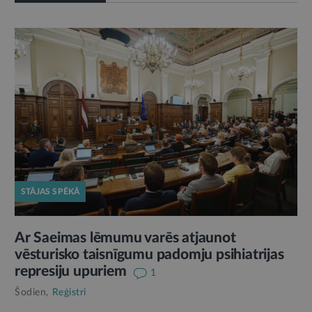
STĀJAS SPĒKĀ
Ar Saeimas lēmumu varēs atjaunot
vēsturisko taisnīgumu padomju psihiatrijas
represiju upuriem
1
Šodien,
Reģistri