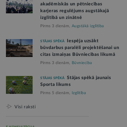
akadēmiskās un pētniecības
karjeras regulējums augstākajā
izglītībā un zinātnē
Pirms 3 dienām,
Augstākā izglītība
Iespēja uzsākt
STĀJAS SPĒKĀ
būvdarbus paralēli projektēšanai un
citas izmaiņas Būvniecības likumā
Pirms 3 dienām,
Būvniecība
Stājas spēkā jaunais
STĀJAS SPĒKĀ
Sporta likums
Pirms 5 dienām,
Izglītība
Visi raksti