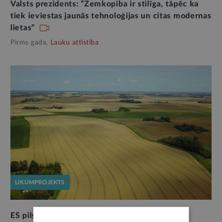
Valsts prezidents: “Zemkopība ir stilīga, tāpēc ka
tiek ieviestas jaunās tehnoloģijas un citas modernas
lietas”
Pirms gada,
Lauku attīstība
LIKUMPROJEKTS
ES pilsoņiem, pērkot lauksaimniecības zemi,