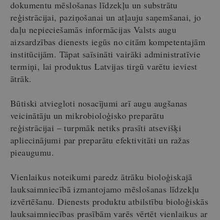
dokumentu mēslošanas līdzekļu un substrātu
reģistrācijai, paziņošanai un atļauju saņemšanai, jo
daļu nepieciešamās informācijas Valsts augu
aizsardzības dienests iegūs no citām kompetentajām
institūcijām. Tāpat saīsināti vairāki administratīvie
termiņi, lai produktus Latvijas tirgū varētu ieviest
ātrāk.
Būtiski atviegloti nosacījumi arī augu augšanas
veicinātāju un mikrobioloģisko preparātu
reģistrācijai – turpmāk netiks prasīti atsevišķi
apliecinājumi par preparātu efektivitāti un ražas
pieaugumu.
Vienlaikus noteikumi paredz ātrāku bioloģiskajā
lauksaimniecībā izmantojamo mēslošanas līdzekļu
izvērtēšanu. Dienests produktu atbilstību bioloģiskās
lauksaimniecības prasībām varēs vērtēt vienlaikus ar