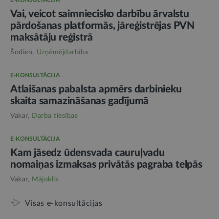
E-KONSULTĀCIJA
Vai, veicot saimniecisko darbību ārvalstu
pārdošanas platformās, jāreģistrējas PVN
maksātāju reģistrā
Šodien,
Uzņēmējdarbība
E-KONSULTĀCIJA
Atlaišanas pabalsta apmērs darbinieku
skaita samazināšanas gadījumā
Vakar,
Darba tiesības
E-KONSULTĀCIJA
Kam jāsedz ūdensvada cauruļvadu
nomaiņas izmaksas privātās pagraba telpās
Vakar,
Mājoklis
Visas e-konsultācijas