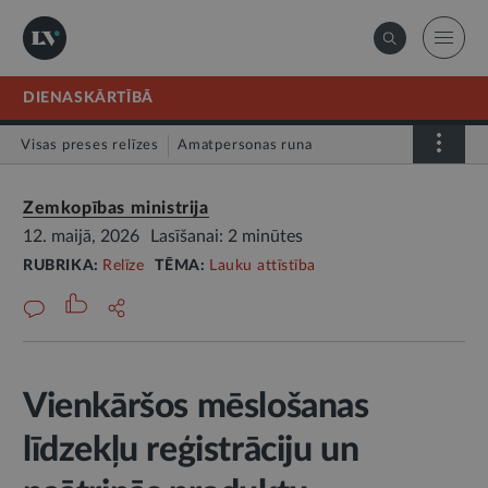
DIENASKĀRTĪBĀ
Visas preses relīzes
Amatpersonas runa
Atklātā vēstule
Relīze
Zemkopības ministrija
12. maijā, 2026
Lasīšanai: 2 minūtes
RUBRIKA:
Relīze
TĒMA:
Lauku attīstība
Vienkāršos mēslošanas
līdzekļu reģistrāciju un