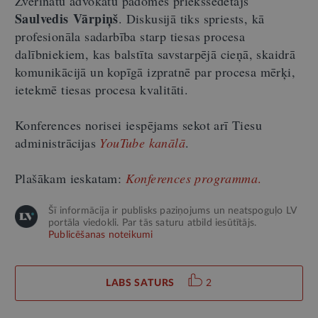
Zvērinātu advokātu padomes priekšsēdētājs
Saulvedis Vārpiņš
. Diskusijā tiks spriests, kā
profesionāla sadarbība starp tiesas procesa
dalībniekiem, kas balstīta savstarpējā cieņā, skaidrā
komunikācijā un kopīgā izpratnē par procesa mērķi,
ietekmē tiesas procesa kvalitāti.
Konferences norisei iespējams sekot arī Tiesu
administrācijas
YouTube kanālā
.
Plašākam ieskatam:
Konferences programma
.
Šī informācija ir publisks paziņojums un neatspoguļo LV
portāla viedokli. Par tās saturu atbild iesūtītājs.
Publicēšanas noteikumi
LABS SATURS
2