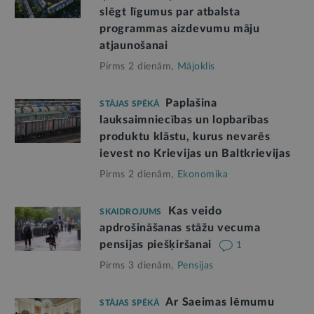
slēgt līgumus par atbalsta
programmas aizdevumu māju
atjaunošanai
Pirms 2 dienām,
Mājoklis
Paplašina
STĀJAS SPĒKĀ
lauksaimniecības un lopbarības
produktu klāstu, kurus nevarēs
ievest no Krievijas un Baltkrievijas
Pirms 2 dienām,
Ekonomika
Kas veido
SKAIDROJUMS
apdrošināšanas stāžu vecuma
pensijas piešķiršanai
1
Pirms 3 dienām,
Pensijas
Ar Saeimas lēmumu
STĀJAS SPĒKĀ