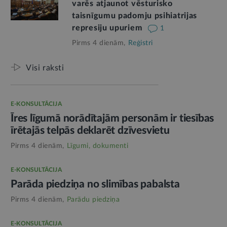
varēs atjaunot vēsturisko
taisnīgumu padomju psihiatrijas
represiju upuriem
1
Pirms 4 dienām,
Reģistri
Visi raksti
E-KONSULTĀCIJA
Īres līgumā norādītajām personām ir tiesības
īrētajās telpās deklarēt dzīvesvietu
Pirms 4 dienām,
Līgumi, dokumenti
E-KONSULTĀCIJA
Parāda piedziņa no slimības pabalsta
Pirms 4 dienām,
Parādu piedziņa
E-KONSULTĀCIJA