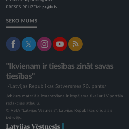
E-PASTS:
lvportals@lv.lv
PRESES RELĪZĒM:
pr@lv.lv
SEKO MUMS
"Ikvienam ir tiesības zināt savas
tiesības"
/Latvijas Republikas Satversmes 90. pants/
Jebkura materiāla izmantošana ir iespējama tikai ar LV portāla
redakcijas atļauju.
© VSIA "Latvijas Vēstnesis", Latvijas Republikas oficiālais
izdevējs.