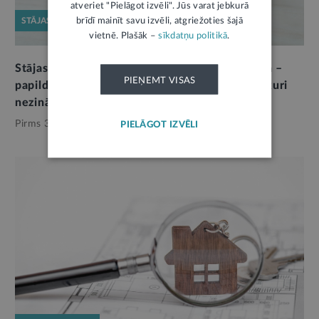
atveriet "Pielāgot izvēli". Jūs varat jebkurā
brīdī mainīt savu izvēli, atgriežoties šajā
STĀJAS SPĒKĀ
vietnē. Plašāk –
sīkdatņu politikā
.
Stājas spēkā grozījumi Kriminālprocesa likumā –
PIEŅEMT VISAS
papildu aizsardzība labticīgajiem ieguvējiem, kuri
nezinādami iegādājušies izkrāptus īpašumus
Pirms 3 mēnešiem,
Tieslietas
PIELĀGOT IZVĒLI