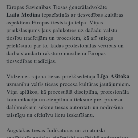
Eiropas Savienības Tiesas ģenerāladvokāte
Laila Medina
iepazīstinās ar tiesvedības kultūras
aspektiem Eiropas tiesiskajā telpā. Viņas
priekšlasījums ļaus palūkoties uz dažādu valstu
tiesību tradīcijām un procesiem, kā arī sniegs
priekšstatu par to, kādas profesionālās vērtības un
darba standarti raksturo mūsdienu Eiropas
tiesvedības tradīcijas.
Līga Ašitoka
Vidzemes rajona tiesas priekšsēdētāja
uzmanību veltīs tiesas procesa kultūras jautājumiem.
Viņa aplūkos, kā procesuālā disciplīna, profesionāla
komunikācija un cieņpilna attieksme pret procesa
dalībniekiem sekmē tiesas autoritāti un nodrošina
taisnīgu un efektīvu lietu izskatīšanu.
Augstākās tiesas Judikatūras un zinātniski
analītiskās nodaļas zinātniski analītiskā padomniece