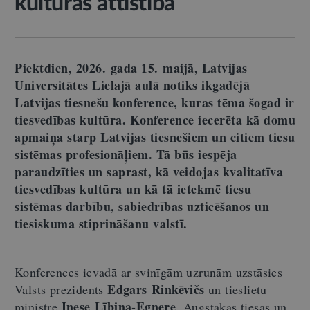
kultūras attīstība
Piektdien,
2026. gada 15. maijā, Latvijas
Universitātes Lielajā aulā
notiks ikgadējā
Latvijas tiesnešu konference, kuras tēma šogad ir
tiesvedības kultūra. Konference iecerēta kā domu
apmaiņa starp Latvijas tiesnešiem un citiem tiesu
sistēmas profesionāļiem. Tā būs iespēja
paraudzīties un saprast, kā veidojas kvalitatīva
tiesvedības kultūra un kā tā ietekmē tiesu
sistēmas darbību, sabiedrības uzticēšanos un
tiesiskuma stiprināšanu valstī.
Konferences ievadā ar svinīgām uzrunām uzstāsies
Edgars Rinkēvičs
Valsts prezidents
un tieslietu
Inese Lībiņa-Egnere
ministre
. Augstākās tiesas un