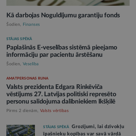
Kā darbojas Noguldījumu garantiju fonds
Šodien,
Finanses
STĀJAS SPĒKĀ
Paplašinās E-veselības sistēmā pieejamo
informāciju par pacientu ārstēšanu
Šodien,
Veselība
AMATPERSONAS RUNA
Valsts prezidenta Edgara Rinkēviča
vēstījums 27. Latvijas politiski represēto
personu salidojuma dalībniekiem Ikšķilē
Pirms 2 dienām,
Valsts vērtības
Grozījumi, lai dzīvokļu
STĀJAS SPĒKĀ
īpašnieku kopības var savā vārdā