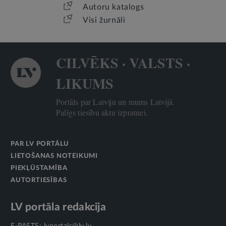
Autoru katalogs
Visi žurnāli
CILVĒKS · VALSTS ·
LIKUMS
Portāls par Latviju un mums Latvijā.
Palīgs tiesību aktu izpratnei.
PAR LV PORTĀLU
LIETOŠANAS NOTEIKUMI
PIEKĻŪSTAMĪBA
AUTORTIESĪBAS
LV portāla redakcija