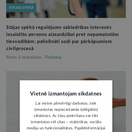
STĀJAS SPĒKĀ
Stājas spēkā regulējums sabiedrības interesēs
iesaistīto personu aizsardzībai pret nepamatotām
tiesvedībām; palielināti sodi par pārkāpumiem
civilprocesā
Pirms 3 mēnešiem,
Tieslietas
Vietnē izmantojam sīkdatnes
Lai vietne pilnvērtīgi darbotos, tiek
izmantotas nepieciešamās (obligātās)
sīkdatnes. Ar Jūsu piekrišanu var tikt
izmantotas vēl citas – statistikas, sociālo
mediju un funkcionalitātes. Papildinformācijai