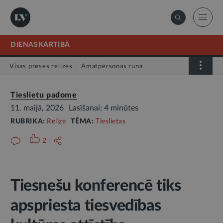
DIENASKĀRTĪBĀ
Visas preses relīzes
Amatpersonas runa
Atklātā vēstule
Relīze
Tieslietu padome
11. maijā, 2026
Lasīšanai: 4 minūtes
RUBRIKA:
Relīze
TĒMA:
Tieslietas
2
Tiesnešu konferencē tiks
apspriesta tiesvedības