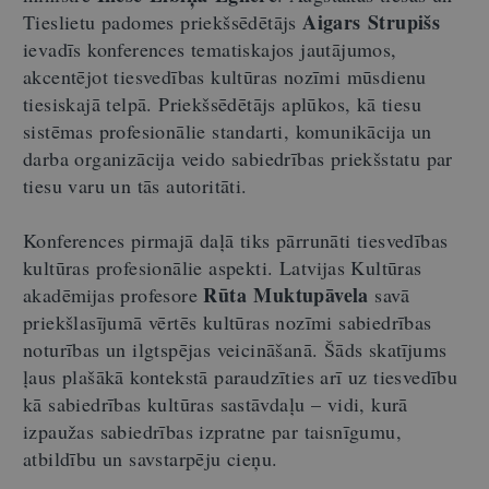
Aigars Strupišs
Tieslietu padomes priekšsēdētājs
ievadīs konferences tematiskajos jautājumos,
akcentējot tiesvedības kultūras nozīmi mūsdienu
tiesiskajā telpā. Priekšsēdētājs aplūkos, kā tiesu
sistēmas profesionālie standarti, komunikācija un
darba organizācija veido sabiedrības priekšstatu par
tiesu varu un tās autoritāti.
Konferences pirmajā daļā tiks pārrunāti tiesvedības
kultūras profesionālie aspekti. Latvijas Kultūras
Rūta Muktupāvela
akadēmijas profesore
savā
priekšlasījumā vērtēs kultūras nozīmi sabiedrības
noturības un ilgtspējas veicināšanā. Šāds skatījums
ļaus plašākā kontekstā paraudzīties arī uz tiesvedību
kā sabiedrības kultūras sastāvdaļu – vidi, kurā
izpaužas sabiedrības izpratne par taisnīgumu,
atbildību un savstarpēju cieņu.