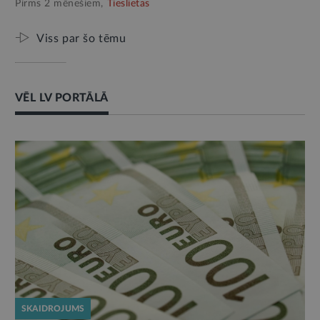
Pirms 2 mēnešiem,
Tieslietas
Viss par šo tēmu
VĒL LV PORTĀLĀ
SKAIDROJUMS