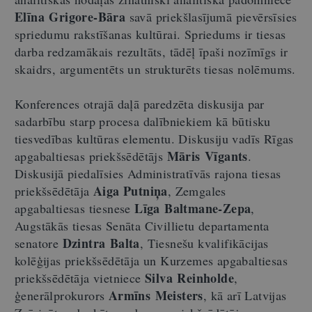
Elīna Grigore-Bāra
savā priekšlasījumā pievērsīsies
spriedumu rakstīšanas kultūrai. Spriedums ir tiesas
darba redzamākais rezultāts, tādēļ īpaši nozīmīgs ir
skaidrs, argumentēts un strukturēts tiesas nolēmums.
Konferences otrajā daļā paredzēta diskusija par
sadarbību starp procesa dalībniekiem kā būtisku
tiesvedības kultūras elementu. Diskusiju vadīs Rīgas
Māris Vīgants
apgabaltiesas priekšsēdētājs
.
Diskusijā piedalīsies Administratīvās rajona tiesas
Aiga Putniņa
priekšsēdētāja
, Zemgales
Līga Baltmane-Zepa
apgabaltiesas tiesnese
,
Augstākās tiesas Senāta Civillietu departamenta
Dzintra Balta
senatore
, Tiesnešu kvalifikācijas
kolēģijas priekšsēdētāja un Kurzemes apgabaltiesas
Silva Reinholde
priekšsēdētāja vietniece
,
Armīns Meisters
ģenerālprokurors
, kā arī Latvijas