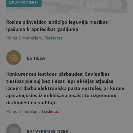
LIKUMPROJEKTS
Rosina pilnveidot labticīgo ieguvēju tiesības
īpašuma krāpniecības gadījumā
Pirms 5 mēnešiem,
Tieslietas
ES TIESA
Konkurences iestādes pārbaudes: Savienības
tiesības pieļauj bez tiesas iepriekšējas atļaujas
izņemt darba elektroniskā pasta vēstules, ar kurām
apmainījušies izmeklēšanā iesaistīto uzņēmumu
darbinieki un vadītāji
Pirms 3 nedēļām,
Tieslietas
SATVERSMES TIESA