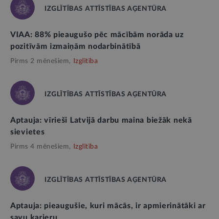
IZGLĪTĪBAS ATTĪSTĪBAS AĢENTŪRA
VIAA: 88% pieaugušo pēc mācībām norāda uz
pozitīvām izmaiņām nodarbinātībā
Pirms 2 mēnešiem,
Izglītība
IZGLĪTĪBAS ATTĪSTĪBAS AĢENTŪRA
Aptauja: vīrieši Latvijā darbu maina biežāk nekā
sievietes
Pirms 4 mēnešiem,
Izglītība
IZGLĪTĪBAS ATTĪSTĪBAS AĢENTŪRA
Aptauja: pieaugušie, kuri mācās, ir apmierinātāki ar
savu karjeru