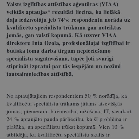
Valsts izglītības attīstības aģentūras (VIAA)
veiktās aptaujas* rezultāti liecina, ka lielākā
daļa iedzīvotāju jeb 74% respondentu norāda uz
kvalificētu speciālistu trūkumu gan noteiktās
jomās, gan valstī kopumā.
Kā uzsver VIAA
direktore Inta Ozola, profesionālajai izglītībai ir
būtiska loma darba tirgum nepieciešamo
speciālistu sagatavošanā, tāpēc ļoti svarīgi
stiprināt izpratni par tās iespējām un nozīmi
tautsaimniecības attīstībā.
No aptaujātajiem respondentiem 50 % norādīja, ka
kvalificētu speciālistu trūkums jūtams atsevišķās
jomās, piemēram, būvniecībā, ražošanā, IT, savukārt
24 % aptaujāto pauda pārliecību, ka šī problēma ir
plašāka, un speciālistu trūkst kopumā. Vien 10 %
atbildēja, ka kvalificētu speciālistu skaits ir