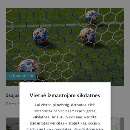
STĀJAS SPĒKĀ
Vietnē izmantojam sīkdatnes
Stājas spēkā jaunais Sporta likums
Pirms 5 dienām,
Izglītība
Lai vietne pilnvērtīgi darbotos, tiek
izmantotas nepieciešamās (obligātās)
sīkdatnes. Ar Jūsu piekrišanu var tikt
izmantotas vēl citas – statistikas, sociālo
mediju un funkcionalitātes. Papildinformācijai