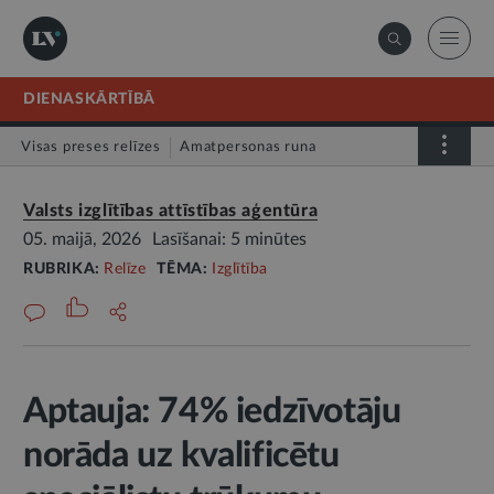
DIENASKĀRTĪBĀ
Visas preses relīzes
Amatpersonas runa
Atklātā vēstule
Relīze
Valsts izglītības attīstības aģentūra
05. maijā, 2026
Lasīšanai: 5 minūtes
RUBRIKA:
Relīze
TĒMA:
Izglītība
Aptauja: 74% iedzīvotāju
norāda uz kvalificētu