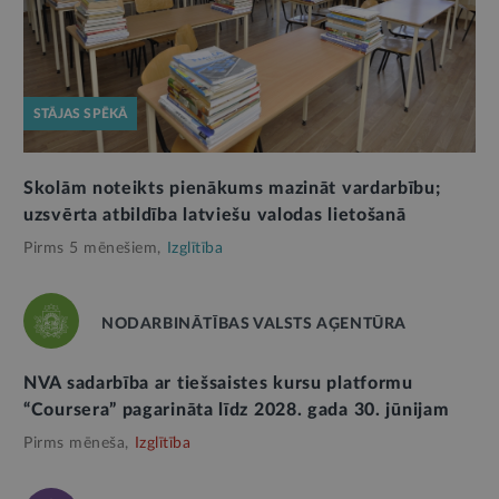
STĀJAS SPĒKĀ
Skolām noteikts pienākums mazināt vardarbību;
uzsvērta atbildība latviešu valodas lietošanā
Pirms 5 mēnešiem,
Izglītība
NODARBINĀTĪBAS VALSTS AĢENTŪRA
NVA sadarbība ar tiešsaistes kursu platformu
“Coursera” pagarināta līdz 2028. gada 30. jūnijam
Pirms mēneša,
Izglītība