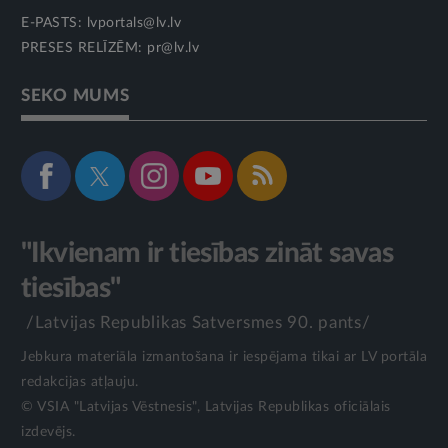
E-PASTS:
lvportals@lv.lv
PRESES RELĪZĒM:
pr@lv.lv
SEKO MUMS
"Ikvienam ir tiesības zināt savas
tiesības"
/Latvijas Republikas Satversmes 90. pants/
Jebkura materiāla izmantošana ir iespējama tikai ar LV portāla
redakcijas atļauju.
© VSIA "Latvijas Vēstnesis", Latvijas Republikas oficiālais
izdevējs.