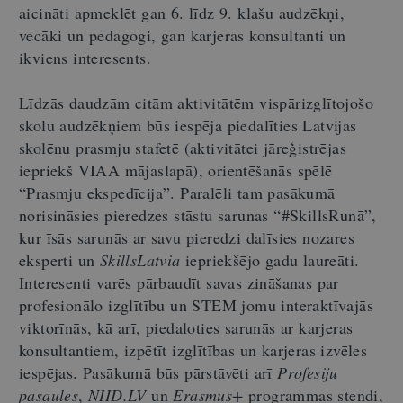
aicināti apmeklēt gan 6. līdz 9. klašu audzēkņi,
vecāki un pedagogi, gan karjeras konsultanti un
ikviens interesents.
Līdzās daudzām citām aktivitātēm vispārizglītojošo
skolu audzēkņiem būs iespēja piedalīties Latvijas
skolēnu prasmju stafetē (aktivitātei jāreģistrējas
iepriekš VIAA mājaslapā), orientēšanās spēlē
“Prasmju ekspedīcija”. Paralēli tam pasākumā
norisināsies pieredzes stāstu sarunas “#SkillsRunā”,
kur īsās sarunās ar savu pieredzi dalīsies nozares
eksperti un
SkillsLatvia
iepriekšējo gadu laureāti.
Interesenti varēs pārbaudīt savas zināšanas par
profesionālo izglītību un STEM jomu interaktīvajās
viktorīnās, kā arī, piedaloties sarunās ar karjeras
konsultantiem, izpētīt izglītības un karjeras izvēles
iespējas. Pasākumā būs pārstāvēti arī
Profesiju
pasaules
,
NIID.LV
un
Erasmus+
programmas stendi,