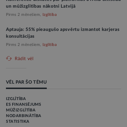
un mūžizglītības nākotni Latvijā
Pirms 2 mēnešiem,
Izglītība
Aptauja: 55% pieaugušo apsvērtu izmantot karjeras
konsultācijas
Pirms 2 mēnešiem,
Izglītība
Rādīt vēl
VĒL PAR ŠO TĒMU
IZGLĪTĪBA
ES FINANSĒJUMS
MŪŽIZGLĪTĪBA
NODARBINĀTĪBA
STATISTIKA