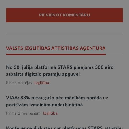
PIEVIENOT KOMENTĀRU
VALSTS IZGLĪTĪBAS ATTĪSTĪBAS AĢENTŪRA
No 30. jūlija platformā STARS pieejams 500 eiro
atbalsts digitālo prasmju apguvei
Pirms nedēļas,
Izglītība
VIAA: 88% pieaugušo pēc mācībām norāda uz
pozitīvām izmaiņām nodarbinātībā
Pirms 2 mēnešiem,
Izglītība
Konferencē diskutēs par platformas STARS attīstību