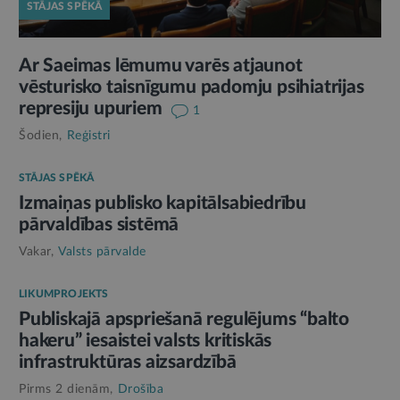
STĀJAS SPĒKĀ
Ar Saeimas lēmumu varēs atjaunot
vēsturisko taisnīgumu padomju psihiatrijas
represiju upuriem
1
Šodien,
Reģistri
STĀJAS SPĒKĀ
Izmaiņas publisko kapitālsabiedrību
pārvaldības sistēmā
Vakar,
Valsts pārvalde
LIKUMPROJEKTS
Publiskajā apspriešanā regulējums “balto
hakeru” iesaistei valsts kritiskās
infrastruktūras aizsardzībā
Pirms 2 dienām,
Drošība