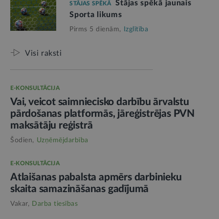
Stājas spēkā jaunais
STĀJAS SPĒKĀ
Sporta likums
Pirms 5 dienām,
Izglītība
Visi raksti
E-KONSULTĀCIJA
Vai, veicot saimniecisko darbību ārvalstu
pārdošanas platformās, jāreģistrējas PVN
maksātāju reģistrā
Šodien,
Uzņēmējdarbība
E-KONSULTĀCIJA
Atlaišanas pabalsta apmērs darbinieku
skaita samazināšanas gadījumā
Vakar,
Darba tiesības