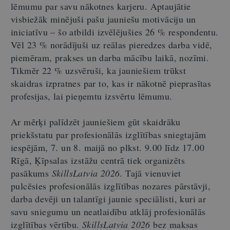
lēmumu par savu nākotnes karjeru. Aptaujātie
visbiežāk minējuši pašu jauniešu motivāciju un
iniciatīvu – šo atbildi izvēlējušies 26 % respondentu.
Vēl 23 % norādījuši uz reālas pieredzes darba vidē,
piemēram, prakses un darba mācību laikā, nozīmi.
Tikmēr 22 % uzsvēruši, ka jauniešiem trūkst
skaidras izpratnes par to, kas ir nākotnē pieprasītas
profesijas, lai pieņemtu izsvērtu lēmumu.
Ar mērķi palīdzēt jauniešiem gūt skaidrāku
priekšstatu par profesionālās izglītības sniegtajām
iespējām, 7. un 8. maijā no plkst. 9.00 līdz 17.00
Rīgā, Ķīpsalas izstāžu centrā tiek organizēts
pasākums
SkillsLatvia 2026
. Tajā vienuviet
pulcēsies profesionālās izglītības nozares pārstāvji,
darba devēji un talantīgi jaunie speciālisti, kuri ar
savu sniegumu un neatlaidību atklāj profesionālās
izglītības vērtību.
SkillsLatvia 2026
bez maksas