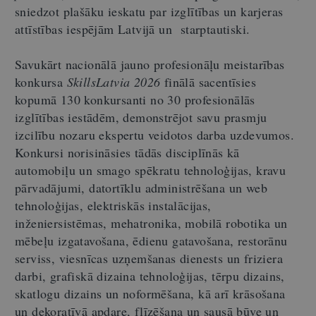
sniedzot plašāku ieskatu par izglītības un karjeras
attīstības iespējām Latvijā un starptautiski.
Savukārt nacionālā jauno profesionāļu meistarības
konkursa
SkillsLatvia 2026
finālā sacentīsies
kopumā 130 konkursanti no 30 profesionālās
izglītības iestādēm, demonstrējot savu prasmju
izcilību nozaru ekspertu veidotos darba uzdevumos.
Konkursi norisināsies tādās disciplīnās kā
automobiļu un smago spēkratu tehnoloģijas, kravu
pārvadājumi, datortīklu administrēšana un web
tehnoloģijas, elektriskās instalācijas,
inženiersistēmas, mehatronika, mobilā robotika un
mēbeļu izgatavošana, ēdienu gatavošana, restorānu
serviss, viesnīcas uzņemšanas dienests un friziera
darbi, grafiskā dizaina tehnoloģijas, tērpu dizains,
skatlogu dizains un noformēšana, kā arī krāsošana
un dekoratīvā apdare, flīzēšana un sausā būve un