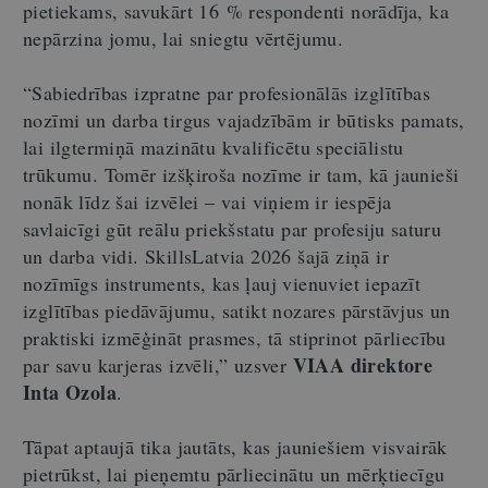
pietiekams, savukārt 16 % respondenti norādīja, ka
nepārzina jomu, lai sniegtu vērtējumu.
“Sabiedrības izpratne par profesionālās izglītības
nozīmi un darba tirgus vajadzībām ir būtisks pamats,
lai ilgtermiņā mazinātu kvalificētu speciālistu
trūkumu. Tomēr izšķiroša nozīme ir tam, kā jaunieši
nonāk līdz šai izvēlei – vai viņiem ir iespēja
savlaicīgi gūt reālu priekšstatu par profesiju saturu
un darba vidi. SkillsLatvia 2026 šajā ziņā ir
nozīmīgs instruments, kas ļauj vienuviet iepazīt
izglītības piedāvājumu, satikt nozares pārstāvjus un
praktiski izmēģināt prasmes, tā stiprinot pārliecību
VIAA direktore
par savu karjeras izvēli,” uzsver
Inta Ozola
.
Tāpat aptaujā tika jautāts, kas jauniešiem visvairāk
pietrūkst, lai pieņemtu pārliecinātu un mērķtiecīgu