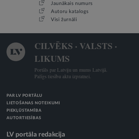
Jaunākais numurs
Autoru katalogs
Visi žurnāli
CILVĒKS · VALSTS ·
LIKUMS
Portāls par Latviju un mums Latvijā.
Palīgs tiesību aktu izpratnei.
PAR LV PORTĀLU
LIETOŠANAS NOTEIKUMI
PIEKĻŪSTAMĪBA
AUTORTIESĪBAS
LV portāla redakcija