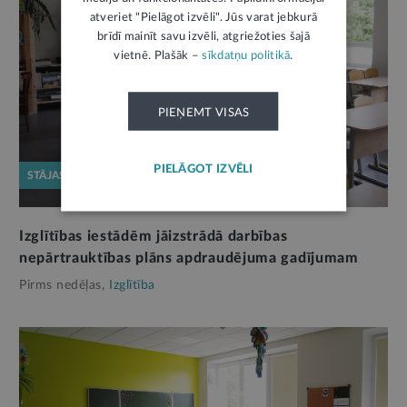
atveriet "Pielāgot izvēli". Jūs varat jebkurā
brīdī mainīt savu izvēli, atgriežoties šajā
vietnē. Plašāk –
sīkdatņu politikā
.
PIEŅEMT VISAS
PIELĀGOT IZVĒLI
STĀJAS SPĒKĀ
Izglītības iestādēm jāizstrādā darbības
nepārtrauktības plāns apdraudējuma gadījumam
Pirms nedēļas,
Izglītība