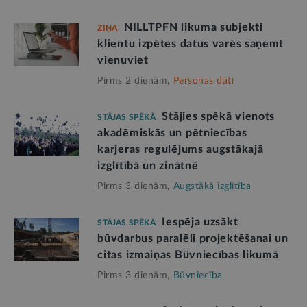
NILLTPFN likuma subjekti
ZIŅA
klientu izpētes datus varēs saņemt
vienuviet
Pirms 2 dienām,
Personas dati
Stājies spēkā vienots
STĀJAS SPĒKĀ
akadēmiskās un pētniecības
karjeras regulējums augstākajā
izglītībā un zinātnē
Pirms 3 dienām,
Augstākā izglītība
Iespēja uzsākt
STĀJAS SPĒKĀ
būvdarbus paralēli projektēšanai un
citas izmaiņas Būvniecības likumā
Pirms 3 dienām,
Būvniecība