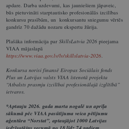
apdare. Darba uzdevumi, kas jauniešiem jāpaveic,
būs pietuvināti starptautisko profesionālās izcilības
konkursu prasībām, un konkursantu sniegumu vērtēs
gandrīz 70 dažādu nozaru ekspertu žūrija.
Plašāka informācija par
SkillsLatvia 2026
pieejama
VIAA mājaslapā
https://www.viaa.gov.lv/lv/skillslatvia-2026
.
Konkursa norisi finansē Eiropas Sociālais fonds
Plus un Latvijas valsts VIAA īstenotā projekta
“Atbalsts prasmju izcilībai profesionālajā izglītībā”
ietvaros.
*
Aptauju 2026. gada marta nogalē un aprīļa
sākumā pēc VIAA pasūtījuma veica pētījumu
aģentūra “Norstat”, aptaujājot 1000 Latvijas
iedzīvotājus vecumā no 18 līdz 74 gadiem.