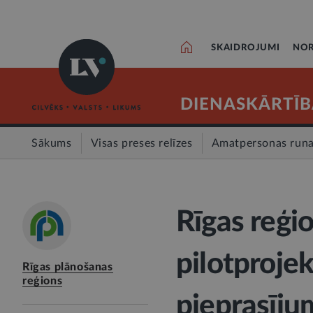
SKAIDROJUMI
NOR
DIENASKĀRTĪB
Sākums
Visas preses relīzes
Amatpersonas run
Rīgas reģi
pilotproje
Rīgas plānošanas
reģions
pieprasīju