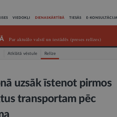
ISES
VIEDOKĻI
DIENASKĀRTĪBĀ
TIESĀS
E-KONSULTĀCIJ
Ā
Par aktuālo valstī un iestādēs (preses relīzes)
a
Atklātā vēstule
Relīze
onā uzsāk īstenot pirmos
ktus transportam pēc
ma