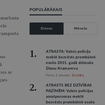
POPULĀRĀKAIS
a maršrutu
urās
Dienas
Mēneša
transporta
1.
ATRASTA: Valsts policija
pas
meklē bezvēsts prombūtnē
ā
esošo 2011. gadā dzimušo
Dianu Kramarevu
ies ar
Pirms 2 dienām,
Drošība
gars
2.
ATRASTS BEZ DZĪVĪBAS
PAZĪMĒM: Valsts policijas
amatpersonas meklē
bezvēsts prombūtnē esošo