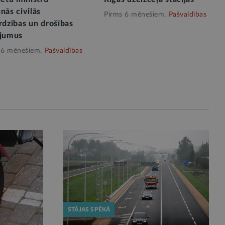
nās civilās
Pirms 6 mēnešiem,
Pašvaldības
rdzības un drošības
ājumus
 6 mēnešiem,
Pašvaldības
STĀJAS SPĒKĀ