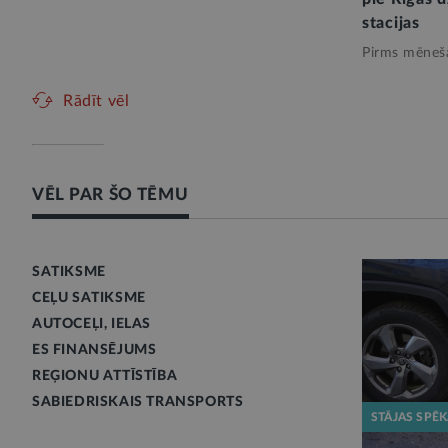
stacijas
Pirms mēneš
Rādīt vēl
VĒL PAR ŠO TĒMU
SATIKSME
CEĻU SATIKSME
AUTOCEĻI, IELAS
ES FINANSĒJUMS
REĢIONU ATTĪSTĪBA
SABIEDRISKAIS TRANSPORTS
STĀJAS SPĒ