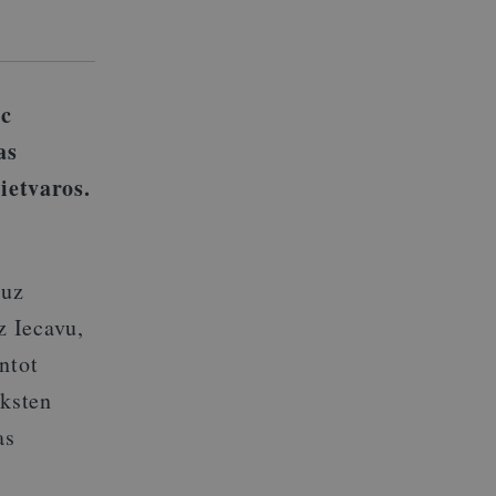
ēc
as
ietvaros.
 uz
z Iecavu,
ntot
lksten
as