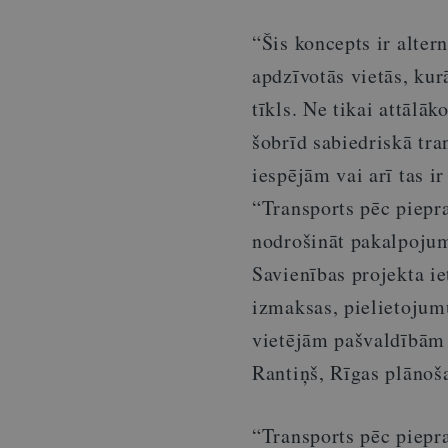
“Šis koncepts ir alte
apdzīvotās vietās, kur
tīkls. Ne tikai attālāk
šobrīd sabiedriskā tra
iespējām vai arī tas i
“Transports pēc piepra
nodrošināt pakalpoju
Savienības projekta ie
izmaksas, pielietojumu
vietējām pašvaldībām 
Rantiņš, Rīgas plānoša
“Transports pēc piepr