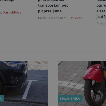
transportam pēc
pārru
pieprasījuma
aizsa
a,
Pašvaldības
jaut
Pirms 3 mēnešiem,
Satiksme
Pirms
KĀ
STĀJAS SPĒKĀ