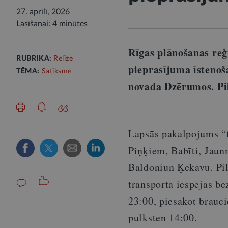
27. aprīlī, 2026
Lasīšanai: 4 minūtes
Rīgas plānošanas reģ
RUBRIKA:
Relīze
pieprasījuma īsteno
TĒMA:
Satiksme
novada Dzērumos. Pil
Lapsās pakalpojums “t
Piņķiem, Babīti, Jaun
Baldoniun Ķekavu. Pil
transporta iespējas be
23:00, piesakot brauci
pulksten 14:00.