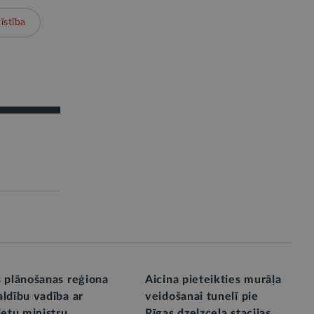
īstība
s plānošanas reģiona
Aicina pieteikties murāļa
ldību vadība ar
veidošanai tunelī pie
ietu ministru
Rīgas dzelzceļa stacijas