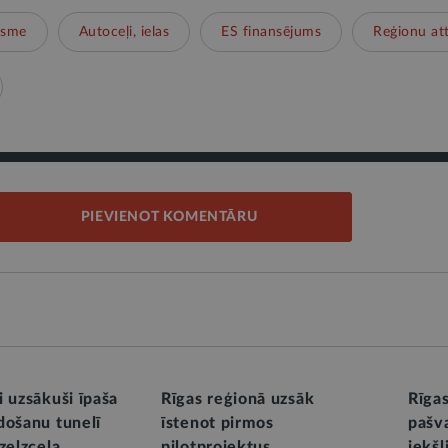
ksme
Autoceļi, ielas
ES finansējums
Reģionu att
PIEVIENOT KOMENTĀRU
i uzsākuši īpaša
Rīgas reģionā uzsāk
Rīga
došanu tunelī
īstenot pirmos
pašva
zelzceļa
pilotprojektus
iekšl