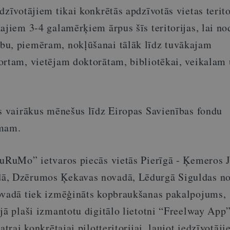
dzīvotājiem tikai konkrētās apdzīvotās vietas terito
ajiem 3-4 galamērķiem ārpus šīs teritorijas, lai no
bu, piemēram, nokļūšanai tālāk līdz tuvākajam
ortam, vietējam doktorātam, bibliotēkai, veikalam
es vairākus mēnešus līdz Eiropas Savienības fondu
umam.
SuRuMo” ietvaros piecās vietās Pierīgā - Ķemeros 
ā, Dzērumos Ķekavas novadā, Lēdurgā Siguldas n
ovadā tiek izmēģināts kopbraukšanas pakalpojums,
jā plaši izmantotu digitālo lietotni “Freelway App”
atrai konkrētajai pilotteritorijai, ļaujot iedzīvotāj