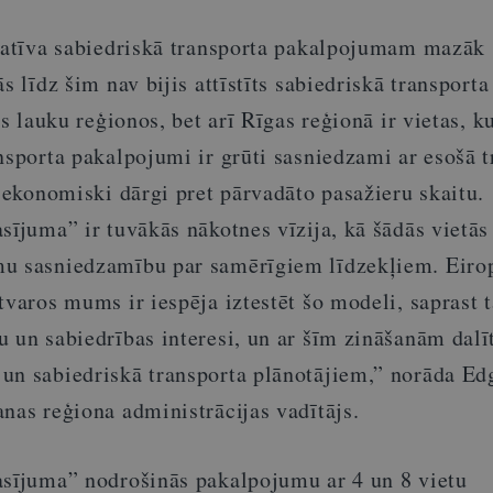
rnatīva sabiedriskā transporta pakalpojumam mazāk
ās līdz šim nav bijis attīstīts sabiedriskā transport
os lauku reģionos, bet arī Rīgas reģionā ir vietas, k
nsporta pakalpojumi ir grūti sasniedzami ar esošā 
r ekonomiski dārgi pret pārvadāto pasažieru skaitu.
sījuma” ir tuvākās nākotnes vīzija, kā šādās vietās
mu sasniedzamību par samērīgiem līdzekļiem. Eiro
tvaros mums ir iespēja iztestēt šo modeli, saprast t
 un sabiedrības interesi, un ar šīm zināšanām dalīt
un sabiedriskā transporta plānotājiem,” norāda Ed
nas reģiona administrācijas vadītājs.
asījuma” nodrošinās pakalpojumu ar 4 un 8 vietu