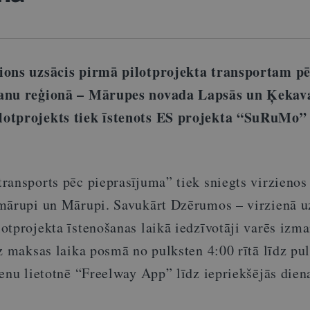
ions uzsācis pirmā pilotprojekta transportam p
šanu reģionā – Mārupes novada Lapsās un Ķekav
otprojekts tiek īstenots ES projekta “SuRuMo” 
ransports pēc pieprasījuma” tiek sniegts virzienos
mārupi un Mārupi. Savukārt Dzērumos – virzienā u
otprojekta īstenošanas laikā iedzīvotāji varēs izma
z maksas laika posmā no pulksten 4:00 rītā līdz pu
enu lietotnē “Freelway App” līdz iepriekšējās dien