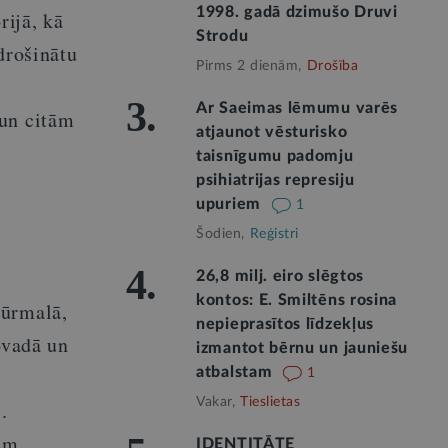
1998. gadā dzimušo Druvi
rijā, kā
Strodu
drošinātu
Pirms 2 dienām,
Drošība
3.
Ar Saeimas lēmumu varēs
 un citām
atjaunot vēsturisko
taisnīgumu padomju
psihiatrijas represiju
upuriem
1
Šodien,
Reģistri
4.
26,8 milj. eiro slēgtos
kontos: E. Smiltēns rosina
Jūrmalā,
nepieprasītos līdzekļus
ovadā un
izmantot bērnu un jauniešu
atbalstam
1
Vakar,
Tieslietas
.
iem
IDENTITĀTE