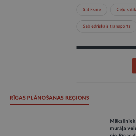
Satiksme
Ceļu sati
Sabiedriskais transports
RĪGAS PLĀNOŠANAS REĢIONS
Māksliniek
murāļa vei
pie Rīgas d