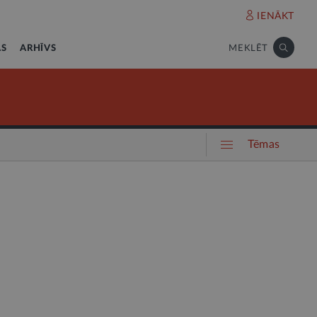
IENĀKT
AS
ARHĪVS
MEKLĒT
Tēmas