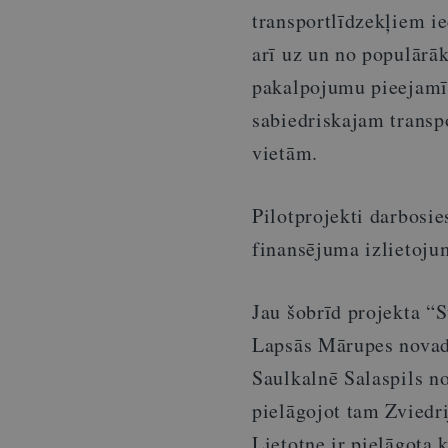
transportlīdzekļiem ie
arī uz un no populārāk
pakalpojumu pieejamī
sabiedriskajam transp
vietām.
Pilotprojekti darbosi
finansējuma izlietoj
Jau šobrīd projekta “
Lapsās Mārupes novad
Saulkalnē Salaspils n
pielāgojot tam Zviedri
Lietotne ir pielāgota k