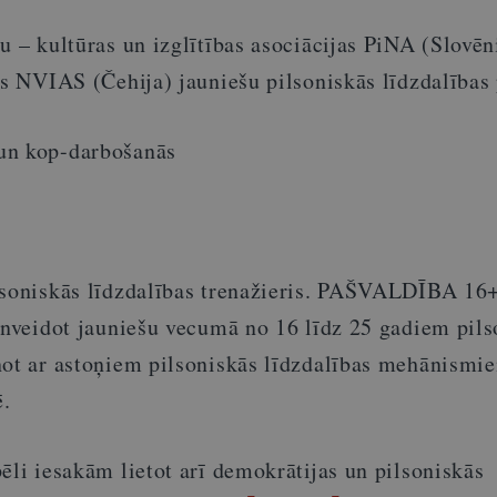
u – kultūras un izglītības asociācijas PiNA (Slovēn
as NVIAS (Čehija) jauniešu pilsoniskās līdzdalības
un kop-darbošanās
lsoniskās līdzdalības trenažieris. PAŠVALDĪBA 16+
ilnveidot jauniešu vecumā no 16 līdz 25 gadiem pils
not ar astoņiem pilsoniskās līdzdalības mehānismi
ē.
ēli iesakām lietot arī demokrātijas un pilsoniskās