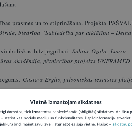
lāšana
alības prasmes un to stiprināšana. Projekta PAŠV
Birule, biedrība “Sabiedrība par atklātību – Deln
simboliskas līdz jēgpilnai.
Sabīne Ozola, Laura
ltūras akadēmija, pētniecības projekts UNFRAME
niegums.
Gustavs Ērglis, pilsoniskās iesaistes plat
Vietnē izmantojam sīkdatnes
žets.
Gatis Štolcers, Rīgas Apkaimju iedzīvotāju ce
rtīgi darbotos, tiek izmantotas nepieciešamās (obligātās) sīkdatnes. Ar Jūsu p
 – statistikas, sociālo mediju un funkcionalitātes. Papildinformācijai atveriet "
lēšanās.
Dāvids Rubens, Līvānu novada domes
jebkurā brīdī mainīt savu izvēli, atgriežoties šajā vietnē. Plašāk –
sīkdatņu po