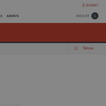
IENĀKT
AS
ARHĪVS
MEKLĒT
Tēmas