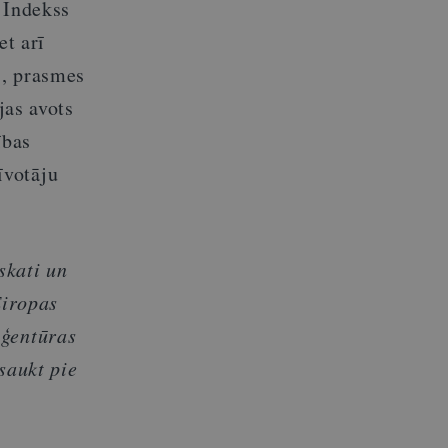
. Indekss
et arī
s, prasmes
jas avots
ības
īvotāju
skati un
Eiropas
aģentūras
saukt pie