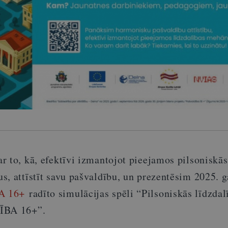
r to, kā, efektīvi izmantojot pieejamos pilsoniskās
s, attīstīt savu pašvaldību, un prezentēsim 2025. 
A 16+
radīto simulācijas spēli “Pilsoniskās līdzdal
DĪBA 16+”.