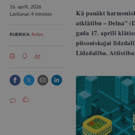
16. aprīlī, 2026
Kā panākt harmonisku
Lasīšanai: 4 minūtes
atklātību – Delna” (
gada 17. aprīlī klāt
RUBRIKA:
Relīze
pilsoniskajai līdzdal
Līdzdalība. Attīstība