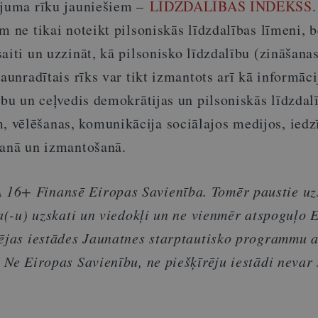
ējuma rīku jauniešiem –
LĪDZDALĪBAS INDEKSS
m ne tikai noteikt pilsoniskās līdzdalības līmeni, b
aiti un uzzināt, kā pilsonisko līdzdalību (zināšana
Jaunradītais rīks var tikt izmantots arī kā informāci
ību un ceļvedis demokrātijas un pilsoniskās līdzdal
vēlēšanas, komunikācija sociālajos medijos, iedz
šanā un izmantošanā.
16+ Finansē Eiropas Savienība. Tomēr paustie uz
ra(-u) uzskati un viedokļi un ne vienmēr atspoguļo 
rējas iestādes Jaunatnes starptautisko programmu 
 Ne Eiropas Savienību, ne piešķīrēju iestādi nevar 