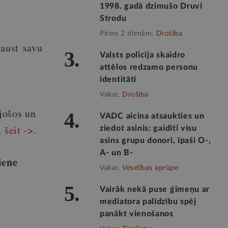
1998. gadā dzimušo Druvi
Strodu
Pirms 2 dienām,
Drošība
paust savu
3.
Valsts policija skaidro
attēlos redzamo personu
identitāti
Vakar,
Drošība
ājošos un
4.
VADC aicina atsaukties un
 šeit ->
.
ziedot asinis: gaidīti visu
asins grupu donori, īpaši O-,
A- un B-
iene
Vakar,
Veselības aprūpe
5.
Vairāk nekā puse ģimeņu ar
mediatora palīdzību spēj
panākt vienošanos