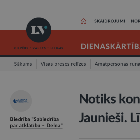
SKAIDROJUMI
NOR
DIENASKĀRTĪB
Sākums
Visas preses relīzes
Amatpersonas run
Notiks kon
Jaunieši. L
Biedrība "Sabiedrība
par atklātību – Delna"