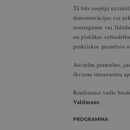
Tā būs iespēja uzzināt
demonstrācijas vai pik
iesniegumu vai līdzdal
un plašākas sabiedrī
praktiskos piemēros u
Aicinām jauniešus, jau
ikvienu interesentu ap
Konferenci vadīs bied
Valdmane
.
PROGRAMMA