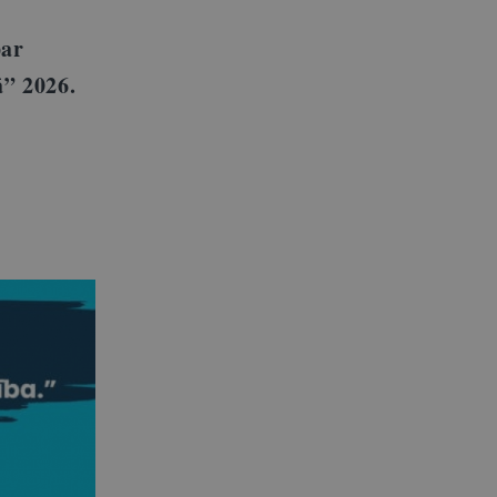
par
ā” 2026.