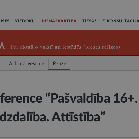
ISES
VIEDOKĻI
DIENASKĀRTĪBĀ
TIESĀS
E-KONSULTĀCIJ
Ā
Par aktuālo valstī un iestādēs (preses relīzes)
a
Atklātā vēstule
Relīze
ference “Pašvaldība 16+.
īdzdalība. Attīstība”