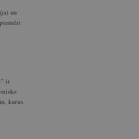
ija) un
 piemēri
” ir
onisko
em, kurus