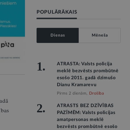
POPULĀRĀKAIS
Dienas
Mēneša
1.
ATRASTA: Valsts policija
meklē bezvēsts prombūtnē
esošo 2011. gadā dzimušo
Dianu Kramarevu
Pirms 2 dienām,
Drošība
gadā
2.
ATRASTS BEZ DZĪVĪBAS
ības
PAZĪMĒM: Valsts policijas
amatpersonas meklē
bezvēsts prombūtnē esošo