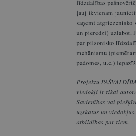
līdzdalības pašnovērt
ļauj ikvienam jaunieti
saņemt atgriezenisko s
un pieredzi) uzlabot. 
par pilsonisko līdzdal
mehānismu (piemēram, 
padomes, u.c.) iepazī
Projektu PAŠVALDĪBA 
viedokļi ir tikai auto
Savienības vai piešķī
uzskatus un viedokļus.
atbildības par tiem.