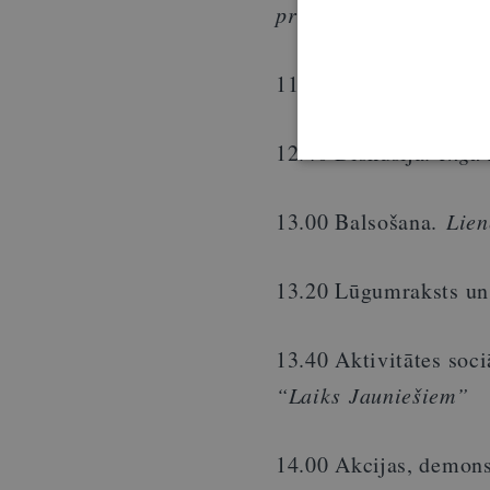
priekšsēdētājs
11.55 Pusdienas
12.40 Diskusija.
Inga 
13.00 Balsošana.
Lien
13.20 Lūgumraksts un
13.40 Aktivitātes soc
“Laiks Jauniešiem”
14.00 Akcijas, demons