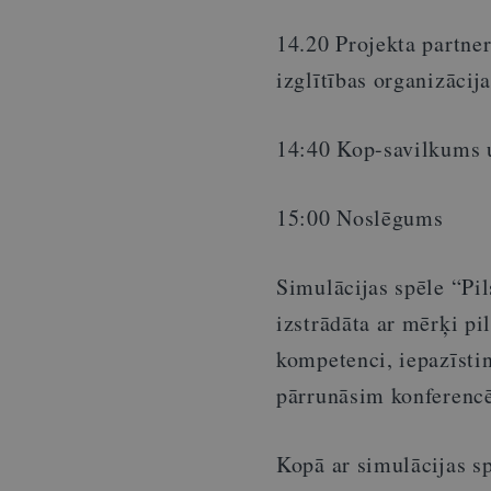
14.20 Projekta partner
izglītības organizācij
14:40 Kop-savilkums 
15:00 Noslēgums
Simulācijas spēle “Pi
izstrādāta ar mērķi p
kompetenci, iepazīsti
pārrunāsim konferenc
Kopā ar simulācijas sp