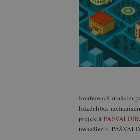
Konferencē runāsim pa
līdzdalības mehānismu
projektā
PAŠVALDĪB
trenažieris. PAŠVAL