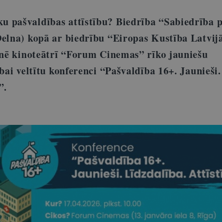
 pašvaldības attīstību? Biedrība “Sabiedrība 
Delna) kopā ar biedrību “Eiropas Kustība Latvij
ienē kinoteātrī “Forum Cinemas” rīko jauniešu
ībai veltītu konferenci “Pašvaldība 16+. Jaunieši.
”.