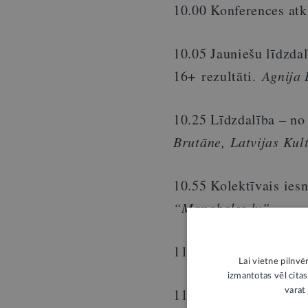
10.00 Konferences atk
10.05 Jauniešu līdzd
16+ rezultāti.
Agnija 
10.25 Līdzdalība – no 
Brutāne, Latvijas Ku
10.55 Kolektīvais ies
“Manabalss.lv”
11.15 Līdzdalības bud
Lai vietne pilnvē
izmantotas vēl citas
11.35 Kandidēšana vē
varat 