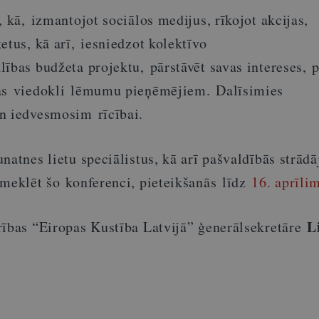
, kā, izmantojot sociālos medijus, rīkojot akcijas,
etus, kā arī, iesniedzot kolektīvo
ības budžeta projektu, pārstāvēt savas intereses, 
bas viedokli lēmumu pieņēmējiem. Dalīsimies
n iedvesmosim rīcībai.
natnes lietu speciālistus, kā arī pašvaldībās strād
meklēt šo konferenci, pieteikšanās līdz
16. aprīlim
L
rības “Eiropas Kustība Latvijā” ģenerālsekretāre