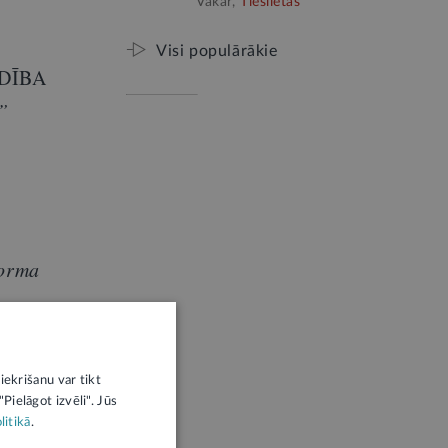
Vakar,
Tieslietas
Visi populārākie
ALDĪBA
a”
D
forma
ntrs
iekrišanu var tikt
Pielāgot izvēli". Jūs
litikā
.