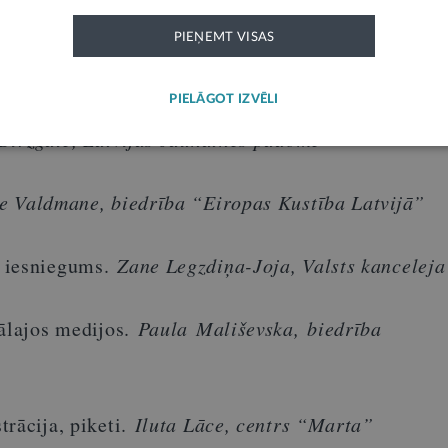
PIEŅEMT VISAS
PIELĀGOT IZVĒLI
Birzgale, Latvijas Jaunatnes padome
e Valdmane, biedrība “Eiropas Kustība Latvijā”
 iesniegums.
Zane Legzdiņa-Joja, Valsts kanceleja
iālajos medijos.
Paula Mališevska, biedrība
trācija, piketi.
Iluta Lāce, centrs “Marta”