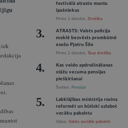
aicina
festivālā atrasto mantu
ējīgu
īpašniekus
Pirms 2 dienām,
Drošība
3.
ATRASTS: Valsts policija
meklē bezvēsts prombūtnē
tiek
esošo Pjotru Šilo
Pirms 2 dienām,
Tava drošība
redakcija
4.
Kas veido apdrošināšanas
stāžu vecuma pensijas
piešķiršanai
ošanas
Šodien,
Pensijas
ei.
5.
Labklājības ministrija rosina
reformēt un būtiski uzlabot
ldības
vecāku pabalstu
zmantot
Vakar,
Valsts sociālie pabalsti