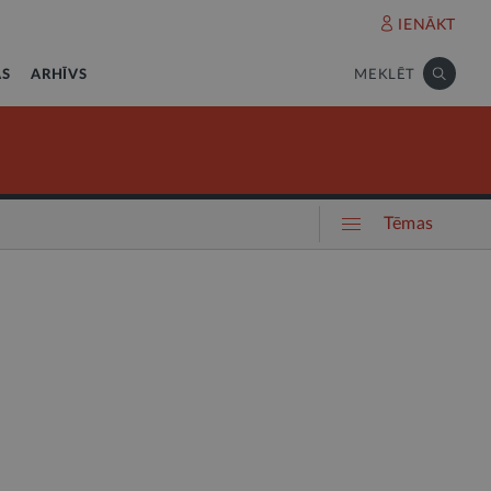
IENĀKT
AS
ARHĪVS
MEKLĒT
Tēmas