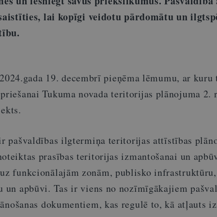
ēs un iesniegt savus priekšlikumus. Pašvaldība 
esaistīties, lai kopīgi veidotu pārdomātu un ilgtsp
tību.
024.gada 19. decembrī pieņēma lēmumu, ar kuru 
spriešanai Tukuma novada teritorijas plānojuma 2. 
ekts.
ir pašvaldības ilgtermiņa teritorijas attīstības plān
oteiktas prasības teritorijas izmantošanai un apbūv
 uz funkcionālajām zonām, publisko infrastruktūru,
nu un apbūvi. Tas ir viens no nozīmīgākajiem pašva
 plānošanas dokumentiem, kas regulē to, kā atļauts i