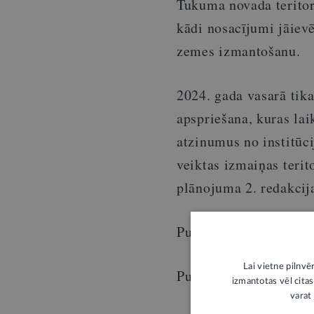
Tukuma novada teritori
kādi nosacījumi jāievē
zemes izmantošanu.
2024. gada vasarā tika
apspriešana, kuras la
atzinumus no institūc
veiktas izmaiņas terit
plānojuma 2. redakcij
Publiskās apspriešanas
Lai vietne pilnvē
Publiskās apspriešana
izmantotas vēl citas
varat 