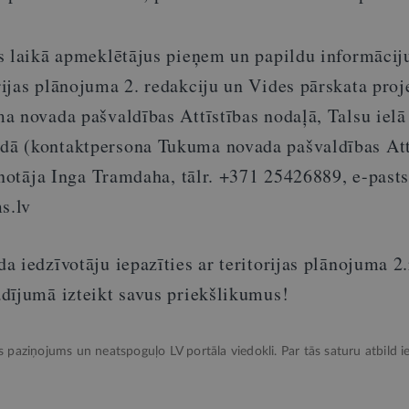
s laikā apmeklētājus pieņem un papildu informācij
ijas plānojuma 2. redakciju un Vides pārskata proj
a novada pašvaldības Attīstības nodaļā, Talsu ielā
ā (kontaktpersona Tukuma novada pašvaldības Att
ānotāja Inga Tramdaha, tālr. +371 25426889, e-pasts
s.lv
 iedzīvotāju iepazīties ar teritorijas plānojuma 2
dījumā izteikt savus priekšlikumus!
ks paziņojums un neatspoguļo LV portāla viedokli. Par tās saturu atbild ie