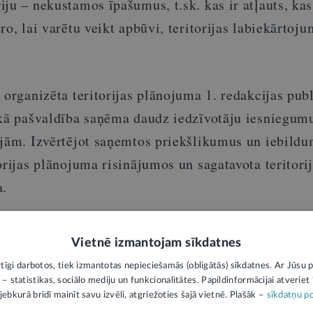
ju – nekustamos īpašumus, t.sk. kas ir atļauts, kas 
ro, lai varētu veikt apbūvi, teritorijas labiekārtoj
 organizēta teritorijas plānojuma 1. redakcijas pub
ikā pašvaldība saņēma daudz iedzīvotāju iesniegum
ijām. Izvērtējot saņemtos priekšlikumus un iebildu
orijas plānojuma risinājumos un sagatavota teritori
a.
 termiņš noteikts no šā gada 31. marta līdz 25. apr
Vietnē izmantojam sīkdatnes
rtīgi darbotos, tiek izmantotas nepieciešamās (obligātās) sīkdatnes. Ar Jūsu p
s sanāksmes notiks:
 – statistikas, sociālo mediju un funkcionalitātes. Papildinformācijai atveriet "
jebkurā brīdī mainīt savu izvēli, atgriežoties šajā vietnē. Plašāk –
sīkdatņu po