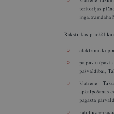
klātienē Tukuma
teritorijas plā
inga.tramdaha
Rakstiskus priekšliku
elektroniski po
pa pastu (past
pašvaldībai, T
klātienē – Tuku
apkalpošanas c
pagasta pārvald
sūtot uz e-past