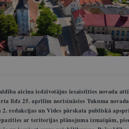
ība aicina iedzīvotājus iesaistīties novada attī
rta līdz 25. aprīlim norisināsies Tukuma novada
a 2. redakcijas un Vides pārskata publiskā apspr
epazīties ar teritorijas plānojuma izmaiņām, pie