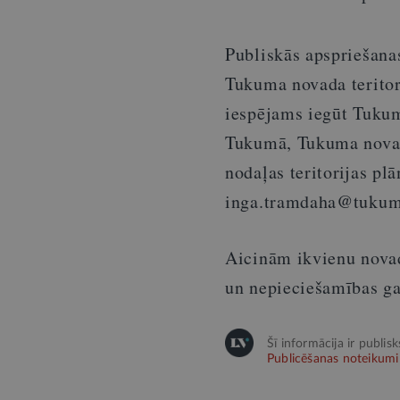
Publiskās apspriešana
Tukuma novada teritor
iespējams iegūt Tukum
Tukumā, Tukuma novad
nodaļas teritorijas pl
inga.tramdaha@tukum
Aicinām ikvienu novada
un nepieciešamības ga
Šī informācija ir publis
Publicēšanas noteikumi