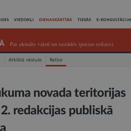
ISES
VIEDOKĻI
DIENASKĀRTĪBĀ
TIESĀS
E-KONSULTĀCIJ
Ā
Par aktuālo valstī un iestādēs (preses relīzes)
a
Atklātā vēstule
Relīze
kuma novada teritorijas
2. redakcijas publiskā
na