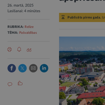
26. martā, 2025
Lasīšanai: 4 minūtes
Publicēts pirms gada.
Iz
RUBRIKA:
Relīze
TĒMA:
Pašvaldības