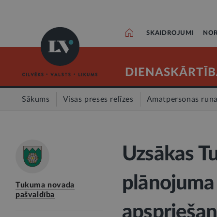
SKAIDROJUMI
NOR
DIENASKĀRTĪB
Sākums
Visas preses relīzes
Amatpersonas run
Uzsākas Tu
plānojuma 
Tukuma novada
pašvaldība
apsprieša