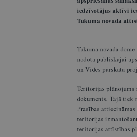
apspriešanas sanāksm
iedzīvotājus aktīvi i
Tukuma novada attīs
Tukuma novada dome 2
nodota publiskajai ap
un Vides pārskata proj
Teritorijas plānojums 
dokuments. Tajā tiek n
Prasības attiecināmas
teritorijas izmantoša
teritorijas attīstības