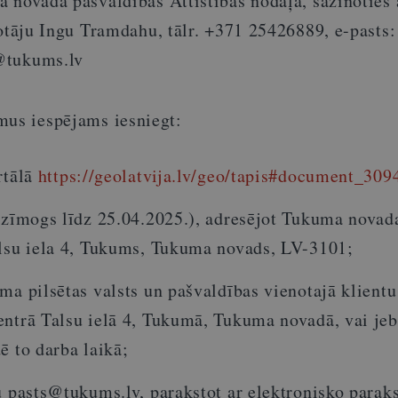
 novada pašvaldības Attīstības nodaļā, sazinoties 
notāju Ingu Tramdahu, tālr. +371 25426889, e-pasts:
@tukums.lv
mus iespējams iesniegt:
rtālā
https://geolatvija.lv/geo/tapis#document_309
a zīmogs līdz 25.04.2025.), adresējot Tukuma novad
alsu iela 4, Tukums, Tukuma novads, LV-3101;
ma pilsētas valsts un pašvaldības vienotajā klientu
entrā Talsu ielā 4, Tukumā, Tukuma novadā, vai je
ē to darba laikā;
u pasts@tukums.lv, parakstot ar elektronisko paraks