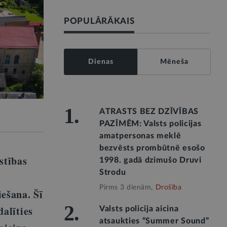
POPULĀRĀKAIS
Dienas
Mēneša
1.
ATRASTS BEZ DZĪVĪBAS
PAZĪMĒM: Valsts policijas
amatpersonas meklē
bezvēsts prombūtnē esošo
stības
1998. gadā dzimušo Druvi
Strodu
Pirms 3 dienām,
Drošība
iešana. Šī
2.
dalīties
Valsts policija aicina
atsaukties “Summer Sound”