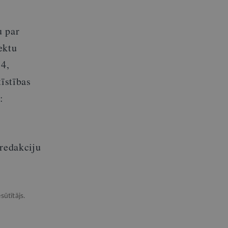
u par
ektu
 4,
īstības
:
.redakciju
sūtītājs.