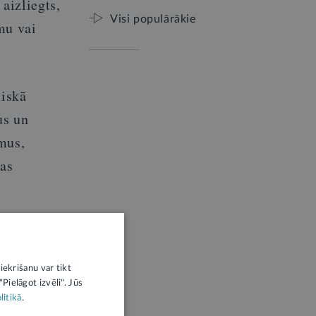
aizliegts,
Visi populārākie
umu vai
liskā
us un
mus,
jas
īlim.
iekrišanu var tikt
Pielāgot izvēli". Jūs
litikā
.