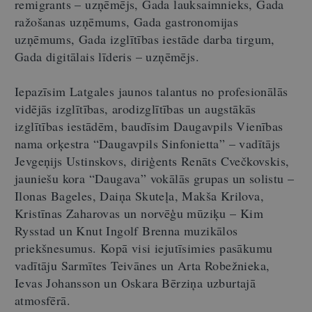
remigrants – uzņēmējs, Gada lauksaimnieks, Gada
ražošanas uzņēmums, Gada gastronomijas
uzņēmums, Gada izglītības iestāde darba tirgum,
Gada digitālais līderis – uzņēmējs.
Iepazīsim Latgales jaunos talantus no profesionālās
vidējās izglītības, arodizglītības un augstākās
izglītības iestādēm, baudīsim Daugavpils Vienības
nama orķestra “Daugavpils Sinfonietta” – vadītājs
Jevgeņijs Ustinskovs, diriģents Renāts Cvečkovskis,
jauniešu kora “Daugava” vokālās grupas un solistu –
Ilonas Bageles, Daiņa Skuteļa, Makša Krilova,
Kristīnas Zaharovas un norvēģu mūziķu – Kim
Rysstad un Knut Ingolf Brenna muzikālos
priekšnesumus. Kopā visi iejutīsimies pasākumu
vadītāju Sarmītes Teivānes un Arta Robežnieka,
Ievas Johansson un Oskara Bērziņa uzburtajā
atmosfērā.