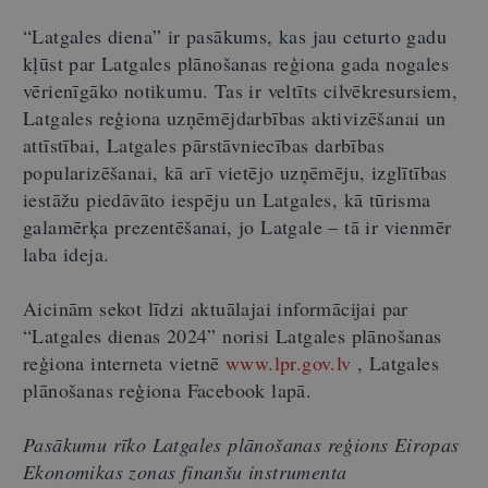
“Latgales diena” ir pasākums, kas jau ceturto gadu
kļūst par Latgales plānošanas reģiona gada nogales
vērienīgāko notikumu. Tas ir veltīts cilvēkresursiem,
Latgales reģiona uzņēmējdarbības aktivizēšanai un
attīstībai, Latgales pārstāvniecības darbības
popularizēšanai, kā arī vietējo uzņēmēju, izglītības
iestāžu piedāvāto iespēju un Latgales, kā tūrisma
galamērķa prezentēšanai, jo Latgale – tā ir vienmēr
laba ideja.
Aicinām sekot līdzi aktuālajai informācijai par
“Latgales dienas 2024” norisi Latgales plānošanas
reģiona interneta vietnē
www.lpr.gov.lv
, Latgales
plānošanas reģiona Facebook lapā.
Pasākumu rīko Latgales plānošanas reģions Eiropas
Ekonomikas zonas finanšu instrumenta