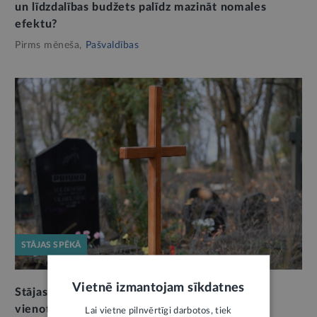
un līdzdalības budžets palīdz mazināt nomales
efektu?
Pirms mēneša,
Pašvaldības
STĀJAS SPĒKĀ
Vietnē izmantojam sīkdatnes
Stājas spēkā jaunais Kapsētu likums: turpmāk
vienots regulējums visām pašvaldībām
Lai vietne pilnvērtīgi darbotos, tiek