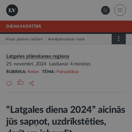
DIENASKĀRTĪBĀ
Visas preses relīzes
Amatpersonas runa
Atklātā vēstule
Relīze
Latgales plānošanas reģions
25. novembrī, 2024
Lasīšanai: 4 minūtes
RUBRIKA:
Relīze
TĒMA:
Pašvaldības
“Latgales diena 2024” aicinās
jūs sapņot, uzdrīkstēties,