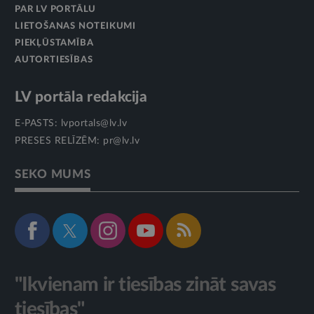
PAR LV PORTĀLU
LIETOŠANAS NOTEIKUMI
PIEKĻŪSTAMĪBA
AUTORTIESĪBAS
LV portāla redakcija
E-PASTS:
lvportals@lv.lv
PRESES RELĪZĒM:
pr@lv.lv
SEKO MUMS
"Ikvienam ir tiesības zināt savas
tiesības"