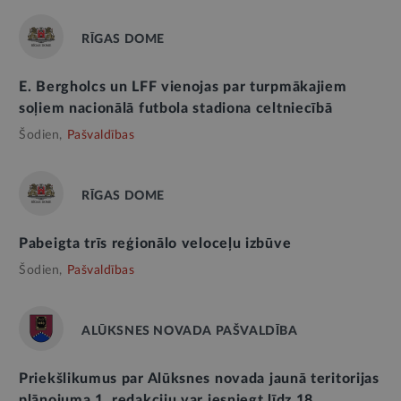
RĪGAS DOME
E. Bergholcs un LFF vienojas par turpmākajiem
soļiem nacionālā futbola stadiona celtniecībā
Šodien,
Pašvaldības
RĪGAS DOME
Pabeigta trīs reģionālo veloceļu izbūve
Šodien,
Pašvaldības
ALŪKSNES NOVADA PAŠVALDĪBA
Priekšlikumus par Alūksnes novada jaunā teritorijas
plānojuma 1. redakciju var iesniegt līdz 18.