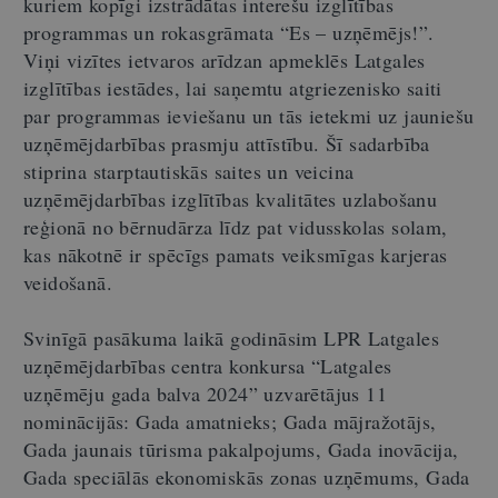
kuriem kopīgi izstrādātas interešu izglītības
programmas un rokasgrāmata “Es – uzņēmējs!”.
Viņi vizītes ietvaros arīdzan apmeklēs Latgales
izglītības iestādes, lai saņemtu atgriezenisko saiti
par programmas ieviešanu un tās ietekmi uz jauniešu
uzņēmējdarbības prasmju attīstību. Šī sadarbība
stiprina starptautiskās saites un veicina
uzņēmējdarbības izglītības kvalitātes uzlabošanu
reģionā no bērnudārza līdz pat vidusskolas solam,
kas nākotnē ir spēcīgs pamats veiksmīgas karjeras
veidošanā.
Svinīgā pasākuma laikā godināsim LPR Latgales
uzņēmējdarbības centra konkursa “Latgales
uzņēmēju gada balva 2024” uzvarētājus 11
nominācijās: Gada amatnieks; Gada mājražotājs,
Gada jaunais tūrisma pakalpojums, Gada inovācija,
Gada speciālās ekonomiskās zonas uzņēmums, Gada