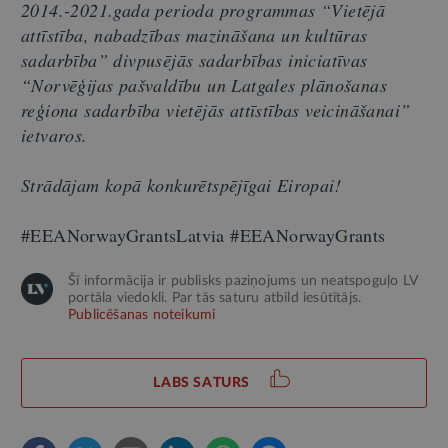
2014.-2021.gada perioda programmas “Vietējā
attīstība, nabadzības mazināšana un kultūras
sadarbība” divpusējās sadarbības iniciatīvas
“Norvēģijas pašvaldību un Latgales plānošanas
reģiona sadarbība vietējās attīstības veicināšanai”
ietvaros.
Strādājam kopā
konkurētspējīgai
Eiropai!
#EEANorwayGrantsLatvia #EEANorwayGrants
Šī informācija ir publisks paziņojums un neatspoguļo LV
portāla viedokli. Par tās saturu atbild iesūtītājs.
Publicēšanas noteikumi
LABS SATURS