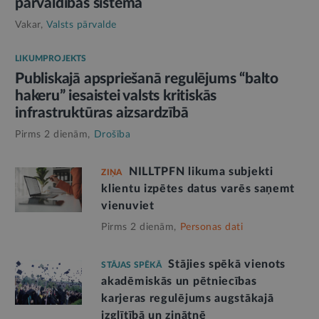
pārvaldības sistēmā
Vakar,
Valsts pārvalde
LIKUMPROJEKTS
Publiskajā apspriešanā regulējums “balto
hakeru” iesaistei valsts kritiskās
infrastruktūras aizsardzībā
Pirms 2 dienām,
Drošība
NILLTPFN likuma subjekti
ZIŅA
klientu izpētes datus varēs saņemt
vienuviet
Pirms 2 dienām,
Personas dati
Stājies spēkā vienots
STĀJAS SPĒKĀ
akadēmiskās un pētniecības
karjeras regulējums augstākajā
izglītībā un zinātnē