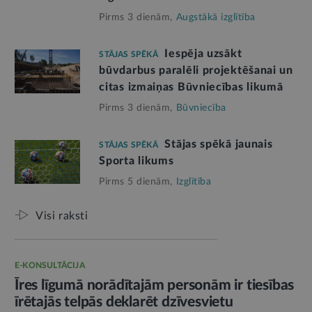
Pirms 3 dienām,
Augstākā izglītība
Iespēja uzsākt
STĀJAS SPĒKĀ
būvdarbus paralēli projektēšanai un
citas izmaiņas Būvniecības likumā
Pirms 3 dienām,
Būvniecība
Stājas spēkā jaunais
STĀJAS SPĒKĀ
Sporta likums
Pirms 5 dienām,
Izglītība
Visi raksti
E-KONSULTĀCIJA
Īres līgumā norādītajām personām ir tiesības
īrētajās telpās deklarēt dzīvesvietu