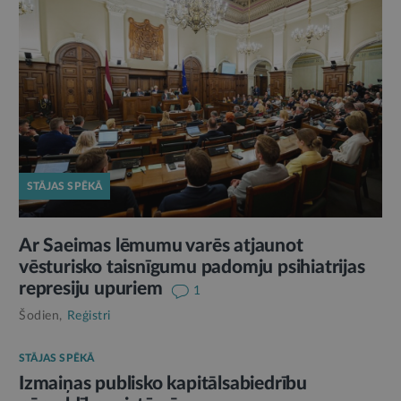
STĀJAS SPĒKĀ
Ar Saeimas lēmumu varēs atjaunot
vēsturisko taisnīgumu padomju psihiatrijas
represiju upuriem
1
Šodien,
Reģistri
STĀJAS SPĒKĀ
Izmaiņas publisko kapitālsabiedrību