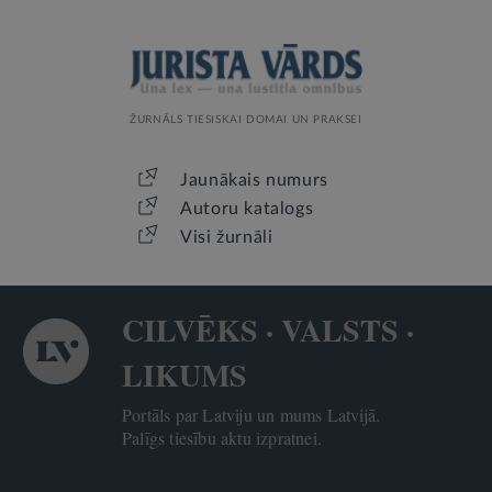
ŽURNĀLS TIESISKAI DOMAI UN PRAKSEI
Jaunākais numurs
Autoru katalogs
Visi žurnāli
CILVĒKS · VALSTS ·
LIKUMS
Portāls par Latviju un mums Latvijā.
Palīgs tiesību aktu izpratnei.