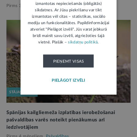
izmantotas nepieciešamās (obligātās)
Pirms 3 mēnešiem,
Pašvaldības
sīkdatnes. Ar Jūsu piekrišanu var tikt
izmantotas vēl citas – statistikas, sociālo
mediju un funkcionalitātes. Papildinformācijai
atveriet "Pielāgot izvēli". Jūs varat jebkurā
brīdī mainīt savu izvēli, atgriežoties šajā
vietnē. Plašāk –
sīkdatņu politikā
.
PIEŅEMT VISAS
PIELĀGOT IZVĒLI
STĀJAS SPĒKĀ
Spānijas kailgliemeža izplatības ierobežošanai
pašvaldības varēs noteikt pienākumus arī
iedzīvotājiem
Pirms 4 mēnešiem,
Pašvaldības