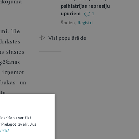
pakojuma
psihiatrijas represiju
upuriem
1
Šodien,
Reģistri
mi. Tie
Visi populārākie
drīkstēs
s stāsies
ēķēšanas
, izņemot
tabakas un
sta
atu par
ē veselību
iekrišanu var tikt
Pielāgot izvēli". Jūs
litikā
.