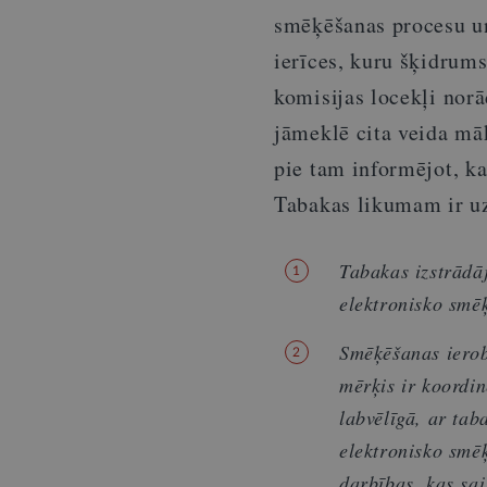
smēķēšanas procesu un
ierīces, kuru šķidrum
komisijas locekļi norā
jāmeklē cita veida māk
pie tam informējot, ka
Tabakas likumam ir u
Tabakas izstrādā
1
elektronisko smē
Smēķēšanas ierobe
2
mērķis ir koordin
labvēlīgā, ar ta
elektronisko smē
darbības, kas sa