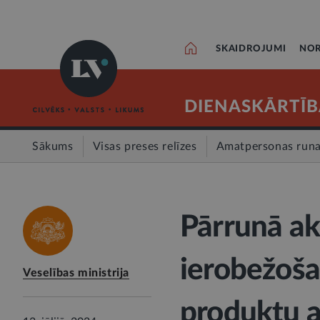
SKAIDROJUMI
NOR
DIENASKĀRTĪB
Sākums
Visas preses relīzes
Amatpersonas run
Pārrunā ak
ierobežoš
Veselības ministrija
produktu a