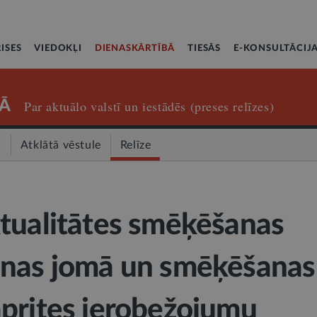
ISES
VIEDOKĻI
DIENASKĀRTĪBĀ
TIESĀS
E-KONSULTĀCIJ
Ā
Par aktuālo valstī un iestādēs (preses relīzes)
a
Atklātā vēstule
Relīze
tualitātes smēķēšanas
anas jomā un smēķēšanas
prites ierobežojumu