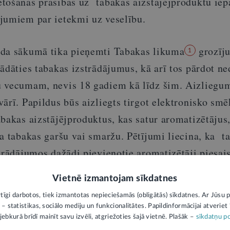
tošanas prasības uz tabakas aizstājējproduktu ie
jumiem par ietekmi uz veselību.
ada sākumā tika pieņemti Tabakas likuma
grozīju
1
ādāties tabakas izstrādājumus, kā arī tos pārdot ne
 vecumam, nevis 18 gadiem kā līdz šim. Aizliegum
ārī. Papildus būs aizliegts tirgot elektronisko sm
abakas aizstājējproduktus, kas satur aromatizētājus
da tabakas garšu vai smaržu. Pētījumi liecina, ka 
trādājumos dažādi pievienotie aromatizētāji piesai
rnu un jauniešu interesi) un rada maldīgu priekšst
Vietnē izmantojam sīkdatnes
roduktu lietošanas nekaitīgumu, lai gan tie ietekm
rtīgi darbotos, tiek izmantotas nepieciešamās (obligātās) sīkdatnes. Ar Jūsu p
ašanās risku.
 – statistikas, sociālo mediju un funkcionalitātes. Papildinformācijai atveriet "
jebkurā brīdī mainīt savu izvēli, atgriežoties šajā vietnē. Plašāk –
sīkdatņu po