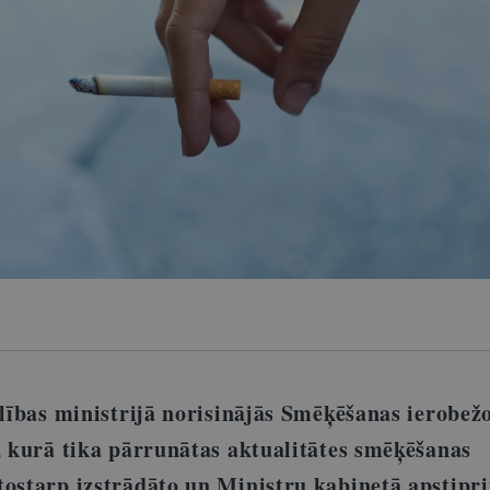
elības ministrijā norisinājās Smēķēšanas ierobež
e, kurā tika pārrunātas aktualitātes smēķēšanas
tostarp izstrādāto un Ministru kabinetā apstipr