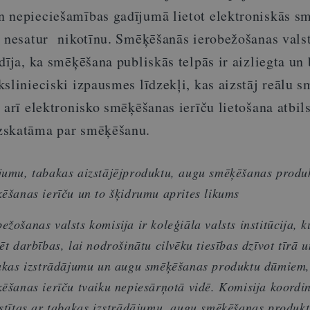
 nepieciešamības gadījumā lietot elektroniskās s
s nesatur nikotīnu. Smēķēšanās ierobežošanas vals
dīja, ka smēķēšana publiskās telpās ir aizliegta un
slinieciski izpausmes līdzekļi, kas aizstāj reālu 
 arī elektronisko smēķēšanas ierīču lietošana atbils
zskatāma par smēķēšanu.
jumu, tabakas aizstājējproduktu, augu smēķēšanas produ
ķēšanas ierīču un to šķidrumu aprites likums
žošanas valsts komisija ir koleģiāla valsts institūcija, k
ēt darbības, lai nodrošinātu cilvēku tiesības dzīvot tīrā u
bakas izstrādājumu un augu smēķēšanas produktu dūmiem,
ķēšanas ierīču tvaiku nepiesārņotā vidē.
Komisija koordi
istītas ar tabakas izstrādājumu, augu smēķēšanas produkt