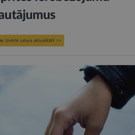
jautājumus
m.
Izvērtē satura aktualitāti! >>