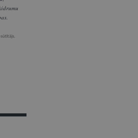
šķidrumu
bas.
sūtītājs.