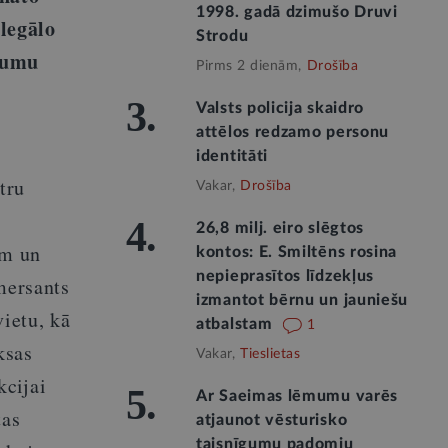
1998. gadā dzimušo Druvi
legālo
Strodu
drumu
Pirms 2 dienām,
Drošība
3.
Valsts policija skaidro
attēlos redzamo personu
identitāti
tru
Vakar,
Drošība
4.
26,8 milj. eiro slēgtos
em un
kontos: E. Smiltēns rosina
nepieprasītos līdzekļus
mersants
izmantot bērnu un jauniešu
vietu, kā
atbalstam
1
ksas
Vakar,
Tieslietas
kcijai
5.
Ar Saeimas lēmumu varēs
tas
atjaunot vēsturisko
taisnīgumu padomju