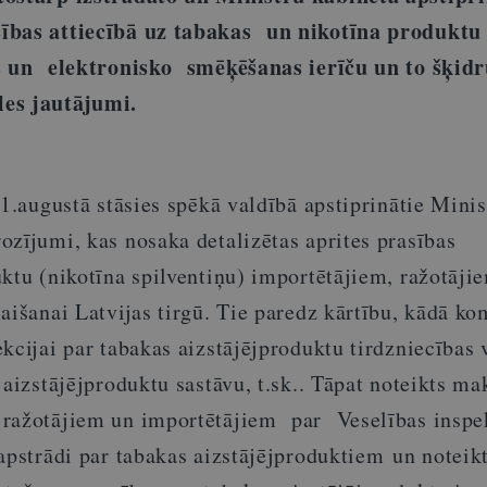
ības attiecībā uz tabakas un nikotīna produktu 
as un elektronisko smēķēšanas ierīču un to šķi
es jautājumi.
 1.augustā stāsies spēkā valdībā apstiprinātie Minis
ozījumi, kas nosaka detalizētas aprites prasības
ktu (nikotīna spilventiņu) importētājiem, ražotāji
aišanai Latvijas tirgū. Tie paredz kārtību, kādā ko
kcijai par tabakas aizstājējproduktu tirdzniecības 
 aizstājējproduktu sastāvu, t.sk.. Tāpat noteikts ma
 ražotājiem un importētājiem par Veselības inspe
apstrādi par tabakas aizstājējproduktiem un noteik