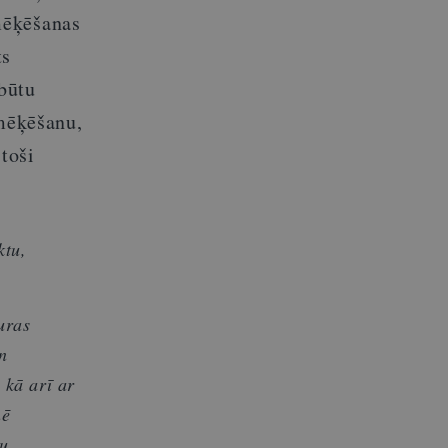
mēķēšanas
ts
 būtu
smēķēšanu,
toši
ktu,
uras
n
 kā arī ar
nē
u,