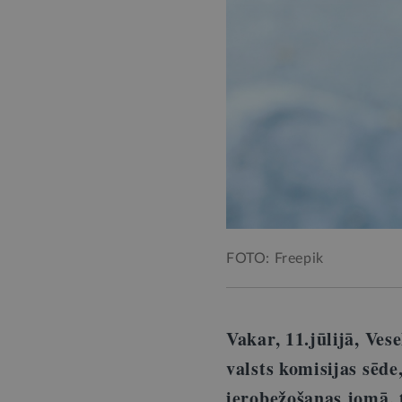
FOTO: Freepik
Vakar, 11.jūlijā, Ves
valsts komisijas sēd
ierobežošanas jomā, 