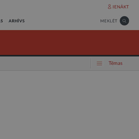
IENĀKT
AS
ARHĪVS
MEKLĒT
Tēmas