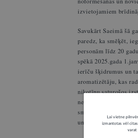
noformēšanas un novie
izvietojamiem brīdinā
Savukārt Saeimā šā g
paredz, ka smēķēt, ieg
personām līdz 20 gadu
spēkā 2025.gada 1.janv
ierīču šķidrumus un t
aromatizētāju, kas ra
nikotīnu saturošos izs
nesmēķētājus (t.sk. bē
smēķēšanas vai šādu p
Lai vietne pilnvē
un veicina atkarības r
izmantotas vēl citas
varat 