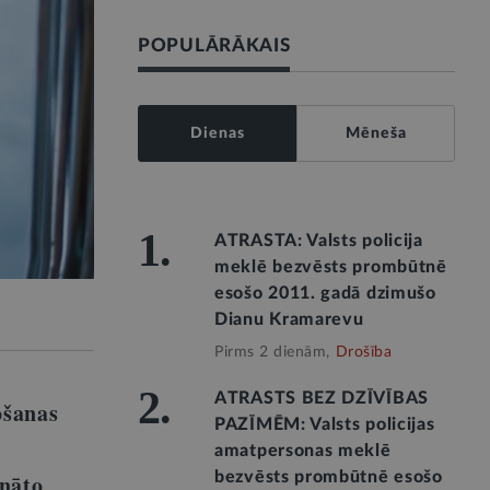
POPULĀRĀKAIS
Dienas
Mēneša
1.
ATRASTA: Valsts policija
meklē bezvēsts prombūtnē
esošo 2011. gadā dzimušo
Dianu Kramarevu
Pirms 2 dienām,
Drošība
2.
ATRASTS BEZ DZĪVĪBAS
ošanas
PAZĪMĒM: Valsts policijas
amatpersonas meklē
bezvēsts prombūtnē esošo
ināto