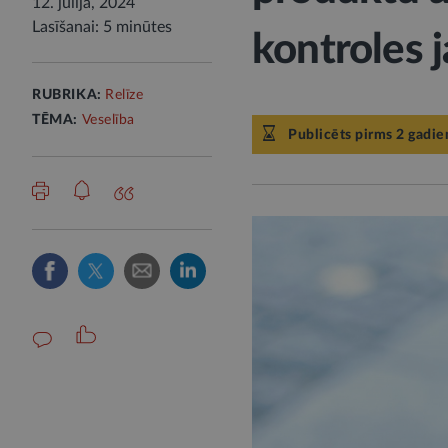
12. jūlijā, 2024
Lasīšanai: 5 minūtes
kontroles 
RUBRIKA:
Relīze
TĒMA:
Veselība
Publicēts pirms 2 gadie