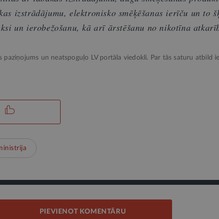
akas izstrādājumu, elektronisko smēķēšanas ierīču un to 
aksi un ierobežošanu, kā arī ārstēšanu no nikotīna atkarī
ks paziņojums un neatspoguļo LV portāla viedokli. Par tās saturu atbild ie
inistrija
PIEVIENOT KOMENTĀRU