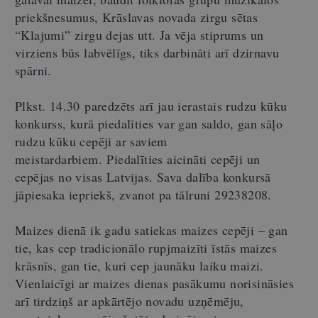
priekšnesumus, Krāslavas novada zirgu sētas
“Klajumi” zirgu dejas utt. Ja vēja stiprums un
virziens būs labvēlīgs, tiks darbināti arī dzirnavu
spārni.
Plkst. 14.30 paredzēts arī jau ierastais rudzu kūku
konkurss, kurā piedalīties var gan saldo, gan sāļo
rudzu kūku cepēji ar saviem
meistardarbiem. Piedalīties aicināti cepēji un
cepējas no visas Latvijas. Sava dalība konkursā
jāpiesaka iepriekš, zvanot pa tālruni 29238208.
Maizes dienā ik gadu satiekas maizes cepēji – gan
tie, kas cep tradicionālo rupjmaizīti īstās maizes
krāsnīs, gan tie, kuri cep jaunāku laiku maizi.
Vienlaicīgi ar maizes dienas pasākumu norisināsies
arī tirdziņš ar apkārtējo novadu uzņēmēju,