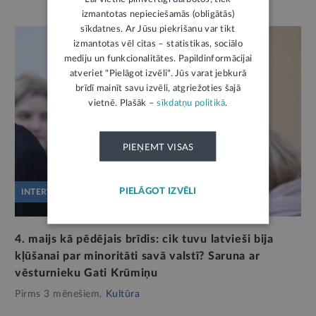
izmantotas nepieciešamās (obligātās)
sīkdatnes. Ar Jūsu piekrišanu var tikt
izmantotas vēl citas – statistikas, sociālo
mediju un funkcionalitātes. Papildinformācijai
atveriet "Pielāgot izvēli". Jūs varat jebkurā
brīdī mainīt savu izvēli, atgriežoties šajā
vietnē. Plašāk –
sīkdatņu politikā
.
PIEŅEMT VISAS
PIELĀGOT IZVĒLI
INTERVIJA
4. maijs kā pēdējais brīdis: cik tuvu latvieši bija
kļūšanai par minoritāti savā valstī? Saruna ar
vēsturnieku Gati Krūmiņu
Pirms 3 mēnešiem,
Kultūra