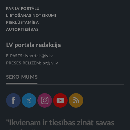
PAR LV PORTĀLU
LIETOŠANAS NOTEIKUMI
PIEKĻŪSTAMĪBA
AUTORTIESĪBAS
LV portāla redakcija
E-PASTS:
lvportals@lv.lv
PRESES RELĪZĒM:
pr@lv.lv
SEKO MUMS
"Ikvienam ir tiesības zināt savas