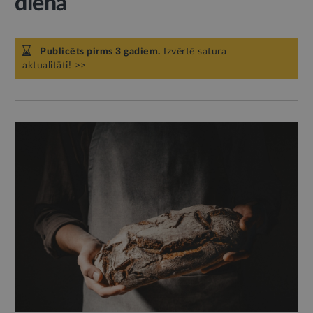
diena
Publicēts pirms 3 gadiem.
Izvērtē satura
aktualitāti! >>