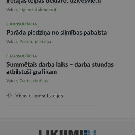
īrētajās telpās deklarēt dzīvesvietu
Vakar,
Līgumi, dokumenti
E-KONSULTĀCIJA
Parāda piedziņa no slimības pabalsta
Vakar,
Parādu piedziņa
E-KONSULTĀCIJA
Summētais darba laiks – darba stundas
atbilstoši grafikam
Vakar,
Darba tiesības
Visas e-konsultācijas