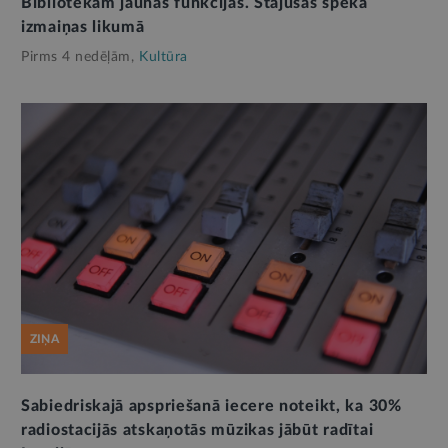
Bibliotēkām jaunas funkcijas. Stājušas spēkā
izmaiņas likumā
Pirms 4 nedēļām,
Kultūra
ZIŅA
Sabiedriskajā apspriešanā iecere noteikt, ka 30%
radiostacijās atskaņotās mūzikas jābūt radītai