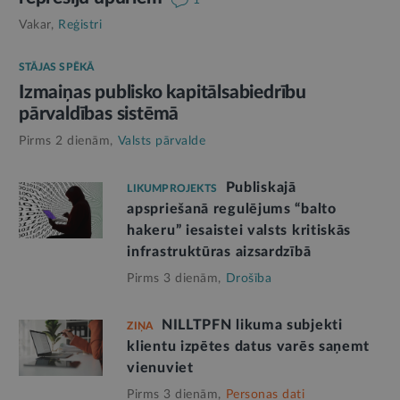
Vakar,
Reģistri
STĀJAS SPĒKĀ
Izmaiņas publisko kapitālsabiedrību
pārvaldības sistēmā
Pirms 2 dienām,
Valsts pārvalde
Publiskajā
LIKUMPROJEKTS
apspriešanā regulējums “balto
hakeru” iesaistei valsts kritiskās
infrastruktūras aizsardzībā
Pirms 3 dienām,
Drošība
NILLTPFN likuma subjekti
ZIŅA
klientu izpētes datus varēs saņemt
vienuviet
Pirms 3 dienām,
Personas dati