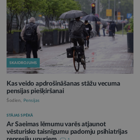
SKAIDROJUMS
Kas veido apdrošināšanas stāžu vecuma
pensijas piešķiršanai
Šodien,
Pensijas
STĀJAS SPĒKĀ
Ar Saeimas lēmumu varēs atjaunot
vēsturisko taisnīgumu padomju psihiatrijas
represiju upuriem
1