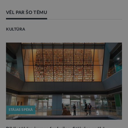
VĒL PAR ŠO TĒMU
KULTŪRA
STĀJAS SPĒKĀ