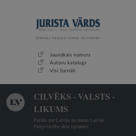
ŽURNĀLS TIESISKAI DOMAI UN PRAKSEI
Jaunākais numurs
Autoru katalogs
Visi žurnāli
CILVĒKS · VALSTS ·
LIKUMS
Portāls par Latviju un mums Latvijā.
Palīgs tiesību aktu izpratnei.