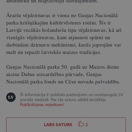
amatnieku un mājražotāju darinājumiem.
Āraišu vējdzirnavas ir viena no Gaujas Nacionālā
parka krāšņākajām kultūrvēstures rotām. Šīs ir
Latvijā vecākās holandiešu tipa vējdzirnavas, kā arī
vienīgās vējdzirnavas, kam atjaunoti spārni un
darbināmi dzirnavu mehānismi, kurās joprojām var
malt un iepazīt latviskās maizes tradīcijas.
Gaujas Nacionālā parka 50. gadā uz Maizes dienu
aicina Dabas aizsardzības pārvade, Gaujas
Nacionālā parka fonds un Cēsu novada pašvaldība.
Šī informācija ir publisks paziņojums un neatspoguļo LV
portāla viedokli. Par tās saturu atbild iesūtītājs.
Publicēšanas noteikumi
LABS SATURS
2