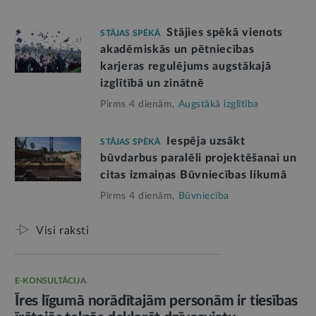
Stājies spēkā vienots
STĀJAS SPĒKĀ
akadēmiskās un pētniecības
karjeras regulējums augstākajā
izglītībā un zinātnē
Pirms 4 dienām,
Augstākā izglītība
Iespēja uzsākt
STĀJAS SPĒKĀ
būvdarbus paralēli projektēšanai un
citas izmaiņas Būvniecības likumā
Pirms 4 dienām,
Būvniecība
Visi raksti
E-KONSULTĀCIJA
Īres līgumā norādītajām personām ir tiesības