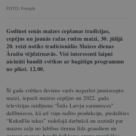
FOTO: Freepik
G
odinot senās maizes cepšanas tradīcijas,
cepējus un jaunās ražas rudzu maizi,
30. jūlijā
20. reizi notiks tradicionālās Maizes dienas
Āraišu vējdzirnavās. Visi interesenti laipni
aicināti baudīt svētkus ar bagātīgu programmu
no plkst. 12.00.
Šī gada svētkos ikviens varēs nogaršot jaunizcepto
maizi, iepazīt maizes cepējus un 2022. gada
televīzijas raidījuma “Īstās Latvju saimnieces”
dalībnieces, kā arī viņu radīto produkciju, piedalīties
“Kukulīšu takas” radošajā darbnīcā un uzzināt par
maizes ceļu no labības tīruma līdz graudiem un
gatavai maizei, baudīt folkloras grupu muzikālos