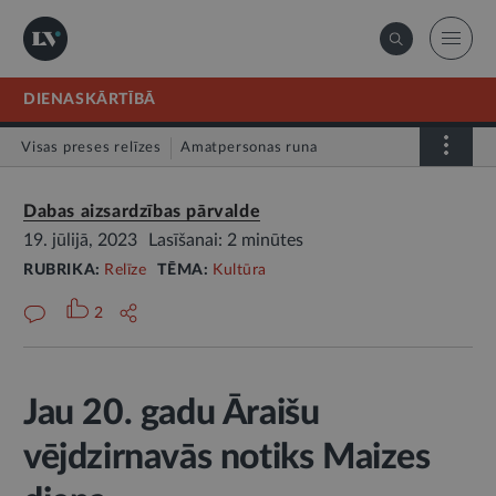
DIENASKĀRTĪBĀ
Visas preses relīzes
Amatpersonas runa
Atklātā vēstule
Relīze
Dabas aizsardzības pārvalde
19. jūlijā, 2023
Lasīšanai: 2 minūtes
RUBRIKA:
Relīze
TĒMA:
Kultūra
2
Jau 20. gadu Āraišu
vējdzirnavās notiks Maizes