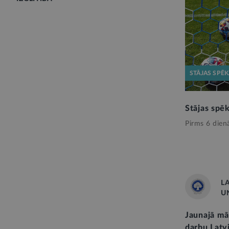
STĀJAS SPĒ
Stājas spē
Pirms 6 dien
L
U
Jaunajā mā
darbu Latvi