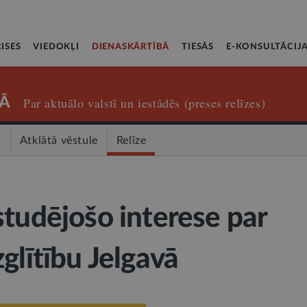
ISES
VIEDOKĻI
DIENASKĀRTĪBĀ
TIESĀS
E-KONSULTĀCIJ
Ā
Par aktuālo valstī un iestādēs (preses relīzes)
a
Atklātā vēstule
Relīze
studējošo interese par
glītību Jelgavā