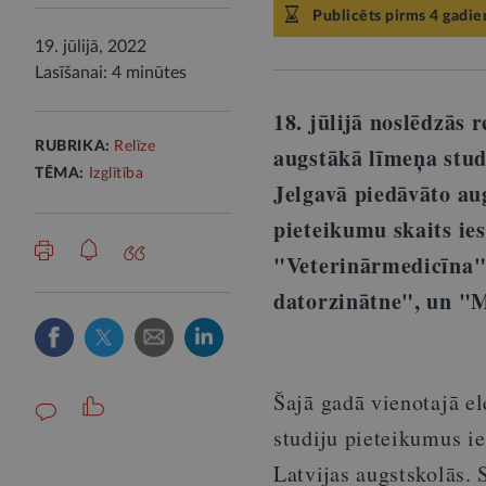
Publicēts pirms 4 gadie
19. jūlijā, 2022
Lasīšanai: 4 minūtes
18. jūlijā noslēdzās
RUBRIKA:
Relīze
augstākā līmeņa stud
TĒMA:
Izglītība
Jelgavā piedāvāto aug
pieteikumu skaits ie
"Veterinārmedicīna"
datorzinātne", un "
Šajā gadā vienotajā e
studiju pieteikumus ie
Latvijas augstskolās. 