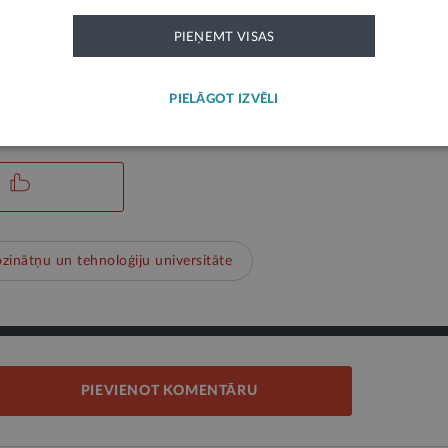
ja par LLU studiju programmām atrodama LLU māja
PIEŅEMT VISAS
ks paziņojums un neatspoguļo LV portāla viedokli. Par tās saturu atbild ie
PIELĀGOT IZVĒLI
ozinātņu un tehnoloģiju universitāte
PIEVIENOT KOMENTĀRU