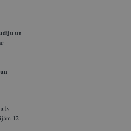
udiju un
ar
 un
a.lv
dijām 12