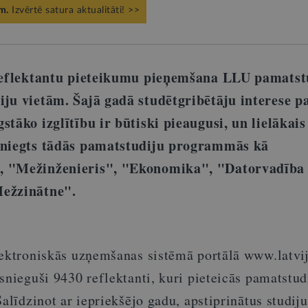
m.
Izvērtē satura aktualitāti! >>
 reflektantu pieteikumu pieņemšana LLU pamatst
iju vietām. Šajā gadā studētgribētāju interese p
stāko izglītību ir būtiski pieaugusi, un lielākais
sniegts tādās pamatstudiju programmās kā
, "Mežinženieris", "Ekonomika", "Datorvadība
Mežzinātne".
lektroniskās uzņemšanas sistēmā portālā www.latvij
snieguši 9430 reflektanti, kuri pieteicās pamatstu
Salīdzinot ar iepriekšējo gadu, apstiprinātus studiju