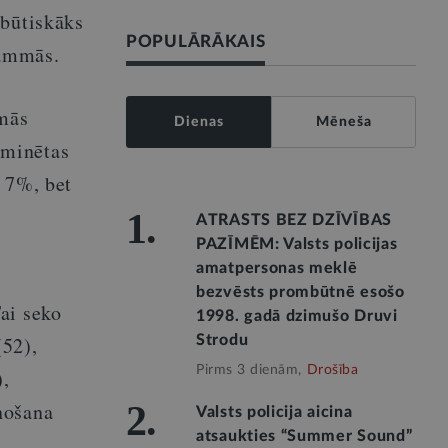
 būtiskāks
POPULĀRĀKAIS
rammās.
rmās
Dienas
Mēneša
 minētas
 7%, bet
1.
ATRASTS BEZ DZĪVĪBAS
PAZĪMĒM: Valsts policijas
amatpersonas meklē
bezvēsts prombūtnē esošo
ai seko
1998. gadā dzimušo Druvi
(52),
Strodu
Pirms 3 dienām,
Drošība
),
nošana
2.
Valsts policija aicina
atsaukties “Summer Sound”