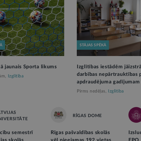
KĀ
STĀJAS SPĒKĀ
kā jaunais Sporta likums
Izglītības iestādēm jāizstr
darbības nepārtrauktības 
ām,
Izglītība
apdraudējuma gadījumam
Pirms nedēļas,
Izglītība
ATVIJAS
RĪGAS DOME
NIVERSITĀTE
cību semestrī
Rīgas pašvaldības skolās
Izslu
jas skolās
vēl pieejamas 192 vietas
EPO 