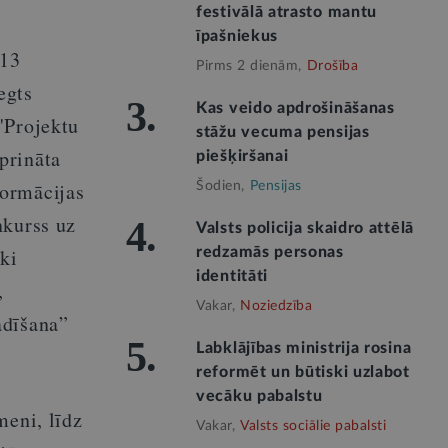
festivālā atrasto mantu
īpašniekus
 13
Pirms 2 dienām,
Drošība
egts
3.
Kas veido apdrošināšanas
"Projektu
stāžu vecuma pensijas
prināta
piešķiršanai
formācijas
Šodien,
Pensijas
nkurss uz
4.
Valsts policija skaidro attēlā
ki
redzamās personas
identitāti
,
Vakar,
Noziedzība
adīšana”
5.
Labklājības ministrija rosina
reformēt un būtiski uzlabot
vecāku pabalstu
meni, līdz
Vakar,
Valsts sociālie pabalsti