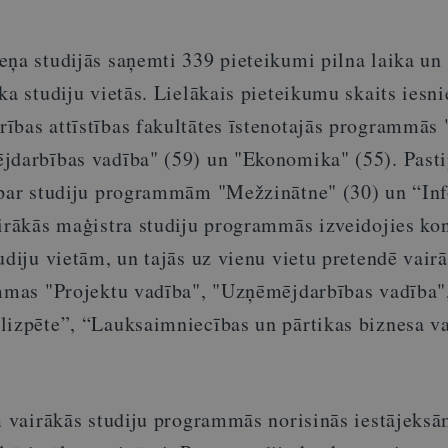
eņa studijās saņemti 339 pieteikumi pilna laika un
ka studiju vietās. Lielākais pieteikumu skaits iesni
ības attīstības fakultātes īstenotajās programmās 
jdarbības vadība" (59) un "Ekonomika" (55). Pasti
 par studiju programmām "Mežzinātne" (30) un “In
airākās maģistra studiju programmās izveidojies ko
udiju vietām, un tajās uz vienu vietu pretendē vairā
ammas "Projektu vadība", "Uzņēmējdarbības vadība"
lizpēte”, “Lauksaimniecības un pārtikas biznesa v
m vairākās studiju programmās norisinās iestājeksā