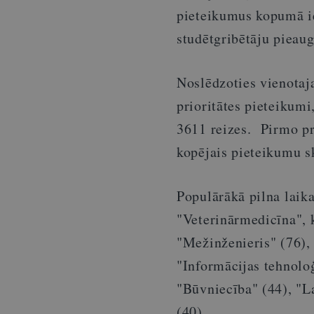
pieteikumus kopumā ie
studētgribētāju piea
Noslēdzoties vienota
prioritātes pieteiku
3611 reizes. Pirmo pr
kopējais pieteikumu sk
Populārākā pilna laik
"Veterinārmedicīna", 
"Mežinženieris" (76),
"Informācijas tehnoloģ
"Būvniecība" (44), "L
(40).