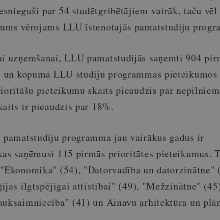
snieguši par 54 studētgribētājiem vairāk, taču vēl
ugums vērojams LLU īstenotajās pamatstudiju prog
jai uzņemšanai, LLU pamatstudijās saņemti 904 pi
mi, un kopumā LLU studiju programmas pieteikumos
ioritāšu pieteikumu skaits pieaudzis par nepilniem
aits ir pieaudzis par 18%.
a pamatstudiju programma jau vairākus gadus ir
kas saņēmusi 115 pirmās prioritātes pieteikumus. T
 "Ekonomika" (54), "Datorvadība un datorzinātne" 
ijas ilgtspējīgai attīstībai" (49), "Mežzinātne" (45
auksaimniecība" (41) un Ainavu arhitektūra un plā