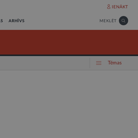
IENĀKT
AS
ARHĪVS
MEKLĒT
Tēmas