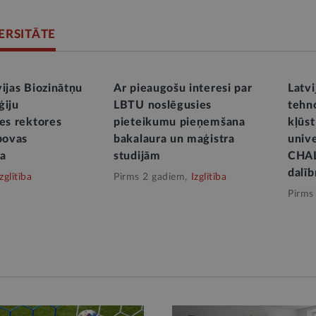
ERSITĀTE
ijas Biozinātņu
Ar pieaugošu interesi par
Latvi
ģiju
LBTU noslēgusies
tehno
tes rektores
pieteikumu pieņemšana
kļūst
ipovas
bakalaura un maģistra
unive
ja
studijām
CHA
dalīb
Izglītība
Pirms 2 gadiem,
Izglītība
Pirms