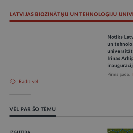
LATVIJAS BIOZINĀTŅU UN TEHNOLOĢIJU UNIV
Notiks Latv
un tehnolo
universitā
Irinas Arh
inaugurāci
Pirms gada,
Rādīt vēl
VĒL PAR ŠO TĒMU
IZGLĪTĪBA