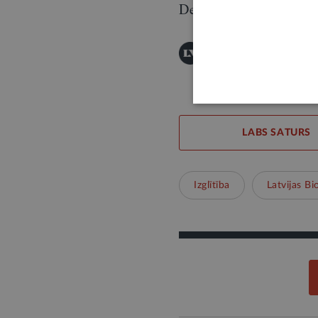
Detalizēta informāci
Šī informācija ir publis
Publicēšanas noteikumi
LABS SATURS
Izglītība
Latvijas Bi