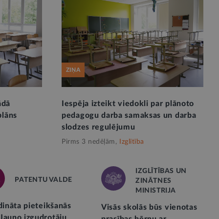
ZIŅA
ādā
Iespēja izteikt viedokli par plānoto
plāns
pedagogu darba samaksas un darba
slodzes regulējumu
Pirms 3 nedēļām,
Izglītība
IZGLĪTĪBAS UN
PATENTU VALDE
ZINĀTNES
MINISTRIJA
dināta pieteikšanās
Visās skolās būs vienotas
Jauno izgudrotāju