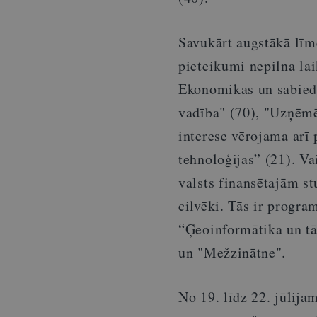
Savukārt augstākā līm
pieteikumi nepilna lai
Ekonomikas un sabiedr
vadība" (70), "Uzņēmē
interese vērojama arī
tehnoloģijas” (21). V
valsts finansētajām st
cilvēki. Tās ir progr
“Ģeoinformātika un tā
un "Mežzinātne".
No 19. līdz 22. jūlija