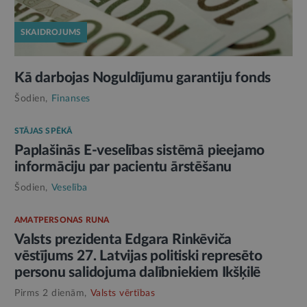
SKAIDROJUMS
Kā darbojas Noguldījumu garantiju fonds
Šodien,
Finanses
STĀJAS SPĒKĀ
Paplašinās E-veselības sistēmā pieejamo
informāciju par pacientu ārstēšanu
Šodien,
Veselība
AMATPERSONAS RUNA
Valsts prezidenta Edgara Rinkēviča
vēstījums 27. Latvijas politiski represēto
personu salidojuma dalībniekiem Ikšķilē
Pirms 2 dienām,
Valsts vērtības