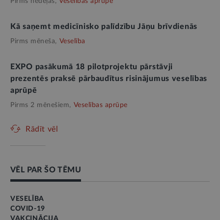
Pirms nedēļas,
Veselības aprūpe
Kā saņemt medicīnisko palīdzību Jāņu brīvdienās
Pirms mēneša,
Veselība
EXPO pasākumā 18 pilotprojektu pārstāvji
prezentēs praksē pārbaudītus risinājumus veselības
aprūpē
Pirms 2 mēnešiem,
Veselības aprūpe
Rādīt vēl
VĒL PAR ŠO TĒMU
VESELĪBA
COVID-19
VAKCINĀCIJA