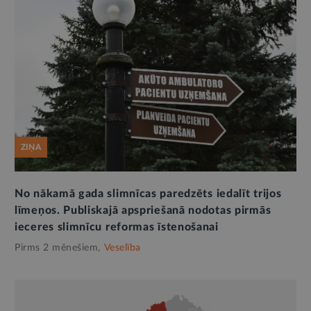
ZIŅA
No nākamā gada slimnīcas paredzēts iedalīt trijos
līmeņos. Publiskajā apspriešanā nodotas pirmās
ieceres slimnīcu reformas īstenošanai
Pirms 2 mēnešiem,
Veselība