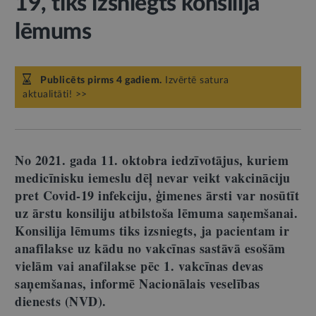
19, tiks izsniegts konsilija
lēmums
Publicēts pirms 4 gadiem.
Izvērtē satura
aktualitāti! >>
No 2021. gada 11. oktobra iedzīvotājus, kuriem
medicīnisku iemeslu dēļ nevar veikt vakcināciju
pret Covid-19 infekciju, ģimenes ārsti var nosūtīt
uz ārstu konsiliju atbilstoša lēmuma saņemšanai.
Konsilija lēmums tiks izsniegts, ja pacientam ir
anafilakse uz kādu no vakcīnas sastāvā esošām
vielām vai anafilakse pēc 1. vakcīnas devas
saņemšanas, informē Nacionālais veselības
dienests (NVD).