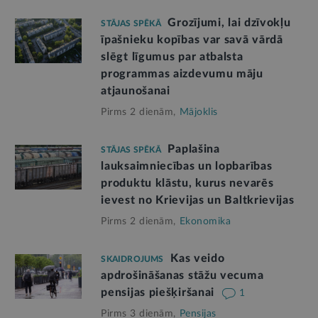
Grozījumi, lai dzīvokļu
STĀJAS SPĒKĀ
īpašnieku kopības var savā vārdā
slēgt līgumus par atbalsta
programmas aizdevumu māju
atjaunošanai
Pirms 2 dienām,
Mājoklis
Paplašina
STĀJAS SPĒKĀ
lauksaimniecības un lopbarības
produktu klāstu, kurus nevarēs
ievest no Krievijas un Baltkrievijas
Pirms 2 dienām,
Ekonomika
Kas veido
SKAIDROJUMS
apdrošināšanas stāžu vecuma
pensijas piešķiršanai
1
Pirms 3 dienām,
Pensijas