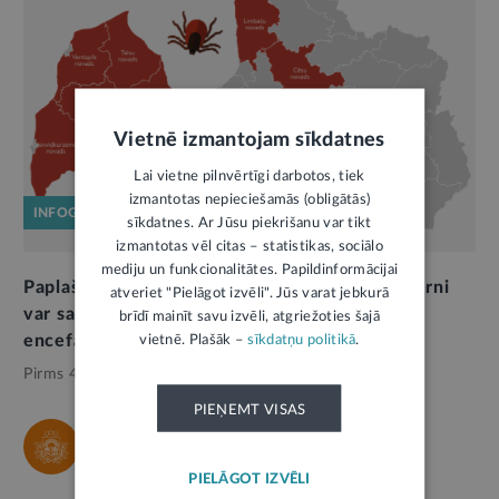
Vietnē izmantojam sīkdatnes
Lai vietne pilnvērtīgi darbotos, tiek
izmantotas nepieciešamās (obligātās)
INFOGRAFIKA
sīkdatnes. Ar Jūsu piekrišanu var tikt
izmantotas vēl citas – statistikas, sociālo
mediju un funkcionalitātes. Papildinformācijai
Paplašināts novadu skaits, kuros deklarētie bērni
atveriet "Pielāgot izvēli". Jūs varat jebkurā
var saņemt bezmaksas vakcināciju pret ērču
brīdī mainīt savu izvēli, atgriežoties šajā
encefalītu
vietnē. Plašāk –
sīkdatņu politikā
.
Pirms 4 mēnešiem,
Veselība
PIEŅEMT VISAS
SPKC
PIELĀGOT IZVĒLI