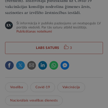
(bērniem). Iedzīvotāja pieteikšanu uz Covid-19
vakcinācijas konsiliju nodrošina ģimenes ārsts,
sazinoties ar izvēlēto ārstniecības iestādi.
Šī informācija ir publisks paziņojums un neatspoguļo LV
portāla viedokli. Par tās saturu atbild iesūtītājs.
Publicēšanas noteikumi
LABS SATURS
3
Veselība
Covid-19
Vakcinācija
Nacionālais veselības dienests