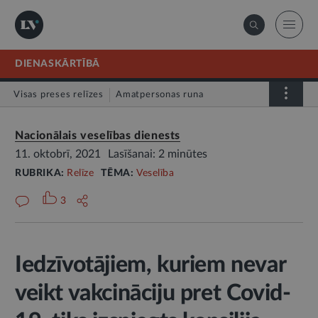
DIENASKĀRTĪBĀ
Visas preses relīzes
Amatpersonas runa
Atklātā vēstule
Relīze
Nacionālais veselības dienests
11. oktobrī, 2021
Lasīšanai: 2 minūtes
RUBRIKA:
Relīze
TĒMA:
Veselība
3
Iedzīvotājiem, kuriem nevar
veikt vakcināciju pret Covid-