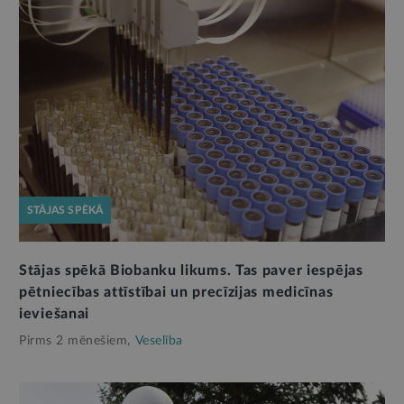
STĀJAS SPĒKĀ
Stājas spēkā Biobanku likums. Tas paver iespējas
pētniecības attīstībai un precīzijas medicīnas
ieviešanai
Pirms 2 mēnešiem,
Veselība