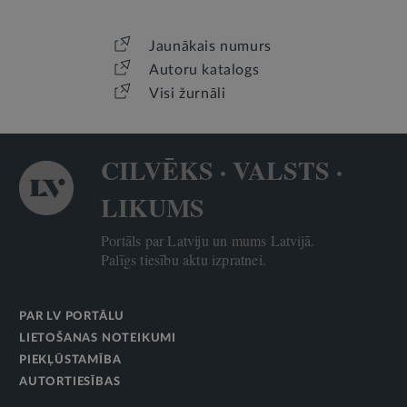
Jaunākais numurs
Autoru katalogs
Visi žurnāli
CILVĒKS · VALSTS ·
LIKUMS
Portāls par Latviju un mums Latvijā.
Palīgs tiesību aktu izpratnei.
PAR LV PORTĀLU
LIETOŠANAS NOTEIKUMI
PIEKĻŪSTAMĪBA
AUTORTIESĪBAS