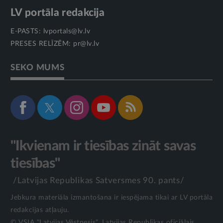
LV portāla redakcija
E-PASTS:
lvportals@lv.lv
PRESES RELĪZĒM:
pr@lv.lv
SEKO MUMS
"Ikvienam ir tiesības zināt savas
tiesības"
/Latvijas Republikas Satversmes 90. pants/
Jebkura materiāla izmantošana ir iespējama tikai ar LV portāla
redakcijas atļauju.
© VSIA "Latvijas Vēstnesis", Latvijas Republikas oficiālais