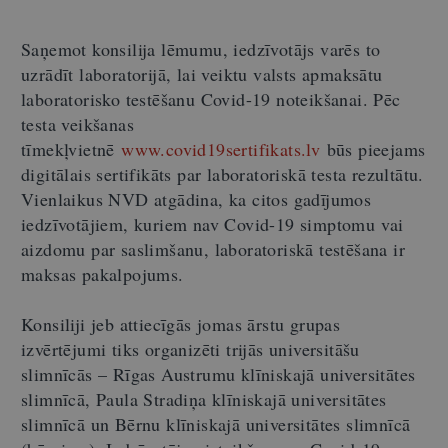
Saņemot konsilija lēmumu, iedzīvotājs varēs to
uzrādīt laboratorijā, lai veiktu valsts apmaksātu
laboratorisko testēšanu Covid-19 noteikšanai. Pēc
testa veikšanas
tīmekļvietnē
www.covid19sertifikats.lv
būs pieejams
digitālais sertifikāts par laboratoriskā testa rezultātu.
Vienlaikus NVD atgādina, ka citos gadījumos
iedzīvotājiem, kuriem nav Covid-19 simptomu vai
aizdomu par saslimšanu, laboratoriskā testēšana ir
maksas pakalpojums.
Konsiliji jeb attiecīgās jomas ārstu grupas
izvērtējumi tiks organizēti trijās universitāšu
slimnīcās – Rīgas Austrumu klīniskajā universitātes
slimnīcā, Paula Stradiņa klīniskajā universitātes
slimnīcā un Bērnu klīniskajā universitātes slimnīcā