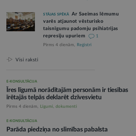
Ar Saeimas lēmumu
STĀJAS SPĒKĀ
varēs atjaunot vēsturisko
taisnīgumu padomju psihiatrijas
represiju upuriem
1
Pirms 4 dienām,
Reģistri
Visi raksti
E-KONSULTĀCIJA
Īres līgumā norādītajām personām ir tiesības
īrētajās telpās deklarēt dzīvesvietu
Pirms 4 dienām,
Līgumi, dokumenti
E-KONSULTĀCIJA
Parāda piedziņa no slimības pabalsta