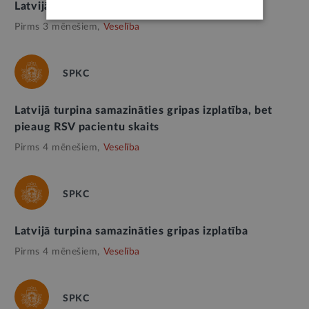
Latvijā turpina samazināties gripas izplatība
Pirms 3 mēnešiem,
Veselība
SPKC
Latvijā turpina samazināties gripas izplatība, bet
pieaug RSV pacientu skaits
Pirms 4 mēnešiem,
Veselība
SPKC
Latvijā turpina samazināties gripas izplatība
Pirms 4 mēnešiem,
Veselība
SPKC