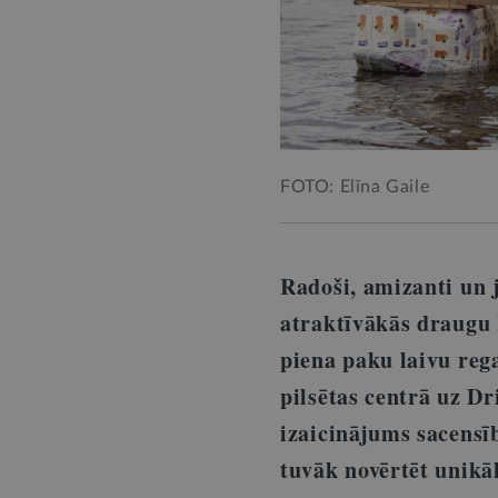
FOTO: Elīna Gaile
Radoši, amizanti un j
atraktīvākās draugu 
piena paku laivu reg
pilsētas centrā uz D
izaicinājums sacensīb
tuvāk novērtēt unikā