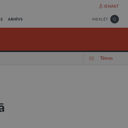
IENĀKT
AS
ARHĪVS
MEKLĒT
Tēmas
ā