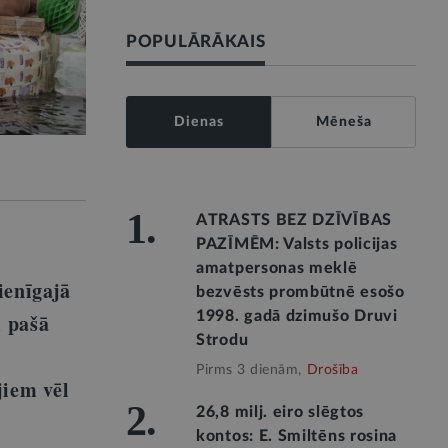
POPULĀRĀKAIS
Dienas
Mēneša
1.
ATRASTS BEZ DZĪVĪBAS
PAZĪMĒM: Valsts policijas
amatpersonas meklē
ienīgajā
bezvēsts prombūtnē esošo
1998. gadā dzimušo Druvi
m pašā
Strodu
Pirms 3 dienām,
Drošība
jiem vēl
2.
26,8 milj. eiro slēgtos
kontos: E. Smiltēns rosina