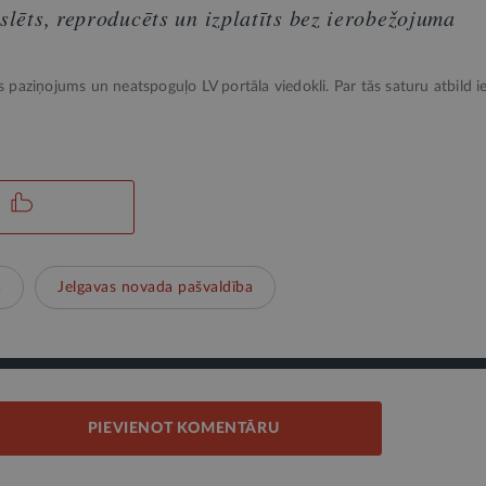
nslēts, reproducēts un izplatīts bez ierobežojuma
ks paziņojums un neatspoguļo LV portāla viedokli. Par tās saturu atbild ie
a
Jelgavas novada pašvaldība
PIEVIENOT KOMENTĀRU