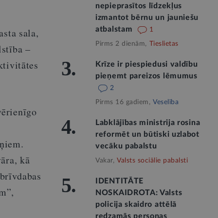
nepieprasītos līdzekļus
izmantot bērnu un jauniešu
atbalstam
asta sala,
1
Pirms 2 dienām,
Tieslietas
stība –
3.
tivitātes
Krīze ir piespiedusi valdību
pieņemt pareizos lēmumus
2
Pirms 16 gadiem,
Veselība
vērienīgo
4.
Labklājības ministrija rosina
reformēt un būtiski uzlabot
eņiem.
vecāku pabalstu
āra, kā
Vakar,
Valsts sociālie pabalsti
 brīvdabas
5.
IDENTITĀTE
um”,
NOSKAIDROTA: Valsts
policija skaidro attēlā
redzamās personas