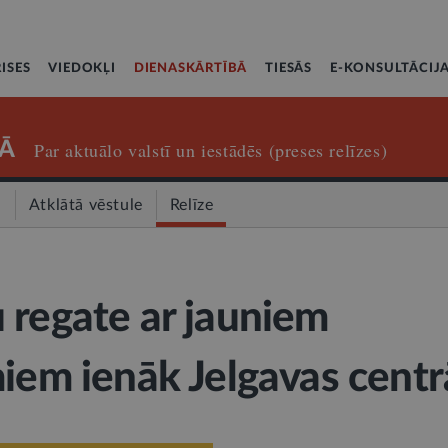
ISES
VIEDOKĻI
DIENASKĀRTĪBĀ
TIESĀS
E-KONSULTĀCIJ
Ā
Par aktuālo valstī un iestādēs (preses relīzes)
a
Atklātā vēstule
Relīze
 regate ar jauniem
miem ienāk Jelgavas centr