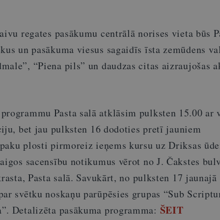
aivu regates pasākumu centrālā norises vieta būs P
ekus un pasākuma viesus sagaidīs īsta zemūdens val
male”, “Piena pils” un daudzas citas aizraujošas ak
programmu Pasta salā atklāsim pulksten 15.00 ar 
iju, bet jau pulksten 16 dodoties pretī jauniem
paku plosti pirmoreiz ieņems kursu uz Driksas ūd
raigos sacensību notikumus vērot no J. Čakstes bulv
krasta, Pasta salā. Savukārt, no pulksten 17 jaunajā
par svētku noskaņu parūpēsies grupas “Sub Script
ŠEIT
a”. Detalizēta pasākuma programma: