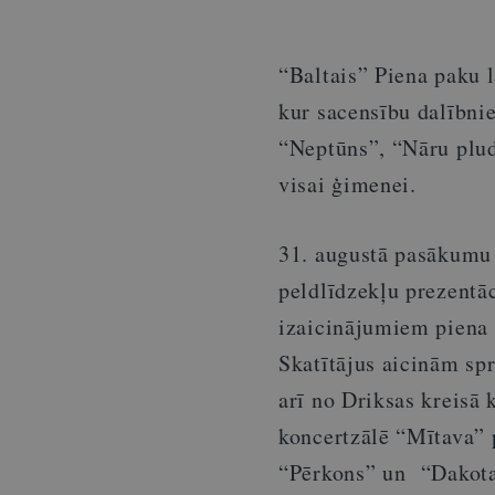
“Baltais” Piena paku l
kur sacensību dalībni
“Neptūns”, “Nāru plud
visai ģimenei.
31. augustā pasākumu 
peldlīdzekļu prezentāc
izaicinājumiem piena 
Skatītājus aicinām sp
arī no Driksas kreisā 
koncertzālē “Mītava” 
“Pērkons” un “Dakot