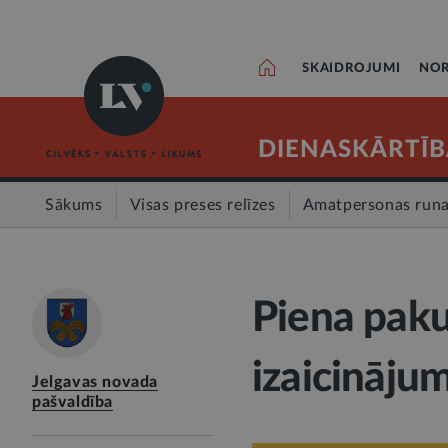
SKAIDROJUMI
NOR
DIENASKĀRTĪB
Sākums
Visas preses relīzes
Amatpersonas run
Piena paku
izaicināju
Jelgavas novada
pašvaldība