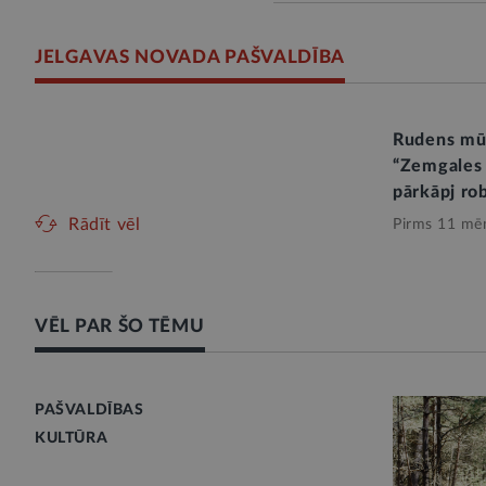
JELGAVAS NOVADA PAŠVALDĪBA
Rudens mūz
“Zemgales 
pārkāpj ro
Rādīt vēl
Pirms 11 mē
VĒL PAR ŠO TĒMU
PAŠVALDĪBAS
KULTŪRA