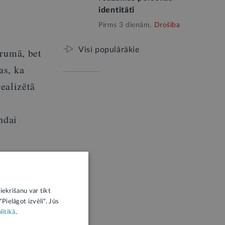
identitāti
Pirms 3 dienām,
Drošība
Visi populārākie
trumā, bet
as, ka
realizētā
ndai
.
Dalība
iekrišanu var tikt
Pielāgot izvēli". Jūs
litikā
.