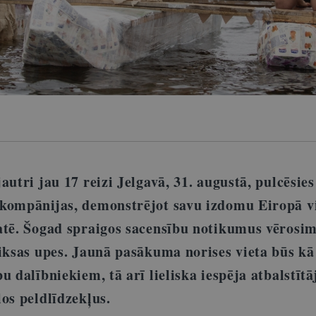
autri jau 17 reizi Jelgavā, 31. augustā, pulcēsies
kompānijas, demonstrējot savu izdomu Eiropā v
atē. Šogad spraigos sacensību notikumus vērosi
riksas upes. Jaunā pasākuma norises vieta būs kā
u dalībniekiem, tā arī lieliska iespēja atbalstītā
los peldlīdzekļus.