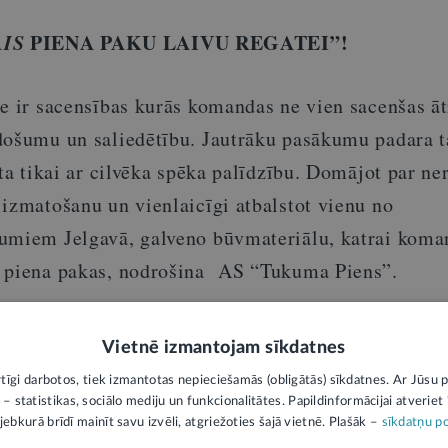
AIS
PIENA PAKU LAIVU REGATEI”!
te ir sacensības kurās komandas ne vien sacenšas ā
došumu un saliedētību. Jautrāku pasākumu padara t
āta tikai ar cilvēka spēka palīdzību. Domājot par ne
 izmatošanu un vienlaicīgi atbalstot vienu no
umiem Jelgavā, galveno būvmateriālu, katrai koma
0 piena pakas, nodrošina AS “Tukuma Piens”.
ŠEIT
 līdz 25. augustam, pieteikuma anketu meklē
Vietnē izmantojam sīkdatnes
rtīgi darbotos, tiek izmantotas nepieciešamās (obligātās) sīkdatnes. Ar Jūsu p
 – statistikas, sociālo mediju un funkcionalitātes. Papildinformācijai atveriet "
ŠEIT.
u apraksts
jebkurā brīdī mainīt savu izvēli, atgriežoties šajā vietnē. Plašāk –
sīkdatņu po