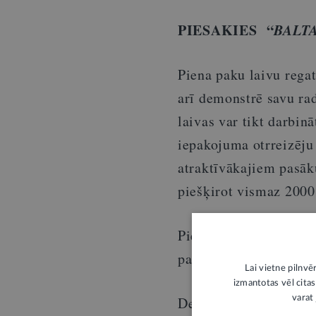
PIESAKIES “
BALT
Piena paku laivu rega
arī demonstrē savu ra
laivas var tikt darbin
iepakojuma otrreizēju
atraktīvākajiem pasāk
piešķirot vismaz 200
Piesaki savu komandu
pasākumā bezmaksas.
Lai vietne pilnvē
izmantotas vēl citas
Detalizētāks noteikum
varat 