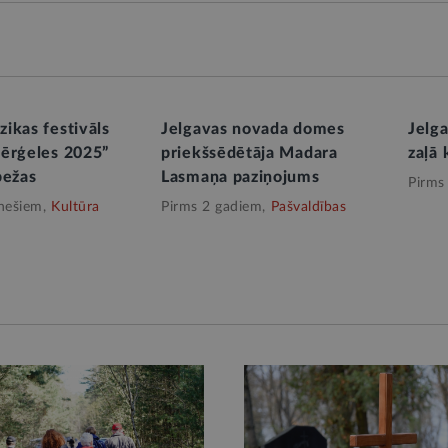
ikas festivāls
Jelgavas novada domes
Jelga
ērģeles 2025”
priekšsēdētāja Madara
zaļā 
bežas
Lasmaņa paziņojums
Pirms
nešiem,
Kultūra
Pirms 2 gadiem,
Pašvaldības