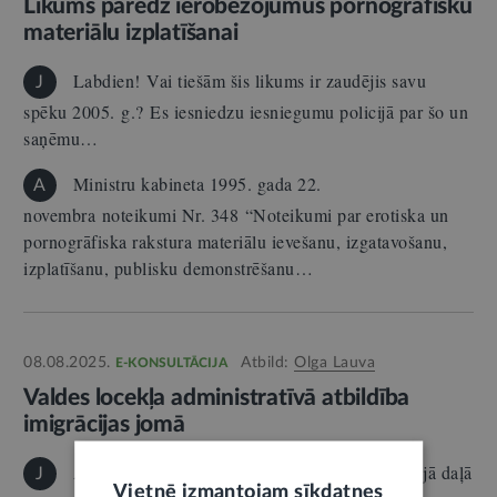
Likums paredz ierobežojumus pornogrāfisku
materiālu izplatīšanai
Labdien! Vai tiešām šis likums ir zaudējis savu
J
spēku 2005. g.? Es iesniedzu iesniegumu policijā par šo un
saņēmu…
Ministru kabineta 1995. gada 22.
A
novembra noteikumi Nr. 348 “Noteikumi par erotiska un
pornogrāfiska rakstura materiālu ievešanu, izgatavošanu,
izplatīšanu, publisku demonstrēšanu…
08.08.2025.
Atbild:
Olga Lauva
E-KONSULTĀCIJA
Valdes locekļa administratīvā atbildība
imigrācijas jomā
Administratīvās atbildības likuma 8. panta otrajā daļā
J
Vietnē izmantojam sīkdatnes