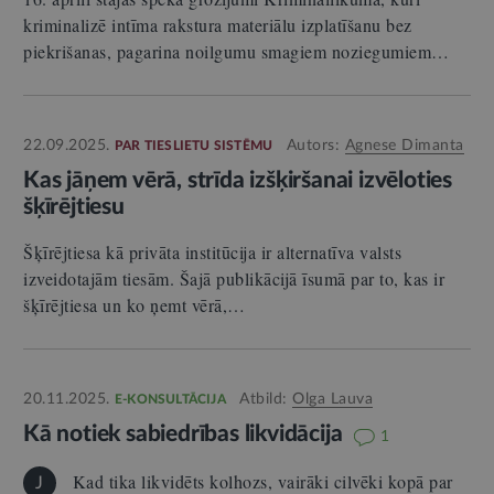
kriminalizē intīma rakstura materiālu izplatīšanu bez
piekrišanas, pagarina noilgumu smagiem noziegumiem…
22.09.2025.
Autors:
Agnese Dimanta
PAR TIESLIETU SISTĒMU
Kas jāņem vērā, strīda izšķiršanai izvēloties
šķīrējtiesu
Šķīrējtiesa kā privāta institūcija ir alternatīva valsts
izveidotajām tiesām. Šajā publikācijā īsumā par to, kas ir
šķīrējtiesa un ko ņemt vērā,…
20.11.2025.
Atbild:
Olga Lauva
E-KONSULTĀCIJA
Kā notiek sabiedrības likvidācija
1
Kad tika likvidēts kolhozs, vairāki cilvēki kopā par
J