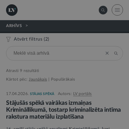
>
ARHĪVS
Atvērt filtrus (
2
)
Atrasti
9
rezultāti
Kārtot pēc:
Jaunākais
|
Populārākais
17.04.2026.
Autors:
LV portāls
STĀJAS SPĒKĀ
Stājušās spēkā vairākas izmaiņas
Krimināllikumā, tostarp kriminalizēta intīma
rakstura materiālu izplatīšana
16. aprīlī stājās spēkā grozījumi Krimināllikumā, kuri