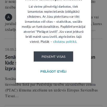
ir noteikts, ka par pārkāpumiem, kurus izdarījusi privāto
tiesību…
Lai vietne pilnvērtīgi darbotos, tiek
izmantotas nepieciešamās (obligātās)
Pie administratīvās atbildības ir saucama fiziska vai
sīkdatnes. Ar Jūsu piekrišanu var tikt
A
izmantotas vēl citas – statistikas, sociālo
juridiska persona. Par administratīviem pārkāpumiem, kurus
mediju un funkcionalitātes. Papildinformācijai
izdarījusi privāto tiesību juridiskā persona (piemēram,…
atveriet "Pielāgot izvēli". Jūs varat jebkurā
brīdī mainīt savu izvēli, atgriežoties šajā
vietnē. Plašāk –
sīkdatņu politikā
.
18.05.2026.
Autors:
Augstākā tiesa
RELĪZE
Senāts vēršas Eiropas Savienības Tiesā un
PIEŅEMT VISAS
lūdz skaidrot negodīgas komercprakses
izpratni
PIELĀGOT IZVĒLI
Senāta Administratīvo lietu departaments apturējis
tiesvedību lietā par Patērētāju tiesību aizsardzības centra
(PTAC) lēmuma atcelšanu un uzdevis Eiropas Savienības
Tiesai…