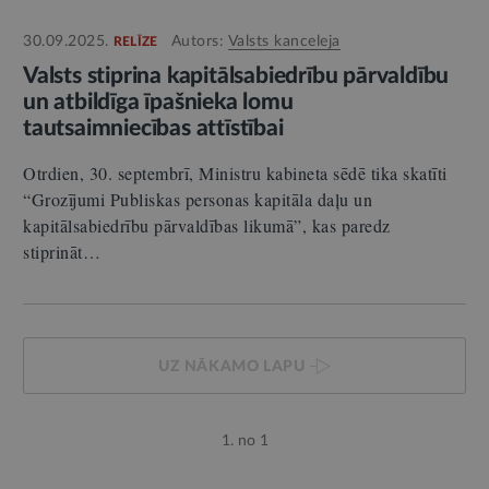
30.09.2025.
Autors:
Valsts kanceleja
RELĪZE
Valsts stiprina kapitālsabiedrību pārvaldību
un atbildīga īpašnieka lomu
tautsaimniecības attīstībai
Otrdien, 30. septembrī, Ministru kabineta sēdē tika skatīti
“Grozījumi Publiskas personas kapitāla daļu un
kapitālsabiedrību pārvaldības likumā”, kas paredz
stiprināt…
UZ NĀKAMO LAPU
1. no 1