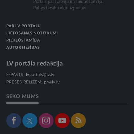
Portāls par Latviju un mums Latvijā.
Palīgs tiesību aktu izpratnei.
PAR LV PORTĀLU
LIETOŠANAS NOTEIKUMI
PIEKĻŪSTAMĪBA
AUTORTIESĪBAS
LV portāla redakcija
E-PASTS:
lvportals@lv.lv
PRESES RELĪZĒM:
pr@lv.lv
SEKO MUMS