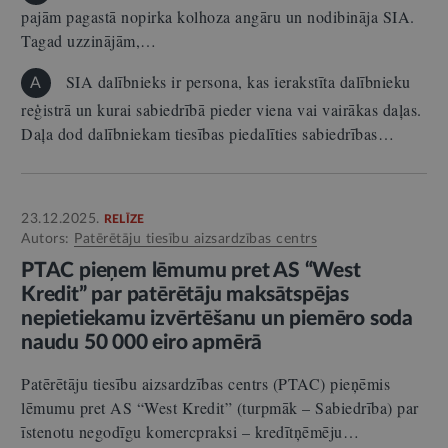
pajām pagastā nopirka kolhoza angāru un nodibināja SIA.
Tagad uzzinājām,…
SIA dalībnieks ir persona, kas ierakstīta dalībnieku
A
reģistrā un kurai sabiedrībā pieder viena vai vairākas daļas.
Daļa dod dalībniekam tiesības piedalīties sabiedrības…
23.12.2025.
RELĪZE
Autors:
Patērētāju tiesību aizsardzības centrs
PTAC pieņem lēmumu pret AS “West
Kredit” par patērētāju maksātspējas
nepietiekamu izvērtēšanu un piemēro soda
naudu 50 000 eiro apmērā
Patērētāju tiesību aizsardzības centrs (PTAC) pieņēmis
lēmumu pret AS “West Kredit” (turpmāk – Sabiedrība) par
īstenotu negodīgu komercpraksi – kredītņēmēju…