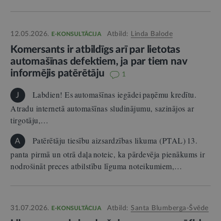
12.05.2026.
Atbild:
Linda Balode
E-KONSULTĀCIJA
Komersants ir atbildīgs arī par lietotas
automašīnas defektiem, ja par tiem nav
informējis patērētāju
1
Labdien! Es automašīnas iegādei paņēmu kredītu.
J
Atradu internetā automašīnas sludinājumu, sazinājos ar
tirgotāju,…
Patērētāju tiesību aizsardzības likuma (PTAL) 13.
A
panta pirmā un otrā daļa noteic, ka pārdevēja pienākums ir
nodrošināt preces atbilstību līguma noteikumiem,…
31.07.2026.
Atbild:
Santa Blumberga-Švēde
E-KONSULTĀCIJA