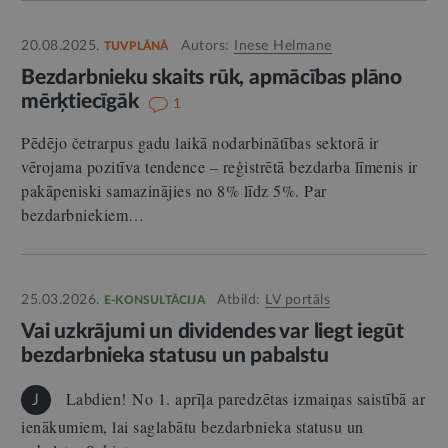
20.08.2025.
Autors:
Inese Helmane
TUVPLĀNĀ
Bezdarbnieku skaits rūk, apmācības plāno
mērķtiecīgāk
1
Pēdējo četrarpus gadu laikā nodarbinātības sektorā ir
vērojama pozitīva tendence – reģistrētā bezdarba līmenis ir
pakāpeniski samazinājies no 8% līdz 5%. Par
bezdarbniekiem…
25.03.2026.
Atbild:
LV portāls
E-KONSULTĀCIJA
Vai uzkrājumi un dividendes var liegt iegūt
bezdarbnieka statusu un pabalstu
Labdien! No 1. aprīļa paredzētas izmaiņas saistībā ar
J
ienākumiem, lai saglabātu bezdarbnieka statusu un