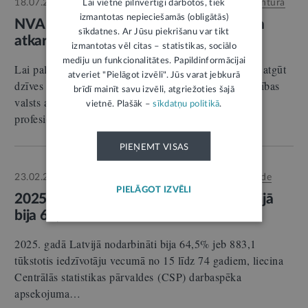
18.07.2025.
Lai vietne pilnvērtīgi darbotos, tiek
Autors:
Nodarbinātības valsts aģentūra
RELĪZE
izmantotas nepieciešamās (obligātās)
NVA piedāvā atbalstu personām, kurām
sīkdatnes. Ar Jūsu piekrišanu var tikt
atkarības traucē iekļauties darba tirgū
izmantotas vēl citas – statistikas, sociālo
mediju un funkcionalitātes. Papildinformācijai
Lai palīdzētu bezdarbniekiem ar atkarību problēmām atgūt
atveriet "Pielāgot izvēli". Jūs varat jebkurā
dzīves kvalitāti un atgriezties darba tirgū, Nodarbinātības
brīdī mainīt savu izvēli, atgriežoties šajā
valsts aģentūra (NVA) piedāvā iespēju saņemt
vietnē. Plašāk –
sīkdatņu politikā
.
profesionālu…
PIEŅEMT VISAS
23.02.2026.
Autors:
Centrālā statistikas pārvalde
RELĪZE
PIELĀGOT IZVĒLI
2025. gadā nodarbinātības līmenis Latvijā
bija 64,5%
2025. gadā Latvijā nodarbināti bija 64,5% jeb 883,1
tūkstotis iedzīvotāju vecumā no 15 līdz 74 gadiem, liecina
Centrālās statistikas pārvaldes (CSP) darbaspēka
apsekojuma…