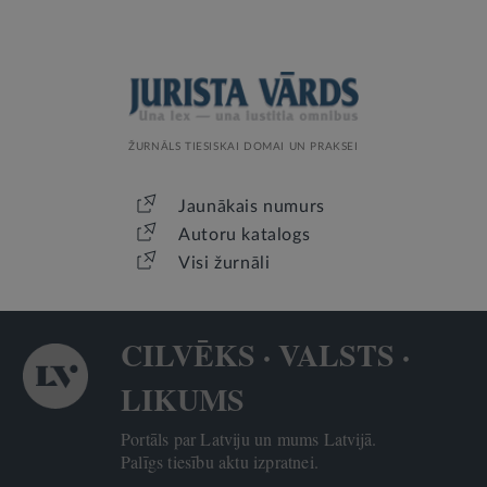
ŽURNĀLS TIESISKAI DOMAI UN PRAKSEI
Jaunākais numurs
Autoru katalogs
Visi žurnāli
CILVĒKS · VALSTS ·
LIKUMS
Portāls par Latviju un mums Latvijā.
Palīgs tiesību aktu izpratnei.