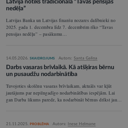
Latvijā notiks tradicionālā “Tavas pensijas
nedēļa”
Latvijas Banka un Latvijas finanšu nozares dalībnieki no
2025. gada 1. decembra līdz 7. decembrim rīko “Tavas
pensijas nedēļu” – pasākumu…
14.05.2026.
Autors:
Santa Galiņa
SKAIDROJUMS
Darbs vasaras brīvlaikā. Kā atšķiras bērnu
un pusaudžu nodarbinātība
Tuvojoties skolēnu vasaras brīvlaikam, aktuāls var kļūt
jautājums par nepilngadīgo nodarbinātības iespējām. Lai
gan Darba likums paredz, ka nodarbināt bērnus drīkst jau…
21.11.2025.
Autors:
Inese Helmane
PROBLĒMA