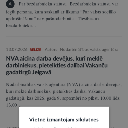
Par bezdarbnieka statusu Bezdarbnieka statusu var
A
iegūt persona, kura saskaņā ar likumu “Par valsts sociālo
apdrošināšanu” nav pašnodarbināta. Tiesības uz
bezdarbnieka…
13.07.2026.
Autors:
Nodarbinātības valsts aģentūra
RELĪZE
NVA aicina darba devējus, kuri meklē
darbiniekus, pieteikties dalībai Vakanču
gadatirgū Jelgavā
Nodarbinātības valsts aģentūra (NVA) aicina darba devējus,
kuri meklē darbiniekus, pieteikties dalībai Vakanču
gadatirgū, kas 2026. gada 9. septembrī no plkst. 10.00 līdz
13.00…
Vietnē izmantojam sīkdatnes