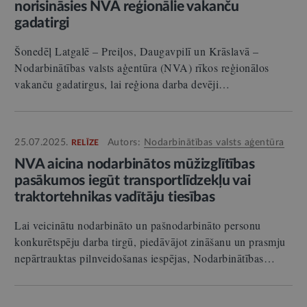
norisināsies NVA reģionālie vakanču
gadatirgi
Šonedēļ Latgalē – Preiļos, Daugavpilī un Krāslavā –
Nodarbinātības valsts aģentūra (NVA) rīkos reģionālos
vakanču gadatirgus, lai reģiona darba devēji…
25.07.2025.
Autors:
Nodarbinātības valsts aģentūra
RELĪZE
NVA aicina nodarbinātos mūžizglītības
pasākumos iegūt transportlīdzekļu vai
traktortehnikas vadītāju tiesības
Lai veicinātu nodarbināto un pašnodarbināto personu
konkurētspēju darba tirgū, piedāvājot zināšanu un prasmju
nepārtrauktas pilnveidošanas iespējas, Nodarbinātības…