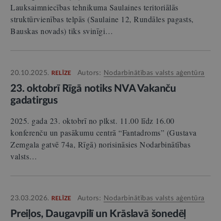
Lauksaimniecības tehnikuma Saulaines teritoriālās
struktūrvienības telpās (Saulaine 12, Rundāles pagasts,
Bauskas novads) tiks svinīgi…
20.10.2025.
Autors:
Nodarbinātības valsts aģentūra
RELĪZE
23. oktobrī Rīgā notiks NVA Vakanču
gadatirgus
2025. gada 23. oktobrī no plkst. 11.00 līdz 16.00
konferenču un pasākumu centrā “Fantadroms” (Gustava
Zemgala gatvē 74a, Rīgā) norisināsies Nodarbinātības
valsts…
23.03.2026.
Autors:
Nodarbinātības valsts aģentūra
RELĪZE
Preiļos, Daugavpilī un Krāslavā šonedēļ