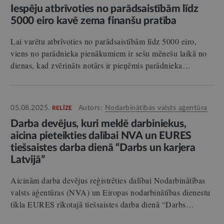
Iespēju atbrīvoties no parādsaistībām līdz
5000 eiro kavē zema finanšu pratība
Lai varētu atbrīvoties no parādsaistībām līdz 5000 eiro,
viens no parādnieka pienākumiem ir sešu mēnešu laikā no
dienas, kad zvērināts notārs ir pieņēmis parādnieka…
05.08.2025.
Autors:
Nodarbinātības valsts aģentūra
RELĪZE
Darba devējus, kuri meklē darbiniekus,
aicina pieteikties dalībai NVA un EURES
tiešsaistes darba dienā “Darbs un karjera
Latvijā”
Aicinām darba devējus reģistrēties dalībai Nodarbinātības
valsts aģentūras (NVA) un Eiropas nodarbinātības dienestu
tīkla EURES rīkotajā tiešsaistes darba dienā “Darbs…