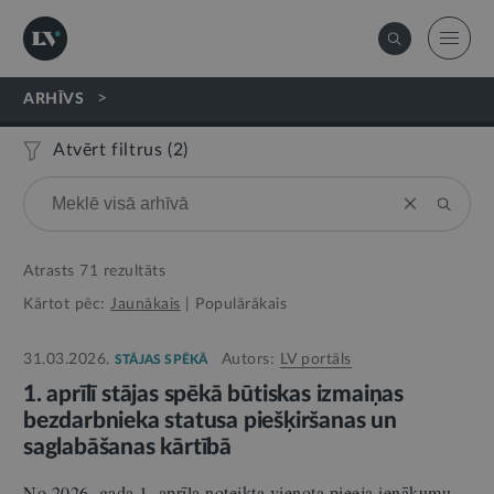
>
ARHĪVS
Atvērt filtrus (
2
)
Atrasts
71
rezultāts
Kārtot pēc:
Jaunākais
|
Populārākais
31.03.2026.
Autors:
LV portāls
STĀJAS SPĒKĀ
1. aprīlī stājas spēkā būtiskas izmaiņas
bezdarbnieka statusa piešķiršanas un
saglabāšanas kārtībā
No 2026. gada 1. aprīļa noteikta vienota pieeja ienākumu