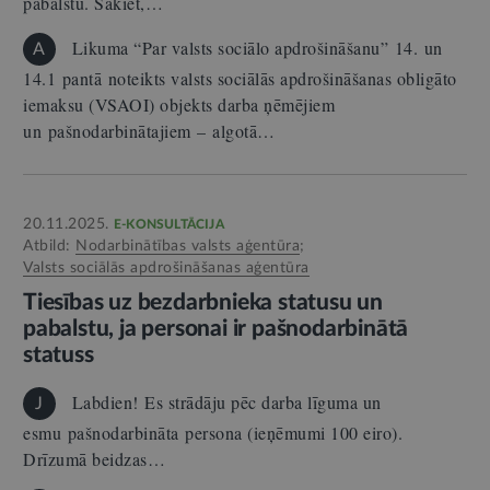
pabalstu. Sakiet,…
Likuma “Par valsts sociālo apdrošināšanu” 14. un
A
14.1 pantā noteikts valsts sociālās apdrošināšanas obligāto
iemaksu (VSAOI) objekts darba ņēmējiem
un pašnodarbinātajiem – algotā…
20.11.2025.
E-KONSULTĀCIJA
Atbild:
Nodarbinātības valsts aģentūra
;
Valsts sociālās apdrošināšanas aģentūra
Tiesības uz bezdarbnieka statusu un
pabalstu, ja personai ir pašnodarbinātā
statuss
Labdien! Es strādāju pēc darba līguma un
J
esmu pašnodarbināta persona (ieņēmumi 100 eiro).
Drīzumā beidzas…