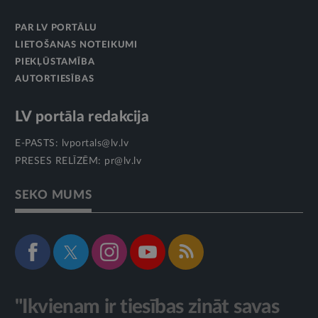
PAR LV PORTĀLU
LIETOŠANAS NOTEIKUMI
PIEKĻŪSTAMĪBA
AUTORTIESĪBAS
LV portāla redakcija
E-PASTS:
lvportals@lv.lv
PRESES RELĪZĒM:
pr@lv.lv
SEKO MUMS
"Ikvienam ir tiesības zināt savas