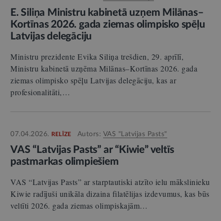
E. Siliņa Ministru kabinetā uzņem Milānas–
Kortīnas 2026. gada ziemas olimpisko spēļu
Latvijas delegāciju
Ministru prezidente Evika Siliņa trešdien, 29. aprīlī,
Ministru kabinetā uzņēma Milānas–Kortīnas 2026. gada
ziemas olimpisko spēļu Latvijas delegāciju, kas ar
profesionalitāti,…
07.04.2026.
Autors:
VAS "Latvijas Pasts"
RELĪZE
VAS “Latvijas Pasts” ar “Kiwie” veltīs
pastmarkas olimpiešiem
VAS “Latvijas Pasts” ar starptautiski atzīto ielu mākslinieku
Kiwie radījuši unikāla dizaina filatēlijas izdevumus, kas būs
veltīti 2026. gada ziemas olimpiskajām…