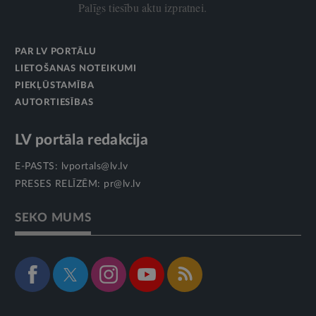
Palīgs tiesību aktu izpratnei.
PAR LV PORTĀLU
LIETOŠANAS NOTEIKUMI
PIEKĻŪSTAMĪBA
AUTORTIESĪBAS
LV portāla redakcija
E-PASTS:
lvportals@lv.lv
PRESES RELĪZĒM:
pr@lv.lv
SEKO MUMS