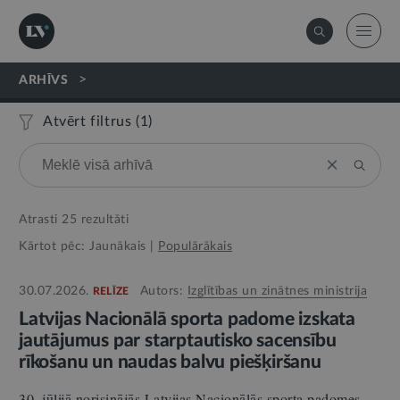
>
ARHĪVS
Atvērt filtrus (
1
)
Atrasti
25
rezultāti
Kārtot pēc:
Jaunākais
|
Populārākais
30.07.2026.
Autors:
Izglītības un zinātnes ministrija
RELĪZE
Latvijas Nacionālā sporta padome izskata
jautājumus par starptautisko sacensību
rīkošanu un naudas balvu piešķiršanu
30. jūlijā norisinājās Latvijas Nacionālās sporta padomes