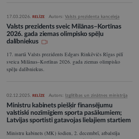
17.03.2026.
Autors:
Valsts prezidenta kanceleja
RELĪZE
Valsts prezidents sveic Milānas–Kortīnas
2026. gada ziemas olimpisko spēļu
dalībniekus
17. martā Valsts prezidents Edgars Rinkēvičs Rīgas pilī
sveica Milānas–Kortīnas 2026. gada ziemas olimpisko
spēļu dalībniekus.
02.12.2025.
Autors:
Izglītības un zinātnes ministrija
RELĪZE
Ministru kabinets piešķir finansējumu
valstiski nozīmīgiem sporta pasākumiem;
Latvijas sportisti gatavojas lielajiem startiem
Ministru kabinets (MK) šodien, 2. decembrī, atbalstīja