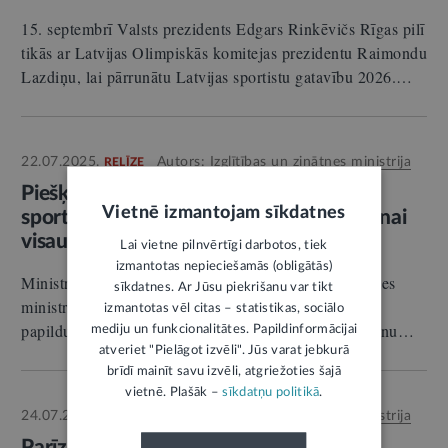
15. septembrī Valsts prezidents Edgars Rinkēvičs Rīgas pilī
tikās ar Latvijas Olimpiskās komitejas prezidentu Raimondu
Lazdiņu, lai pārrunātu Latvijas sportistu gatavību 2026.…
22.07.2025.
Autors:
Izglītības un zinātnes ministrija
RELĪZE
Piešķirts nozīmīgs finansējums Latvijas
Vietnē izmantojam sīkdatnes
sportistiem un parasportistiem startēšanai
visaugstākā līmeņa turnīros
Lai vietne pilnvērtīgi darbotos, tiek
izmantotas nepieciešamās (obligātās)
Ministru kabinets (MK) atbalstījis Izglītības un zinātnes
sīkdatnes. Ar Jūsu piekrišanu var tikt
ministrijas (IZM) sagatavotos rīkojuma projektus par
izmantotas vēl citas – statistikas, sociālo
papildu finansējuma 1 656 228 eiro apmērā piešķiršanu…
mediju un funkcionalitātes. Papildinformācijai
atveriet "Pielāgot izvēli". Jūs varat jebkurā
brīdī mainīt savu izvēli, atgriežoties šajā
vietnē. Plašāk –
sīkdatņu politikā
.
24.07.2024.
Autors:
Izglītības un zinātnes ministrija
RELĪZE
Parīzes paraolimpisko spēļu Latvijas