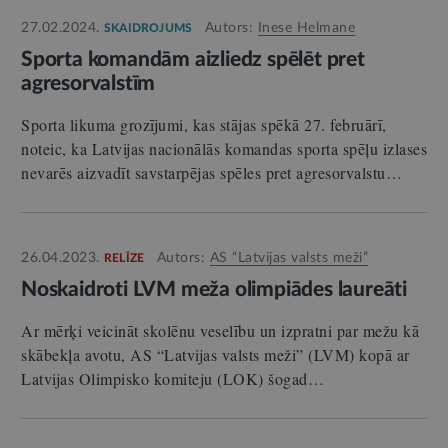
27.02.2024.
Autors:
Inese Helmane
SKAIDROJUMS
Sporta komandām aizliedz spēlēt pret
agresorvalstīm
Sporta likuma grozījumi, kas stājas spēkā 27. februārī,
noteic, ka Latvijas nacionālās komandas sporta spēļu izlases
nevarēs aizvadīt savstarpējas spēles pret agresorvalstu…
26.04.2023.
Autors:
AS “Latvijas valsts meži”
RELĪZE
Noskaidroti LVM meža olimpiādes laureāti
Ar mērķi veicināt skolēnu veselību un izpratni par mežu kā
skābekļa avotu, AS “Latvijas valsts meži” (LVM) kopā ar
Latvijas Olimpisko komiteju (LOK) šogad…