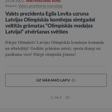
29.04.2022.
AMATPERSONAS RUNA
Autors:
Valsts prezidenta kanceleja
Valsts prezidenta Egila Levita uzruna
Latvijas Olimpiskās komitejas simtgadei
veltītās grāmatas “Olimpiskās medaļas
Latvijai” atvēršanas svētkos
Dārgie Olimpieši! Latvijas Olimpiskās komitejas komanda
un atbalstītāji! Godātie grāmatas autori, sporta draugi un
pasākuma viesi! Dārgā olimpiskā ģimene!
UZ NĀKAMO LAPU
1. no 2