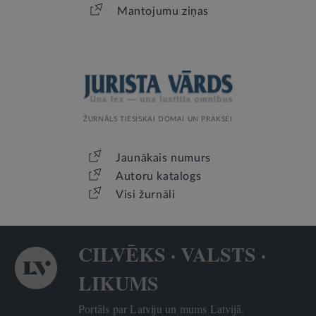
Mantojumu ziņas
ŽURNĀLS TIESISKAI DOMAI UN PRAKSEI
Jaunākais numurs
Autoru katalogs
Visi žurnāli
CILVĒKS · VALSTS ·
LIKUMS
Portāls par Latviju un mums Latvijā.