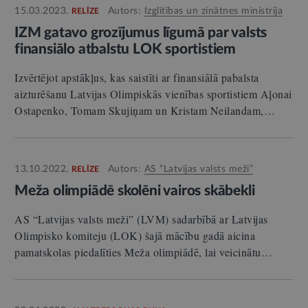
15.03.2023.
Autors:
Izglītības un zinātnes ministrija
RELĪZE
IZM gatavo grozījumus līgumā par valsts
finansiālo atbalstu LOK sportistiem
Izvērtējot apstākļus, kas saistīti ar finansiālā pabalsta
aizturēšanu Latvijas Olimpiskās vienības sportistiem Aļonai
Ostapenko, Tomam Skujiņam un Kristam Neilandam,…
13.10.2022.
Autors:
AS “Latvijas valsts meži”
RELĪZE
Meža olimpiādē skolēni vairos skābekli
AS “Latvijas valsts meži” (LVM) sadarbībā ar Latvijas
Olimpisko komiteju (LOK) šajā mācību gadā aicina
pamatskolas piedalīties Meža olimpiādē, lai veicinātu…