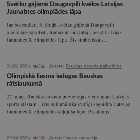
Svētku gājienā Daugavpilī kvēlos Latvijas
Jaunatnes olimpiādes lāpa
Jau šosestdien, 6. jūnijā, svētku gājienā Daugavpilī
piedalīsies sportisti, treneri un līdzjutēji, nesot Latvijas
Jaunatnes X olimpiādes lāpu. Šis simboliskais…
01.06.2026.
Autors:
Bauskas novada pašvaldība
RELĪZE
Olimpiskā liesma iedegas Bauskas
rātslaukumā
27. maijā Bauskas novads pievienojās vienotajam Latvijas
sporta stāstam – rātslaukumā tika svinīgi sagaidīta Latvijas
Jaunatnes X olimpiādes ceļojošā lāpa. Pasākums…
29.04.2026.
Autors:
Valsts kanceleja
RELĪZE