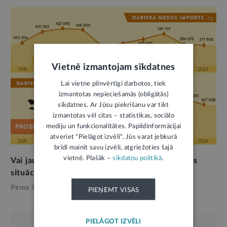
Vietnē izmantojam sīkdatnes
Lai vietne pilnvērtīgi darbotos, tiek
izmantotas nepieciešamās (obligātās)
sīkdatnes. Ar Jūsu piekrišanu var tikt
izmantotas vēl citas – statistikas, sociālo
mediju un funkcionalitātes. Papildinformācijai
PROBLĒMA
atveriet "Pielāgot izvēli". Jūs varat jebkurā
brīdī mainīt savu izvēli, atgriežoties šajā
vietnē. Plašāk –
sīkdatņu politikā
.
Vai jaunās marķēšanas prasības medum uzlabos
situāciju biškopībā?
Pirms 9 mēnešiem,
Vide
PIEŅEMT VISAS
PIELĀGOT IZVĒLI