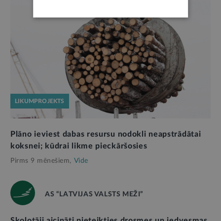
LIKUMPROJEKTS
Plāno ieviest dabas resursu nodokli neapstrādātai
koksnei; kūdrai likme pieckāršosies
Pirms 9 mēnešiem,
Vide
AS “LATVIJAS VALSTS MEŽI”
Skolotāji aicināti pieteikties drosmes un iedvesmas