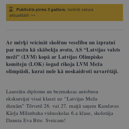
Publicēts pirms 3 gadiem.
Izvērtē satura
aktualitāti! >>
Ar mērķi veicināt skolēnu veselību un izpratni
par mežu kā skābekļa avotu, AS “Latvijas valsts
meži” (LVM) kopā ar Latvijas Olimpisko
komiteju (LOK) šogad rīkoja LVM Meža
olimpiādi, kurai nule kā noskaidroti uzvarētāji.
Laureātu diplomu un bezmaksas autobusu
ekskursijai visai klasei uz “Latvijas Meža
dienām” Tērvetē 26. vai 27. maijā saņem Kandavas
Kārļa Mīlenbaha vidusskolas 6.a klase, skolotāja
Danuta Eva Bite. Sveicam!