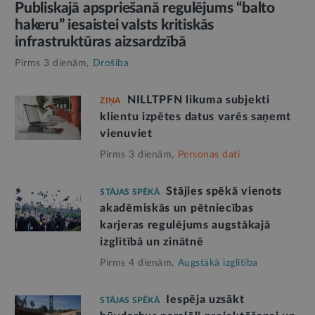
Publiskajā apspriešanā regulējums “balto
hakeru” iesaistei valsts kritiskās
infrastruktūras aizsardzībā
Pirms 3 dienām,
Drošība
NILLTPFN likuma subjekti
ZIŅA
klientu izpētes datus varēs saņemt
vienuviet
Pirms 3 dienām,
Personas dati
Stājies spēkā vienots
STĀJAS SPĒKĀ
akadēmiskās un pētniecības
karjeras regulējums augstākajā
izglītībā un zinātnē
Pirms 4 dienām,
Augstākā izglītība
Iespēja uzsākt
STĀJAS SPĒKĀ