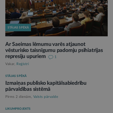
STĀJAS SPĒKĀ
Ar Saeimas lēmumu varēs atjaunot
vēsturisko taisnīgumu padomju psihiatrijas
represiju upuriem
1
Vakar,
Reģistri
STĀJAS SPĒKĀ
Izmaiņas publisko kapitālsabiedrību
pārvaldības sistēmā
Pirms 2 dienām,
Valsts pārvalde
LIKUMPROJEKTS