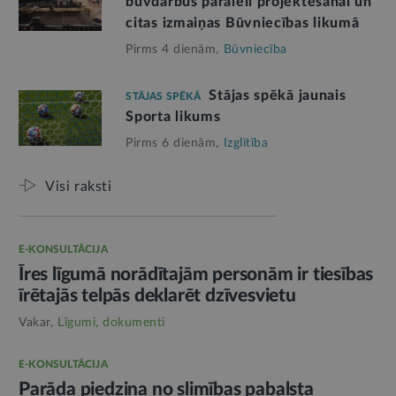
būvdarbus paralēli projektēšanai un
citas izmaiņas Būvniecības likumā
Pirms 4 dienām,
Būvniecība
Stājas spēkā jaunais
STĀJAS SPĒKĀ
Sporta likums
Pirms 6 dienām,
Izglītība
Visi raksti
E-KONSULTĀCIJA
Īres līgumā norādītajām personām ir tiesības
īrētajās telpās deklarēt dzīvesvietu
Vakar,
Līgumi, dokumenti
E-KONSULTĀCIJA
Parāda piedziņa no slimības pabalsta