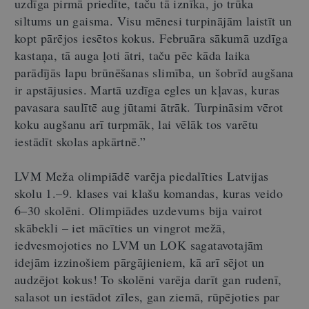
uzdīga pirmā priedīte, taču tā iznīka, jo trūka
siltums un gaisma. Visu mēnesi turpinājām laistīt un
kopt pārējos iesētos kokus. Februāra sākumā uzdīga
kastaņa, tā auga ļoti ātri, taču pēc kāda laika
parādījās lapu brūnēšanas slimība, un šobrīd augšana
ir apstājusies. Martā uzdīga egles un kļavas, kuras
pavasara saulītē aug jūtami ātrāk. Turpināsim vērot
koku augšanu arī turpmāk, lai vēlāk tos varētu
iestādīt skolas apkārtnē.”
LVM Meža olimpiādē varēja piedalīties Latvijas
skolu 1.–9. klases vai klašu komandas, kuras veido
6–30 skolēni. Olimpiādes uzdevums bija vairot
skābekli – iet mācīties un vingrot mežā,
iedvesmojoties no LVM un LOK sagatavotajām
idejām izzinošiem pārgājieniem, kā arī sējot un
audzējot kokus! To skolēni varēja darīt gan rudenī,
salasot un iestādot zīles, gan ziemā, rūpējoties par