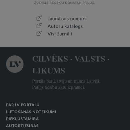
ŽURNĀLS TIESISKAI DOMAI UN PRAKSEI
Jaunākais numurs
Autoru katalogs
Visi žurnāli
CILVĒKS · VALSTS ·
LIKUMS
Portāls par Latviju un mums Latvijā.
Palīgs tiesību aktu izpratnei.
PAR LV PORTĀLU
LIETOŠANAS NOTEIKUMI
PIEKĻŪSTAMĪBA
AUTORTIESĪBAS