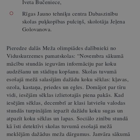
Iveta Bučeniece,
Rīgas Jauno tehniķu centra Dabaszinību
skolas puķkopības pulciņš, skolotāja Jeļena
Golovanova.
Pieredze dalās Meža olimpiādes dalībnieki no
Viduskurzemes pamatskolas: “Novembra sākumā
mācību stundās ieguvām informāciju par koku
audzēšanu un stādiņu kopšanu. Skolas tuvumā
esošajā mežā salasījām dažādu koku sēklas: kļavas,
ozola, kastaņa, priedes un egles. Domājot par tīru
vidi, iesējām sēklas izlietotajās piena pakās. Kad
iesējām sēklas, decembrī ar klasi latviešu valodas
stundās turpinājām iepazīt dažādu koku sugas un
atpazīt koku sēklas un lapas. Sociālo zinību stundā
kā īsti detektīvi skolas tuvumā esošajā mežā
meklējām dažādus meža dārgumus. Janvāra sākumā