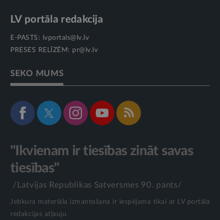
LV portāla redakcija
E-PASTS:
lvportals@lv.lv
PRESES RELĪZĒM:
pr@lv.lv
SEKO MUMS
"Ikvienam ir tiesības zināt savas
tiesības"
/Latvijas Republikas Satversmes 90. pants/
Jebkura materiāla izmantošana ir iespējama tikai ar LV portāla
redakcijas atļauju.