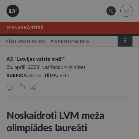
DIENASKĀRTĪBĀ
Visas preses relīzes
Amatpersonas runa
Atklātā vēstule
Relīze
AS “Latvijas valsts meži”
26. aprīlī, 2023
Lasīšanai: 4 minūtes
RUBRIKA:
Relīze
TĒMA:
Vide
Noskaidroti LVM meža
olimpiādes laureāti