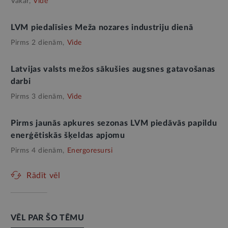
Vakar,
Vide
LVM piedalīsies Meža nozares industriju dienā
Pirms 2 dienām,
Vide
Latvijas valsts mežos sākušies augsnes gatavošanas
darbi
Pirms 3 dienām,
Vide
Pirms jaunās apkures sezonas LVM piedāvās papildu
enerģētiskās šķeldas apjomu
Pirms 4 dienām,
Energoresursi
Rādīt vēl
VĒL PAR ŠO TĒMU