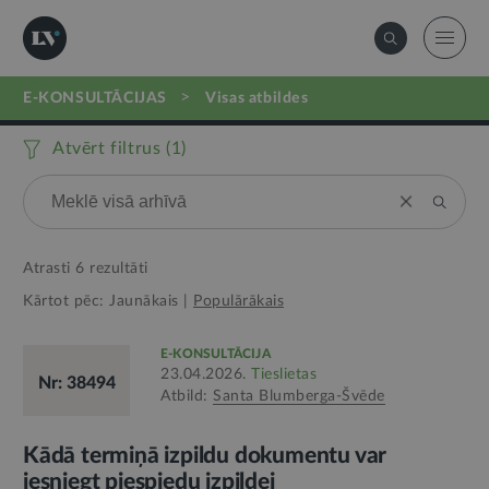
>
E-KONSULTĀCIJAS
visas atbildes
Atvērt filtrus (
1
)
Atrasti
6
rezultāti
Kārtot pēc:
Jaunākais
|
Populārākais
E-KONSULTĀCIJA
23.04.2026.
Tieslietas
Nr: 38494
Atbild:
Santa Blumberga-Švēde
Kādā termiņā izpildu dokumentu var
iesniegt piespiedu izpildei