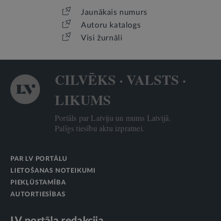
Jaunākais numurs
Autoru katalogs
Visi žurnāli
CILVĒKS · VALSTS ·
LIKUMS
Portāls par Latviju un mums Latvijā.
Palīgs tiesību aktu izpratnei.
PAR LV PORTĀLU
LIETOŠANAS NOTEIKUMI
PIEKĻŪSTAMĪBA
AUTORTIESĪBAS
LV portāla redakcija