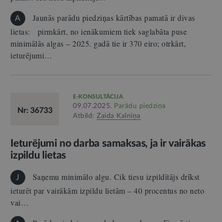
Jaunās parādu piedziņas kārtības pamatā ir divas
A
lietas: pirmkārt, no ienākumiem tiek saglabāta puse
minimālās algas – 2025. gadā tie ir 370 eiro; otrkārt,
ieturējumi…
E-KONSULTĀCIJA
09.07.2025.
Parādu piedziņa
Nr: 36733
Atbild:
Zaida Kalniņa
Ieturējumi no darba samaksas, ja ir vairākas
izpildu lietas
Saņemu minimālo algu. Cik tiesu izpildītājs drīkst
J
ieturēt par vairākām izpildu lietām – 40 procentus no neto
vai…