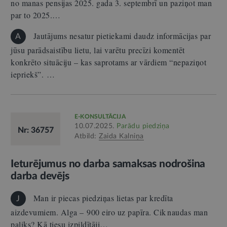
no manas pensijas 2025. gada 3. septembrī un paziņot man
par to 2025.…
Jautājums nesatur pietiekami daudz informācijas par
A
jūsu parādsaistību lietu, lai varētu precīzi komentēt
konkrēto situāciju – kas saprotams ar vārdiem “nepaziņot
iepriekš”. …
E-KONSULTĀCIJA
10.07.2025.
Parādu piedziņa
Nr: 36757
Atbild:
Zaida Kalniņa
Ieturējumus no darba samaksas nodrošina
darba devējs
Man ir piecas piedziņas lietas par kredīta
J
aizdevumiem. Alga – 900 eiro uz papīra. Cik naudas man
paliks? Kā tiesu izpildītāji…