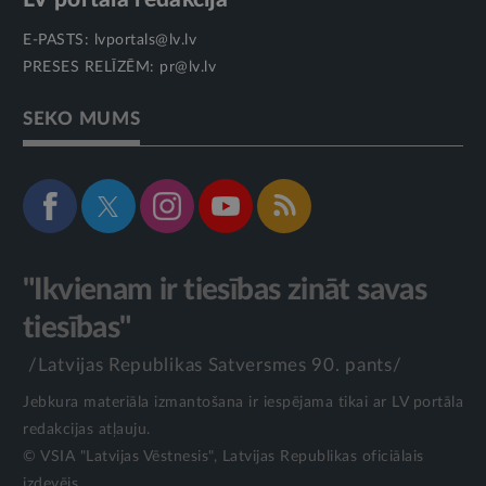
E-PASTS:
lvportals@lv.lv
PRESES RELĪZĒM:
pr@lv.lv
SEKO MUMS
"Ikvienam ir tiesības zināt savas
tiesības"
/Latvijas Republikas Satversmes 90. pants/
Jebkura materiāla izmantošana ir iespējama tikai ar LV portāla
redakcijas atļauju.
© VSIA "Latvijas Vēstnesis", Latvijas Republikas oficiālais
izdevējs.