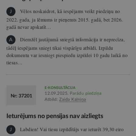
Vēlos noskaidrot, kā iespējams veikt piedziņu no
J
2022. gada, ja lēmums ir pieņemts 2015. gadā, bet 2026.
gadā nevar apskatīt…
Diemžēl jautājumā sniegtā informācija ir neprecīza,
A
tādēļ iespējams sniegt tikai vispārīgu atbildi. Izpildu
dokumentu var iesniegt piespiedu izpildei 10 gadu laikā no
tiesas…
E-KONSULTĀCIJA
12.09.2025.
Parādu piedziņa
Nr: 37201
Atbild:
Zaida Kalniņa
Ieturējums no pensijas nav aizliegts
Labdien! Vai tiesu izpildītājs var ieturēt 39,30 eiro
J