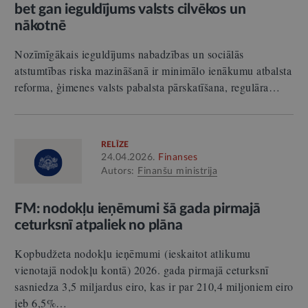
bet gan ieguldījums valsts cilvēkos un
nākotnē
Nozīmīgākais ieguldījums nabadzības un sociālās
atstumtības riska mazināšanā ir minimālo ienākumu atbalsta
reforma, ģimenes valsts pabalsta pārskatīšana, regulāra…
RELĪZE
24.04.2026.
Finanses
Autors:
Finanšu ministrija
FM: nodokļu ieņēmumi šā gada pirmajā
ceturksnī atpaliek no plāna
Kopbudžeta nodokļu ieņēmumi (ieskaitot atlikumu
vienotajā nodokļu kontā) 2026. gada pirmajā ceturksnī
sasniedza 3,5 miljardus eiro, kas ir par 210,4 miljoniem eiro
jeb 6,5%…