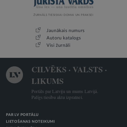
ŽURNĀLS TIESISKAI DOMAI UN PRAKSEI
Jaunākais numurs
Autoru katalogs
Visi žurnāli
CILVĒKS · VALSTS ·
LIKUMS
Portāls par Latviju un mums Latvijā.
Palīgs tiesību aktu izpratnei.
PAR LV PORTĀLU
LIETOŠANAS NOTEIKUMI