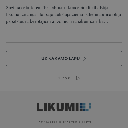
Saeima ceturtdien, 19. februārī, konceptuāli atbalstīja
likuma izmaiņas, lai šajā aukstajā ziemā palielinātu mājokļa
pabalstus iedzīvotājiem ar zemiem ienākumiem, kā…
UZ NĀKAMO LAPU
1. no 8
LATVIJAS REPUBLIKAS TIESĪBU AKTI