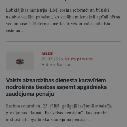
Labklājības ministrija (LM) rosina reformēt un būtiski
uzlabot vecāku pabalstu, ko vecākiem izmaksā agrīnā bērna
vecumposmā. Reformas mērķis ir veidot valsts atbalsta
sistēmu…
RELĪZE
23.07.2026.
Valsts pārvalde
Autors:
Saeima
Valsts aizsardzības dienesta karavīriem
nodrošinās tiesības saņemt apgādnieka
zaudējuma pensiju
Saeima ceturtdien, 23. jūlijā, galīgajā lasījumā atbalstīja
grozījumus likumā “Par valsts pensijām”, kas paredz
nodrošināt apgādnieka zaudējuma pensijas…