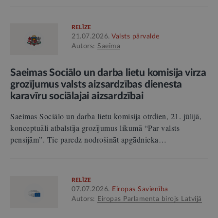
RELĪZE
21.07.2026.
Valsts pārvalde
Autors:
Saeima
Saeimas Sociālo un darba lietu komisija virza
grozījumus valsts aizsardzības dienesta
karavīru sociālajai aizsardzībai
Saeimas Sociālo un darba lietu komisija otrdien, 21. jūlijā,
konceptuāli atbalstīja grozījumus likumā “Par valsts
pensijām”. Tie paredz nodrošināt apgādnieka…
RELĪZE
07.07.2026.
Eiropas Savienība
Autors:
Eiropas Parlamenta birojs Latvijā