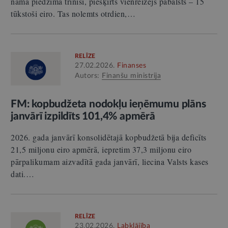
namā piedzima trīnīši, piešķirts vienreizējs pabalsts – 15
tūkstoši eiro. Tas nolemts otrdien,…
RELĪZE
27.02.2026.
Finanses
Autors:
Finanšu ministrija
FM: kopbudžeta nodokļu ieņēmumu plāns
janvārī izpildīts 101,4% apmērā
2026. gada janvārī konsolidētajā kopbudžetā bija deficīts
21,5 miljonu eiro apmērā, iepretim 37,3 miljonu eiro
pārpalikumam aizvadītā gada janvārī, liecina Valsts kases
dati.…
RELĪZE
23.02.2026.
Labklājība