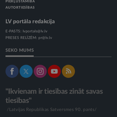
PIEKĻŪSTAMĪBA
AUTORTIESĪBAS
LV portāla redakcija
E-PASTS:
lvportals@lv.lv
PRESES RELĪZĒM:
pr@lv.lv
SEKO MUMS
"Ikvienam ir tiesības zināt savas
tiesības"
/Latvijas Republikas Satversmes 90. pants/