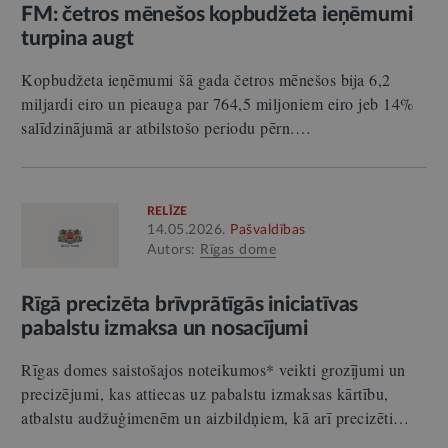
FM: četros mēnešos kopbudžeta ieņēmumi
turpina augt
Kopbudžeta ieņēmumi šā gada četros mēnešos bija 6,2
miljardi eiro un pieauga par 764,5 miljoniem eiro jeb 14%
salīdzinājumā ar atbilstošo periodu pērn.…
RELĪZE
14.05.2026.
Pašvaldības
Autors:
Rīgas dome
Rīgā precizēta brīvprātīgās iniciatīvas
pabalstu izmaksa un nosacījumi
Rīgas domes saistošajos noteikumos* veikti grozījumi un
precizējumi, kas attiecas uz pabalstu izmaksas kārtību,
atbalstu audžuģimenēm un aizbildņiem, kā arī precizēti…