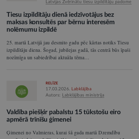
Latvijas Zvērinātu tiesu izpildītāju padome
Tiesu izpildītāju dienā iedzīvotājus bez
maksas konsultēs par bērnu interesēm
nolēmumu izpildē
25. martā Latvijā jau desmito gadu pēc kārtas notiks Tiesu
izpildītāju diena. Šogad, jubilejas gadā, tās centrā būs īpaši
nozīmīga un sabiedrībai aktuāla tēma…
RELĪZE
17.03.2026.
Labklājība
Autors:
Labklājības ministrija
Valdība piešķir pabalstu 15 tūkstošu eiro
apmērā trīnīšu ģimenei
Ģimenei no Valmieras, kurai šā gada martā Dzemdību