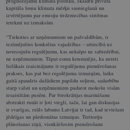
prognozējamu klimata politiku, skaidru privātā
kapitāla lomu klimata mērķu sasniegšanā un
izvērtējumu par emisiju tirdzniecības sistēmas
ietekmi uz izmaksām.
“Tiekoties ar uzņēmumiem un pašvaldībām, ir
iezīmējušies konkrētas vajadzības – attiecībā uz
novecojušu regulējumu, kas nekalpo ne sabiedrībai,
ne uzņēmumiem. Tāpat esmu konstatējis, ka nereti
lielākais izaicinājums ir regulējuma piemērošanas
prakses, kas pat bez regulējuma izmaiņām, laika
gaitā apaudzis dažādiem papildu soļiem, sadarbību
starp valsti un uzņēmumiem padarot mokošu visām
iesaistītām pusēm. Par birokrātijas mazināšanu
abstrakti runāt ir ļoti viegli, taču, lai gan diskusijas
ir svarīgas, reāls labums Latvijai ir tad, kad ieviešam
jēdzīgas un pārdomātas izmaiņas. Teritoriju
plānošanas ziņā, vienkāršosim piemērošanu