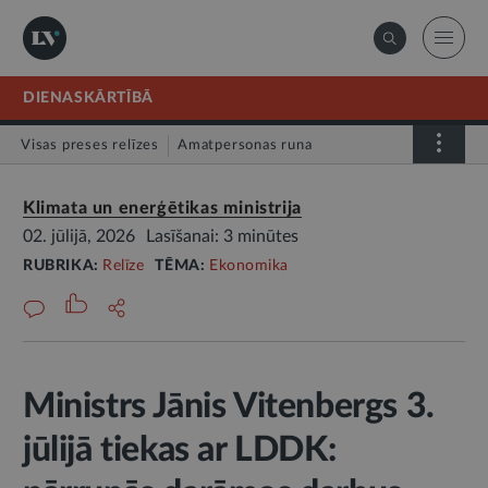
DIENASKĀRTĪBĀ
Visas preses relīzes
Amatpersonas runa
Atklātā vēstule
Relīze
Klimata un enerģētikas ministrija
02. jūlijā, 2026
Lasīšanai: 3 minūtes
RUBRIKA:
Relīze
TĒMA:
Ekonomika
Ministrs Jānis Vitenbergs 3.
jūlijā tiekas ar LDDK: