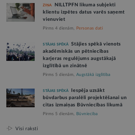
NILLTPFN likuma subjekti
ZIŅA
klientu izpētes datus varēs saņemt
vienuviet
Pirms 4 dienām,
Personas dati
Stājies spēkā vienots
STĀJAS SPĒKĀ
akadēmiskās un pētniecības
karjeras regulējums augstākajā
izglītībā un zinātnē
Pirms 5 dienām,
Augstākā izglītība
Iespēja uzsākt
STĀJAS SPĒKĀ
būvdarbus paralēli projektēšanai un
citas izmaiņas Būvniecības likumā
Pirms 5 dienām,
Būvniecība
Visi raksti