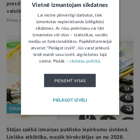
precēm zemas vērtības sūtījumos no trešajām
Vietnē izmantojam sīkdatnes
valstīm
12
Lai vietne pilnvērtīgi darbotos, tiek
Pirms mēneša,
Ekonomika
izmantotas nepieciešamās (obligātās)
sīkdatnes. Ar Jūsu piekrišanu var tikt
izmantotas vēl citas – statistikas, sociālo
mediju un funkcionalitātes. Papildinformācijai
atveriet "Pielāgot izvēli". Jūs varat jebkurā
brīdī mainīt savu izvēli, atgriežoties šajā
vietnē. Plašāk –
sīkdatņu politikā
.
PIEŅEMT VISAS
PIELĀGOT IZVĒLI
STĀJAS SPĒKĀ
Stājas spēkā izmaiņas publisko iepirkumu sistēmā.
Lielāka atklātība, mazāk birokrātijas un no 2028.