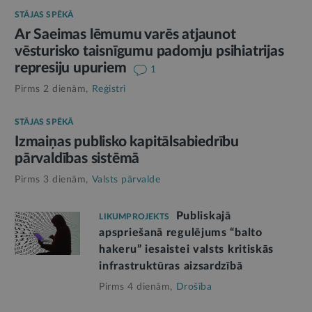
STĀJAS SPĒKĀ
Ar Saeimas lēmumu varēs atjaunot
vēsturisko taisnīgumu padomju psihiatrijas
represiju upuriem
1
Pirms 2 dienām,
Reģistri
STĀJAS SPĒKĀ
Izmaiņas publisko kapitālsabiedrību
pārvaldības sistēmā
Pirms 3 dienām,
Valsts pārvalde
Publiskajā
LIKUMPROJEKTS
apspriešanā regulējums “balto
hakeru” iesaistei valsts kritiskās
infrastruktūras aizsardzībā
Pirms 4 dienām,
Drošība