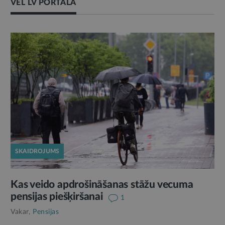
VĒL LV PORTĀLĀ
SKAIDROJUMS
Kas veido apdrošināšanas stāžu vecuma
pensijas piešķiršanai
1
Vakar,
Pensijas