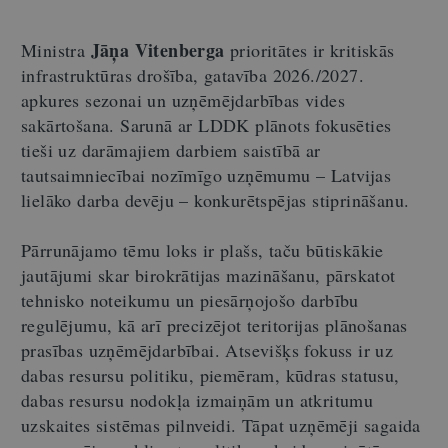
Jāņa Vitenberga
Ministra
prioritātes ir kritiskās
infrastruktūras drošība, gatavība 2026./2027.
apkures sezonai un uzņēmējdarbības vides
sakārtošana. Sarunā ar LDDK plānots fokusēties
tieši uz darāmajiem darbiem saistībā ar
tautsaimniecībai nozīmīgo uzņēmumu – Latvijas
lielāko darba devēju – konkurētspējas stiprināšanu.
Pārrunājamo tēmu loks ir plašs, taču būtiskākie
jautājumi skar birokrātijas mazināšanu, pārskatot
tehnisko noteikumu un piesārņojošo darbību
regulējumu, kā arī precizējot teritorijas plānošanas
prasības uzņēmējdarbībai. Atsevišķs fokuss ir uz
dabas resursu politiku, piemēram, kūdras statusu,
dabas resursu nodokļa izmaiņām un atkritumu
uzskaites sistēmas pilnveidi. Tāpat uzņēmēji sagaida