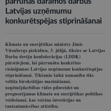
pārrunās darāmos darbus
Latvijas uzņēmumu
konkurētspējas stiprināšanai
Klimata un enerģētikas ministrs Jānis
Vitenbergs piektdien, 3. jūlijā, tiksies ar Latvijas
Darba devēju konfederācijas (LDDK)
pārstāvjiem, lai pārrunātu konkrētus
risinājumus Latvijas uzņēmumu konkurētspējas
stiprināšanai. Tikšanās laikā uzmanība tiks
veltīta birokrātijas mazināšanai,
uzņēmējdarbības vides pilnveidei un
prognozējamas klimata un enerģētikas politikas
veidošanai, kas veicina investīcijas un
tautsaimniecības attīstību.