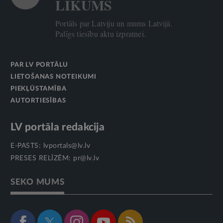
LIKUMS
Portāls par Latviju un mums Latvijā.
Palīgs tiesību aktu izpratnei.
PAR LV PORTĀLU
LIETOŠANAS NOTEIKUMI
PIEKĻŪSTAMĪBA
AUTORTIESĪBAS
LV portāla redakcija
E-PASTS:
lvportals@lv.lv
PRESES RELĪZĒM:
pr@lv.lv
SEKO MUMS