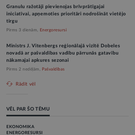
Granulu ražotāji pievienojas brīvprātīgajai
iniciatīvai, apņemoties prioritāri nodrošināt vietējo
tirgu
Pirms 3 dienām,
Energoresursi
Ministrs J. Vitenbergs reģionālajā vizītē Dobeles
novadā ar pašvaldības vadību pārrunās gatavību
nākamajai apkures sezonai
Pirms 2 nedēļām,
Pašvaldības
Rādīt vēl
VĒL PAR ŠO TĒMU
EKONOMIKA
ENERGORESURSI