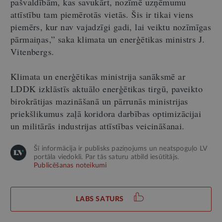
pašvaldībām, kas savukārt, nozīmē uzņēmumu
attīstību tam piemērotās vietās. Šis ir tikai viens
piemērs, kur nav vajadzīgi gadi, lai veiktu nozīmīgas
pārmaiņas,” saka klimata un enerģētikas ministrs J.
Vitenbergs.
Klimata un enerģētikas ministrija sanāksmē ar
LDDK izklāstīs aktuālo enerģētikas tirgū, paveikto
birokrātijas mazināšanā un pārrunās ministrijas
priekšlikumus zaļā koridora darbības optimizācijai
un militārās industrijas attīstības veicināšanai.
Šī informācija ir publisks paziņojums un neatspoguļo LV
portāla viedokli. Par tās saturu atbild iesūtītājs.
Publicēšanas noteikumi
LABS SATURS