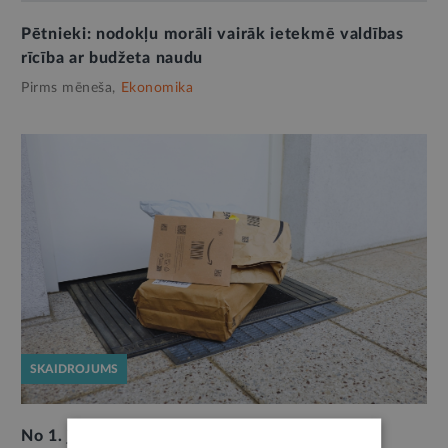
Pētnieki: nodokļu morāli vairāk ietekmē valdības
rīcība ar budžeta naudu
Pirms mēneša,
Ekonomika
SKAIDROJUMS
No 1. jūlija ievieš trīs eiro muitas nodokli par