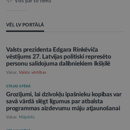
Viss par šo tēmu
VĒL LV PORTĀLĀ
AMATPERSONAS RUNA
Valsts prezidenta Edgara Rinkēviča
vēstījums 27. Latvijas politiski represēto
personu salidojuma dalībniekiem Ikšķilē
Vakar,
Valsts vērtības
STĀJAS SPĒKĀ
Grozījumi, lai dzīvokļu īpašnieku kopības var
savā vārdā slēgt līgumus par atbalsta
programmas aizdevumu māju atjaunošanai
Vakar,
Mājoklis