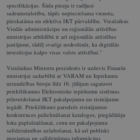
specifikācijas. Šāda pieeja ir radījusi
sadrumstalotību, tāpēc nepieciešama vienota,
pārskatāma un efektīva IKT pārvaldība. Vienlaikus
Viedās administrācijas un reģionālās attīstības
ministrijas atbildībā ir arī reģionālās attīstības
jautājumi, tādēļ svarīgi nodrošināt, ka digitālās
investīcijas kalpo visas valsts attīstībai.”
Vienlaikus Ministru prezidents ir uzdevis Finanšu
ministrijai sadarbībā ar VARAM un Iepirkumu
uzraudzības biroju līdz 16. jūlijam sagatavot
priekšlikumus Elektronisko iepirkumu sistēmas
pilnveidošanai IKT pakalpojumu un risinājumu
iegādē. Priekšlikumi paredzēs risinājumus
konkurences palielināšanai katalogos, piegādātāju
loka paplašināšanai, cenu un pakalpojumu
salīdzināmības uzlabošanai, kā arī publiski
pieejamas un salīdzināmas informācijas