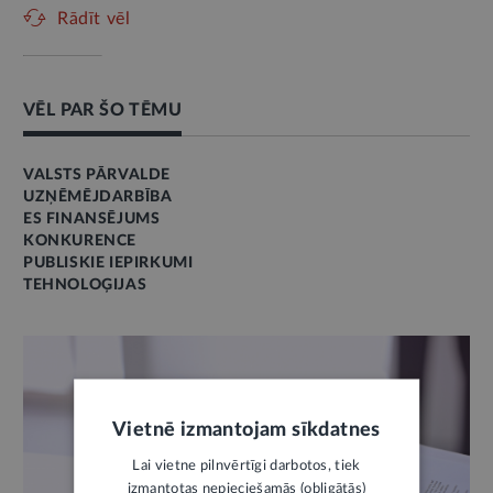
Rādīt vēl
VĒL PAR ŠO TĒMU
VALSTS PĀRVALDE
UZŅĒMĒJDARBĪBA
ES FINANSĒJUMS
KONKURENCE
PUBLISKIE IEPIRKUMI
TEHNOLOĢIJAS
Vietnē izmantojam sīkdatnes
Lai vietne pilnvērtīgi darbotos, tiek
izmantotas nepieciešamās (obligātās)