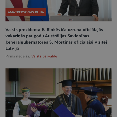
AMATPERSONAS RUNA
Valsts prezidenta E. Rinkēviča uzruna oficiālajās
vakariņās par godu Austrālijas Savienības
ģenerālgubernatores S. Mostinas oficiālajai vizītei
Latvijā
Pirms nedēļas,
Valsts pārvalde