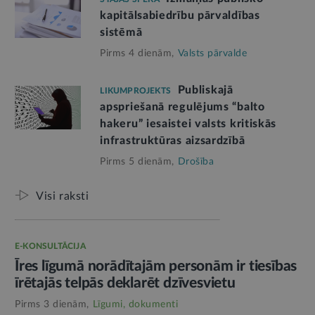
kapitālsabiedrību pārvaldības
sistēmā
Pirms 4 dienām,
Valsts pārvalde
Publiskajā
LIKUMPROJEKTS
apspriešanā regulējums “balto
hakeru” iesaistei valsts kritiskās
infrastruktūras aizsardzībā
Pirms 5 dienām,
Drošība
Visi raksti
E-KONSULTĀCIJA
Īres līgumā norādītajām personām ir tiesības
īrētajās telpās deklarēt dzīvesvietu
Pirms 3 dienām,
Līgumi, dokumenti