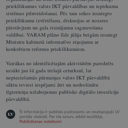
priekšlikumus valsts IKT pārvaldības un iepirkumu
sistēmas pilnveidošanai. Pēc tam sekos iesniegto
priekšlikumu izvērtēšana, diskusijas ar nozares
pārstāvjiem un gala risinājumu sagatavošana
valdībai. VARAM plāno līdz jūlija beigām iesniegt
Ministru kabinetā informatīvo ziņojumu ar
konkrētiem reformu priekšlikumiem.
Vairākas no identificētajām aktivitātēm paredzēts
uzsākt jau šā gada trešajā ceturksnī, lai
nepieciešamās pārmaiņas valsts IKT pārvaldībā
sāktu ieviest iespējami ātri un nodrošinātu
ilgtermiņa uzlabojumus publisko digitālo investīciju
pārvaldībā.
Šī informācija ir publisks paziņojums un neatspoguļo LV
portāla viedokli. Par tās saturu atbild iesūtītājs.
Publicēšanas noteikumi