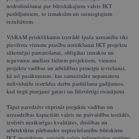
nodrošināšanai par būtiskākajiem valsts IKT
pasūtījumiem, to izmaksām un sasniegtajiem
rezultātiem.
VARAM priekšlikumu izstrādē īpaša uzmanība tiks
pievērsta vienotu prasību noteikšanai IKT projektu
sākotnējai pamatošanai, obligātai izmaksu un
ieguvumu analīzei lieliem projektiem, vienotu
projektu vadības un atbildības principu ieviešanai,
kā arī pasākumiem, kas samazinātu nepamatotu
individuālu izstrādes darbu pasūtīšanu gadījumos,
kad tirgū pieejami gatavi un līdzvērtīgi risinājumi.
Tāpat paredzēts stiprināt projektu vadības un
uzraudzības kapacitāti valsts un pašvaldību iestādēs,
izvērtēt neatkarīgas kvalitātes, drošības un
arhitektūras pārbaudes nepieciešamību būtiskiem
IKT projektiem, veicināt valsts informācijas sistēmu