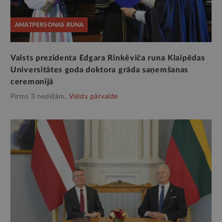
AMATPERSONAS RUNA
Valsts prezidenta Edgara Rinkēviča runa Klaipēdas
Universitātes goda doktora grāda saņemšanas
ceremonijā
Pirms 3 nedēļām,
Valsts pārvalde