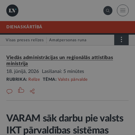
DIENASKĀRTĪBĀ
Visas preses relīzes
Amatpersonas runa
Atklātā vēstule
Relīze
Viedās administrācijas un reģionālās attīstības
ministrija
18. jūnijā, 2026
Lasīšanai: 5 minūtes
RUBRIKA:
Relīze
TĒMA:
Valsts pārvalde
VARAM sāk darbu pie valsts
IKT pārvaldības sistēmas