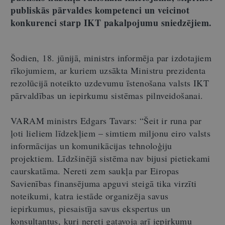
publiskās pārvaldes kompetenci un veicinot
konkurenci starp IKT pakalpojumu sniedzējiem.
Šodien, 18. jūnijā, ministrs informēja par izdotajiem
rīkojumiem, ar kuriem uzsākta Ministru prezidenta
rezolūcijā noteikto uzdevumu īstenošana valsts IKT
pārvaldības un iepirkumu sistēmas pilnveidošanai.
VARAM ministrs Edgars Tavars: “Šeit ir runa par
ļoti lieliem līdzekļiem – simtiem miljonu eiro valsts
informācijas un komunikācijas tehnoloģiju
projektiem. Līdzšinējā sistēma nav bijusi pietiekami
caurskatāma. Nereti zem saukļa par Eiropas
Savienības finansējuma apguvi steigā tika virzīti
noteikumi, katra iestāde organizēja savus
iepirkumus, piesaistīja savus ekspertus un
konsultantus, kuri nereti gatavoja arī iepirkumu