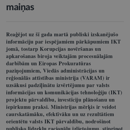
maiņas
Reaģējot uz šī gada martā publiski izskanējušo
informāciju par iespējamiem pārkāpumiem IKT
jomā, tostarp Korupcijas novēršanas un
apkarošanas biroja veiktajām procesuālajām
darbībām un Eiropas Prokuratūras
paziņojumiem, Viedās administrācijas un
reģionālās attīstības ministrija (VARAM) ir
uzsākusi padziļinātu izvērtējumu par valsts
informācijas un komunikācijas tehnoloģiju (IKT)
projektu pārvaldību, investīciju plānošanu un
iepirkumu praksi. Ministrijas mērķis ir veidot
caurskatāmāku, efektīvāku un uz rezultātiem
orientētu valsts IKT pārvaldību, nodrošinot
publisko līdzekļu racionālu izlietojumu, stiprinot