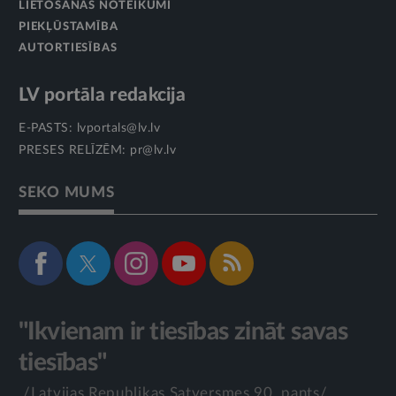
LIETOŠANAS NOTEIKUMI
PIEKĻŪSTAMĪBA
AUTORTIESĪBAS
LV portāla redakcija
E-PASTS:
lvportals@lv.lv
PRESES RELĪZĒM:
pr@lv.lv
SEKO MUMS
"Ikvienam ir tiesības zināt savas
tiesības"
/Latvijas Republikas Satversmes 90. pants/