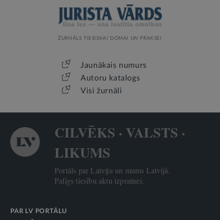
ŽURNĀLS TIESISKAI DOMAI UN PRAKSEI
Jaunākais numurs
Autoru katalogs
Visi žurnāli
CILVĒKS · VALSTS ·
LIKUMS
Portāls par Latviju un mums Latvijā.
Palīgs tiesību aktu izpratnei.
PAR LV PORTĀLU