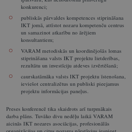
konkurenci;
publiskās pārvaldes kompetences stiprināšana
IKT jomā, attīstot nozaru kompetenču centrus
un samazinot atkarību no ārējiem
konsultantiem;
VARAM metodiskās un koordinējošās lomas
stiprināšana valsts IKT projektu lietderības,
rezultātu un investīciju atdeves izvērtēšanā;
caurskatāmāka valsts IKT projektu īstenošana,
ieviešot centralizētus un publiski pieejamus
projektu informācijas paneļus.
Preses konferencē tika skaidrots arī turpmākais
darba plāns. Tuvāko divu nedēļu laikā VARAM
aicinās IKT nozares asociācijas, profesionālās
organizācijas un citus nozares pārstāvjus iesniegt