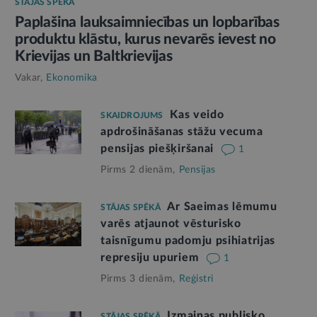
STĀJAS SPĒKĀ
Paplašina lauksaimniecības un lopbarības
produktu klāstu, kurus nevarēs ievest no
Krievijas un Baltkrievijas
Vakar,
Ekonomika
Kas veido
SKAIDROJUMS
apdrošināšanas stāžu vecuma
pensijas piešķiršanai
1
Pirms 2 dienām,
Pensijas
Ar Saeimas lēmumu
STĀJAS SPĒKĀ
varēs atjaunot vēsturisko
taisnīgumu padomju psihiatrijas
represiju upuriem
1
Pirms 3 dienām,
Reģistri
Izmaiņas publisko
STĀJAS SPĒKĀ