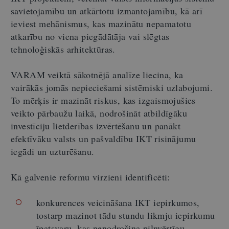
savietojamību un atkārtotu izmantojamību, kā arī
ieviest mehānismus, kas mazinātu nepamatotu
atkarību no viena piegādātāja vai slēgtas
tehnoloģiskās arhitektūras.
VARAM veiktā sākotnējā analīze liecina, ka
vairākās jomās nepieciešami sistēmiski uzlabojumi.
To mērķis ir mazināt riskus, kas izgaismojušies
veikto pārbaužu laikā, nodrošināt atbildīgāku
investīciju lietderības izvērtēšanu un panākt
efektīvāku valsts un pašvaldību IKT risinājumu
iegādi un uzturēšanu.
Kā galvenie reformu virzieni identificēti:
konkurences veicināšana IKT iepirkumos,
tostarp mazinot tādu stundu likmju iepirkumu
īpatsvaru, kas nenodrošina pilnvērtīgu