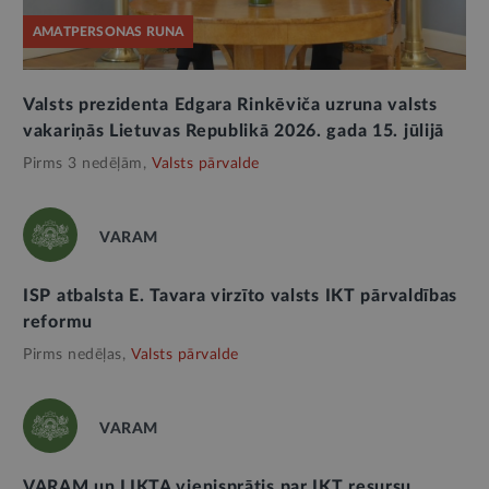
AMATPERSONAS RUNA
Valsts prezidenta Edgara Rinkēviča uzruna valsts
vakariņās Lietuvas Republikā 2026. gada 15. jūlijā
Pirms 3 nedēļām,
Valsts pārvalde
VARAM
ISP atbalsta E. Tavara virzīto valsts IKT pārvaldības
reformu
Pirms nedēļas,
Valsts pārvalde
VARAM
VARAM un LIKTA vienisprātis par IKT resursu