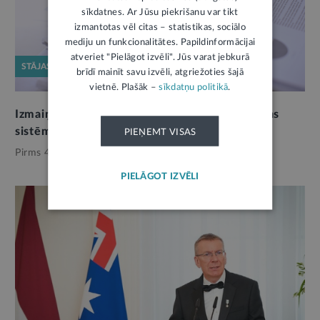
sīkdatnes. Ar Jūsu piekrišanu var tikt
izmantotas vēl citas – statistikas, sociālo
mediju un funkcionalitātes. Papildinformācijai
atveriet "Pielāgot izvēli". Jūs varat jebkurā
STĀJAS SPĒKĀ
brīdī mainīt savu izvēli, atgriežoties šajā
vietnē. Plašāk –
sīkdatņu politikā
.
Izmaiņas publisko kapitālsabiedrību pārvaldības
sistēmā
PIEŅEMT VISAS
Pirms 4 dienām,
Valsts pārvalde
PIELĀGOT IZVĒLI