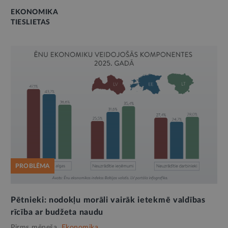
EKONOMIKA
TIESLIETAS
PROBLĒMA
Pētnieki: nodokļu morāli vairāk ietekmē valdības
rīcība ar budžeta naudu
Pirms mēneša,
Ekonomika