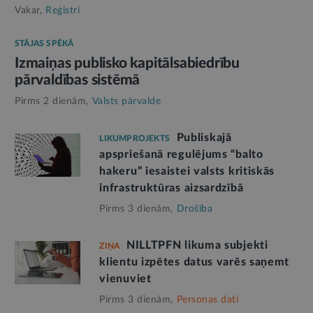
Vakar,
Reģistri
STĀJAS SPĒKĀ
Izmaiņas publisko kapitālsabiedrību
pārvaldības sistēmā
Pirms 2 dienām,
Valsts pārvalde
Publiskajā
LIKUMPROJEKTS
apspriešanā regulējums “balto
hakeru” iesaistei valsts kritiskās
infrastruktūras aizsardzībā
Pirms 3 dienām,
Drošība
NILLTPFN likuma subjekti
ZIŅA
klientu izpētes datus varēs saņemt
vienuviet
Pirms 3 dienām,
Personas dati