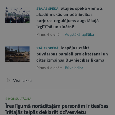
Stājies spēkā vienots
STĀJAS SPĒKĀ
akadēmiskās un pētniecības
karjeras regulējums augstākajā
izglītībā un zinātnē
Pirms 4 dienām,
Augstākā izglītība
Iespēja uzsākt
STĀJAS SPĒKĀ
būvdarbus paralēli projektēšanai un
citas izmaiņas Būvniecības likumā
Pirms 4 dienām,
Būvniecība
Visi raksti
E-KONSULTĀCIJA
Īres līgumā norādītajām personām ir tiesības
īrētajās telpās deklarēt dzīvesvietu