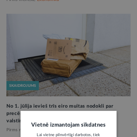
SKAIDROJUMS
No 1. jūlija ievieš trīs eiro muitas nodokli par
precēm zemas vērtības sūtījumos no trešajām
valstīm
12
Vietnē izmantojam sīkdatnes
Pirms mēneša,
Ekonomika
Lai vietne pilnvērtīgi darbotos, tiek