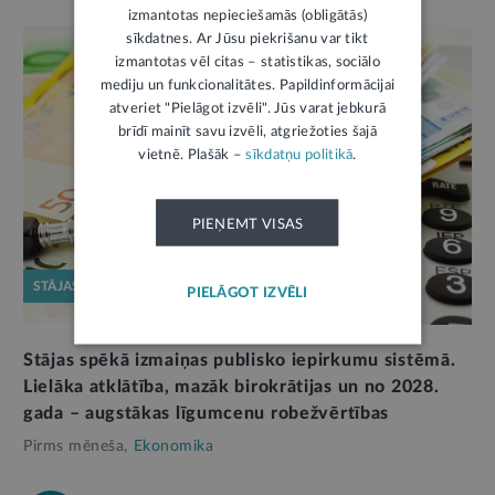
izmantotas nepieciešamās (obligātās)
sīkdatnes. Ar Jūsu piekrišanu var tikt
izmantotas vēl citas – statistikas, sociālo
mediju un funkcionalitātes. Papildinformācijai
atveriet "Pielāgot izvēli". Jūs varat jebkurā
brīdī mainīt savu izvēli, atgriežoties šajā
vietnē. Plašāk –
sīkdatņu politikā
.
PIEŅEMT VISAS
STĀJAS SPĒKĀ
PIELĀGOT IZVĒLI
Stājas spēkā izmaiņas publisko iepirkumu sistēmā.
Lielāka atklātība, mazāk birokrātijas un no 2028.
gada – augstākas līgumcenu robežvērtības
Pirms mēneša,
Ekonomika