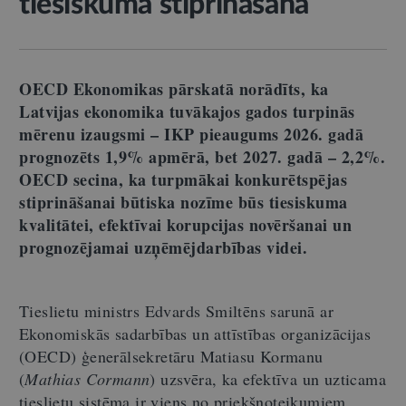
tiesiskuma stiprināšana
OECD Ekonomikas pārskatā norādīts, ka
Latvijas ekonomika tuvākajos gados turpinās
mērenu izaugsmi – IKP pieaugums 2026. gadā
prognozēts 1,9% apmērā, bet 2027. gadā – 2,2%.
OECD secina, ka turpmākai konkurētspējas
stiprināšanai būtiska nozīme būs tiesiskuma
kvalitātei, efektīvai korupcijas novēršanai un
prognozējamai uzņēmējdarbības videi.
Tieslietu ministrs Edvards Smiltēns sarunā ar
Ekonomiskās sadarbības un attīstības organizācijas
(OECD) ģenerālsekretāru Matiasu Kormanu
(
Mathias Cormann
) uzsvēra, ka efektīva un uzticama
tieslietu sistēma ir viens no priekšnoteikumiem