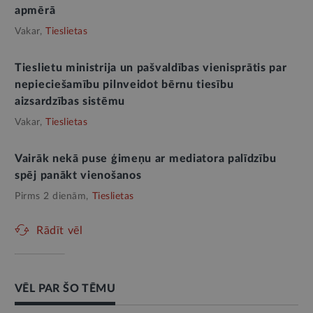
apmērā
Vakar,
Tieslietas
Tieslietu ministrija un pašvaldības vienisprātis par
nepieciešamību pilnveidot bērnu tiesību
aizsardzības sistēmu
Vakar,
Tieslietas
Vairāk nekā puse ģimeņu ar mediatora palīdzību
spēj panākt vienošanos
Pirms 2 dienām,
Tieslietas
Rādīt vēl
VĒL PAR ŠO TĒMU