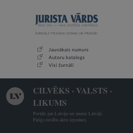
ŽURNĀLS TIESISKAI DOMAI UN PRAKSEI
Jaunākais numurs
Autoru katalogs
Visi žurnāli
CILVĒKS · VALSTS ·
LIKUMS
Portāls par Latviju un mums Latvijā.
Palīgs tiesību aktu izpratnei.