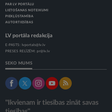
PAR LV PORTĀLU
LIETOŠANAS NOTEIKUMI
PIEKĻŪSTAMĪBA
AUTORTIESĪBAS
LV portāla redakcija
E-PASTS:
lvportals@lv.lv
PRESES RELĪZĒM:
pr@lv.lv
SEKO MUMS
"Ikvienam ir tiesības zināt savas
tiesības"