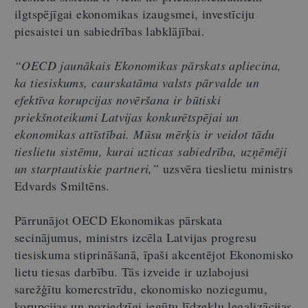
ilgtspējīgai ekonomikas izaugsmei, investīciju
piesaistei un sabiedrības labklājībai.
“OECD jaunākais Ekonomikas pārskats apliecina,
ka tiesiskums, caurskatāma valsts pārvalde un
efektīva korupcijas novēršana ir būtiski
priekšnoteikumi Latvijas konkurētspējai un
ekonomikas attīstībai. Mūsu mērķis ir veidot tādu
tieslietu sistēmu, kurai uzticas sabiedrība, uzņēmēji
un starptautiskie partneri,”
uzsvēra tieslietu ministrs
Edvards Smiltēns.
Pārrunājot OECD Ekonomikas pārskata
secinājumus, ministrs izcēla Latvijas progresu
tiesiskuma stiprināšanā, īpaši akcentējot Ekonomisko
lietu tiesas darbību. Tās izveide ir uzlabojusi
sarežģītu komercstrīdu, ekonomisko noziegumu,
korupcijas un noziedzīgi iegūtu līdzekļu legalizācijas