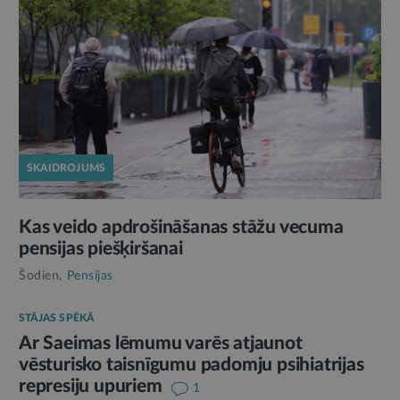
SKAIDROJUMS
Kas veido apdrošināšanas stāžu vecuma
pensijas piešķiršanai
Šodien,
Pensijas
STĀJAS SPĒKĀ
Ar Saeimas lēmumu varēs atjaunot
vēsturisko taisnīgumu padomju psihiatrijas
represiju upuriem
1