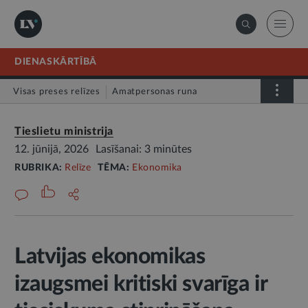
DIENASKĀRTĪBĀ
Visas preses relīzes
Amatpersonas runa
Atklātā vēstule
Relīze
Tieslietu ministrija
12. jūnijā, 2026
Lasīšanai: 3 minūtes
RUBRIKA:
Relīze
TĒMA:
Ekonomika
Latvijas ekonomikas
izaugsmei kritiski svarīga ir