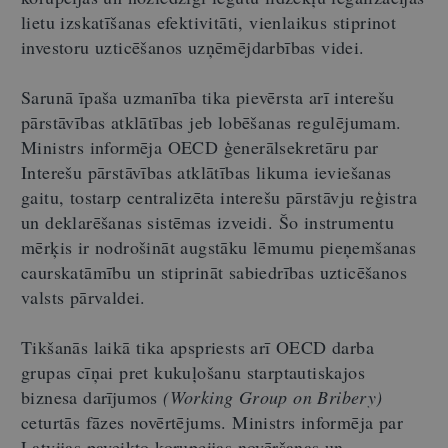
lietu izskatīšanas efektivitāti, vienlaikus stiprinot
investoru uzticēšanos uzņēmējdarbības videi.
Sarunā īpaša uzmanība tika pievērsta arī interešu
pārstāvības atklātības jeb lobēšanas regulējumam.
Ministrs informēja OECD ģenerālsekretāru par
Interešu pārstāvības atklātības likuma ieviešanas
gaitu, tostarp centralizēta interešu pārstāvju reģistra
un deklarēšanas sistēmas izveidi. Šo instrumentu
mērķis ir nodrošināt augstāku lēmumu pieņemšanas
caurskatāmību un stiprināt sabiedrības uzticēšanos
valsts pārvaldei.
Tikšanās laikā tika apspriests arī OECD darba
grupas cīņai pret kukuļošanu starptautiskajos
biznesa darījumos
(Working Group on Bribery)
ceturtās fāzes novērtējums. Ministrs informēja par
Latvijas paveikto korupcijas novēršanas un