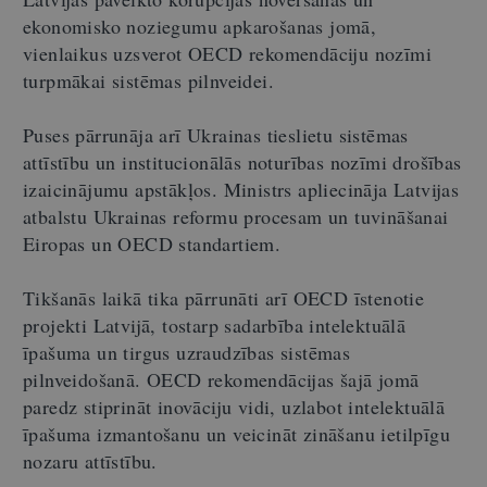
ekonomisko noziegumu apkarošanas jomā,
vienlaikus uzsverot OECD rekomendāciju nozīmi
turpmākai sistēmas pilnveidei.
Puses pārrunāja arī Ukrainas tieslietu sistēmas
attīstību un institucionālās noturības nozīmi drošības
izaicinājumu apstākļos. Ministrs apliecināja Latvijas
atbalstu Ukrainas reformu procesam un tuvināšanai
Eiropas un OECD standartiem.
Tikšanās laikā tika pārrunāti arī OECD īstenotie
projekti Latvijā, tostarp sadarbība intelektuālā
īpašuma un tirgus uzraudzības sistēmas
pilnveidošanā. OECD rekomendācijas šajā jomā
paredz stiprināt inovāciju vidi, uzlabot intelektuālā
īpašuma izmantošanu un veicināt zināšanu ietilpīgu
nozaru attīstību.