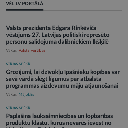
VĒL LV PORTĀLĀ
AMATPERSONAS RUNA
Valsts prezidenta Edgara Rinkēviča
vēstījums 27. Latvijas politiski represēto
personu salidojuma dalībniekiem Ikšķilē
Vakar,
Valsts vērtības
STĀJAS SPĒKĀ
Grozījumi, lai dzīvokļu īpašnieku kopības var
savā vārdā slēgt līgumus par atbalsta
programmas aizdevumu māju atjaunošanai
Vakar,
Mājoklis
STĀJAS SPĒKĀ
Paplašina lauksaimniecības un lopbarības
produktu klāstu, kurus nevarēs ievest no