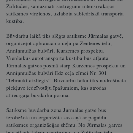
Zolitūdes, samazināti sastrēgumi intensīvākajos
satiksmes virzienos, uzlabota sabiedriskā transporta
kustība.
Būvdarbu laikā tiks slēgta satiksme Jūrmalas gatvē,
organizējot apbraucamo ceļu pa Zentenes ielu,
Anniņmuižas bulvāri, Kurzemes prospektu.
Vienlaikus autotransporta kustība būs atļauta
Jūrmalas gatves posmā starp Kurzemes prospektu un
Anniņmuižas bulvāri līdz ceļa zīmei Nr. 301
“Iebraukt aizliegts”. Būvdarbu laikā tiks nodrošināta
piekļuve iedzīvotāju īpašumiem, kas atrodas
attiecīgajā būvdarbu posmā.
Satiksme būvdarbu zonā Jūrmalas gatvē būs
ierobežota un organizēta saskaņā ar pagaidu
satiksmes organizācijas shēmu. No Jūrmalas gatves
būs atļauts labais pagrieziens uz Zolitūdes ielu.