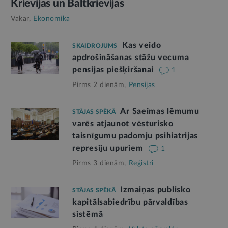
Krievijas un Baltkrievijas
Vakar,
Ekonomika
Kas veido
SKAIDROJUMS
apdrošināšanas stāžu vecuma
pensijas piešķiršanai
1
Pirms 2 dienām,
Pensijas
Ar Saeimas lēmumu
STĀJAS SPĒKĀ
varēs atjaunot vēsturisko
taisnīgumu padomju psihiatrijas
represiju upuriem
1
Pirms 3 dienām,
Reģistri
Izmaiņas publisko
STĀJAS SPĒKĀ
kapitālsabiedrību pārvaldības
sistēmā