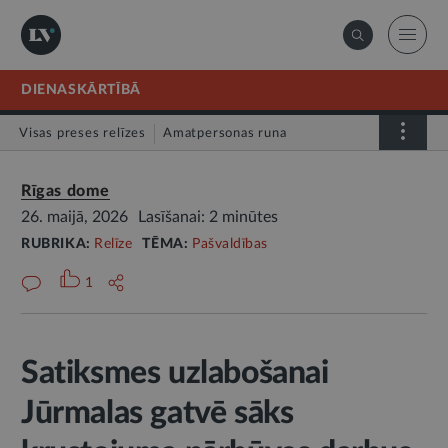
DIENASKĀRTĪBĀ
Visas preses relīzes
Amatpersonas runa
Atklātā vēstule
Relīze
Rīgas dome
26. maijā, 2026
Lasīšanai: 2 minūtes
RUBRIKA:
Relīze
TĒMA:
Pašvaldības
1
Satiksmes uzlabošanai
Jūrmalas gatvē sāks