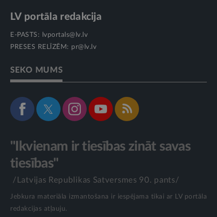
LV portāla redakcija
E-PASTS:
lvportals@lv.lv
PRESES RELĪZĒM:
pr@lv.lv
SEKO MUMS
"Ikvienam ir tiesības zināt savas
tiesības"
/Latvijas Republikas Satversmes 90. pants/
Jebkura materiāla izmantošana ir iespējama tikai ar LV portāla
redakcijas atļauju.