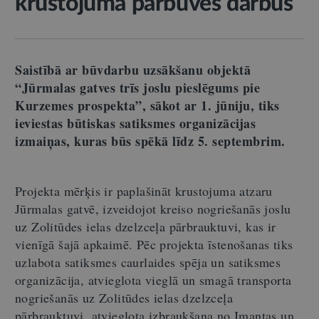
krustojuma pārbūves darbus
Saistībā ar būvdarbu uzsākšanu objektā
“Jūrmalas gatves trīs joslu pieslēgums pie
Kurzemes prospekta”, sākot ar 1. jūniju, tiks
ieviestas būtiskas satiksmes organizācijas
izmaiņas, kuras būs spēkā līdz 5. septembrim
.
Projekta mērķis ir paplašināt krustojuma atzaru
Jūrmalas gatvē, izveidojot kreiso nogriešanās joslu
uz Zolitūdes ielas dzelzceļa pārbrauktuvi, kas ir
vienīgā šajā apkaimē. Pēc projekta īstenošanas tiks
uzlabota satiksmes caurlaides spēja un satiksmes
organizācija, atvieglota vieglā un smagā transporta
nogriešanās uz Zolitūdes ielas dzelzceļa
pārbrauktuvi, atvieglota izbraukšana no Imantas un