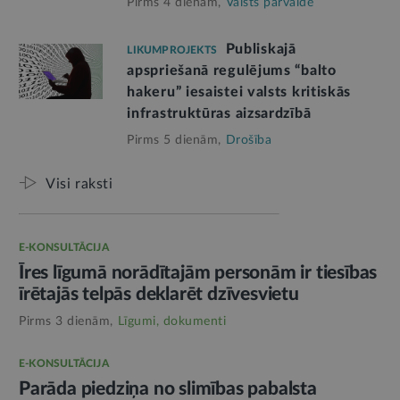
Pirms 4 dienām,
Valsts pārvalde
Publiskajā
LIKUMPROJEKTS
apspriešanā regulējums “balto
hakeru” iesaistei valsts kritiskās
infrastruktūras aizsardzībā
Pirms 5 dienām,
Drošība
Visi raksti
E-KONSULTĀCIJA
Īres līgumā norādītajām personām ir tiesības
īrētajās telpās deklarēt dzīvesvietu
Pirms 3 dienām,
Līgumi, dokumenti
E-KONSULTĀCIJA
Parāda piedziņa no slimības pabalsta