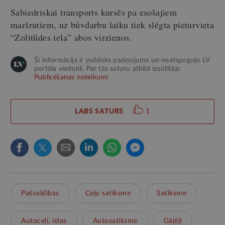
Sabiedriskai transports kursēs pa esošajiem
maršrutiem, uz būvdarbu laiku tiek slēgta pieturvieta
“Zolitūdes iela” abos virzienos.
Šī informācija ir publisks paziņojums un neatspoguļo LV
portāla viedokli. Par tās saturu atbild iesūtītājs.
Publicēšanas noteikumi
LABS SATURS
1
Pašvaldības
Ceļu satiksme
Satiksme
Autoceļi, ielas
Autosatiksme
Gājēji