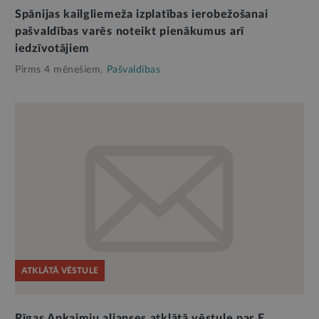
Spānijas kailgliemeža izplatības ierobežošanai
pašvaldības varēs noteikt pienākumus arī
iedzīvotājiem
Pirms 4 mēnešiem,
Pašvaldības
ATKLĀTĀ VĒSTULE
Rīgas Apkaimju alianses atklātā vēstule par E.