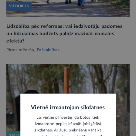
VIEDOKLIS
Līdzdalība pēc reformas: vai iedzīvotāju padomes
un līdzdalības budžets palīdz mazināt nomales
efektu?
Pirms mēneša,
Pašvaldības
Vietnē izmantojam sīkdatnes
Lai vietne pilnvērtīgi darbotos, tiek
izmantotas nepieciešamās (obligātās)
sīkdatnes. Ar Jūsu piekrišanu var tikt
STĀJAS SPĒKĀ