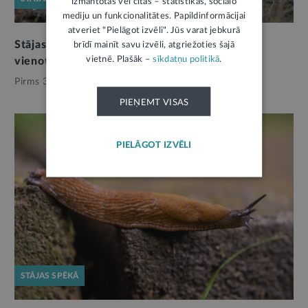
izmantotas vēl citas – statistikas, sociālo
mediju un funkcionalitātes. Papildinformācijai
atveriet "Pielāgot izvēli". Jūs varat jebkurā
Stājas spēkā jaunais Kapsētu likums: turpmāk
brīdī mainīt savu izvēli, atgriežoties šajā
vietnē. Plašāk –
sīkdatņu politikā
.
vienots regulējums visām pašvaldībām
Pirms 3 mēnešiem,
Pašvaldības
PIEŅEMT VISAS
PIELĀGOT IZVĒLI
STĀJAS SPĒKĀ