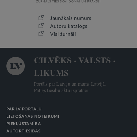
ŽURNĀLS TIESISKAI DOMAI UN PRAKSEI
Jaunākais numurs
Autoru katalogs
Visi žurnāli
CILVĒKS · VALSTS ·
LIKUMS
Portāls par Latviju un mums Latvijā.
Palīgs tiesību aktu izpratnei.
PAR LV PORTĀLU
LIETOŠANAS NOTEIKUMI
PIEKĻŪSTAMĪBA
AUTORTIESĪBAS