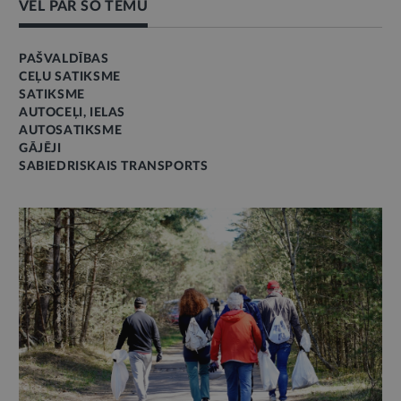
VĒL PAR ŠO TĒMU
PAŠVALDĪBAS
CEĻU SATIKSME
SATIKSME
AUTOCEĻI, IELAS
AUTOSATIKSME
GĀJĒJI
SABIEDRISKAIS TRANSPORTS