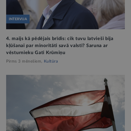
INTERVIJA
4. maijs kā pēdējais brīdis: cik tuvu latvieši bija
kļūšanai par minoritāti savā valstī? Saruna ar
vēsturnieku Gati Krūmiņu
Pirms 3 mēnešiem,
Kultūra