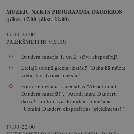
MUZEJU NAKTS PROGRAMMA DAUDEROS
(plkst. 17.00–plkst. 22.00)
17.00–22.00
PRIEKŠMETI IR VISUR:
Dauderu muzeja 1. un 2. stāva ekspozīcijā
Lielajā salonā gleznu izstādē “Daba kā mūza:
vieta, kur dzimst māksla”
Fotoorientēšanās sacensībās “Atrodi mani
Dauderu muzejā!”, “Atrodi mani Dauderu
dārzā!” un krustvārdu mīklas minēšanā
“Uzmini Dauderu ekspozīcijas priekšmetus!”
17.00–22.00
PRIEKŠMETI PĀRVĒRŠAS DAUDERU DĀRZĀ: