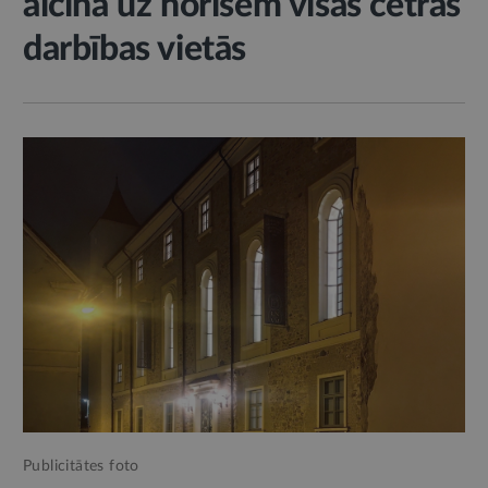
aicina uz norisēm visās četrās
darbības vietās
Publicitātes foto