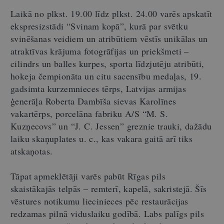
Laikā no plkst. 19.00 līdz plkst. 24.00 varēs apskatīt
ekspresizstādi “Svinam kopā”, kurā par svētku
svinēšanas veidiem un atribūtiem vēstīs unikālas un
atraktīvas krājuma fotogrāfijas un priekšmeti –
cilindrs un balles kurpes, sporta līdzjutēju atribūti,
hokeja čempionāta un citu sacensību medaļas, 19.
gadsimta kurzemnieces tērps, Latvijas armijas
ģenerāļa Roberta Dambīša sievas Karolīnes
vakartērps, porcelāna fabriku A/S “M. S.
Kuzņecovs” un “J. C. Jessen” greznie trauki, dažādu
laiku skaņuplates u. c., kas vakara gaitā arī tiks
atskaņotas.
Tāpat apmeklētāji varēs pabūt Rīgas pils
skaistākajās telpās – remterī, kapelā, sakristejā. Šīs
vēstures notikumu liecinieces pēc restaurācijas
redzamas pilnā viduslaiku godībā. Labs palīgs pils