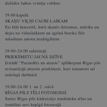
dažādos laikos svinēja svētkus
19.00 kapelā
SKAŅU VIĻŅI CAURI LAIKAM
Esi klāt koncertā, kurā skanēs dziesmas, mūzika un
dejas no viduslaikiem un agrīnā baroka līdz
mūsdienu autoru madrigāliem
19.00–24.00 sakristejā
PRIEKŠMETU JAUNĀ DZĪVE
Izstādē “Pazaudēts un atrasts” aplūkojami Rīgas pils
restaurācijā atrastie priekšmeti, kuri izmantoti arī
radošajā darbnīcā
19.00–24.00 1. un 2. stāvā
RĪGAS PILS TĒLI FOTOSESIJĀ
Satiec Rīgas pils kādreizējo iemītnieku tēlus un
iemūžini sevi kopīgā fotosesijā