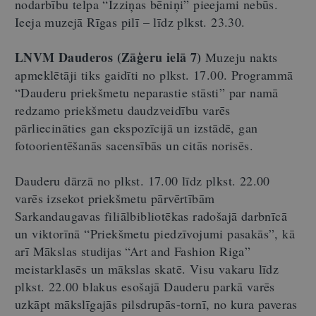
nodarbību telpa “Izziņas bēniņi” pieejami nebūs.
Ieeja muzejā Rīgas pilī – līdz plkst. 23.30.
LNVM Dauderos (Zāģeru ielā 7)
Muzeju nakts
apmeklētāji tiks gaidīti no plkst. 17.00. Programmā
“Dauderu priekšmetu neparastie stāsti” par namā
redzamo priekšmetu daudzveidību varēs
pārliecināties gan ekspozīcijā un izstādē, gan
fotoorientēšanās sacensībās un citās norisēs.
Dauderu dārzā no plkst. 17.00 līdz plkst. 22.00
varēs izsekot priekšmetu pārvērtībām
Sarkandaugavas filiālbibliotēkas radošajā darbnīcā
un viktorīnā “Priekšmetu piedzīvojumi pasakās”, kā
arī Mākslas studijas “Art and Fashion Riga”
meistarklasēs un mākslas skatē. Visu vakaru līdz
plkst. 22.00 blakus esošajā Dauderu parkā varēs
uzkāpt mākslīgajās pilsdrupās-tornī, no kura paveras