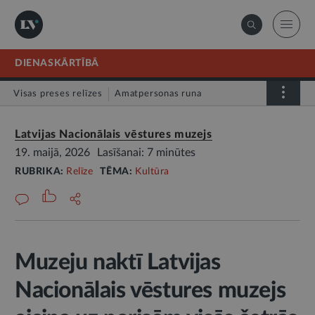
DIENASKĀRTĪBĀ
Visas preses relīzes
Amatpersonas runa
Atklātā vēstule
Relīze
Latvijas Nacionālais vēstures muzejs
19. maijā, 2026
Lasīšanai: 7 minūtes
RUBRIKA:
Relīze
TĒMA:
Kultūra
Muzeju naktī Latvijas
Nacionālais vēstures muzejs