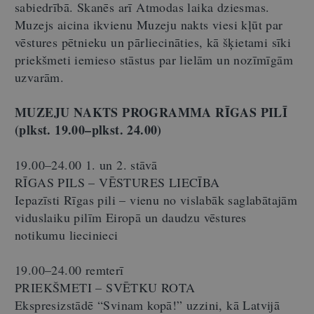
sabiedrībā. Skanēs arī Atmodas laika dziesmas.
Muzejs aicina ikvienu Muzeju nakts viesi kļūt par
vēstures pētnieku un pārliecināties, kā šķietami sīki
priekšmeti iemieso stāstus par lielām un nozīmīgām
uzvarām.
MUZEJU NAKTS PROGRAMMA RĪGAS PILĪ
(plkst. 19.00–plkst. 24.00)
19.00–24.00 1. un 2. stāvā
RĪGAS PILS – VĒSTURES LIECĪBA
Iepazīsti Rīgas pili – vienu no vislabāk saglabātajām
viduslaiku pilīm Eiropā un daudzu vēstures
notikumu liecinieci
19.00–24.00 remterī
PRIEKŠMETI – SVĒTKU ROTA
Ekspresizstādē “Svinam kopā!” uzzini, kā Latvijā