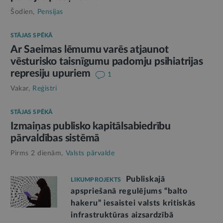
Šodien,
Pensijas
STĀJAS SPĒKĀ
Ar Saeimas lēmumu varēs atjaunot
vēsturisko taisnīgumu padomju psihiatrijas
represiju upuriem
1
Vakar,
Reģistri
STĀJAS SPĒKĀ
Izmaiņas publisko kapitālsabiedrību
pārvaldības sistēmā
Pirms 2 dienām,
Valsts pārvalde
Publiskajā
LIKUMPROJEKTS
apspriešanā regulējums “balto
hakeru” iesaistei valsts kritiskās
infrastruktūras aizsardzībā