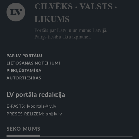
CILVĒKS · VALSTS ·
LIKUMS
Portāls par Latviju un mums Latvijā.
Palīgs tiesību aktu izpratnei.
PAR LV PORTĀLU
LIETOŠANAS NOTEIKUMI
PIEKĻŪSTAMĪBA
AUTORTIESĪBAS
LV portāla redakcija
E-PASTS:
lvportals@lv.lv
PRESES RELĪZĒM:
pr@lv.lv
SEKO MUMS