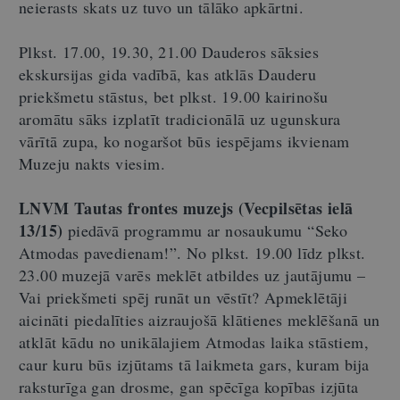
neierasts skats uz tuvo un tālāko apkārtni.
Plkst. 17.00, 19.30, 21.00 Dauderos sāksies
ekskursijas gida vadībā, kas atklās Dauderu
priekšmetu stāstus, bet plkst. 19.00 kairinošu
aromātu sāks izplatīt tradicionālā uz ugunskura
vārītā zupa, ko nogaršot būs iespējams ikvienam
Muzeju nakts viesim.
LNVM Tautas frontes muzejs (Vecpilsētas ielā
13/15)
piedāvā programmu ar nosaukumu “Seko
Atmodas pavedienam!”. No plkst. 19.00 līdz plkst.
23.00 muzejā varēs meklēt atbildes uz jautājumu –
Vai priekšmeti spēj runāt un vēstīt? Apmeklētāji
aicināti piedalīties aizraujošā klātienes meklēšanā un
atklāt kādu no unikālajiem Atmodas laika stāstiem,
caur kuru būs izjūtams tā laikmeta gars, kuram bija
raksturīga gan drosme, gan spēcīga kopības izjūta