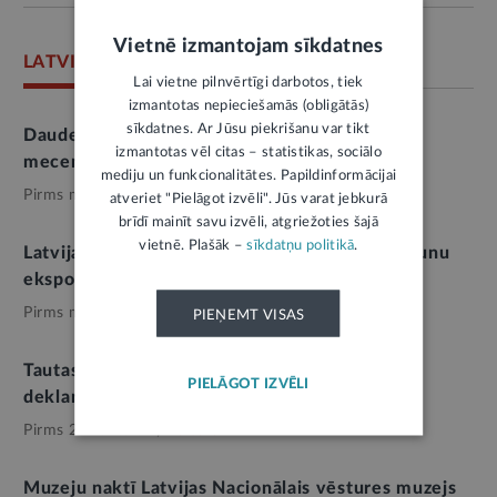
Vietnē izmantojam sīkdatnes
LATVIJAS NACIONĀLAIS VĒSTURES MUZEJS
Lai vietne pilnvērtīgi darbotos, tiek
izmantotas nepieciešamās (obligātās)
sīkdatnes. Ar Jūsu piekrišanu var tikt
Dauderos atzīmēs kolekcionāra un kultūras
izmantotas vēl citas – statistikas, sociālo
mecenāta Gaida Graudiņa 100 gadu jubileju
mediju un funkcionalitātes. Papildinformācijai
Pirms mēneša,
Kultūra
atveriet "Pielāgot izvēli". Jūs varat jebkurā
brīdī mainīt savu izvēli, atgriežoties šajā
vietnē. Plašāk –
sīkdatņu politikā
.
Latvijas Nacionālajā vēstures muzejā atklās jaunu
ekspozīciju “Livonijas pilis”
Pirms mēneša,
Kultūra
PIEŅEMT VISAS
Tautas frontes muzejā stāstīs par 4. maija
PIELĀGOT IZVĒLI
deklarācijas tapšanu
Pirms 2 mēnešiem,
Kultūra
Muzeju naktī Latvijas Nacionālais vēstures muzejs