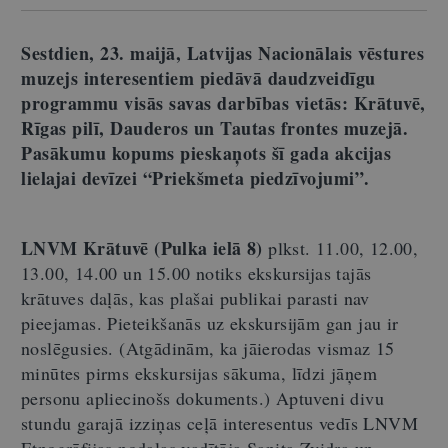
Sestdien, 23. maijā, Latvijas Nacionālais vēstures
muzejs interesentiem piedāvā daudzveidīgu
programmu visās savas darbības vietās: Krātuvē,
Rīgas pilī, Dauderos un Tautas frontes muzejā.
Pasākumu kopums pieskaņots šī gada akcijas
lielajai devīzei “Priekšmeta piedzīvojumi”.
LNVM Krātuvē (Pulka ielā 8)
plkst. 11.00, 12.00,
13.00, 14.00 un 15.00 notiks ekskursijas tajās
krātuves daļās, kas plašai publikai parasti nav
pieejamas. Pieteikšanās uz ekskursijām gan jau ir
noslēgusies. (Atgādinām, ka jāierodas vismaz 15
minūtes pirms ekskursijas sākuma, līdzi jāņem
personu apliecinošs dokuments.) Aptuveni divu
stundu garajā izziņas ceļā interesentus vedīs LNVM
Etnogrāfijas nodaļas vadītāja Sanita Zvidra un