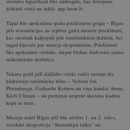
vēstures iepazīšanā būs audiogids, kas lietojams
jebkurā vietā un laikā: app.lnvm.lv.
Tāpat būs apskatāma īpaša priekšmetu grupa – Rīgas
pils restaurācijas un izpētes gaitā atrastie priekšmeti,
kas savulaik kalpojuši pils iemītniekiem ikdienā, bet
tagad kļuvuši par muzeja eksponātiem. Priekšmeti
būs apskatāmi vitrīnās, turpat blakus darbosies jauno
mākslinieku darbnīca.
Vakara gaitā pilī dažādās vietās varēs sastapt tās
kādreizējo iemītnieku tēlus – Volteru fon
Pletenbergu, Gothardu Ketleru un viņa kundzi Annu,
Kārli Ulmani – un piemiņai uzņemt skaistus kadrus
kopā ar tiem.
Muzeju naktī Rīgas pilī būs atvērts 1. un 2. stāvs,
savukārt ekspozīcija “Straumējot laiku” un