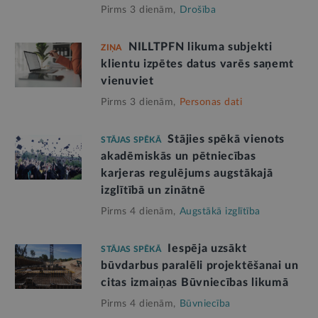
Pirms 3 dienām,
Drošība
NILLTPFN likuma subjekti
ZIŅA
klientu izpētes datus varēs saņemt
vienuviet
Pirms 3 dienām,
Personas dati
Stājies spēkā vienots
STĀJAS SPĒKĀ
akadēmiskās un pētniecības
karjeras regulējums augstākajā
izglītībā un zinātnē
Pirms 4 dienām,
Augstākā izglītība
Iespēja uzsākt
STĀJAS SPĒKĀ
būvdarbus paralēli projektēšanai un
citas izmaiņas Būvniecības likumā
Pirms 4 dienām,
Būvniecība