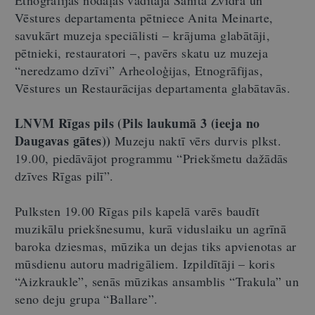
Vēstures departamenta pētniece Anita Meinarte,
savukārt muzeja speciālisti – krājuma glabātāji,
pētnieki, restauratori –, pavērs skatu uz muzeja
“neredzamo dzīvi” Arheoloģijas, Etnogrāfijas,
Vēstures un Restaurācijas departamenta glabātavās.
LNVM Rīgas pils (Pils laukumā 3 (ieeja no
Daugavas gātes))
Muzeju naktī vērs durvis plkst.
19.00, piedāvājot programmu “Priekšmetu dažādās
dzīves Rīgas pilī”.
Pulksten 19.00 Rīgas pils kapelā varēs baudīt
muzikālu priekšnesumu, kurā viduslaiku un agrīnā
baroka dziesmas, mūzika un dejas tiks apvienotas ar
mūsdienu autoru madrigāliem. Izpildītāji – koris
“Aizkraukle”, senās mūzikas ansamblis “Trakula” un
seno deju grupa “Ballare”.