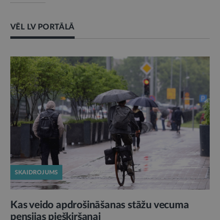
VĒL LV PORTĀLĀ
SKAIDROJUMS
Kas veido apdrošināšanas stāžu vecuma
pensijas piešķiršanai