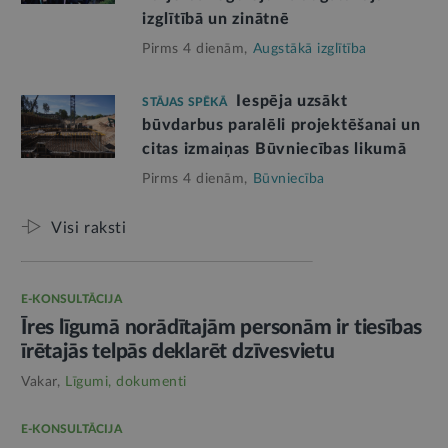
izglītībā un zinātnē
Pirms 4 dienām,
Augstākā izglītība
Iespēja uzsākt
STĀJAS SPĒKĀ
būvdarbus paralēli projektēšanai un
citas izmaiņas Būvniecības likumā
Pirms 4 dienām,
Būvniecība
Visi raksti
E-KONSULTĀCIJA
Īres līgumā norādītajām personām ir tiesības
īrētajās telpās deklarēt dzīvesvietu
Vakar,
Līgumi, dokumenti
E-KONSULTĀCIJA