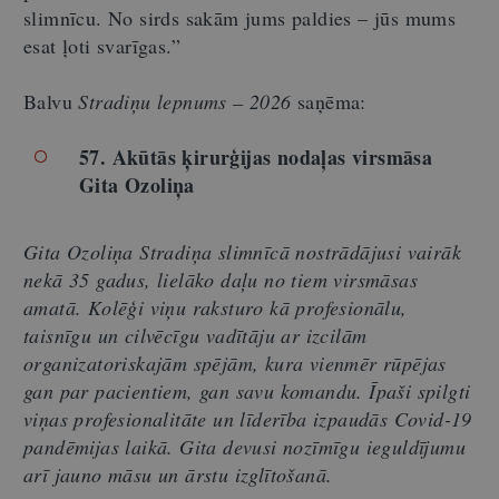
slimnīcu. No sirds sakām jums paldies – jūs mums
esat ļoti svarīgas.”
Balvu
Stradiņu lepnums – 2026
saņēma:
57. Akūtās ķirurģijas nodaļas virsmāsa
Gita Ozoliņa
Gita Ozoliņa Stradiņa slimnīcā nostrādājusi vairāk
nekā 35 gadus, lielāko daļu no tiem virsmāsas
amatā. Kolēģi viņu raksturo kā profesionālu,
taisnīgu un cilvēcīgu vadītāju ar izcilām
organizatoriskajām spējām, kura vienmēr rūpējas
gan par pacientiem, gan savu komandu. Īpaši spilgti
viņas profesionalitāte un līderība izpaudās Covid-19
pandēmijas laikā. Gita devusi nozīmīgu ieguldījumu
arī jauno māsu un ārstu izglītošanā.