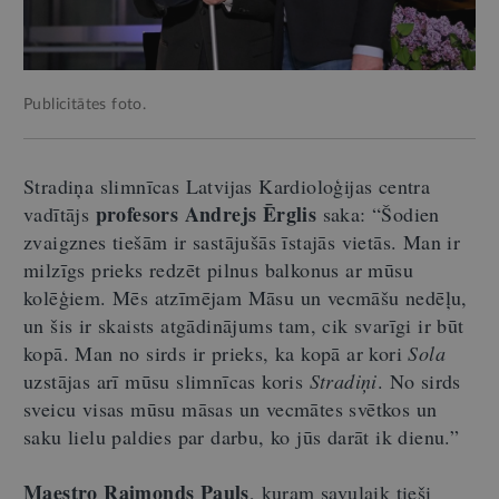
Publicitātes foto.
Stradiņa slimnīcas Latvijas Kardioloģijas centra
profesors
Andrejs Ērglis
vadītājs
saka: “Šodien
zvaigznes tiešām ir sastājušās īstajās vietās. Man ir
milzīgs prieks redzēt pilnus balkonus ar mūsu
kolēģiem. Mēs atzīmējam Māsu un vecmāšu nedēļu,
un šis ir skaists atgādinājums tam, cik svarīgi ir būt
kopā. Man no sirds ir prieks, ka kopā ar kori
Sola
uzstājas arī mūsu slimnīcas koris
Stradiņi
. No sirds
sveicu visas mūsu māsas un vecmātes svētkos un
saku lielu paldies par darbu, ko jūs darāt ik dienu.”
Maestro Raimonds Pauls
, kuram savulaik tieši