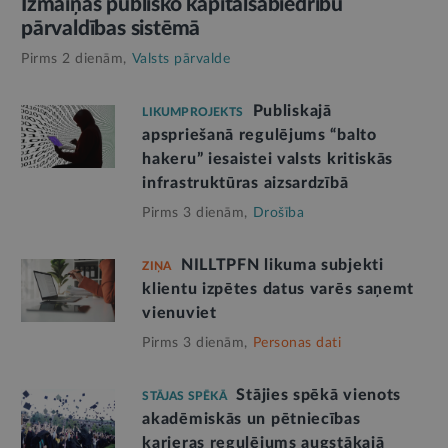
Izmaiņas publisko kapitālsabiedrību
pārvaldības sistēmā
Pirms 2 dienām,
Valsts pārvalde
Publiskajā
LIKUMPROJEKTS
apspriešanā regulējums “balto
hakeru” iesaistei valsts kritiskās
infrastruktūras aizsardzībā
Pirms 3 dienām,
Drošība
NILLTPFN likuma subjekti
ZIŅA
klientu izpētes datus varēs saņemt
vienuviet
Pirms 3 dienām,
Personas dati
Stājies spēkā vienots
STĀJAS SPĒKĀ
akadēmiskās un pētniecības
karjeras regulējums augstākajā