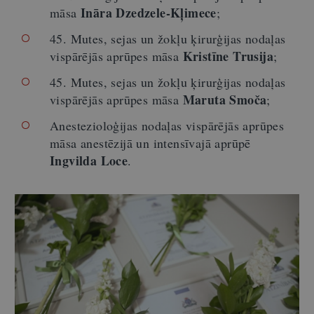
Ināra Dzedzele-Kļimece
māsa
;
45. Mutes, sejas un žokļu ķirurģijas nodaļas
Kristīne
Trusija
vispārējās aprūpes māsa
;
45. Mutes, sejas un žokļu ķirurģijas nodaļas
Maruta
Smoča
vispārējās aprūpes māsa
;
Anestezioloģijas nodaļas vispārējās aprūpes
māsa anestēzijā un intensīvajā aprūpē
Ingvilda
Loce
.