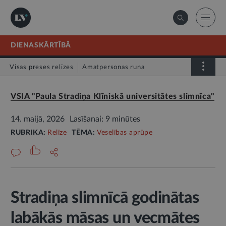
DIENASKĀRTĪBĀ
Visas preses relīzes
Amatpersonas runa
Atklātā vēstule
Relīze
VSIA "Paula Stradiņa Klīniskā universitātes slimnīca"
14. maijā, 2026
Lasīšanai: 9 minūtes
RUBRIKA:
Relīze
TĒMA:
Veselības aprūpe
Stradiņa slimnīcā godinātas
labākās māsas un vecmātes