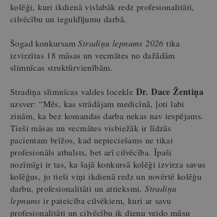
kolēģi, kuri ikdienā vislabāk redz profesionalitāti,
cilvēcību un ieguldījumu darbā.
Šogad konkursam
Stradiņu lepnums 2026
tika
izvirzītas 18 māsas un vecmātes no dažādām
slimnīcas struktūrvienībām.
Dr. Dace Žentiņa
Stradiņa slimnīcas valdes locekle
uzsver: “Mēs, kas strādājam medicīnā, ļoti labi
zinām, ka bez komandas darba nekas nav iespējams.
Tieši māsas un vecmātes visbiežāk ir līdzās
pacientam brīžos, kad nepieciešams ne tikai
profesionāls atbalsts, bet arī cilvēcība. Īpaši
nozīmīgi ir tas, ka šajā konkursā kolēģi izvirza savus
kolēģus, jo tieši viņi ikdienā redz un novērtē kolēģu
darbu, profesionalitāti un attieksmi.
Stradiņu
lepnums
ir pateicība cilvēkiem, kuri ar savu
profesionalitāti un cilvēcību ik dienu veido mūsu