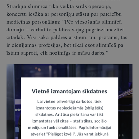
Stradiņa slimnīcā tika veikta sirds operācija,
koncertu iesāka ar personīgu stāstu par pateicību
medicīnas personālam: “Pēc viesošanās slimnīcā
domāju – varbūt to paldies vajag pagriezt mazliet
citādāk. Visi saka paldies ārstiem, un, protams, tās
ir cienījamas profesijas, bet tikai esot slimnīcā pa
īstam saproti, cik nozīmīgs ir māsu darbs.”
Vietnē izmantojam sīkdatnes
Lai vietne pilnvērtīgi darbotos, tiek
izmantotas nepieciešamās (obligātās)
sīkdatnes. Ar Jūsu piekrišanu var tikt
izmantotas vēl citas – statistikas, sociālo
mediju un funkcionalitātes. Papildinformācijai
atveriet "Pielāgot izvēli". Jūs varat jebkurā