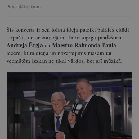
Publicitātes foto.
Šis koncerts ir sen lolota ideja pateikt paldies citādi
profesora
– īpašāk un ar emocijām. Tā ir kopīga
Andreja Ērgļa
Maestro Raimonda Paula
un
iecere, kurā cieņa un novērtējums māsām un
vecmātēm izskan ne tikai vārdos, bet arī mūzikā.