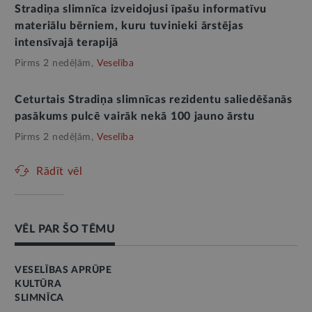
Stradiņa slimnīca izveidojusi īpašu informatīvu
materiālu bērniem, kuru tuvinieki ārstējas
intensīvajā terapijā
Pirms 2 nedēļām,
Veselība
Ceturtais Stradiņa slimnīcas rezidentu saliedēšanās
pasākums pulcē vairāk nekā 100 jauno ārstu
Pirms 2 nedēļām,
Veselība
Rādīt vēl
VĒL PAR ŠO TĒMU
VESELĪBAS APRŪPE
KULTŪRA
SLIMNĪCA