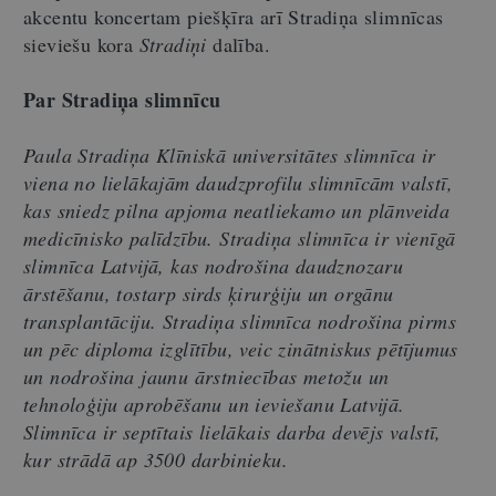
akcentu koncertam piešķīra arī Stradiņa slimnīcas
sieviešu kora
Stradiņi
dalība.
Par Stradiņa slimnīcu
Paula Stradiņa Klīniskā universitātes slimnīca ir
viena no lielākajām daudzprofilu slimnīcām valstī,
kas sniedz pilna apjoma neatliekamo un plānveida
medicīnisko palīdzību. Stradiņa slimnīca ir vienīgā
slimnīca Latvijā, kas nodrošina daudznozaru
ārstēšanu, tostarp sirds ķirurģiju un orgānu
transplantāciju. Stradiņa slimnīca nodrošina pirms
un pēc diploma izglītību, veic zinātniskus pētījumus
un nodrošina jaunu ārstniecības metožu un
tehnoloģiju aprobēšanu un ieviešanu Latvijā.
Slimnīca ir septītais lielākais darba devējs valstī,
kur strādā ap 3500 darbinieku.