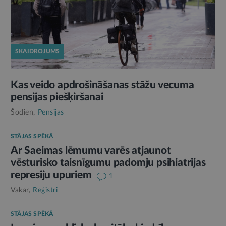
SKAIDROJUMS
Kas veido apdrošināšanas stāžu vecuma
pensijas piešķiršanai
Šodien,
Pensijas
STĀJAS SPĒKĀ
Ar Saeimas lēmumu varēs atjaunot
vēsturisko taisnīgumu padomju psihiatrijas
represiju upuriem
1
Vakar,
Reģistri
STĀJAS SPĒKĀ