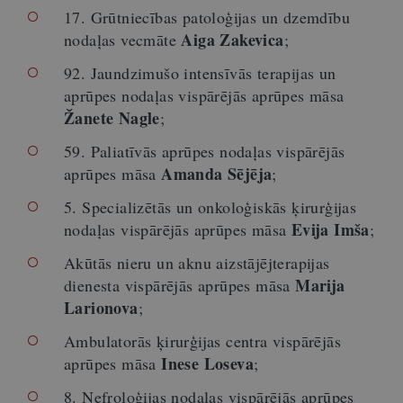
17. Grūtniecības patoloģijas un dzemdību
Aiga Zakevica
nodaļas vecmāte
;
92. Jaundzimušo intensīvās terapijas un
aprūpes nodaļas vispārējās aprūpes māsa
Žanete Nagle
;
59. Paliatīvās aprūpes nodaļas vispārējās
Amanda Sējēja
aprūpes māsa
;
5. Specializētās un onkoloģiskās ķirurģijas
Evija Imša
nodaļas vispārējās aprūpes māsa
;
Akūtās nieru un aknu aizstājējterapijas
Marija
dienesta vispārējās aprūpes māsa
Larionova
;
Ambulatorās ķirurģijas centra vispārējās
Inese Loseva
aprūpes māsa
;
8. Nefroloģijas nodaļas vispārējās aprūpes