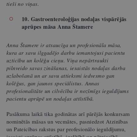
tieši no viņas.
10. Gastroenteroloģijas nodaļas vispārējās
aprūpes māsa Anna Štamere
Anna Štamere ir atsaucīga un profesionāla māsa,
kura ar savu ilggadējo darbu iemantojusi pacientu
uzticību un kolēģu cieņu. Viņa nepārtraukti
pilnveido savas zināšanas, iesaistās nodaļas darba
uzlabošanā un ar savu attieksmi iedvesmo gan
kolēģus, gan jaunos speciālistus. Annas
profesionalitāte un cilvēcība ir nozīmīgs ieguldījums
pacientu aprūpē un nodaļas attīstībā.
Pasākuma laikā tika godinātas arī pārējās konkursam
nominētās māsas un vecmātes, pasniedzot Atzinības
un Pateicības rakstus par profesionālo ieguldījumu,
iesaisti aprūpes attīstībā, izglītībā un pētniecībā.