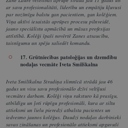
Zane Laure veselības aprūpē strādā jau 11 gadus un
ar savu profesionalitāti, līderību un empātiju kļuvusi
par nozīmīgu balstu gan pacientiem, gan kolēģiem.
Viņa aktīvi iesaistās aprūpes procesu pilnveidē,
jauno speciālistu apmācībā un māsas profesijas
attīstībā. Kolēģi īpaši novērtē Zanes atsaucību,
taisnīgumu un spēju saliedēt komandu.
17. Grūtniecības patoloģijas un dzemdību
nodaļas vecmāte Iveta Smilškalna
Iveta Smilškalna Stradiņa slimnīcā strādā jau 46
gadus un visu savu profesionālo dzīvi veltījusi
vecmātes darbam. Kolēģi viņu raksturo kā prasīgu,
atbildīgu un ļoti rūpīgu profesionāli, kura ar siltu
attieksmi un lielu pieredzi atbalsta pacientes un
iedvesmo jaunos kolēģus. Daudzi nodaļas darbinieki
savas zināšanas un profesionālo attieksmi apguvuši