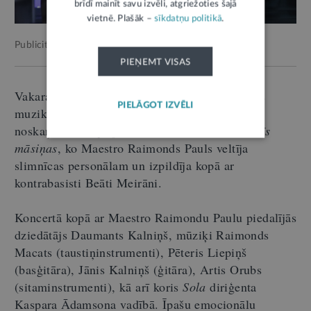
brīdī mainīt savu izvēli, atgriežoties šajā
vietnē. Plašāk –
sīkdatņu politikā
.
Publicitātes foto.
PIEŅEMT VISAS
Vakara gaitā izskanēja arī Maestro īpaši radītas
PIELĀGOT IZVĒLI
muzikālas miniatūras 50. un 60. gadu džeza
noskaņās –
Es eju pie ārsta
,
Jaunā ārste
un
Trīs
māsiņas
, ko Maestro Raimonds Pauls veltīja
slimnīcas personālam un izpildīja kopā ar
kontrabasisti Beāti Meirāni.
Koncertā kopā ar Maestro Raimondu Paulu piedalījās
dziedātājs Daumants Kalniņš, mūziķi Raimonds
Macats (taustiņinstrumenti), Pēteris Liepiņš
(basģitāra), Jānis Kalniņš (ģitāra), Artis Orubs
(sitaminstrumenti), kā arī koris
Sola
diriģenta
Kaspara Ādamsona vadībā. Īpašu emocionālu