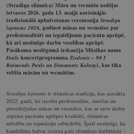
(Stradiņa slimnīca) Māsu un vecmāšu nedēļas
ietvaros 2026. gada 13. maijā norisinājās
tradicionālā apbalvošanas ceremonija
Stradiņu
, godinot māsas un vecmātes par
lepnums 2026
profesionalitāti un ieguldījumu pacientu aprūpē,
kā arī nozīmīgo darbu veselības aprūpē.
Pasākuma noslēgumā izskanēja Mūzikas nama
koncertprogramma
Daile
Ziedonis – 90 I
, kas tika
Raimonds Pauls un Daumants Kalniņš
veltīta māsām un vecmātēm.
Stradiņu lepnums
ir slimnīcas tradīcija, kas aizsākta
2022. gadā, lai izceltu profesionālas, zinošas un
pieredzējušas māsas un vecmātes, kas ar savu darbu
stiprina pacientu aprūpes kvalitāti, slimnīcas
attīstību un reputāciju sabiedrībā. Īpaši nozīmīgi, ka
kandidātus balvai izvirza paši slimnīcas darbinieki –