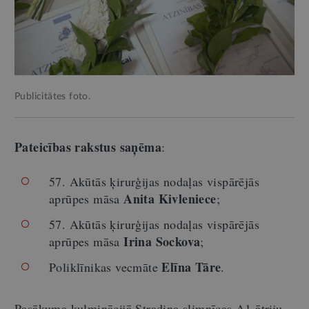
Publicitātes foto.
Pateicības rakstus saņēma
:
57. Akūtās ķirurģijas nodaļas vispārējās
Anita Kivleniece
aprūpes māsa
;
57. Akūtās ķirurģijas nodaļas vispārējās
Irina Sockova
aprūpes māsa
;
Elīna Tāre
Poliklīnikas vecmāte
.
Pasākuma kulminācijā Stradiņa slimnīcas A1 ātriju