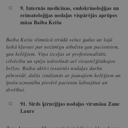
9. Internās medicīnas, endokrinoloģijas un
reimatoloģijas nodaļas vispārējās aprūpes
māsa Baiba Keiša
Baiba Keiša slimnīcā strādā sešus gadus un šajā
laikā kļuvusi par nozīmīgu atbalstu gan pacientiem,
gan kolēģiem. Viņa izceļas ar profesionalitāti,
cilvēcību un spēju iedrošināt arī vissarežģītākajos
brīžos. Baiba aktīvi iesaistās nodaļas darba
pilnveidē, dalās zināšanās ar jaunajiem kolēģiem un
īpašu uzmanību pievērš pacientu labsajūtai un
drošībai.
91. Sirds ķirurģijas nodaļas virsmāsa Zane
Laure