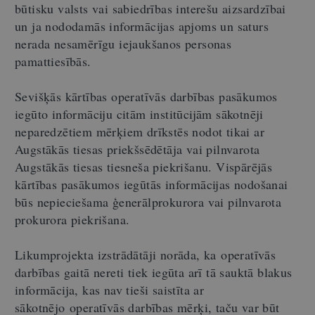
būtisku valsts vai sabiedrības interešu aizsardzībai
un ja nododamās informācijas apjoms un saturs
nerada nesamērīgu iejaukšanos personas
pamattiesībās.
Sevišķās kārtības operatīvās darbības pasākumos
iegūto informāciju citām institūcijām sākotnēji
neparedzētiem mērķiem drīkstēs nodot tikai ar
Augstākās tiesas priekšsēdētāja vai pilnvarota
Augstākās tiesas tiesneša piekrišanu. Vispārējās
kārtības pasākumos iegūtās informācijas nodošanai
būs nepieciešama ģenerālprokurora vai pilnvarota
prokurora piekrišana.
Likumprojekta izstrādātāji norāda, ka operatīvās
darbības gaitā nereti tiek iegūta arī tā sauktā blakus
informācija, kas nav tieši saistīta ar
sākotnējo operatīvās darbības mērķi, taču var būt