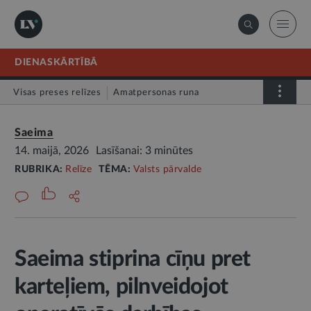
DIENASKĀRTĪBĀ
Visas preses relīzes
Amatpersonas runa
Atklātā vēstule
Relīze
Saeima
14. maijā, 2026
Lasīšanai: 3 minūtes
RUBRIKA:
Relīze
TĒMA:
Valsts pārvalde
Saeima stiprina cīņu pret
karteļiem, pilnveidojot