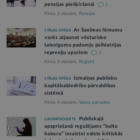
pensijas piešķiršanai
1
Pirms 2 dienām,
Pensijas
Ar Saeimas lēmumu
STĀJAS SPĒKĀ
varēs atjaunot vēsturisko
taisnīgumu padomju psihiatrijas
represiju upuriem
1
Pirms 3 dienām,
Reģistri
Izmaiņas publisko
STĀJAS SPĒKĀ
kapitālsabiedrību pārvaldības
sistēmā
Pirms 4 dienām,
Valsts pārvalde
Publiskajā
LIKUMPROJEKTS
apspriešanā regulējums “balto
hakeru” iesaistei valsts kritiskās