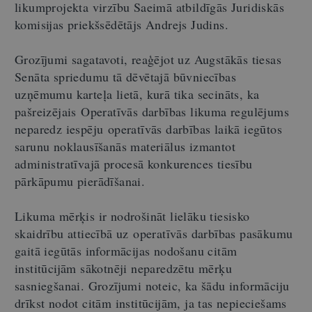
likumprojekta virzību Saeimā atbildīgās Juridiskās
komisijas priekšsēdētājs Andrejs Judins.
Grozījumi sagatavoti, reaģējot uz Augstākās tiesas
Senāta spriedumu tā dēvētajā būvniecības
uzņēmumu karteļa lietā, kurā tika secināts, ka
pašreizējais Operatīvās darbības likuma regulējums
neparedz iespēju operatīvās darbības laikā iegūtos
sarunu noklausīšanās materiālus izmantot
administratīvajā procesā konkurences tiesību
pārkāpumu pierādīšanai.
Likuma mērķis ir nodrošināt lielāku tiesisko
skaidrību attiecībā uz operatīvās darbības pasākumu
gaitā iegūtās informācijas nodošanu citām
institūcijām sākotnēji neparedzētu mērķu
sasniegšanai. Grozījumi noteic, ka šādu informāciju
drīkst nodot citām institūcijām, ja tas nepieciešams