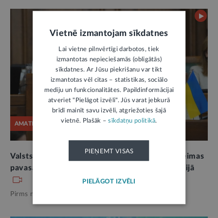
Vietnē izmantojam sīkdatnes
Lai vietne pilnvērtīgi darbotos, tiek
izmantotas nepieciešamās (obligātās)
sīkdatnes. Ar Jūsu piekrišanu var tikt
izmantotas vēl citas – statistikas, sociālo
mediju un funkcionalitātes. Papildinformācijai
atveriet "Pielāgot izvēli". Jūs varat jebkurā
brīdī mainīt savu izvēli, atgriežoties šajā
vietnē. Plašāk –
sīkdatņu politikā
.
AMATPERSONAS RUNA
PIEŅEMT VISAS
Valsts prezidenta Edgara Rinkēviča uzruna Saeimas
pavasara sesijas noslēgumā 2026. gada 18. jūnijā
PIELĀGOT IZVĒLI
Pirms mēneša,
Valsts pārvalde