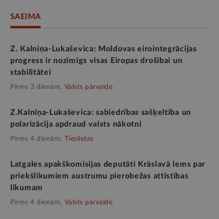
SAEIMA
Z. Kalniņa-Lukaševica: Moldovas eirointegrācijas
progress ir nozīmīgs visas Eiropas drošībai un
stabilitātei
Pirms 3 dienām,
Valsts pārvalde
Z.Kalniņa-Lukaševica: sabiedrības sašķeltība un
polarizācija apdraud valsts nākotni
Pirms 4 dienām,
Tieslietas
Latgales apakškomisijas deputāti Krāslavā lems par
priekšlikumiem austrumu pierobežas attīstības
likumam
Pirms 4 dienām,
Valsts pārvalde