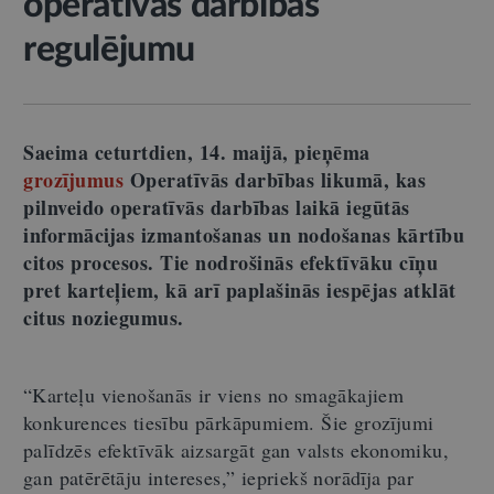
operatīvās darbības
regulējumu
Saeima ceturtdien, 14. maijā, pieņēma
grozījumus
Operatīvās darbības likumā, kas
pilnveido operatīvās darbības laikā iegūtās
informācijas izmantošanas un nodošanas kārtību
citos procesos. Tie nodrošinās efektīvāku cīņu
pret karteļiem, kā arī paplašinās iespējas atklāt
citus noziegumus.
“Karteļu vienošanās ir viens no smagākajiem
konkurences tiesību pārkāpumiem. Šie grozījumi
palīdzēs efektīvāk aizsargāt gan valsts ekonomiku,
gan patērētāju intereses,” iepriekš norādīja par