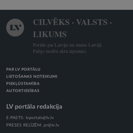
CILVĒKS · VALSTS ·
LIKUMS
Portāls par Latviju un mums Latvijā.
Palīgs tiesību aktu izpratnei.
PAR LV PORTĀLU
LIETOŠANAS NOTEIKUMI
PIEKĻŪSTAMĪBA
AUTORTIESĪBAS
LV portāla redakcija
E-PASTS:
lvportals@lv.lv
PRESES RELĪZĒM:
pr@lv.lv