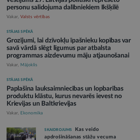
personu salidojuma dalībniekiem Ikšķilē
Vakar,
Valsts vērtības
STĀJAS SPĒKĀ
Grozījumi, lai dzīvokļu īpašnieku kopības var
savā vārdā slēgt līgumus par atbalsta
programmas aizdevumu māju atjaunošanai
Vakar,
Mājoklis
STĀJAS SPĒKĀ
Paplašina lauksaimniecības un lopbarības
produktu klāstu, kurus nevarēs ievest no
Krievijas un Baltkrievijas
Vakar,
Ekonomika
Kas veido
SKAIDROJUMS
apdrošināšanas stāžu vecuma