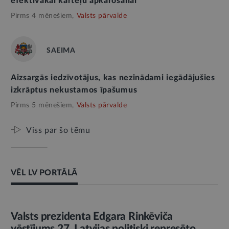
efektīvākai karteļu apkarošanai
Pirms 4 mēnešiem,
Valsts pārvalde
SAEIMA
Aizsargās iedzīvotājus, kas nezinādami iegādājušies
izkrāptus nekustamos īpašumus
Pirms 5 mēnešiem,
Valsts pārvalde
Viss par šo tēmu
VĒL LV PORTĀLĀ
AMATPERSONAS RUNA
Valsts prezidenta Edgara Rinkēviča
vēstījums 27. Latvijas politiski represēto