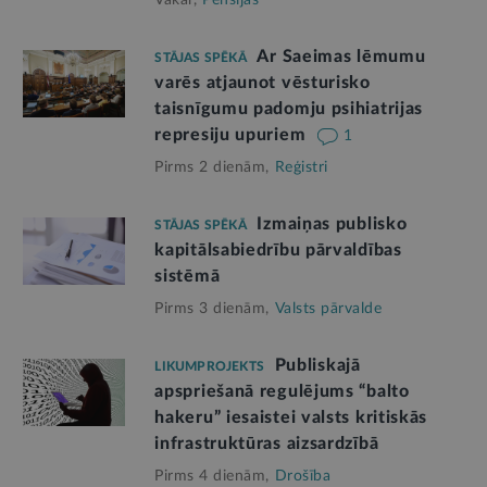
Ar Saeimas lēmumu
STĀJAS SPĒKĀ
varēs atjaunot vēsturisko
taisnīgumu padomju psihiatrijas
represiju upuriem
1
Pirms 2 dienām,
Reģistri
Izmaiņas publisko
STĀJAS SPĒKĀ
kapitālsabiedrību pārvaldības
sistēmā
Pirms 3 dienām,
Valsts pārvalde
Publiskajā
LIKUMPROJEKTS
apspriešanā regulējums “balto
hakeru” iesaistei valsts kritiskās
infrastruktūras aizsardzībā
Pirms 4 dienām,
Drošība