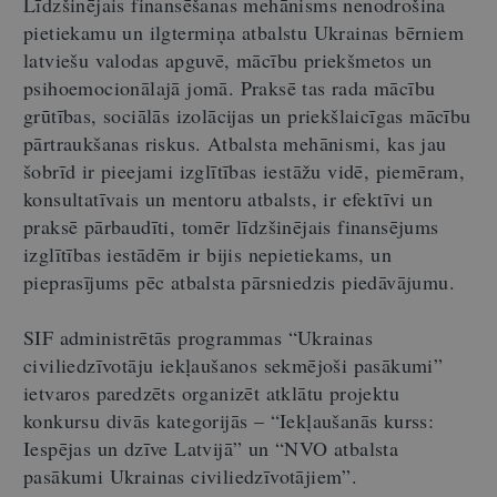
Līdzšinējais finansēšanas mehānisms nenodrošina
pietiekamu un ilgtermiņa atbalstu Ukrainas bērniem
latviešu valodas apguvē, mācību priekšmetos un
psihoemocionālajā jomā. Praksē tas rada mācību
grūtības, sociālās izolācijas un priekšlaicīgas mācību
pārtraukšanas riskus. Atbalsta mehānismi, kas jau
šobrīd ir pieejami izglītības iestāžu vidē, piemēram,
konsultatīvais un mentoru atbalsts, ir efektīvi un
praksē pārbaudīti, tomēr līdzšinējais finansējums
izglītības iestādēm ir bijis nepietiekams, un
pieprasījums pēc atbalsta pārsniedzis piedāvājumu.
SIF administrētās programmas “Ukrainas
civiliedzīvotāju iekļaušanos sekmējoši pasākumi”
ietvaros paredzēts organizēt atklātu projektu
konkursu divās kategorijās – “Iekļaušanās kurss:
Iespējas un dzīve Latvijā” un “NVO atbalsta
pasākumi Ukrainas civiliedzīvotājiem”.