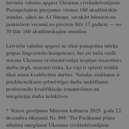
latviešu valodas apguvi Ukrainas civiliedzīvotājiem.
Pieaugušajiem pieejamas vismaz 160 akadēmiskās
stundas, sākot no A1 līmeņa, savukārt bērniem un
jauniešiem vecumā no pieciem līdz 17 gadiem — no
70 līdz 160 akadēmiskajām stundām.
Latviešu valodas apguve ne tikai paaugstina mērķa
grupas lingvistisko kompetenci, bet arī tiešā veidā
veicina Ukrainas civiliedzīvotāju iespējas iesaistīties
darba tirgū, mazinot risku, ka viņi ir spiesti strādāt
tikai zemu kvalificētus darbus. Valodas zināšanas ir
priekšnoteikums pilnvērtīgai darba meklēšanai,
profesionālo kvalifikāciju izmantošanai un
integrācijai darba kolektīvos.
* Veicot grozījumu Ministru kabineta 2025. gada 22.
decembra rīkojumā Nr. 896
“
Par Pasākumu plānu
atbalsta sniegšanai Ukrainas civiliedzīvotājiem