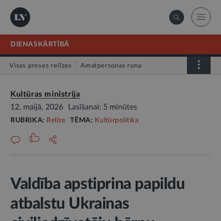
DIENASKĀRTĪBĀ
Visas preses relīzes
Amatpersonas runa
Atklātā vēstule
Relīze
Kultūras ministrija
12. maijā, 2026
Lasīšanai: 5 minūtes
RUBRIKA:
Relīze
TĒMA:
Kultūrpolitika
Valdība apstiprina papildu
atbalstu Ukrainas