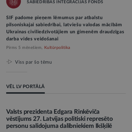
SABIEDRĪBAS INTEGRĀCIJAS FONDS
SIF padome pieņem lēmumus par atbalstu
pilsoniskajai sabiedrībai, latviešu valodas mācībām
Ukrainas civiliedzīvotājiem un ģimenēm draudzīgas
darba vides veidošanai
Pirms 5 mēnešiem,
Kultūrpolitika
Viss par šo tēmu
VĒL LV PORTĀLĀ
AMATPERSONAS RUNA
Valsts prezidenta Edgara Rinkēviča
vēstījums 27. Latvijas politiski represēto
personu salidojuma dalībniekiem Ikšķilē