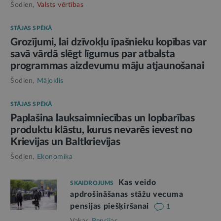
Šodien,
Valsts vērtības
STĀJAS SPĒKĀ
Grozījumi, lai dzīvokļu īpašnieku kopības var
savā vārdā slēgt līgumus par atbalsta
programmas aizdevumu māju atjaunošanai
Šodien,
Mājoklis
STĀJAS SPĒKĀ
Paplašina lauksaimniecības un lopbarības
produktu klāstu, kurus nevarēs ievest no
Krievijas un Baltkrievijas
Šodien,
Ekonomika
Kas veido
SKAIDROJUMS
apdrošināšanas stāžu vecuma
pensijas piešķiršanai
1
Vakar,
Pensijas