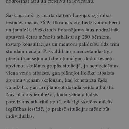
nodrošināt ātru un efektīvu tā ieviešanu.
Saskaņā ar š. g. marta datiem Latvijas izglītības
iestādēs mācās 3649 Ukrainas civiliedzīvotāju bērni
un jaunieši. Piešķirtais finansējums ļaus nodrošināt
aptuveni četru mēnešu atbalstu ap 250 bērniem,
tostarp konsultācijas un mentoru palīdzību līdz trim
stundām nedēļā. Pašvaldībām paredzēta elastīga
pieeja finansējuma izlietojumā gan dodot iespēju
apvienot skolēnus grupās situācijā, ja nepieciešams
viena veida atbalsts, gan plānojot lielāku atbalsta
apjomu vienam skolēnam, kad konstatēta šāda
vajadzība, gan arī plānojot dažāda veida atbalstu.
Nav plānots ierobežot, kāda veida atbalsts
paredzams atkarībā no tā, cik ilgi skolēns mācās
izglītības iestādē, jo praksē situācijas mēdz būt
individuālas.