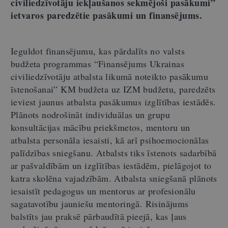
civiliedzīvotāju iekļaušanos sekmējoši pasākumi”
ietvaros paredzētie pasākumi un finansējums.
Ieguldot finansējumu, kas pārdalīts no valsts
budžeta programmas
“
Finansējums Ukrainas
civiliedzīvotāju atbalsta likumā noteikto pasākumu
īstenošanai
”
KM budžeta uz IZM budžetu, paredzēts
ieviest jaunus atbalsta pasākumus izglītības iestādēs.
Plānots nodrošināt individuālas un grupu
konsultācijas mācību priekšmetos, mentoru un
atbalsta personāla iesaisti, kā arī psihoemocionālas
palīdzības sniegšanu. Atbalsts tiks īstenots sadarbībā
ar pašvaldībām un izglītības iestādēm, pielāgojot to
katra skolēna vajadzībām. Atbalsta sniegšanā plānots
iesaistīt pedagogus un mentorus ar profesionālu
sagatavotību jauniešu mentoringā. Risinājums
balstīts jau praksē pārbaudītā pieejā, kas ļaus