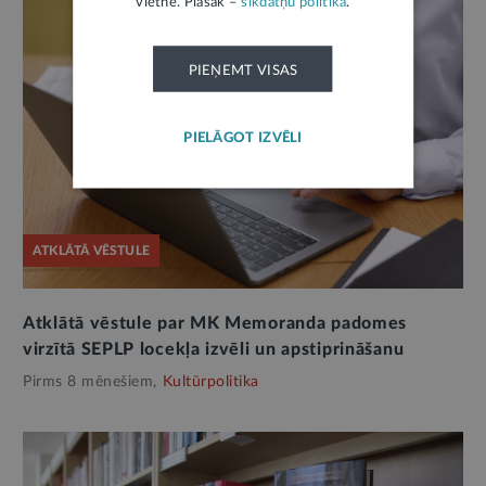
vietnē. Plašāk –
sīkdatņu politikā
.
PIEŅEMT VISAS
PIELĀGOT IZVĒLI
ATKLĀTĀ VĒSTULE
Atklātā vēstule par MK Memoranda padomes
virzītā SEPLP locekļa izvēli un apstiprināšanu
Pirms 8 mēnešiem,
Kultūrpolitika