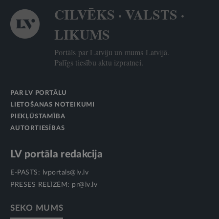
CILVĒKS · VALSTS ·
LIKUMS
Portāls par Latviju un mums Latvijā.
Palīgs tiesību aktu izpratnei.
PAR LV PORTĀLU
LIETOŠANAS NOTEIKUMI
PIEKĻŪSTAMĪBA
AUTORTIESĪBAS
LV portāla redakcija
E-PASTS:
lvportals@lv.lv
PRESES RELĪZĒM:
pr@lv.lv
SEKO MUMS