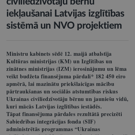
civiliedzīvotāju bērnu
iekļaušanai Latvijas izglītības
sistēmā un NVO projektiem
Ministru kabinets sēdē
12. maijā
atbalstīja
Kultūras ministrijas (KM) un Izglītības un
zinātnes ministrijas (IZM) ierosinājumu un lēma
veikt budžeta finansējuma pārdali* 182 450 eiro
apmērā, lai mazinātu priekšlaicīgas mācību
pārtraukšanas un sociālās atstumtības riskus
Ukrainas civiliedzīvotāju bērnu un jauniešu vidū,
kuri mācās Latvijas izglītības iestādēs.
Tāpat finansējuma pārdales rezultātā precizēti
Sabiedrības integrācijas fonda (SIF)
administrētās programmas “Ukrainas