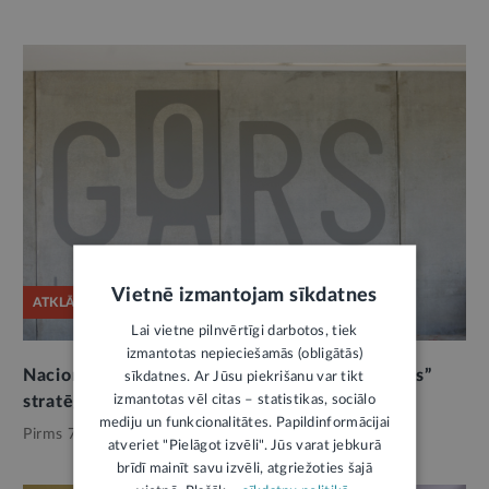
Vietnē izmantojam sīkdatnes
ATKLĀTĀ VĒSTULE
Lai vietne pilnvērtīgi darbotos, tiek
izmantotas nepieciešamās (obligātās)
Nacionālās kultūras padomes vēstule par “Gors”
sīkdatnes. Ar Jūsu piekrišanu var tikt
izmantotas vēl citas – statistikas, sociālo
stratēģisko nozīmi un pārvaldību
mediju un funkcionalitātes. Papildinformācijai
Pirms 7 mēnešiem,
Kultūrpolitika
atveriet "Pielāgot izvēli". Jūs varat jebkurā
brīdī mainīt savu izvēli, atgriežoties šajā