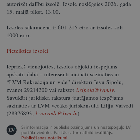
autorizēt dalību izsolē. Izsole noslēgsies 2026. gada
15. maijā plkst. 13.00.
Izsoles sākumcena ir 601 215 eiro ar izsoles soli
1000 eiro.
Pieteikties izsolei
Iepriekš vienojoties, izsoles objektu iespējams
apskatīt dabā – interesenti aicināti sazināties ar
“LVM Rekreācija un vide” direktori Ievu Sīpolu,
zvanot 29214300 vai rakstot
i.sipola@lvm.lv
.
Savukārt juridiska rakstura jautājumos iespējams
sazināties ar LVM vecāko juriskonsulti Liliju Vaivodi
(28376893,
l.vaivode@lvm.lv
).
Šī informācija ir publisks paziņojums un neatspoguļo LV
portāla viedokli. Par tās saturu atbild iesūtītājs.
Publicēšanas noteikumi