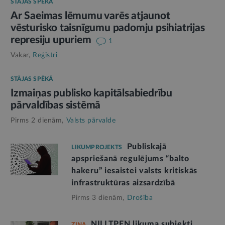
STĀJAS SPĒKĀ
Ar Saeimas lēmumu varēs atjaunot
vēsturisko taisnīgumu padomju psihiatrijas
represiju upuriem
1
Vakar,
Reģistri
STĀJAS SPĒKĀ
Izmaiņas publisko kapitālsabiedrību
pārvaldības sistēmā
Pirms 2 dienām,
Valsts pārvalde
Publiskajā
LIKUMPROJEKTS
apspriešanā regulējums “balto
hakeru” iesaistei valsts kritiskās
infrastruktūras aizsardzībā
Pirms 3 dienām,
Drošība
NILLTPFN likuma subjekti
ZIŅA