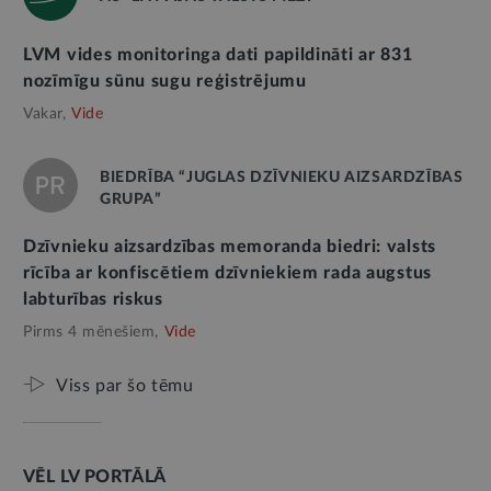
LVM vides monitoringa dati papildināti ar 831
nozīmīgu sūnu sugu reģistrējumu
Vakar,
Vide
BIEDRĪBA “JUGLAS DZĪVNIEKU AIZSARDZĪBAS
GRUPA”
Dzīvnieku aizsardzības memoranda biedri: valsts
rīcība ar konfiscētiem dzīvniekiem rada augstus
labturības riskus
Pirms 4 mēnešiem,
Vide
Viss par šo tēmu
VĒL LV PORTĀLĀ