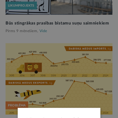
LIKUMPROJEKTS
Būs stingrākas prasības bīstamu suņu saimniekiem
Pirms 9 mēnešiem,
Vide
PROBLĒMA