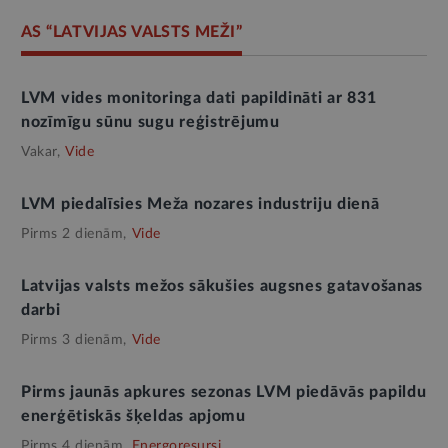
AS “LATVIJAS VALSTS MEŽI”
LVM vides monitoringa dati papildināti ar 831
nozīmīgu sūnu sugu reģistrējumu
Vakar,
Vide
LVM piedalīsies Meža nozares industriju dienā
Pirms 2 dienām,
Vide
Latvijas valsts mežos sākušies augsnes gatavošanas
darbi
Pirms 3 dienām,
Vide
Pirms jaunās apkures sezonas LVM piedāvās papildu
enerģētiskās šķeldas apjomu
Pirms 4 dienām,
Energoresursi