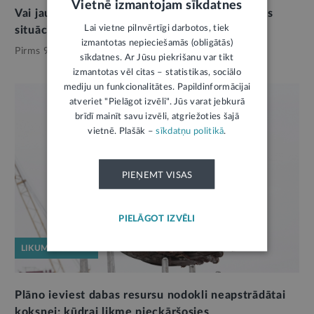
Vietnē izmantojam sīkdatnes
Vai jaunās marķēšanas prasības medum uzlabos
Lai vietne pilnvērtīgi darbotos, tiek
situāciju biškopībā?
izmantotas nepieciešamās (obligātās)
Pirms 9 mēnešiem,
Vide
sīkdatnes. Ar Jūsu piekrišanu var tikt
izmantotas vēl citas – statistikas, sociālo
mediju un funkcionalitātes. Papildinformācijai
atveriet "Pielāgot izvēli". Jūs varat jebkurā
brīdī mainīt savu izvēli, atgriežoties šajā
vietnē. Plašāk –
sīkdatņu politikā
.
PIEŅEMT VISAS
PIELĀGOT IZVĒLI
LIKUMPROJEKTS
Plāno ieviest dabas resursu nodokli neapstrādātai
koksnei; kūdrai likme pieckāršosies