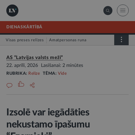
DIENASKĀRTĪBĀ
Visas preses relīzes
Amatpersonas runa
Atklātā vēstule
Relīze
AS “Latvijas valsts meži”
22. aprīlī, 2026
Lasīšanai: 2 minūtes
RUBRIKA:
Relīze
TĒMA:
Vide
Izsolē var iegādāties
nekustamo īpašumu