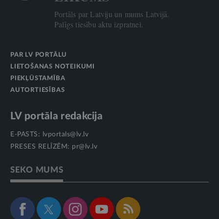
Portāls par Latviju un mums Latvijā.
Palīgs tiesību aktu izpratnei.
PAR LV PORTĀLU
LIETOŠANAS NOTEIKUMI
PIEKĻŪSTAMĪBA
AUTORTIESĪBAS
LV portāla redakcija
E-PASTS:
lvportals@lv.lv
PRESES RELĪZĒM:
pr@lv.lv
SEKO MUMS