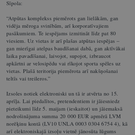
Sīpola:
“Atpūtas komplekss piemērots gan lielākām, gan
vidēja mēroga svinībām, arī korporatīvajiem
pasākumiem. Te iespējams izmitināt līdz pat 80
viesiem. Uz vietas ir arī plašas atpūtas iespējas –
gan mierīgai atelpas baudīšanai dabā, gan aktīvākai
laika pavadīšanai, laivojot, supojot, izbraucot
apkārtni ar velosipēdu vai rīkojot sporta spēles uz
vietas. Plašā teritorija piemērota arī nakšņošanai
teltīs vai treileros.”
Izsoles notiek elektroniski un tā ir atvērta no 15.
aprīļa. Lai piedalītos, pretendentiem ir jāiesniedz
pieteikumi līdz 5. maijam (ieskaitot) un jāiemaksā
nodrošinājuma summa 20 000 EUR apmērā LVM
norēķinu kontā (LV10 UNLA 0003 0304 6754 4), kā
arī elektroniskajā izsoļu vietnē jānosūta lūgums