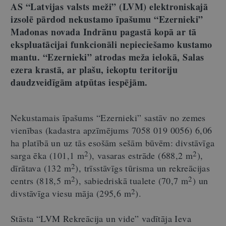
AS “Latvijas valsts meži” (LVM) elektroniskajā
izsolē pārdod nekustamo īpašumu “Ezernieki”
Madonas novada Indrānu pagastā kopā ar tā
ekspluatācijai funkcionāli nepieciešamo kustamo
mantu. “Ezernieki” atrodas meža ielokā, Salas
ezera krastā, ar plašu, iekoptu teritoriju
daudzveidīgām atpūtas iespējām.
Nekustamais īpašums “Ezernieki” sastāv no zemes
vienības (kadastra apzīmējums 7058 019 0056) 6,06
ha platībā un uz tās esošām sešām būvēm: divstāvīga
2
2
sarga ēka (101,1 m
), vasaras estrāde (688,2 m
),
2
dīrātava (132 m
), trīsstāvīgs tūrisma un rekreācijas
2
2
centrs (818,5 m
), sabiedriskā tualete (70,7 m
) un
2
divstāvīga viesu māja (295,6 m
).
Stāsta “LVM Rekreācija un vide” vadītāja Ieva