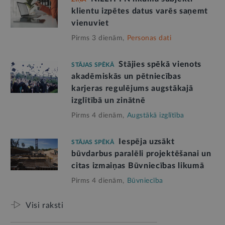
klientu izpētes datus varēs saņemt
vienuviet
Pirms 3 dienām,
Personas dati
Stājies spēkā vienots
STĀJAS SPĒKĀ
akadēmiskās un pētniecības
karjeras regulējums augstākajā
izglītībā un zinātnē
Pirms 4 dienām,
Augstākā izglītība
Iespēja uzsākt
STĀJAS SPĒKĀ
būvdarbus paralēli projektēšanai un
citas izmaiņas Būvniecības likumā
Pirms 4 dienām,
Būvniecība
Visi raksti