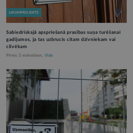
LIKUMPROJEKTS
Sabiedriskajā apspriešanā prasības suņa turēšanai
gadījumos, ja tas uzbrucis citam dzīvniekam vai
cilvēkam
Pirms 3 mēnešiem,
Vide