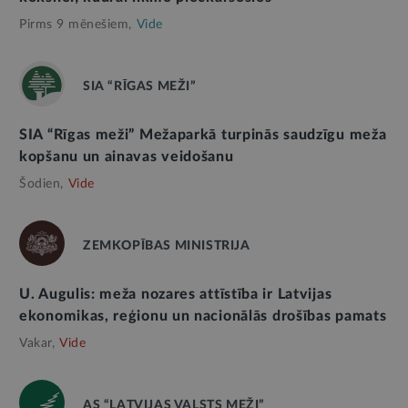
Pirms 9 mēnešiem,
Vide
SIA “RĪGAS MEŽI”
SIA “Rīgas meži” Mežaparkā turpinās saudzīgu meža
kopšanu un ainavas veidošanu
Šodien,
Vide
ZEMKOPĪBAS MINISTRIJA
U. Augulis: meža nozares attīstība ir Latvijas
ekonomikas, reģionu un nacionālās drošības pamats
Vakar,
Vide
AS “LATVIJAS VALSTS MEŽI”