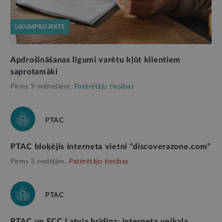
LIKUMPROJEKTS
Apdrošināšanas līgumi varētu kļūt klientiem
saprotamāki
Pirms 9 mēnešiem,
Patērētāju tiesības
PTAC
PTAC bloķējis interneta vietni “discoverazone.com”
Pirms 3 nedēļām,
Patērētāju tiesības
PTAC
PTAC un ECC Latvia brīdina: interneta veikala