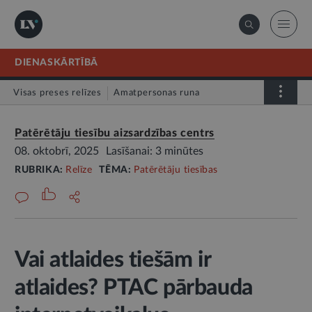
DIENASKĀRTĪBĀ
Visas preses relīzes
Amatpersonas runa
Atklātā vēstule
Relīze
Patērētāju tiesību aizsardzības centrs
08. oktobrī, 2025
Lasīšanai: 3 minūtes
RUBRIKA:
Relīze
TĒMA:
Patērētāju tiesības
Vai atlaides tiešām ir
atlaides? PTAC pārbauda