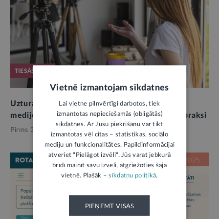
TIESĀŠANĀS
Vietnē izmantojam sīkdatnes
Uztura bagātinātāju reklamēšana sociālajos
Lai vietne pilnvērtīgi darbotos, tiek
izmantotas nepieciešamās (obligātās)
medijos: kas uzskatāma par negodīgu komercpraksi
sīkdatnes. Ar Jūsu piekrišanu var tikt
Pirms 3 mēnešiem,
Patērētāju tiesības
izmantotas vēl citas – statistikas, sociālo
mediju un funkcionalitātes. Papildinformācijai
atveriet "Pielāgot izvēli". Jūs varat jebkurā
brīdī mainīt savu izvēli, atgriežoties šajā
vietnē. Plašāk –
sīkdatņu politikā
.
PIEŅEMT VISAS