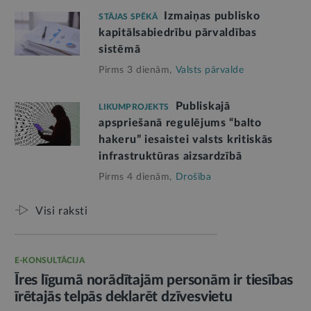
Izmaiņas publisko
STĀJAS SPĒKĀ
kapitālsabiedrību pārvaldības
sistēmā
Pirms 3 dienām,
Valsts pārvalde
Publiskajā
LIKUMPROJEKTS
apspriešanā regulējums “balto
hakeru” iesaistei valsts kritiskās
infrastruktūras aizsardzībā
Pirms 4 dienām,
Drošība
Visi raksti
E-KONSULTĀCIJA
Īres līgumā norādītajām personām ir tiesības
īrētajās telpās deklarēt dzīvesvietu