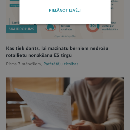
PIELĀGOT IZVĒLI
SKAIDROJUMS
Kas tiek darīts, lai mazinātu bērniem nedrošu
rotaļlietu nonākšanu ES tirgū
Pirms 7 mēnešiem,
Patērētāju tiesības