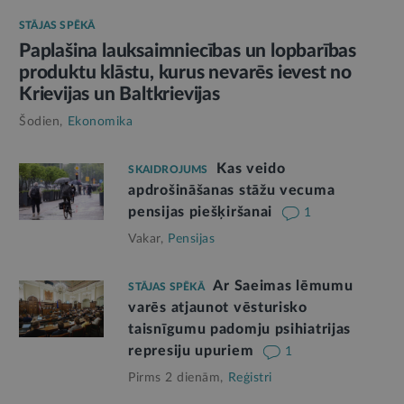
STĀJAS SPĒKĀ
Paplašina lauksaimniecības un lopbarības
produktu klāstu, kurus nevarēs ievest no
Krievijas un Baltkrievijas
Šodien,
Ekonomika
Kas veido
SKAIDROJUMS
apdrošināšanas stāžu vecuma
pensijas piešķiršanai
1
Vakar,
Pensijas
Ar Saeimas lēmumu
STĀJAS SPĒKĀ
varēs atjaunot vēsturisko
taisnīgumu padomju psihiatrijas
represiju upuriem
1
Pirms 2 dienām,
Reģistri