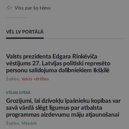
Viss par šo tēmu
VĒL LV PORTĀLĀ
AMATPERSONAS RUNA
Valsts prezidenta Edgara Rinkēviča
vēstījums 27. Latvijas politiski represēto
personu salidojuma dalībniekiem Ikšķilē
Šodien,
Valsts vērtības
STĀJAS SPĒKĀ
Grozījumi, lai dzīvokļu īpašnieku kopības var
savā vārdā slēgt līgumus par atbalsta
programmas aizdevumu māju atjaunošanai
Šodien,
Mājoklis