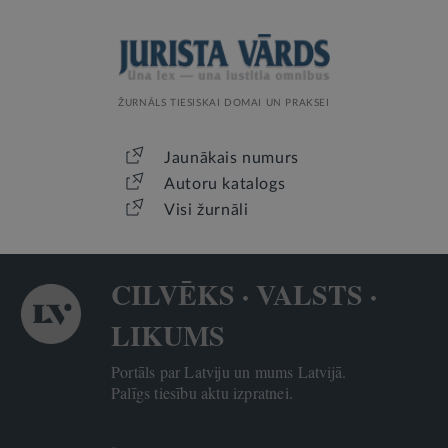
ŽURNĀLS TIESISKAI DOMAI UN PRAKSEI
Jaunākais numurs
Autoru katalogs
Visi žurnāli
CILVĒKS · VALSTS ·
LIKUMS
Portāls par Latviju un mums Latvijā.
Palīgs tiesību aktu izpratnei.