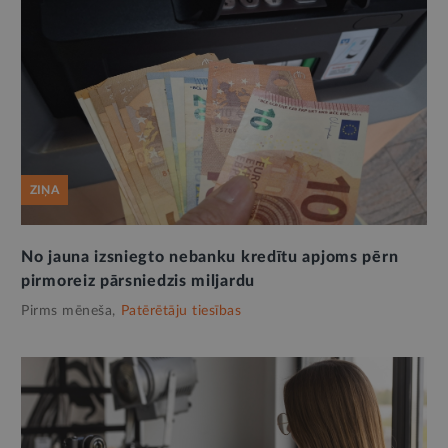
ZIŅA
No jauna izsniegto nebanku kredītu apjoms pērn
pirmoreiz pārsniedzis miljardu
Pirms mēneša,
Patērētāju tiesības