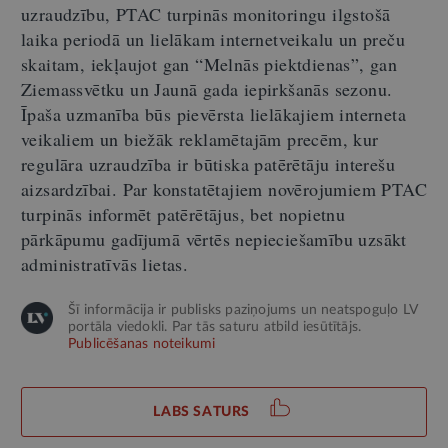
uzraudzību, PTAC turpinās monitoringu ilgstošā
laika periodā un lielākam internetveikalu un preču
skaitam, iekļaujot gan “Melnās piektdienas”, gan
Ziemassvētku un Jaunā gada iepirkšanās sezonu.
Īpaša uzmanība būs pievērsta lielākajiem interneta
veikaliem un biežāk reklamētajām precēm, kur
regulāra uzraudzība ir būtiska patērētāju interešu
aizsardzībai. Par konstatētajiem novērojumiem PTAC
turpinās informēt patērētājus, bet nopietnu
pārkāpumu gadījumā vērtēs nepieciešamību uzsākt
administratīvās lietas.
Šī informācija ir publisks paziņojums un neatspoguļo LV
portāla viedokli. Par tās saturu atbild iesūtītājs.
Publicēšanas noteikumi
LABS SATURS