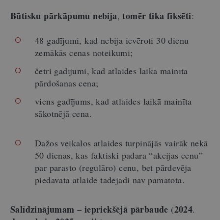
Būtisku pārkāpumu nebija
tomēr tika fiksēti
,
:
48 gadījumi, kad nebija ievēroti 30 dienu
zemākās cenas noteikumi;
četri gadījumi, kad atlaides laikā mainīta
pārdošanas cena;
viens gadījums, kad atlaides laikā mainīta
sākotnējā cena.
Dažos veikalos atlaides turpinājās vairāk nekā
50 dienas, kas faktiski padara “akcijas cenu”
par parasto (regulāro) cenu, bet pārdevēja
piedāvātā atlaide tādējādi nav pamatota.
Salīdzinājumam
iepriekšējā pārbaude
2024
–
(
.