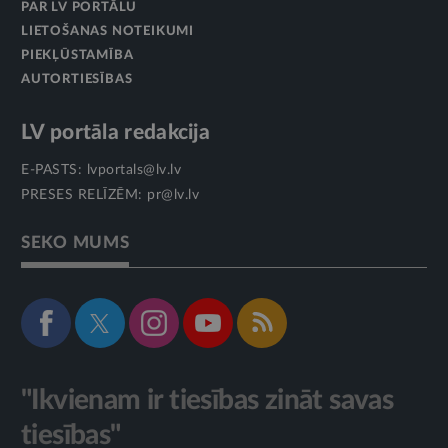
PAR LV PORTĀLU
LIETOŠANAS NOTEIKUMI
PIEKĻŪSTAMĪBA
AUTORTIESĪBAS
LV portāla redakcija
E-PASTS:
lvportals@lv.lv
PRESES RELĪZĒM:
pr@lv.lv
SEKO MUMS
"Ikvienam ir tiesības zināt savas
tiesības"