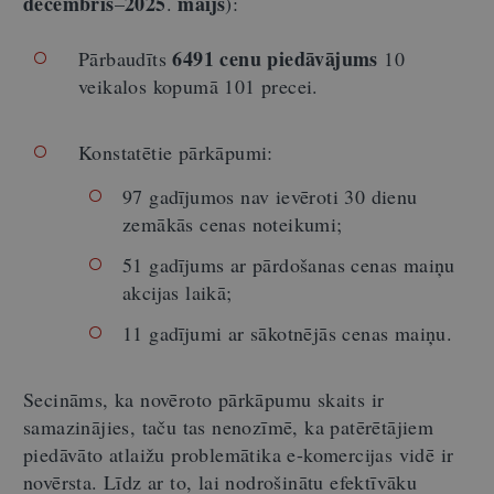
decembris
2025
maijs
–
.
):
6491 cenu piedāvājums
Pārbaudīts
10
veikalos kopumā 101 precei.
Konstatētie pārkāpumi:
97 gadījumos nav ievēroti 30 dienu
zemākās cenas noteikumi;
51 gadījums ar pārdošanas cenas maiņu
akcijas laikā;
11 gadījumi ar sākotnējās cenas maiņu.
Secināms, ka novēroto pārkāpumu skaits ir
samazinājies, taču tas nenozīmē, ka patērētājiem
piedāvāto atlaižu problemātika e-komercijas vidē ir
novērsta. Līdz ar to, lai nodrošinātu efektīvāku