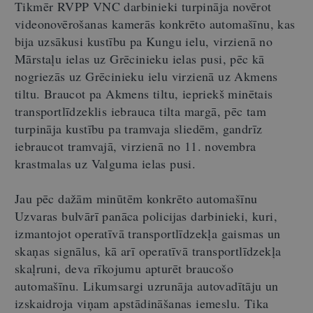
Tikmēr RVPP VNC darbinieki turpināja novērot
videonovērošanas kamerās konkrēto automašīnu, kas
bija uzsākusi kustību pa Kungu ielu, virzienā no
Mārstaļu ielas uz Grēcinieku ielas pusi, pēc kā
nogriezās uz Grēcinieku ielu virzienā uz Akmens
tiltu. Braucot pa Akmens tiltu, iepriekš minētais
transportlīdzeklis iebrauca tilta margā, pēc tam
turpināja kustību pa tramvaja sliedēm, gandrīz
iebraucot tramvajā, virzienā no 11. novembra
krastmalas uz Valguma ielas pusi.
Jau pēc dažām minūtēm konkrēto automašīnu
Uzvaras bulvārī panāca policijas darbinieki, kuri,
izmantojot operatīvā transportlīdzekļa gaismas un
skaņas signālus, kā arī operatīvā transportlīdzekļa
skaļruni, deva rīkojumu apturēt braucošo
automašīnu. Likumsargi uzrunāja autovadītāju un
izskaidroja viņam apstādināšanas iemeslu. Tika