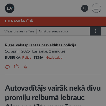
DIENASKĀRTĪBĀ
Visas preses relīzes
Amatpersonas runa
Atklātā vēstule
Relīze
Rīgas valstspilsētas pašvaldības policija
16. aprīlī, 2025
Lasīšanai: 2 minūtes
RUBRIKA:
Relīze
TĒMA:
Noziedzība
Autovadītājs vairāk nekā divu
promiļu reibumā iebrauc