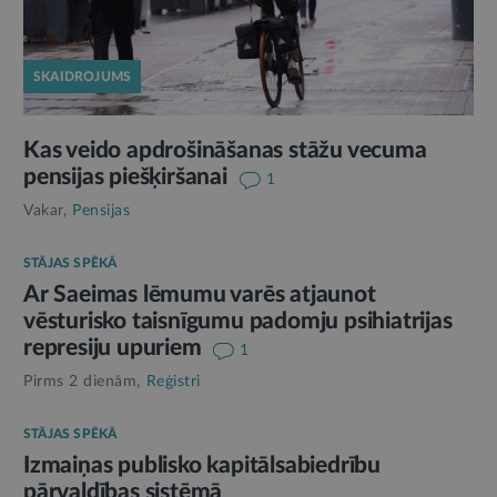
SKAIDROJUMS
Kas veido apdrošināšanas stāžu vecuma
pensijas piešķiršanai
1
Vakar,
Pensijas
STĀJAS SPĒKĀ
Ar Saeimas lēmumu varēs atjaunot
vēsturisko taisnīgumu padomju psihiatrijas
represiju upuriem
1
Pirms 2 dienām,
Reģistri
STĀJAS SPĒKĀ
Izmaiņas publisko kapitālsabiedrību
pārvaldības sistēmā