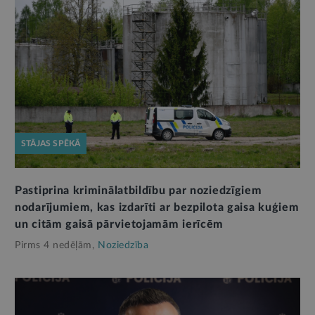
STĀJAS SPĒKĀ
Pastiprina kriminālatbildību par noziedzīgiem
nodarījumiem, kas izdarīti ar bezpilota gaisa kuģiem
un citām gaisā pārvietojamām ierīcēm
Pirms 4 nedēļām,
Noziedzība