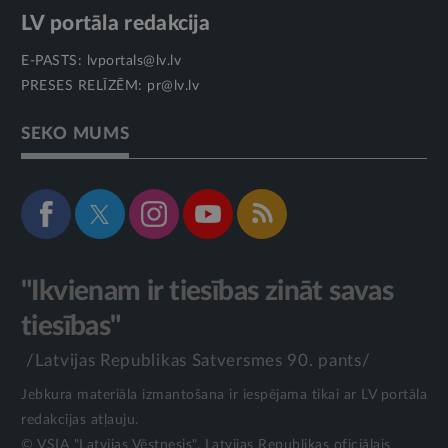
LV portāla redakcija
E-PASTS:
lvportals@lv.lv
PRESES RELĪZĒM:
pr@lv.lv
SEKO MUMS
"Ikvienam ir tiesības zināt savas
tiesības"
/Latvijas Republikas Satversmes 90. pants/
Jebkura materiāla izmantošana ir iespējama tikai ar LV portāla
redakcijas atļauju.
© VSIA "Latvijas Vēstnesis", Latvijas Republikas oficiālais