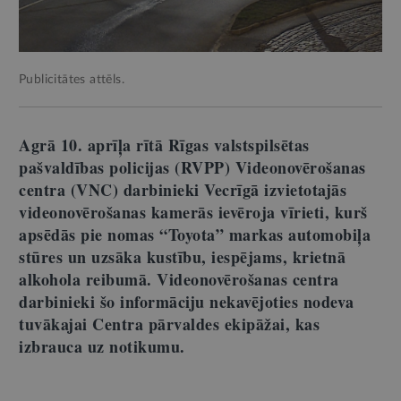
Publicitātes attēls.
Agrā 10. aprīļa rītā Rīgas valstspilsētas
pašvaldības policijas (RVPP) Videonovērošanas
centra (VNC) darbinieki Vecrīgā izvietotajās
videonovērošanas kamerās ievēroja vīrieti, kurš
apsēdās pie nomas “Toyota” markas automobiļa
stūres un uzsāka kustību, iespējams, krietnā
alkohola reibumā. Videonovērošanas centra
darbinieki šo informāciju nekavējoties nodeva
tuvākajai Centra pārvaldes ekipāžai, kas
izbrauca uz notikumu.