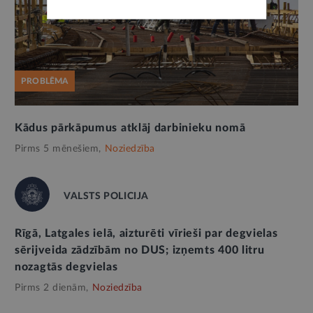
PROBLĒMA
Kādus pārkāpumus atklāj darbinieku nomā
Pirms 5 mēnešiem,
Noziedzība
VALSTS POLICIJA
Rīgā, Latgales ielā, aizturēti vīrieši par degvielas
sērijveida zādzībām no DUS; izņemts 400 litru
nozagtās degvielas
Pirms 2 dienām,
Noziedzība