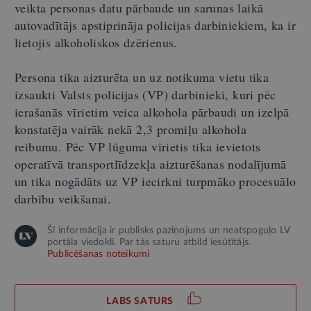
veikta personas datu pārbaude un sarunas laikā
autovadītājs apstiprināja policijas darbiniekiem, ka ir
lietojis alkoholiskos dzērienus.
Persona tika aizturēta un uz notikuma vietu tika
izsaukti Valsts policijas (VP) darbinieki, kuri pēc
ierašanās vīrietim veica alkohola pārbaudi un izelpā
konstatēja vairāk nekā 2,3 promiļu alkohola
reibumu. Pēc VP lūguma vīrietis tika ievietots
operatīvā transportlīdzekļa aizturēšanas nodalījumā
un tika nogādāts uz VP iecirkni turpmāko procesuālo
darbību veikšanai.
Šī informācija ir publisks paziņojums un neatspoguļo LV
portāla viedokli. Par tās saturu atbild iesūtītājs.
Publicēšanas noteikumi
LABS SATURS