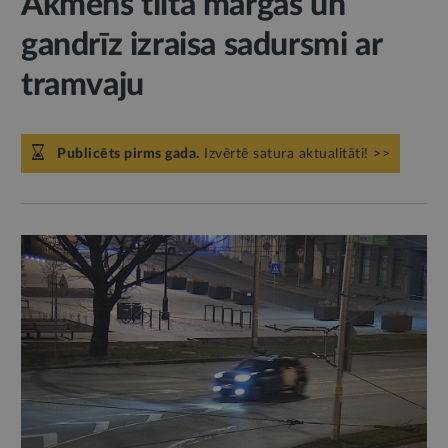
Akmens tilta margās un
gandrīz izraisa sadursmi ar
tramvaju
Publicēts pirms gada.
Izvērtē satura aktualitāti! >>