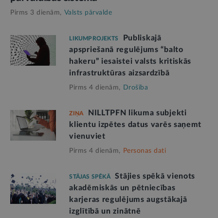
Pirms 3 dienām,
Valsts pārvalde
Publiskajā
LIKUMPROJEKTS
apspriešanā regulējums “balto
hakeru” iesaistei valsts kritiskās
infrastruktūras aizsardzībā
Pirms 4 dienām,
Drošība
NILLTPFN likuma subjekti
ZIŅA
klientu izpētes datus varēs saņemt
vienuviet
Pirms 4 dienām,
Personas dati
Stājies spēkā vienots
STĀJAS SPĒKĀ
akadēmiskās un pētniecības
karjeras regulējums augstākajā
izglītībā un zinātnē