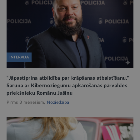
INTERVIJA
“Jāpastiprina atbildība par krāpšanas atbalstīšanu.”
Saruna ar Kibernoziegumu apkarošanas pārvaldes
priekšnieku Romānu Jašinu
Pirms 3 mēnešiem,
Noziedzība