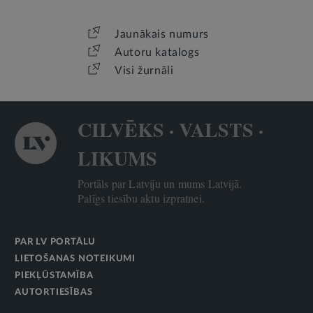
Jaunākais numurs
Autoru katalogs
Visi žurnāli
CILVĒKS · VALSTS ·
LIKUMS
Portāls par Latviju un mums Latvijā.
Palīgs tiesību aktu izpratnei.
PAR LV PORTĀLU
LIETOŠANAS NOTEIKUMI
PIEKĻŪSTAMĪBA
AUTORTIESĪBAS