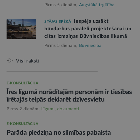
Pirms 5 dienām,
Augstākā izglītība
Iespēja uzsākt
STĀJAS SPĒKĀ
būvdarbus paralēli projektēšanai un
citas izmaiņas Būvniecības likumā
Pirms 5 dienām,
Būvniecība
Visi raksti
E-KONSULTĀCIJA
Īres līgumā norādītajām personām ir tiesības
īrētajās telpās deklarēt dzīvesvietu
Pirms 2 dienām,
Līgumi, dokumenti
E-KONSULTĀCIJA
Parāda piedziņa no slimības pabalsta