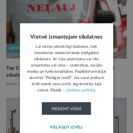
Vietnē izmantojam sīkdatnes
Lai vietne pilnvērtīgi darbotos, tiek
LIKUMPROJEKTS
izmantotas nepieciešamās (obligātās)
sīkdatnes. Ar Jūsu piekrišanu var tikt
izmantotas vēl citas – statistikas, sociālo
Top Cilvēku tirdzniecības upuru atpazīšanas un
mediju un funkcionalitātes. Papildinformācijai
atbalsta likums
atveriet "Pielāgot izvēli". Jūs varat jebkurā
Pirms 4 mēnešiem,
Noziedzība
brīdī mainīt savu izvēli, atgriežoties šajā
vietnē. Plašāk –
sīkdatņu politikā
.
PIEŅEMT VISAS
PIELĀGOT IZVĒLI