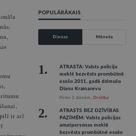
POPULĀRĀKAIS
zonāla
nās.
anu,
Dienas
Mēneša
nas
1.
ATRASTA: Valsts policija
tumu
meklē bezvēsts prombūtnē
esošo 2011. gadā dzimušo
s,
Dianu Kramarevu
kritumu
Pirms 2 dienām,
Drošība
āšanai,
2.
ATRASTS BEZ DZĪVĪBAS
lī ir arī
PAZĪMĒM: Valsts policijas
rī
amatpersonas meklē
bezvēsts prombūtnē esošo
 uzņēmums