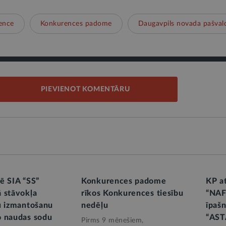
ence
Konkurences padome
Daugavpils novada pašval
PIEVIENOT KOMENTĀRU
ē SIA “SS”
Konkurences padome
KP at
 stāvokļa
rīkos Konkurences tiesību
“NA
u izmantošanu
nedēļu
īpaš
o naudas sodu
“AST
Pirms 9 mēnešiem,