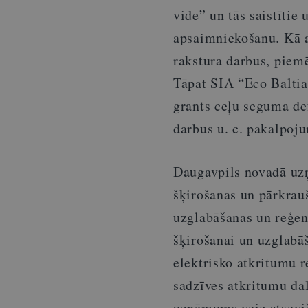
vide” un tās saistītie
apsaimniekošanu. Kā a
rakstura darbus, piemē
Tāpat SIA “Eco Baltia
grants ceļu seguma de
darbus u. c. pakalpoj
Daugavpils novadā uz
šķirošanas un pārkrau
uzglabāšanas un reģen
šķirošanai un uzglabāš
elektrisko atkritumu 
sadzīves atkritumu dal
uzņēmums veic atsevi