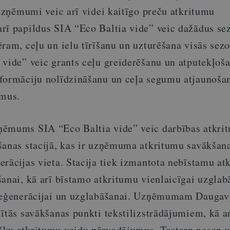
 uzņēmumi veic arī videi kaitīgo preču atkritumu
rī papildus SIA “Eco Baltia vide” veic dažādus se
ram, ceļu un ielu tīrīšanu un uzturēšana visās sezo
 vide” veic grants ceļu greiderēšanu un atputekļoš
formāciju nolīdzināšanu un ceļa segumu atjaunoša
umus.
ņēmums SIA “Eco Baltia vide” veic darbības atkri
šanas stacijā, kas ir uzņēmuma atkritumu savākšana
erācijas vieta. Stacija tiek izmantota nebīstamu at
anai, kā arī bīstamo atkritumu vienlaicīgai uzglab
reģenerācijai un uzglabāšanai. Uzņēmumam Daugavpi
ītās savākšanas punkti tekstilizstrādājumiem, kā a
šķu atkritumu veidu pārvadājumus. Tostarp nesen