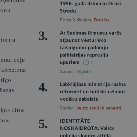
1998. gadā dzimušo Druvi
tumu
Strodu
Pirms 2 dienām,
Drošība
3.
Ar Saeimas lēmumu varēs
toriju
atjaunot vēsturisko
taisnīgumu padomju
psihiatrijas represiju
šanu, ceļu
upuriem
1
faltbetona
Šodien,
Reģistri
tīgo
4.
Labklājības ministrija rosina
āšanas
reformēt un būtiski uzlabot
vecāku pabalstu
ķus citus
Šodien,
Valsts sociālie pabalsti
āmos
5.
IDENTITĀTE
NOSKAIDROTA: Valsts
policija skaidro attēlā