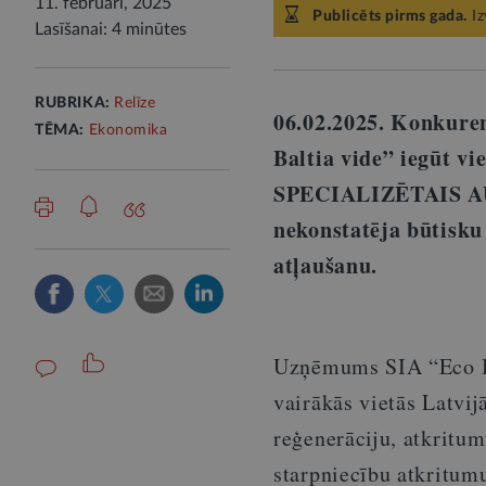
11. februārī, 2025
Publicēts pirms gada.
Iz
Lasīšanai: 4 minūtes
RUBRIKA:
Relīze
06.02.2025. Konkur
TĒMA:
Ekonomika
Baltia vide” iegūt 
SPECIALIZĒTAIS 
nekonstatēja būtisku
atļaušanu.
Uzņēmums SIA “Eco Ba
vairākās vietās Latvij
reģenerāciju, atkritum
starpniecību atkritumu