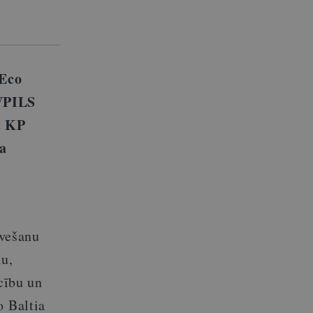
“Eco
AVPILS
 KP
ma
vešanu
nu,
cību un
o Baltia