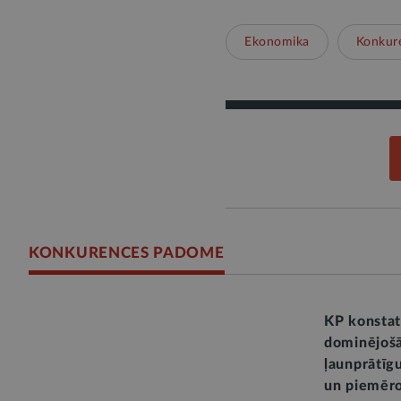
Ekonomika
Konkur
KONKURENCES PADOME
KP konstat
dominējošā
ļaunprātīg
un piemēr