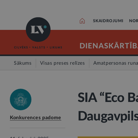
SKAIDROJUMI
NOR
DIENASKĀRTĪB
Sākums
Visas preses relīzes
Amatpersonas run
SIA “Eco B
Daugavpil
Konkurences padome