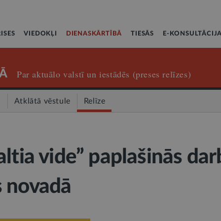
ISES
VIEDOKĻI
DIENASKĀRTĪBĀ
TIESĀS
E-KONSULTĀCIJ
Ā
Par aktuālo valstī un iestādēs (preses relīzes)
a
Atklātā vēstule
Relīze
altia vide” paplašinās dar
s novadā