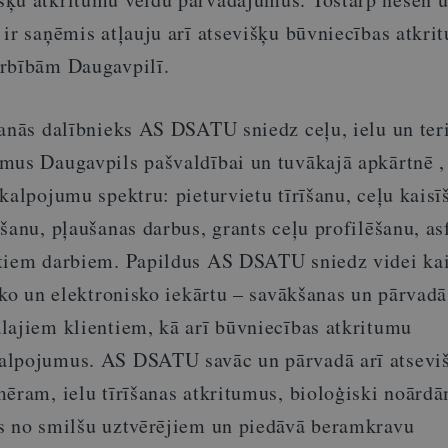
 ir saņēmis atļauju arī atsevišķu būvniecības atkri
arbībām Daugavpilī.
anās dalībnieks AS DSATU sniedz ceļu, ielu un teri
mus Daugavpils pašvaldībai un tuvākajā apkārtnē ,
kalpojumu spektru: pieturvietu tīrīšanu, ceļu kaisī
šanu, pļaušanas darbus, grants ceļu profilēšanu, as
tiem darbiem. Papildus AS DSATU sniedz videi kai
sko un elektronisko iekārtu – savākšanas un pārvad
lajiem klientiem, kā arī būvniecības atkritumu
alpojumus. AS DSATU savāc un pārvadā arī atseviš
mēram, ielu tīrīšanas atkritumus, bioloģiski noārd
s no smilšu uztvērējiem un piedāvā beramkravu