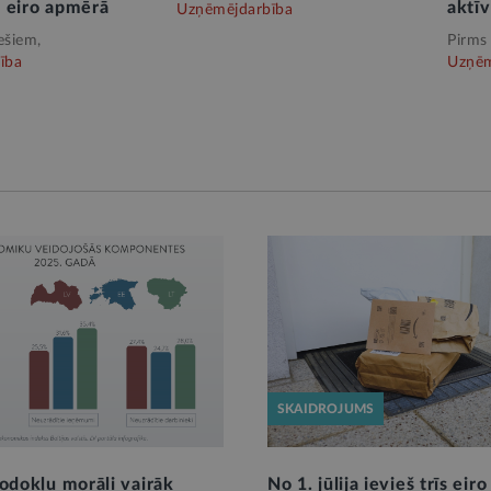
 eiro apmērā
aktī
Uzņēmējdarbība
ešiem,
Pirms
ība
Uzņēm
SKAIDROJUMS
nodokļu morāli vairāk
No 1. jūlija ievieš trīs eir