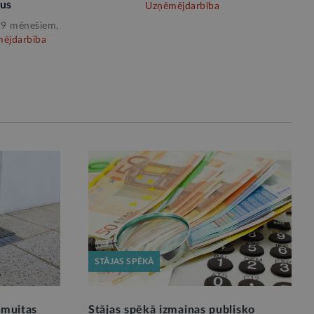
vus
Uzņēmējdarbība
 9 mēnešiem,
ējdarbība
STĀJAS SPĒKĀ
o muitas
Stājas spēkā izmaiņas publisko