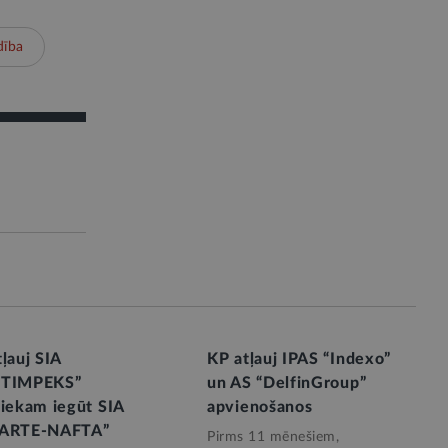
dība
ļauj SIA
KP atļauj IPAS “Indexo”
FTIMPEKS”
un AS “DelfinGroup”
niekam iegūt SIA
apvienošanos
ARTE-NAFTA”
Pirms 11 mēnešiem,