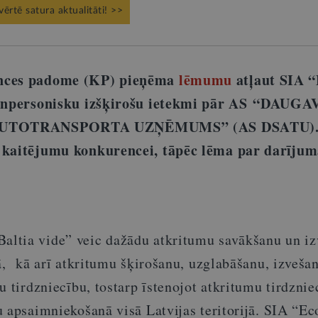
vērtē satura aktualitāti! >>
ences padome (KP) pieņēma
lēmumu
atļaut SIA 
vienpersonisku izšķirošu ietekmi pār AS “DAUG
AUTOTRANSPORTA UZŅĒMUMS” (AS DSATU).
 kaitējumu konkurencei, tāpēc lēma par darīju
ltia vide” veic dažādu atkritumu savākšanu un iz
ā, kā arī atkritumu šķirošanu, uzglabāšanu, izveša
u tirdzniecību, tostarp īstenojot atkritumu tirdznie
 apsaimniekošanā visā Latvijas teritorijā. SIA “Ec