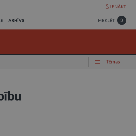
IENĀKT
AS
ARHĪVS
MEKLĒT
Tēmas
bību