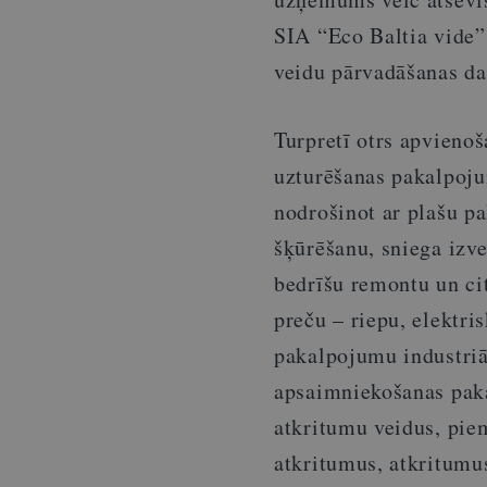
SIA “Eco Baltia vide”
veidu pārvadāšanas d
Turpretī otrs apvienoš
uzturēšanas pakalpoju
nodrošinot ar plašu pa
šķūrēšanu, sniega izve
bedrīšu remontu un ci
preču – riepu, elektri
pakalpojumu industriā
apsaimniekošanas pak
atkritumu veidus, pie
atkritumus, atkritumu