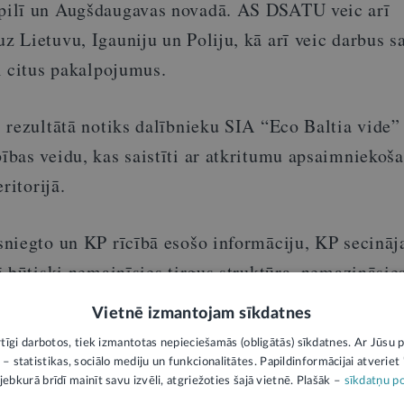
ilī un Augšdaugavas novadā. AS DSATU veic arī
Lietuvu, Igauniju un Poliju, kā arī veic darbus sa
l citus pakalpojumus.
 rezultātā notiks dalībnieku SIA “Eco Baltia vide”
bas veidu, kas saistīti ar atkritumu apsaimniekoša
ritorijā.
niegto un KP rīcībā esošo informāciju, KP secināj
 būtiski nemainīsies tirgus struktūra, nemazināsie
dosies vai nenostiprināsies dominējošais stāvoklis
Vietnē izmantojam sīkdatnes
 tirgos Latvijā, tāpēc apvienošanās darījums ir at
rtīgi darbotos, tiek izmantotas nepieciešamās (obligātās) sīkdatnes. Ar Jūsu p
 – statistikas, sociālo mediju un funkcionalitātes. Papildinformācijai atveriet "
jebkurā brīdī mainīt savu izvēli, atgriežoties šajā vietnē. Plašāk –
sīkdatņu po
ku konkurences samazināšanos uzņēmumu apvienoša