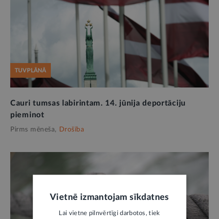
TUVPLĀNĀ
Cauri tumsas labirintam. 14. jūnija deportāciju
pieminot
Pirms mēneša,
Drošība
Vietnē izmantojam sīkdatnes
Lai vietne pilnvērtīgi darbotos, tiek