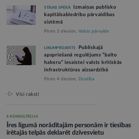
Izmaiņas publisko
STĀJAS SPĒKĀ
kapitālsabiedrību pārvaldības
sistēmā
Pirms 3 dienām,
Valsts pārvalde
Publiskajā
LIKUMPROJEKTS
apspriešanā regulējums “balto
hakeru” iesaistei valsts kritiskās
infrastruktūras aizsardzībā
Pirms 4 dienām,
Drošība
Visi raksti
E-KONSULTĀCIJA
Īres līgumā norādītajām personām ir tiesības
īrētajās telpās deklarēt dzīvesvietu