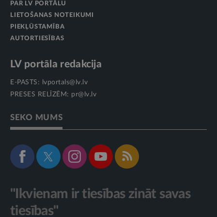
PAR LV PORTĀLU
LIETOŠANAS NOTEIKUMI
PIEKĻŪSTAMĪBA
AUTORTIESĪBAS
LV portāla redakcija
E-PASTS:
lvportals@lv.lv
PRESES RELĪZĒM:
pr@lv.lv
SEKO MUMS
"Ikvienam ir tiesības zināt savas
tiesības"