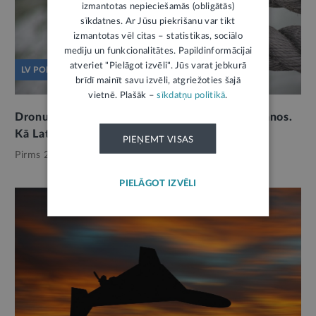
izmantotas nepieciešamās (obligātās)
sīkdatnes. Ar Jūsu piekrišanu var tikt
izmantotas vēl citas – statistikas, sociālo
mediju un funkcionalitātes. Papildinformācijai
atveriet "Pielāgot izvēli". Jūs varat jebkurā
LV PORTĀLS JAUTĀ
brīdī mainīt savu izvēli, atgriežoties šajā
vietnē. Plašāk –
sīkdatņu politikā
.
Dronu incidenti izgaismo neziņu un neuzticēšanos.
Kā Latvijā izveidot noturības kultūru?
PIEŅEMT VISAS
Pirms 2 mēnešiem,
Drošība
PIELĀGOT IZVĒLI