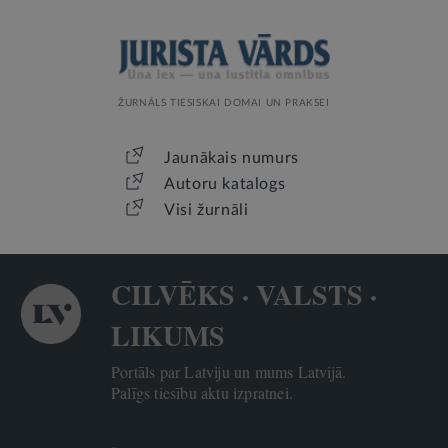
ŽURNĀLS TIESISKAI DOMAI UN PRAKSEI
Jaunākais numurs
Autoru katalogs
Visi žurnāli
CILVĒKS · VALSTS ·
LIKUMS
Portāls par Latviju un mums Latvijā.
Palīgs tiesību aktu izpratnei.