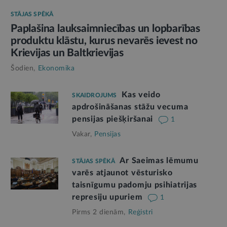
STĀJAS SPĒKĀ
Paplašina lauksaimniecības un lopbarības
produktu klāstu, kurus nevarēs ievest no
Krievijas un Baltkrievijas
Šodien,
Ekonomika
Kas veido
SKAIDROJUMS
apdrošināšanas stāžu vecuma
pensijas piešķiršanai
1
Vakar,
Pensijas
Ar Saeimas lēmumu
STĀJAS SPĒKĀ
varēs atjaunot vēsturisko
taisnīgumu padomju psihiatrijas
represiju upuriem
1
Pirms 2 dienām,
Reģistri