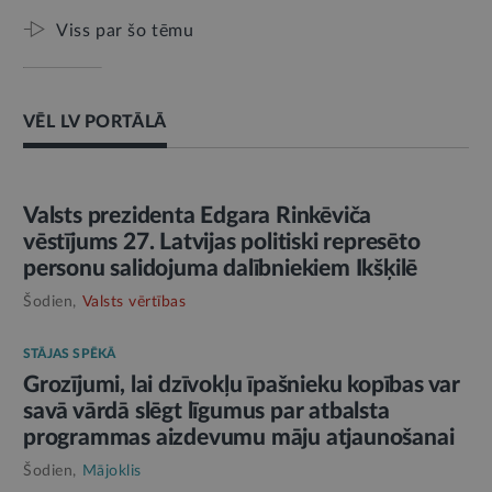
Viss par šo tēmu
VĒL LV PORTĀLĀ
AMATPERSONAS RUNA
Valsts prezidenta Edgara Rinkēviča
vēstījums 27. Latvijas politiski represēto
personu salidojuma dalībniekiem Ikšķilē
Šodien,
Valsts vērtības
STĀJAS SPĒKĀ
Grozījumi, lai dzīvokļu īpašnieku kopības var
savā vārdā slēgt līgumus par atbalsta
programmas aizdevumu māju atjaunošanai
Šodien,
Mājoklis