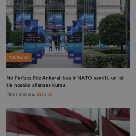
TUVPLĀNĀ
No Parīzes līdz Ankarai: kas ir NATO samiti, un kā
tie nosaka alianses kursu
Pirms mēneša,
Drošība