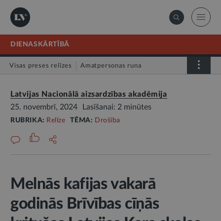
DIENASKĀRTĪBĀ
Visas preses relīzes
Amatpersonas runa
Atklātā vēstule
Relīze
Latvijas Nacionālā aizsardzības akadēmija
25. novembrī, 2024
Lasīšanai: 2 minūtes
RUBRIKA:
Relīze
TĒMA:
Drošība
Melnās kafijas vakarā
godinās Brīvības cīņās