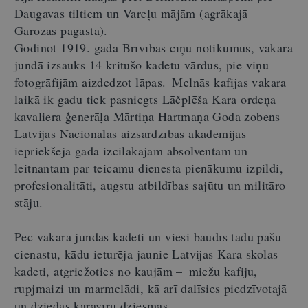
Daugavas tiltiem un Vareļu mājām (agrākajā
Garozas pagastā).
Godinot 1919. gada Brīvības cīņu notikumus, vakara
jundā izsauks 14 kritušo kadetu vārdus, pie viņu
fotogrāfijām aizdedzot lāpas. Melnās kafijas vakara
laikā ik gadu tiek pasniegts Lāčplēša Kara ordeņa
kavaliera ģenerāļa Mārtiņa Hartmaņa Goda zobens
Latvijas Nacionālās aizsardzības akadēmijas
iepriekšējā gada izcilākajam absolventam un
leitnantam par teicamu dienesta pienākumu izpildi,
profesionalitāti, augstu atbildības sajūtu un militāro
stāju.
Pēc vakara jundas kadeti un viesi baudīs tādu pašu
cienastu, kādu ieturēja jaunie Latvijas Kara skolas
kadeti, atgriežoties no kaujām – miežu kafiju,
rupjmaizi un marmelādi, kā arī dalīsies piedzīvotajā
un dziedās karavīru dziesmas.