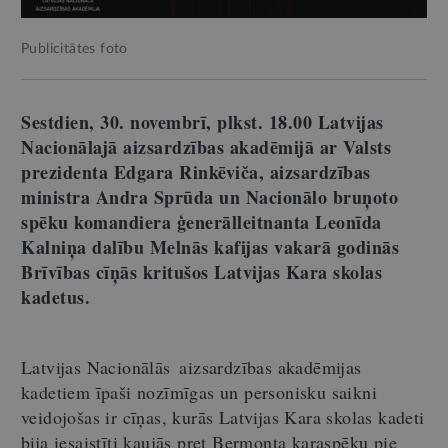
Publicitātes foto
Sestdien, 30. novembrī, plkst. 18.00 Latvijas
Nacionālajā aizsardzības akadēmijā ar Valsts
prezidenta Edgara Rinkēviča, aizsardzības
ministra Andra Sprūda un Nacionālo bruņoto
spēku komandiera ģenerālleitnanta Leonīda
Kalniņa dalību Melnās kafijas vakarā godinās
Brīvības cīņās kritušos Latvijas Kara skolas
kadetus.
Latvijas Nacionālās aizsardzības akadēmijas
kadetiem īpaši nozīmīgas un personisku saikni
veidojošas ir cīņas, kurās Latvijas Kara skolas kadeti
bija iesaistīti kaujās pret Bermonta karaspēku pie