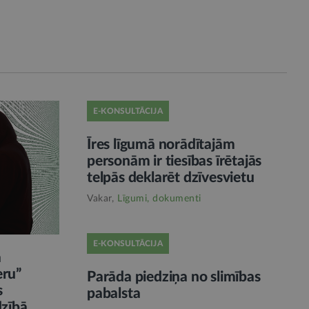
E-KONSULTĀCIJA
Īres līgumā norādītajām
personām ir tiesības īrētajās
telpās deklarēt dzīvesvietu
Vakar,
Līgumi, dokumenti
E-KONSULTĀCIJA
ā
eru”
Parāda piedziņa no slimības
s
pabalsta
dzībā