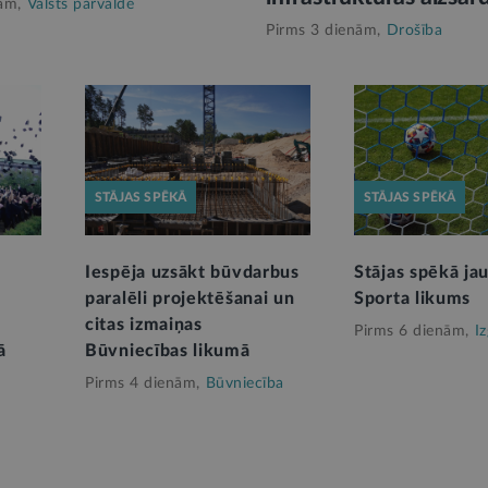
ām,
Valsts pārvalde
Pirms 3 dienām,
Drošība
STĀJAS SPĒKĀ
STĀJAS SPĒKĀ
Iespēja uzsākt būvdarbus
Stājas spēkā ja
paralēli projektēšanai un
Sporta likums
citas izmaiņas
Pirms 6 dienām,
Iz
ā
Būvniecības likumā
Pirms 4 dienām,
Būvniecība