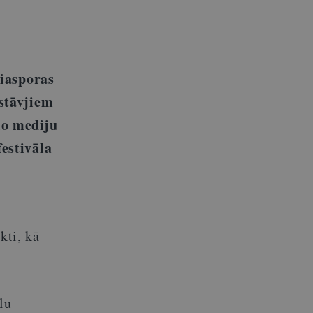
diasporas
rstāvjiem
lo mediju
festivāla
kti, kā
lu