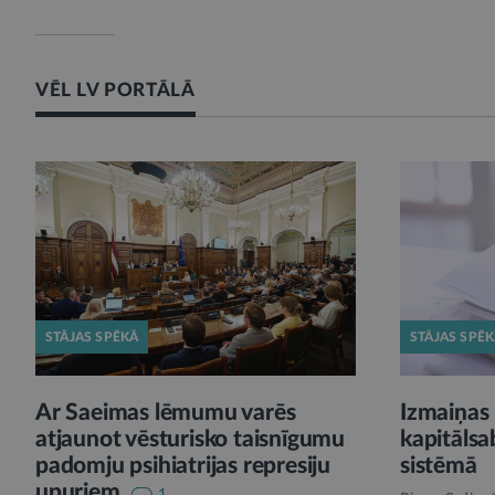
VĒL LV PORTĀLĀ
STĀJAS SPĒKĀ
STĀJAS SPĒ
Ar Saeimas lēmumu varēs
Izmaiņas 
atjaunot vēsturisko taisnīgumu
kapitālsa
padomju psihiatrijas represiju
sistēmā
upuriem
1