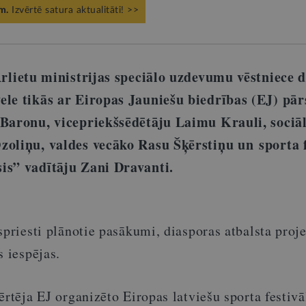
m.
Izvērtē satura aktualitāti! >>
rlietu ministrijas speciālo uzdevumu vēstniece 
ele tikās ar Eiropas Jauniešu biedrības (EJ) pā
 Baronu, vicepriekšsēdētāju Laimu Krauli, sociā
zoliņu, valdes vecāko Rasu Šķērstiņu un
sporta 
is” vadītāju Zani Dravanti.
spriesti plānotie pasākumi, diasporas atbalsta proje
s iespējas.
ērtēja EJ organizēto Eiropas latviešu sporta festivā