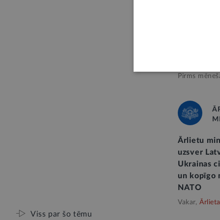
Centrālā st
publicēs i
uzņēmumiem
Krieviju un
Pirms mēneš
Ā
M
Ārlietu mi
uzsver Latv
Ukrainas c
un kopīgo 
NATO
Vakar,
Ārliet
Viss par šo tēmu