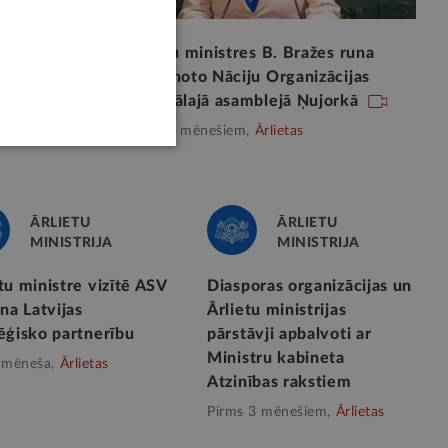
s runa
Ārlietu ministres B. Bražes runa
cijas
Apvienoto Nāciju Organizācijas
Ģenerālajā asamblejā Ņujorkā
Pirms 5 mēnešiem,
Ārlietas
ĀRLIETU
ĀRLIETU
MINISTRIJA
MINISTRIJA
tu ministre vizītē ASV
Diasporas organizācijas un
ina Latvijas
Ārlietu ministrijas
ēģisko partnerību
pārstāvji apbalvoti ar
Ministru kabineta
 mēneša,
Ārlietas
Atzinības rakstiem
Pirms 3 mēnešiem,
Ārlietas