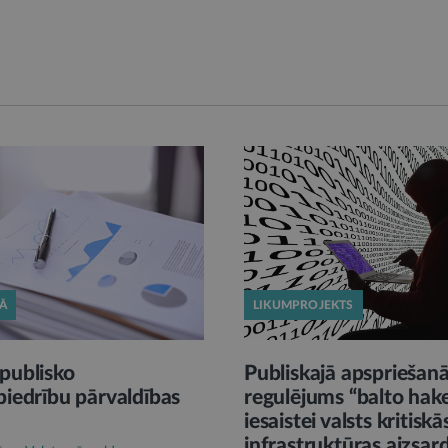
KĀ
LIKUMPROJEKTS
publisko
Publiskajā apspriešan
biedrību pārvaldības
regulējums “balto hak
iesaistei valsts kritiskā
infrastruktūras aizsar