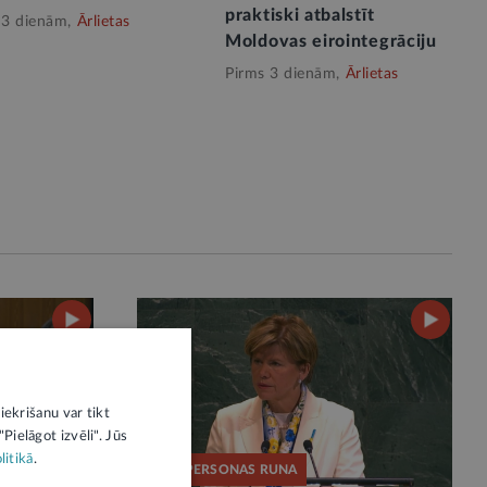
praktiski atbalstīt
 3 dienām,
Ārlietas
Moldovas eirointegrāciju
Pirms 3 dienām,
Ārlietas
iekrišanu var tikt
Pielāgot izvēli". Jūs
litikā
.
AMATPERSONAS RUNA