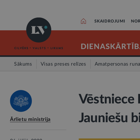
SKAIDROJUMI
NOR
DIENASKĀRTĪB
Sākums
Visas preses relīzes
Amatpersonas run
Vēstniece E
Jauniešu b
Ārlietu ministrija