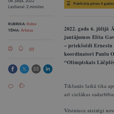
06. jūlijā, 2022
Publicēts pirms 4 gadie
Lasīšanai: 2 minūtes
RUBRIKA:
Relīze
2022. gada 6. jūlijā
Ā
TĒMA:
Ārlietas
jautājumos Elita Gav
– priekšsēdi Ernestu
koordinatori Paulu O
“Olimpiskais Lāčplēs
Tikšanās laikā tika ap
arī ciešākas sadarbība
Vēstniece atzinīgi nov