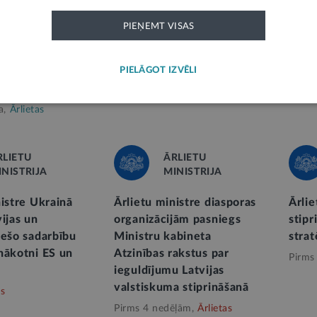
PIEŅEMT VISAS
atistikas pārvalde
Ārlietu ministres B. Braže
nformāciju par
Apvienoto Nāciju Organizā
PIELĀGOT IZVĒLI
, kas sadarbojas ar
Drošības padomē
 Baltkrieviju
1
Pirms 5 mēnešiem,
Ārlietas
a,
Ārlietas
RLIETU
ĀRLIETU
INISTRIJA
MINISTRIJA
nistre Ukrainā
Ārlietu ministre diasporas
Ārlie
ijas un
organizācijām pasniegs
stipr
iešo sadarbību
Ministru kabineta
strat
nākotni ES un
Atzinības rakstus par
Pirms
ieguldījumu Latvijas
valstiskuma stiprināšanā
as
Pirms 4 nedēļām,
Ārlietas