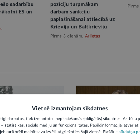
iešo sadarbību
pozīciju turpmākam
Pirms
nākotni ES un
darbam sankciju
paplašināšanai attiecībā uz
Krieviju un Baltkrieviju
as
Pirms 3 dienām,
Ārlietas
Vietnē izmantojam sīkdatnes
rtīgi darbotos, tiek izmantotas nepieciešamās (obligātās) sīkdatnes. Ar Jūsu p
 – statistikas, sociālo mediju un funkcionalitātes. Papildinformācijai atveriet "
jebkurā brīdī mainīt savu izvēli, atgriežoties šajā vietnē. Plašāk –
sīkdatņu po
KĀ
AMATPERSONAS RUNA