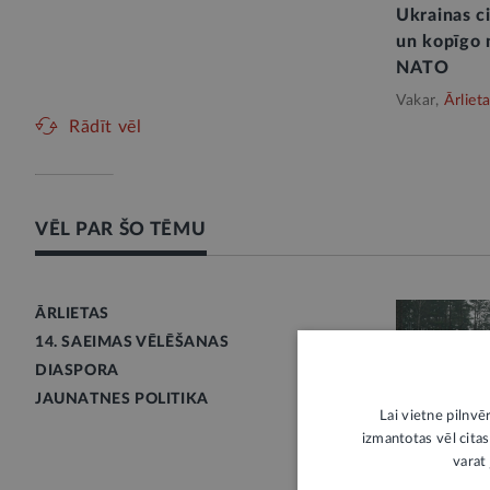
Ukrainas c
un kopīgo 
NATO
Vakar,
Ārliet
Rādīt vēl
VĒL PAR ŠO TĒMU
ĀRLIETAS
14. SAEIMAS VĒLĒŠANAS
DIASPORA
JAUNATNES POLITIKA
Lai vietne pilnvē
izmantotas vēl citas
varat 
STĀJAS SPĒ