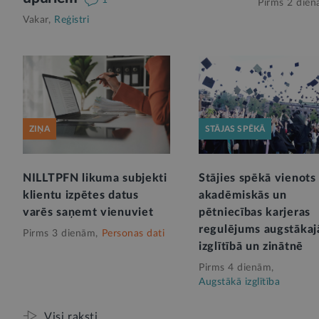
Pirms 2 dien
Vakar,
Reģistri
ZIŅA
STĀJAS SPĒKĀ
NILLTPFN likuma subjekti
Stājies spēkā vienots
klientu izpētes datus
akadēmiskās un
varēs saņemt vienuviet
pētniecības karjeras
regulējums augstākaj
Pirms 3 dienām,
Personas dati
izglītībā un zinātnē
Pirms 4 dienām,
Augstākā izglītība
Visi raksti