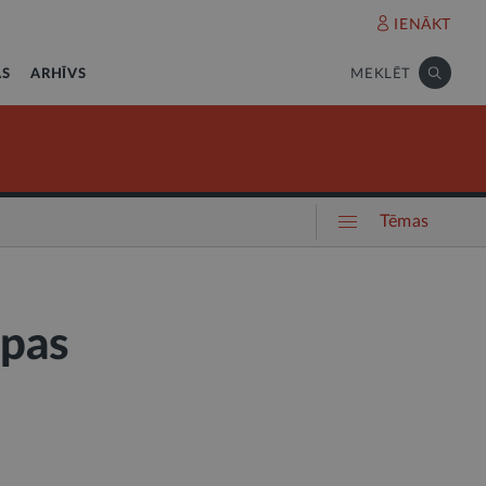
IENĀKT
AS
ARHĪVS
MEKLĒT
Tēmas
opas