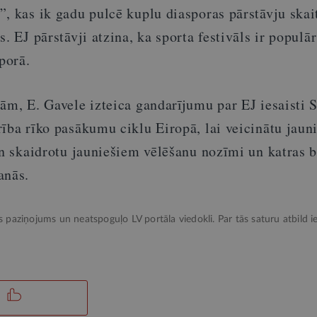
, kas ik gadu pulcē kuplu diasporas pārstāvju skai
s. EJ pārstāvji atzina, ka sporta festivāls ir populā
sporā.
nām, E. Gavele izteica gandarījumu par EJ iesaisti 
ība rīko pasākumu ciklu Eiropā, lai veicinātu jaun
un skaidrotu jauniešiem vēlēšanu nozīmi un katras b
anās.
ks paziņojums un neatspoguļo LV portāla viedokli. Par tās saturu atbild ie