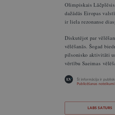
Olimpiskais Lāčplēsis”
dažādās Eiropas valstī
ir liela rezonanse dia
Diskutējot par vēlēša
vēlēšanās. Šogad biedr
pilsonisko aktivitāti 
vērtību Saeimas vēlēš
Šī informācija ir publis
Publicēšanas noteikumi
LABS SATURS