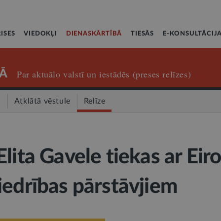
ISES
VIEDOKĻI
DIENASKĀRTĪBĀ
TIESĀS
E-KONSULTĀCIJ
Ā
Par aktuālo valstī un iestādēs (preses relīzes)
a
Atklātā vēstule
Relīze
lita Gavele tiekas ar Eir
iedrības pārstāvjiem