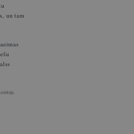
tu
rs,
un tam
Saeimas
iešu
alss
sūtītājs.