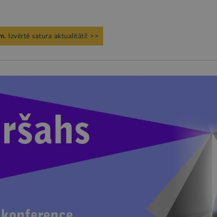
m.
Izvērtē satura aktualitāti! >>