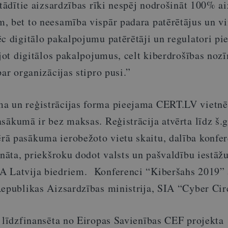
stādītie aizsardzības rīki nespēj nodrošināt 100% a
, bet to neesamība vispār padara patērētājus un vi
c digitālo pakalpojumu patērētāji un regulatori pi
ājot digitālos pakalpojumus, celt kiberdrošības noz
par organizācijas stipro pusi.”
a un reģistrācijas forma pieejama CERT.LV vietnē
asākumā ir bez maksas. Reģistrācija atvērta līdz š.g
ā pasākuma ierobežoto vietu skaitu, dalība konfe
ināta, priekšroku dodot valsts un pašvaldību iestāž
A Latvija biedriem. Konferenci “Kiberšahs 2019” 
Republikas Aizsardzības ministrija, SIA “Cyber Cir
k līdzfinansēta no Eiropas Savienības CEF projekta