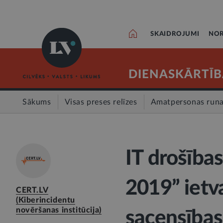
SKAIDROJUMI
NOR
DIENASKĀRTĪB
Sākums
Visas preses relīzes
Amatpersonas run
IT drošība
2019” ietv
CERT.LV
(Kiberincidentu
novēršanas institūcija)
sacensības