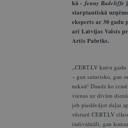
kā -
Jenny Radcliffe
starptautiskā uzņēm
eksperts ar 30 gadu 
arī Latvijas Valsts p
Artis Pabriks.
„CERT.LV katru gadu n
– gan saturisko, gan o
nekad! Daudz ko izmē
vienas uz divām dienā
jeb piedāvājot daļai a
vēsturē CERT.LV rīkos
individuāli, gan koman