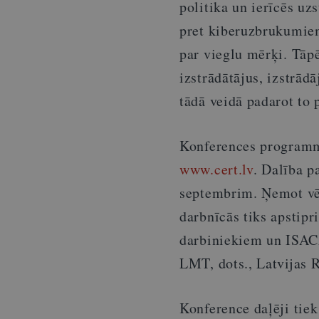
politika un ierīcēs uz
pret kiberuzbrukumiem
par vieglu mērķi. Tāpē
izstrādātājus, izstrād
tādā veidā padarot to 
Konferences programm
www.cert.lv
. Dalība p
septembrim. Ņemot vēr
darbnīcās tiks apstipr
darbiniekiem un ISAC
LMT, dots., Latvijas 
Konference daļēji tie