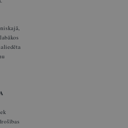
.”
niskajā,
 labākos
saliedēta
nu
CA
iek
drošības