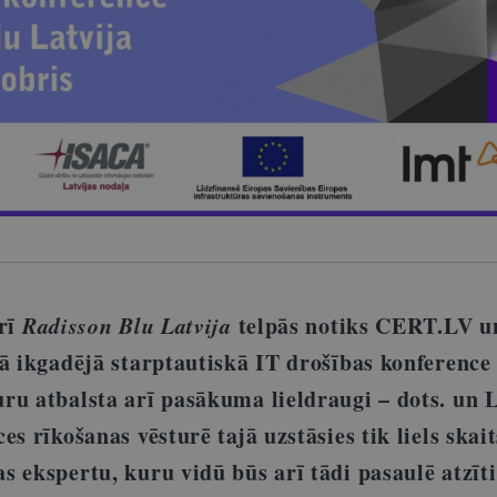
brī
Radisson Blu Latvija
telpās notiks CERT.LV 
tā ikgadējā starptautiskā IT drošības konference
ru atbalsta arī pasākuma lieldraugi – dots. un
es rīkošanas vēsturē tajā uzstāsies tik liels skait
 ekspertu, kuru vidū būs arī tādi pasaulē atzīti