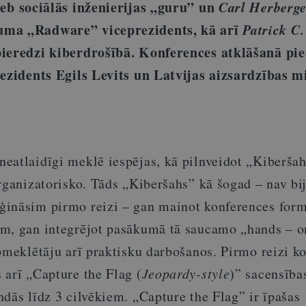
jeb sociālās inženierijas „guru” un
Carl Herberge
uma „Radware” viceprezidents, kā arī
Patrick C.
pieredzi kiberdrošībā. Konferences atklāšanā pie
rezidents Egils Levits un Latvijas aizsardzības m
eatlaidīgi meklē iespējas, kā pilnveidot „Kiberša
rganizatorisko. Tāds „Kiberšahs” kā šogad – nav bij
ģināsim pirmo reizi – gan mainot konferences for
m, gan integrējot pasākumā tā saucamo „hands – o
pmeklētāju arī praktisku darbošanos. Pirmo reizi k
 arī „Capture the Flag (
Jeopardy-style
)” sacensība
dās līdz 3 cilvēkiem. „Capture the Flag” ir īpašas