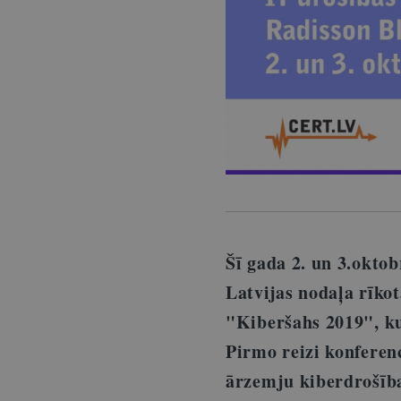
Šī gada 2. un 3.okto
Latvijas nodaļa rīko
"Kiberšahs 2019", ku
Pirmo reizi konferenc
ārzemju kiberdrošības