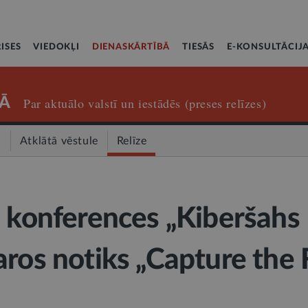
ISES
VIEDOKĻI
DIENASKĀRTĪBĀ
TIESĀS
E-KONSULTĀCIJ
Ā
Par aktuālo valstī un iestādēs (preses relīzes)
a
Atklātā vēstule
Relīze
s konferences „Kiberšahs
aros notiks „Capture the 