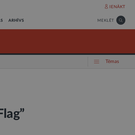
IENĀKT
AS
ARHĪVS
MEKLĒT
Tēmas
Flag”