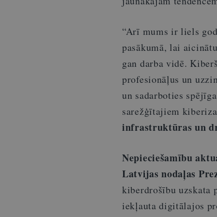
jaunākajām tendencēm 
“Arī mums ir liels god
pasākumā, lai aicināt
gan darba vidē. Kiberš
profesionāļus un uzzin
un sadarboties spējīga
sarežģītajiem kiberi
infrastruktūras un d
Nepieciešamību aktua
Latvijas nodaļas Pre
kiberdrošību uzskata 
iekļauta digitālajos 