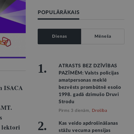
POPULĀRĀKAIS
Dienas
Mēneša
1.
ATRASTS BEZ DZĪVĪBAS
PAZĪMĒM: Valsts policijas
amatpersonas meklē
un ISACA
bezvēsts prombūtnē esošo
1998. gadā dzimušo Druvi
Strodu
 LMT.
Pirms 3 dienām,
Drošība
s
2.
Kas veido apdrošināšanas
 lektori
stāžu vecuma pensijas