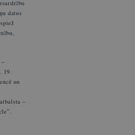
izsardzību
ņu datus
espiež
īmību,
 –
. 19.
rencē un
u
atbalsta –
cle”.