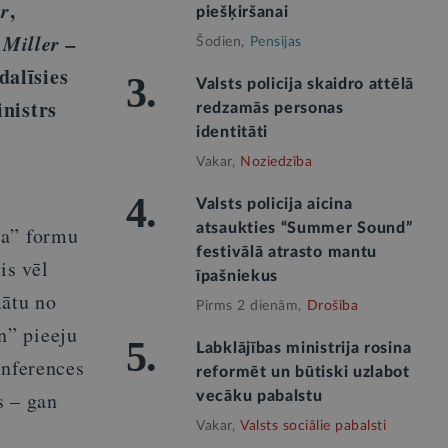
r
,
piešķiršanai
 Miller –
Šodien,
Pensijas
dalīsies
3.
Valsts policija skaidro attēlā
inistrs
redzamās personas
identitāti
Vakar,
Noziedzība
4.
Valsts policija aicina
atsaukties “Summer Sound”
ha” formu
festivālā atrasto mantu
is vēl
īpašniekus
mātu no
Pirms 2 dienām,
Drošība
n” pieeju
5.
Labklājības ministrija rosina
onferences
reformēt un būtiski uzlabot
s – gan
vecāku pabalstu
Vakar,
Valsts sociālie pabalsti