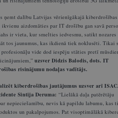
un risinājumiem tehnoloģiju drošībai 5G laikmetā
s ņemt dalību Latvijas vērienīgākajā kiberdrošības
u ikvienu aizdomāties par IT drošību gan savā perso
ahs ir vieta, kur smelties iedvesmu, satikt nozares
āt tos jaunumus, kas ikdienā tiek noklusēti. Tikai 
 profesionāļu vide dod iespēju stāties pretī mūsdie
uzsver Didzis Balodis, dots. IT
zaicinājumiem,”
rošības risinājumu nodaļas vadītājs.
lizēt kiberdrošības jautājumus uzsver arī ISA
zidente Sintija Deruma:
“Lielākā daļa patērētāju
par nepieciešamību, nevis kā papildu labumu, kas t
produktos un pakalpojumos. Pat visoptimālākā kiber