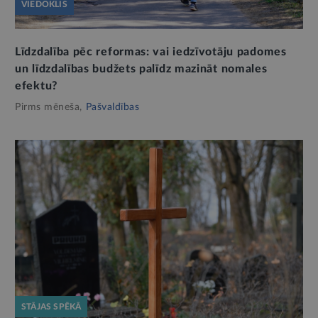
VIEDOKLIS
Līdzdalība pēc reformas: vai iedzīvotāju padomes
un līdzdalības budžets palīdz mazināt nomales
efektu?
Pirms mēneša,
Pašvaldības
STĀJAS SPĒKĀ