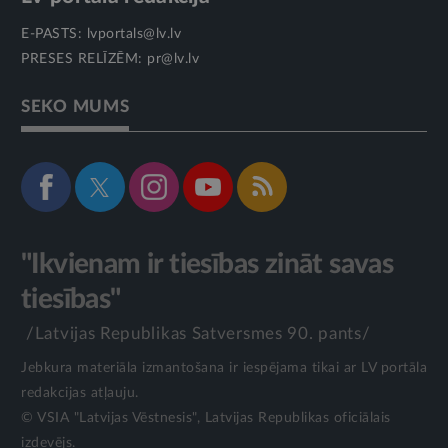
E-PASTS:
lvportals@lv.lv
PRESES RELĪZĒM:
pr@lv.lv
SEKO MUMS
"Ikvienam ir tiesības zināt savas
tiesības"
/Latvijas Republikas Satversmes 90. pants/
Jebkura materiāla izmantošana ir iespējama tikai ar LV portāla
redakcijas atļauju.
© VSIA "Latvijas Vēstnesis", Latvijas Republikas oficiālais
izdevējs.