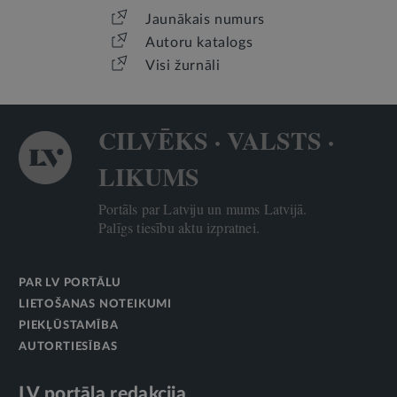
Jaunākais numurs
Autoru katalogs
Visi žurnāli
CILVĒKS · VALSTS ·
LIKUMS
Portāls par Latviju un mums Latvijā.
Palīgs tiesību aktu izpratnei.
PAR LV PORTĀLU
LIETOŠANAS NOTEIKUMI
PIEKĻŪSTAMĪBA
AUTORTIESĪBAS
LV portāla redakcija