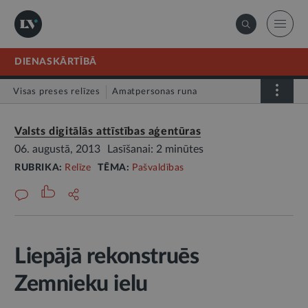
DIENASKĀRTĪBĀ
Visas preses relīzes
Amatpersonas runa
Atklātā vēstule
Relīze
Valsts digitālās attīstības aģentūras
06. augustā, 2013
Lasīšanai: 2 minūtes
RUBRIKA:
Relīze
TĒMA:
Pašvaldības
Liepājā rekonstruēs
Zemnieku ielu