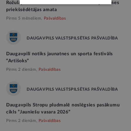
Rožulapas atstādināšanu no Būvniecības padomes
priekšsēdētājas amata
Pirms 5 mēnešiem,
Pašvaldības
DAUGAVPILS VALSTSPILSĒTAS PAŠVALDĪBA
Daugavpilī notiks jaunatnes un sporta festivāls
“Artišoks”
Pirms 2 dienām,
Pašvaldības
DAUGAVPILS VALSTSPILSĒTAS PAŠVALDĪBA
Daugavpils Stropu pludmalē noslēgsies pasākumu
cikls “Jauniešu vasara 2026”
Pirms 2 dienām,
Pašvaldības