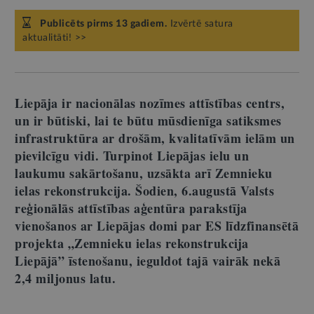
Publicēts pirms 13 gadiem.
Izvērtē satura
aktualitāti! >>
Liepāja ir nacionālas nozīmes attīstības centrs,
un ir būtiski, lai te būtu mūsdienīga satiksmes
infrastruktūra ar drošām, kvalitatīvām ielām un
pievilcīgu vidi. Turpinot Liepājas ielu un
laukumu sakārtošanu, uzsākta arī Zemnieku
ielas rekonstrukcija. Šodien, 6.augustā Valsts
reģionālās attīstības aģentūra parakstīja
vienošanos ar Liepājas domi par ES līdzfinansētā
projekta „Zemnieku ielas rekonstrukcija
Liepājā” īstenošanu, ieguldot tajā vairāk nekā
2,4 miljonus latu.