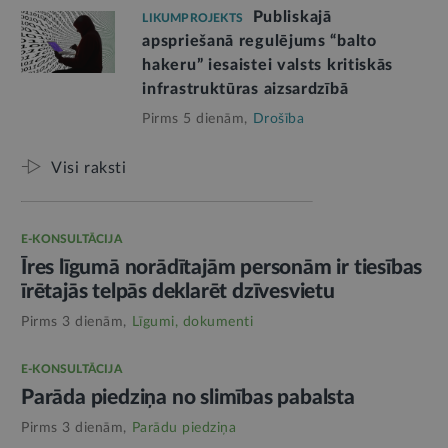
Publiskajā
LIKUMPROJEKTS
apspriešanā regulējums “balto
hakeru” iesaistei valsts kritiskās
infrastruktūras aizsardzībā
Pirms 5 dienām,
Drošība
Visi raksti
E-KONSULTĀCIJA
Īres līgumā norādītajām personām ir tiesības
īrētajās telpās deklarēt dzīvesvietu
Pirms 3 dienām,
Līgumi, dokumenti
E-KONSULTĀCIJA
Parāda piedziņa no slimības pabalsta
Pirms 3 dienām,
Parādu piedziņa