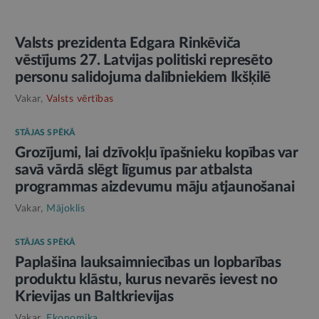
Valsts prezidenta Edgara Rinkēviča
vēstījums 27. Latvijas politiski represēto
personu salidojuma dalībniekiem Ikšķilē
Vakar,
Valsts vērtības
STĀJAS SPĒKĀ
Grozījumi, lai dzīvokļu īpašnieku kopības var
savā vārdā slēgt līgumus par atbalsta
programmas aizdevumu māju atjaunošanai
Vakar,
Mājoklis
STĀJAS SPĒKĀ
Paplašina lauksaimniecības un lopbarības
produktu klāstu, kurus nevarēs ievest no
Krievijas un Baltkrievijas
Vakar,
Ekonomika