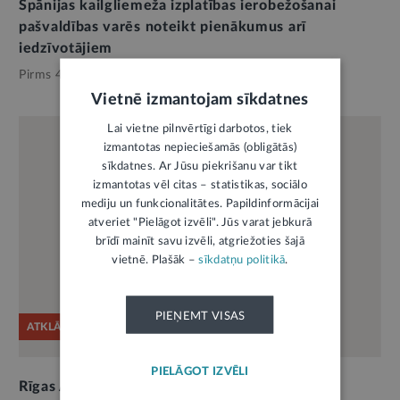
Spānijas kailgliemeža izplatības ierobežošanai
pašvaldības varēs noteikt pienākumus arī
iedzīvotājiem
Pirms 4 mēnešiem,
Pašvaldības
Vietnē izmantojam sīkdatnes
Lai vietne pilnvērtīgi darbotos, tiek
izmantotas nepieciešamās (obligātās)
sīkdatnes. Ar Jūsu piekrišanu var tikt
izmantotas vēl citas – statistikas, sociālo
mediju un funkcionalitātes. Papildinformācijai
atveriet "Pielāgot izvēli". Jūs varat jebkurā
brīdī mainīt savu izvēli, atgriežoties šajā
vietnē. Plašāk –
sīkdatņu politikā
.
PIEŅEMT VISAS
ATKLĀTĀ VĒSTULE
PIELĀGOT IZVĒLI
Rīgas Apkaimju alianses atklātā vēstule par E.