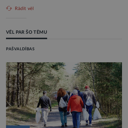
Rādīt vēl
VĒL PAR ŠO TĒMU
PAŠVALDĪBAS