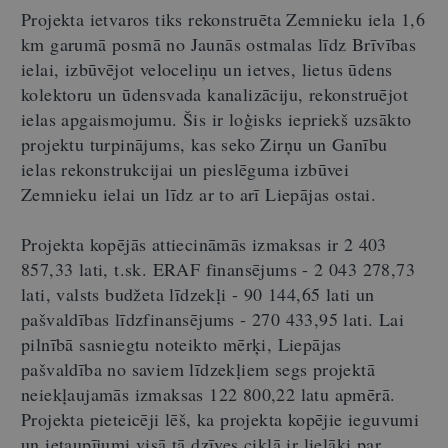
Projekta ietvaros tiks rekonstruēta Zemnieku iela 1,6
km garumā posmā no Jaunās ostmalas līdz Brīvības
ielai, izbūvējot veloceliņu un ietves, lietus ūdens
kolektoru un ūdensvada kanalizāciju, rekonstruējot
ielas apgaismojumu. Šis ir loģisks iepriekš uzsākto
projektu turpinājums, kas seko Zirņu un Ganību
ielas rekonstrukcijai un pieslēguma izbūvei
Zemnieku ielai un līdz ar to arī Liepājas ostai.
Projekta kopējās attiecināmās izmaksas ir 2 403
857,33 lati, t.sk. ERAF finansējums - 2 043 278,73
lati, valsts budžeta līdzekļi - 90 144,65 lati un
pašvaldības līdzfinansējums - 270 433,95 lati. Lai
pilnībā sasniegtu noteikto mērķi, Liepājas
pašvaldība no saviem līdzekļiem segs projektā
neiekļaujamās izmaksas 122 800,22 latu apmērā.
Projekta pieteicēji lēš, ka projekta kopējie ieguvumi
un ietaupījumi visā tā dzīves ciklā ir lielāki par