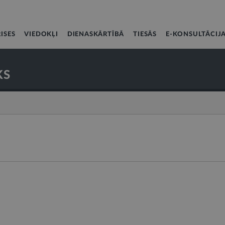
ISES
VIEDOKĻI
DIENASKĀRTĪBĀ
TIESĀS
E-KONSULTĀCIJ
KS