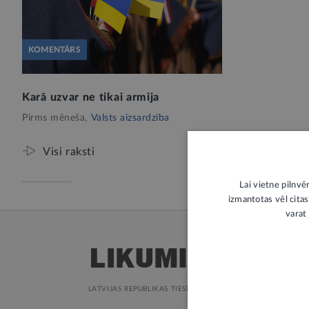
KOMENTĀRS
Karā uzvar ne tikai armija
Pirms mēneša,
Valsts aizsardzība
Visi raksti
Lai vietne pilnvē
izmantotas vēl citas
varat 
LATVIJAS REPUBLIKAS TIESĪBU AKTI