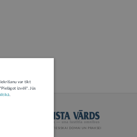
iekrišanu var tikt
Pielāgot izvēli". Jūs
litikā
.
ŽURNĀLS TIESISKAI DOMAI UN PRAKSEI