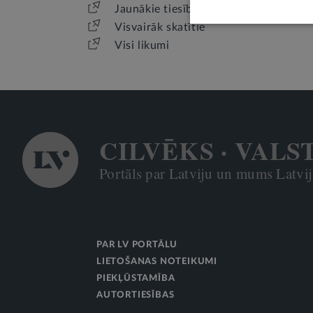
Jaunākie tiesību akti
Visvairāk skatītie
Visi likumi
CILVĒKS · VALS
Portāls par Latviju un mums Latvijā
PAR LV PORTĀLU
LIETOŠANAS NOTEIKUMI
PIEKĻŪSTAMĪBA
AUTORTIESĪBAS