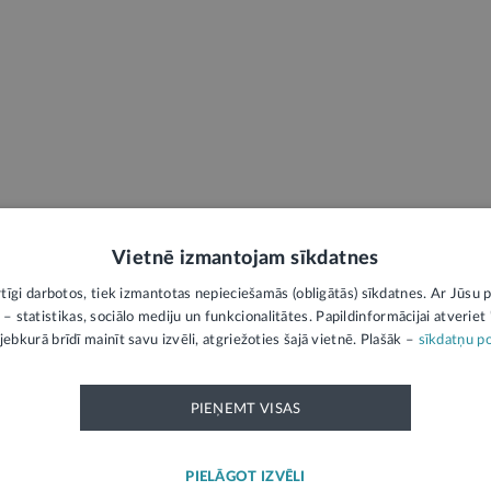
Vietnē izmantojam sīkdatnes
rtīgi darbotos, tiek izmantotas nepieciešamās (obligātās) sīkdatnes. Ar Jūsu p
 – statistikas, sociālo mediju un funkcionalitātes. Papildinformācijai atveriet "
jebkurā brīdī mainīt savu izvēli, atgriežoties šajā vietnē. Plašāk –
sīkdatņu po
PIEŅEMT VISAS
LATVIJAS REPUBLIKAS OFICIĀLAIS IZDEVUMS
PIELĀGOT IZVĒLI