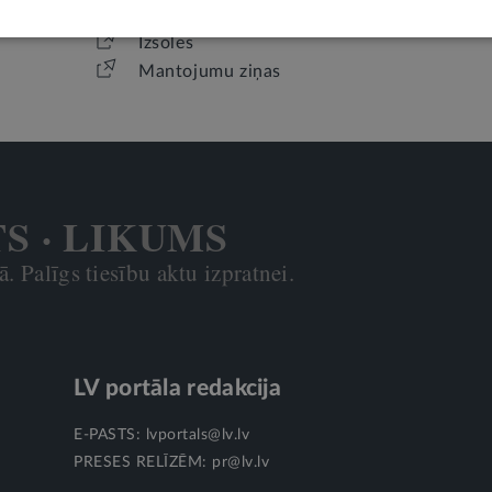
Jaunākais laidiens
Izsoles
Mantojumu ziņas
TS · LIKUMS
. Palīgs tiesību aktu izpratnei.
LV portāla redakcija
E-PASTS:
lvportals@lv.lv
PRESES RELĪZĒM:
pr@lv.lv