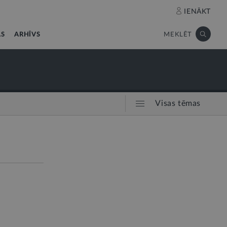
IENĀKT
AS
ARHĪVS
MEKLĒT
Visas tēmas