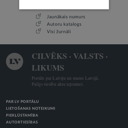
ŽURNĀLS TIESISKAI DOMAI UN PRAKSEI
Jaunākais numurs
Autoru katalogs
Visi žurnāli
CILVĒKS · VALSTS ·
LIKUMS
Portāls par Latviju un mums Latvijā.
Palīgs tiesību aktu izpratnei.
PAR LV PORTĀLU
LIETOŠANAS NOTEIKUMI
PIEKĻŪSTAMĪBA
AUTORTIESĪBAS