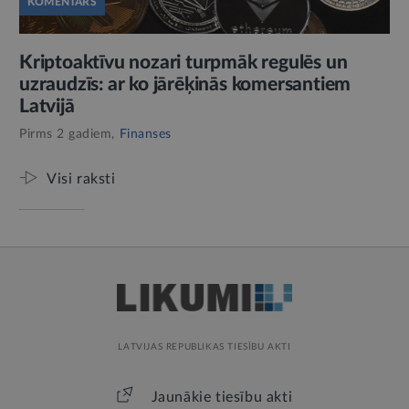
KOMENTĀRS
Kriptoaktīvu nozari turpmāk regulēs un
uzraudzīs: ar ko jārēķinās komersantiem
Latvijā
Pirms 2 gadiem,
Finanses
Visi raksti
LATVIJAS REPUBLIKAS TIESĪBU AKTI
Jaunākie tiesību akti