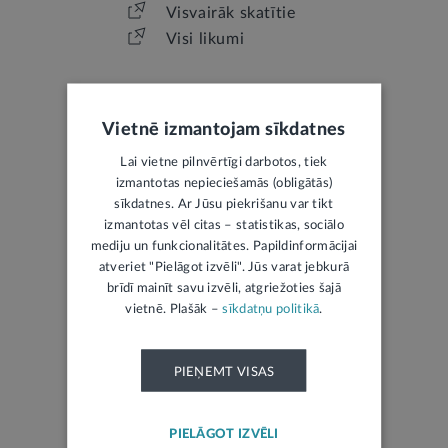
Visvairāk skatītie
Visi likumi
Vietnē izmantojam sīkdatnes
Lai vietne pilnvērtīgi darbotos, tiek
izmantotas nepieciešamās (obligātās)
LATVIJAS REPUBLIKAS OFICIĀLAIS IZDEVUMS
sīkdatnes. Ar Jūsu piekrišanu var tikt
izmantotas vēl citas – statistikas, sociālo
Jaunākais laidiens
mediju un funkcionalitātes. Papildinformācijai
atveriet "Pielāgot izvēli". Jūs varat jebkurā
Izsoles
brīdī mainīt savu izvēli, atgriežoties šajā
Mantojumu ziņas
vietnē. Plašāk –
sīkdatņu politikā
.
PIEŅEMT VISAS
PIELĀGOT IZVĒLI