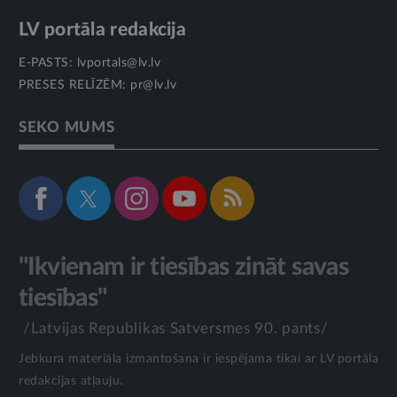
LV portāla redakcija
E-PASTS:
lvportals@lv.lv
PRESES RELĪZĒM:
pr@lv.lv
SEKO MUMS
"Ikvienam ir tiesības zināt savas
tiesības"
/Latvijas Republikas Satversmes 90. pants/
Jebkura materiāla izmantošana ir iespējama tikai ar LV portāla
redakcijas atļauju.