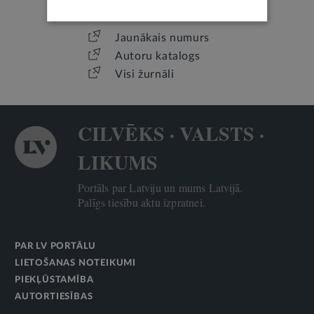
Jaunākais numurs
Autoru katalogs
Visi žurnāli
CILVĒKS · VALSTS ·
LIKUMS
Portāls par Latviju un mums Latvijā.
Palīgs tiesību aktu izpratnei.
PAR LV PORTĀLU
LIETOŠANAS NOTEIKUMI
PIEKĻŪSTAMĪBA
AUTORTIESĪBAS