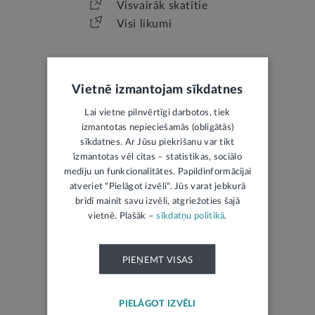
Visvairāk skatītie
Visi likumi
Vietnē izmantojam sīkdatnes
Lai vietne pilnvērtīgi darbotos, tiek
izmantotas nepieciešamās (obligātās)
LATVIJAS REPUBLIKAS OFICIĀLAIS IZDEVUMS
sīkdatnes. Ar Jūsu piekrišanu var tikt
izmantotas vēl citas – statistikas, sociālo
Jaunākais laidiens
mediju un funkcionalitātes. Papildinformācijai
atveriet "Pielāgot izvēli". Jūs varat jebkurā
Izsoles
brīdī mainīt savu izvēli, atgriežoties šajā
Mantojumu ziņas
vietnē. Plašāk –
sīkdatņu politikā
.
PIEŅEMT VISAS
PIELĀGOT IZVĒLI
ŽURNĀLS TIESISKAI DOMAI UN PRAKSEI