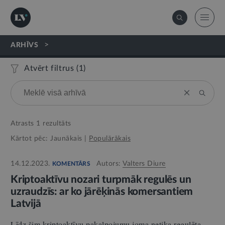
>
ARHĪVS
Atvērt filtrus (
1
)
Atrasts
1
rezultāts
Kārtot pēc:
Jaunākais
|
Populārākais
14.12.2023.
Autors:
Valters Diure
KOMENTĀRS
Kriptoaktīvu nozari turpmāk regulēs un
uzraudzīs: ar ko jārēķinās komersantiem
Latvijā
Līdz šim kriptoaktīvu pakalpojumu joma netika regulēta.