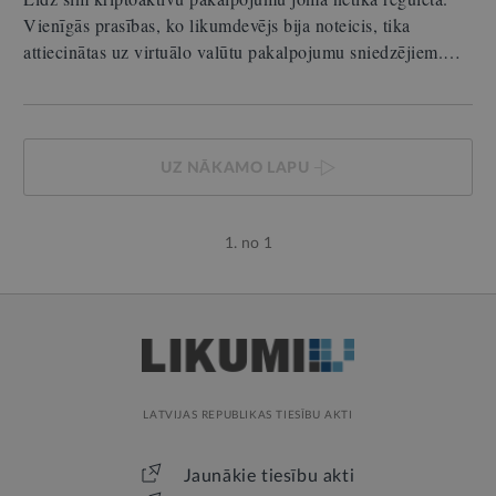
Vienīgās prasības, ko likumdevējs bija noteicis, tika
attiecinātas uz virtuālo valūtu pakalpojumu sniedzējiem.…
UZ NĀKAMO LAPU
1. no 1
LATVIJAS REPUBLIKAS TIESĪBU AKTI
Jaunākie tiesību akti