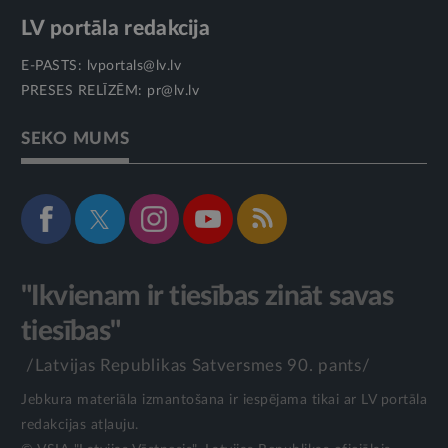
LV portāla redakcija
E-PASTS:
lvportals@lv.lv
PRESES RELĪZĒM:
pr@lv.lv
SEKO MUMS
"Ikvienam ir tiesības zināt savas
tiesības"
/Latvijas Republikas Satversmes 90. pants/
Jebkura materiāla izmantošana ir iespējama tikai ar LV portāla
redakcijas atļauju.