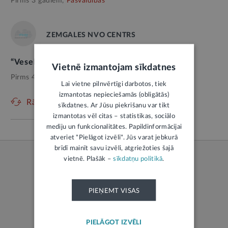
Pirms 3 gadiem,
Pašvaldības
ZEMGALES NVO CENTRS
“Veselības kokteilis” 3 ziemas vakariem
Vietnē izmantojam sīkdatnes
Pirms 4 gadiem,
Veselība
Lai vietne pilnvērtīgi darbotos, tiek
izmantotas nepieciešamās (obligātās)
Rādīt vēl
sīkdatnes. Ar Jūsu piekrišanu var tikt
izmantotas vēl citas – statistikas, sociālo
mediju un funkcionalitātes. Papildinformācijai
atveriet "Pielāgot izvēli". Jūs varat jebkurā
brīdī mainīt savu izvēli, atgriežoties šajā
vietnē. Plašāk –
sīkdatņu politikā
.
PIEŅEMT VISAS
LATVIJAS REPUBLIKAS TIESĪBU AKTI
PIELĀGOT IZVĒLI
Jaunākie tiesību akti