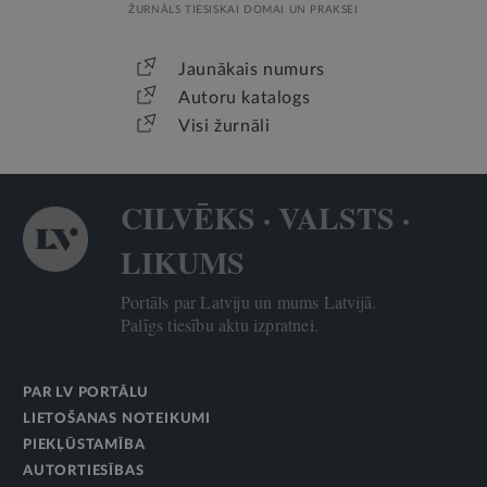
ŽURNĀLS TIESISKAI DOMAI UN PRAKSEI
Jaunākais numurs
Autoru katalogs
Visi žurnāli
CILVĒKS · VALSTS ·
LIKUMS
Portāls par Latviju un mums Latvijā.
Palīgs tiesību aktu izpratnei.
PAR LV PORTĀLU
LIETOŠANAS NOTEIKUMI
PIEKĻŪSTAMĪBA
AUTORTIESĪBAS