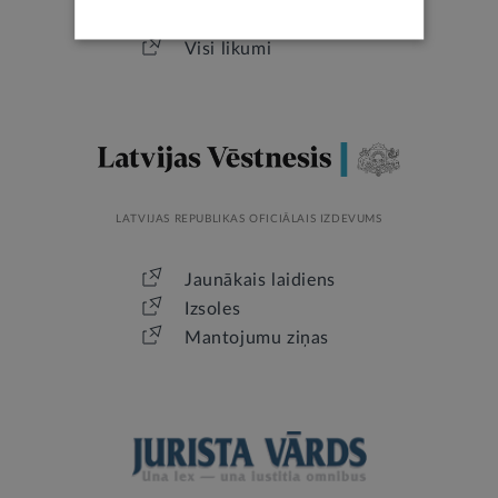
Visvairāk skatītie
Visi likumi
LATVIJAS REPUBLIKAS OFICIĀLAIS IZDEVUMS
Jaunākais laidiens
Izsoles
Mantojumu ziņas