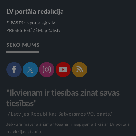
LV portāla redakcija
E-PASTS:
lvportals@lv.lv
PRESES RELĪZĒM:
pr@lv.lv
SEKO MUMS
"Ikvienam ir tiesības zināt savas
tiesības"
/Latvijas Republikas Satversmes 90. pants/
Jebkura materiāla izmantošana ir iespējama tikai ar LV portāla
redakcijas atļauju.