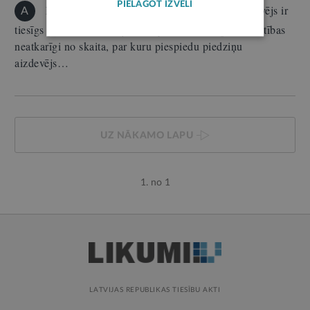
PIELĀGOT IZVĒLI
Parādsaistības, kuras aizņēmējs nepilda, aizdevējs ir
A
tiesīgs piedzīt tiesas ceļā. Tādējādi ikvienas parādsaistības
neatkarīgi no skaita, par kuru piespiedu piedziņu
aizdevējs…
UZ NĀKAMO LAPU
1. no 1
LATVIJAS REPUBLIKAS TIESĪBU AKTI