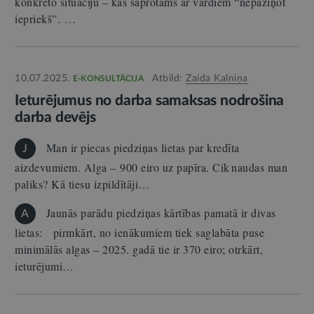
konkrēto situāciju – kas saprotams ar vārdiem “nepaziņot
iepriekš”. …
10.07.2025.
Atbild:
Zaida Kalniņa
E-KONSULTĀCIJA
Ieturējumus no darba samaksas nodrošina
darba devējs
Man ir piecas piedziņas lietas par kredīta
J
aizdevumiem. Alga – 900 eiro uz papīra. Cik naudas man
paliks? Kā tiesu izpildītāji…
Jaunās parādu piedziņas kārtības pamatā ir divas
A
lietas: pirmkārt, no ienākumiem tiek saglabāta puse
minimālās algas – 2025. gadā tie ir 370 eiro; otrkārt,
ieturējumi…