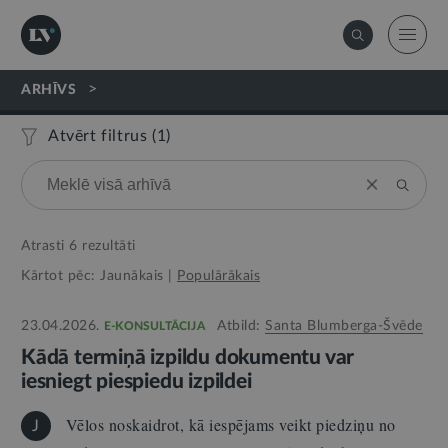
>
ARHĪVS
Atvērt filtrus (
1
)
Atrasti
6
rezultāti
Kārtot pēc:
Jaunākais
|
Populārākais
23.04.2026.
Atbild:
Santa Blumberga-Švēde
E-KONSULTĀCIJA
Kādā termiņā izpildu dokumentu var
iesniegt piespiedu izpildei
Vēlos noskaidrot, kā iespējams veikt piedziņu no
J