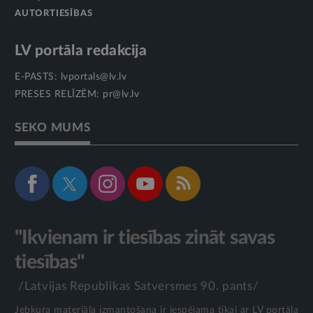
AUTORTIESĪBAS
LV portāla redakcija
E-PASTS:
lvportals@lv.lv
PRESES RELĪZĒM:
pr@lv.lv
SEKO MUMS
"Ikvienam ir tiesības zināt savas
tiesības"
/Latvijas Republikas Satversmes 90. pants/
Jebkura materiāla izmantošana ir iespējama tikai ar LV portāla