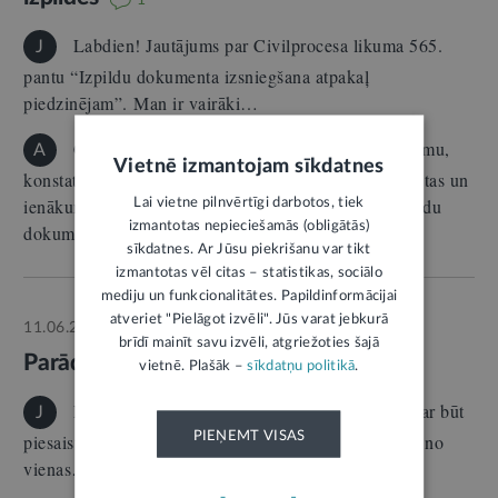
1
Labdien! Jautājums par Civilprocesa likuma 565.
J
pantu “Izpildu dokumenta izsniegšana atpakaļ
piedzinējam”. Man ir vairāki…
Civilprocesa likums nenoteic obligātu pienākumu,
A
Vietnē izmantojam sīkdatnes
konstatējot, ka attiecīgā posmā parādniekam nav mantas un
ienākumu, uz ko vērst piedziņu, izsniegt atpakaļ izpildu
Lai vietne pilnvērtīgi darbotos, tiek
izmantotas nepieciešamās (obligātās)
dokumentu…
sīkdatnes. Ar Jūsu piekrišanu var tikt
izmantotas vēl citas – statistikas, sociālo
mediju un funkcionalitātes. Papildinformācijai
atveriet "Pielāgot izvēli". Jūs varat jebkurā
11.06.2025.
Atbild:
Zaida Kalniņa
E-KONSULTĀCIJA
brīdī mainīt savu izvēli, atgriežoties šajā
Parādu piedziņas kārtība
vietnē. Plašāk –
sīkdatņu politikā
2
.
Labvakar! Sakiet, lūdzu, cik tiesu izpildītāju var būt
J
PIEŅEMT VISAS
piesaistīti vienai personai un tās bankas kontam? Vai no
vienas…