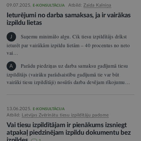
09.07.2025.
Atbild:
Zaida Kalniņa
E-KONSULTĀCIJA
Ieturējumi no darba samaksas, ja ir vairākas
izpildu lietas
Saņemu minimālo algu. Cik tiesu izpildītājs drīkst
J
ieturēt par vairākām izpildu lietām – 40 procentus no neto
vai…
Parādu piedziņas uz darba samaksu gadījumā tiesu
A
izpildītājs (vairāku parādsaistību gadījumā tie var būt
vairāki tiesu izpildītāji) nosūtīs darba devējam rīkojumu…
13.06.2025.
E-KONSULTĀCIJA
Atbild:
Latvijas Zvērinātu tiesu izpildītāju padome
Vai tiesu izpildītājam ir pienākums izsniegt
atpakaļ piedzinējam izpildu dokumentu bez
izpildes