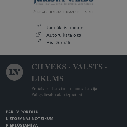
ŽURNĀLS TIESISKAI DOMAI UN PRAKSEI
Jaunākais numurs
Autoru katalogs
Visi žurnāli
CILVĒKS · VALSTS ·
LIKUMS
Portāls par Latviju un mums Latvijā.
Palīgs tiesību aktu izpratnei.
PAR LV PORTĀLU
LIETOŠANAS NOTEIKUMI
PIEKĻŪSTAMĪBA