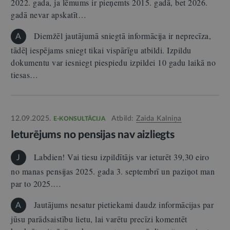
2022. gada, ja lēmums ir pieņemts 2015. gadā, bet 2026.
gadā nevar apskatīt…
Diemžēl jautājumā sniegtā informācija ir neprecīza,
A
tādēļ iespējams sniegt tikai vispārīgu atbildi. Izpildu
dokumentu var iesniegt piespiedu izpildei 10 gadu laikā no
tiesas…
12.09.2025.
Atbild:
Zaida Kalniņa
E-KONSULTĀCIJA
Ieturējums no pensijas nav aizliegts
Labdien! Vai tiesu izpildītājs var ieturēt 39,30 eiro
J
no manas pensijas 2025. gada 3. septembrī un paziņot man
par to 2025.…
Jautājums nesatur pietiekami daudz informācijas par
A
jūsu parādsaistību lietu, lai varētu precīzi komentēt