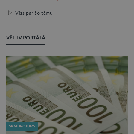
Viss par šo tēmu
VĒL LV PORTĀLĀ
SKAIDROJUMS