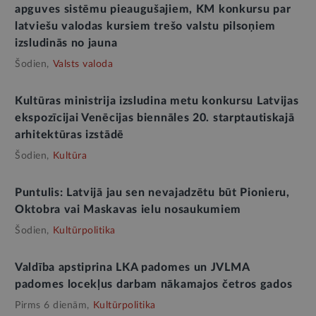
apguves sistēmu pieaugušajiem, KM konkursu par
latviešu valodas kursiem trešo valstu pilsoņiem
izsludinās no jauna
Šodien,
Valsts valoda
Kultūras ministrija izsludina metu konkursu Latvijas
ekspozīcijai Venēcijas biennāles 20. starptautiskajā
arhitektūras izstādē
Šodien,
Kultūra
Puntulis: Latvijā jau sen nevajadzētu būt Pionieru,
Oktobra vai Maskavas ielu nosaukumiem
Šodien,
Kultūrpolitika
Valdība apstiprina LKA padomes un JVLMA
padomes locekļus darbam nākamajos četros gados
Pirms 6 dienām,
Kultūrpolitika