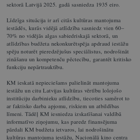
sektorā Latvijā 2025. gadā sasniedza 1935 eiro.
Līdzīga situācija ir arī citās kultūras mantojuma
iestādēs, kurās vidējā atlīdzība sasniedz vien 60
–
70% no vidējās algas sabiedriskajā sektorā, un
atlīdzības budžeta nekonkurētspēja apdraud iestāžu
spēju noturēt pieredzējušus speciālistus, nodrošināt
zināšanu un kompetenču pēctecību, garantēt kritisko
funkciju nepārtrauktību.
KM ieskatā nepieciešams palielināt mantojuma
iestāžu un citu Latvijas kultūras vērtību lolojošo
institūciju darbinieku atlīdzību, tiecoties samērot to
ar faktisko darba apjomu, riskiem un atbildības
līmeni. Tādēļ KM iesniedza izskatīšanai valdībā
informatīvo ziņojumu, kas paredz finansējuma
pārdali KM budžeta ietvaros, lai nodrošinātu
kultūras mantojuma iestāžu, Nacionālā kino centra