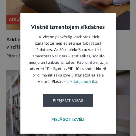
ATKLĀTĀ VĒSTULE
Vietnē izmantojam sīkdatnes
Lai vietne pilnvērtīgi darbotos, tiek
Atklātā vēstule par MK Memoranda padomes
izmantotas nepieciešamās (obligātās)
virzītā SEPLP locekļa izvēli un apstiprināšanu
sīkdatnes. Ar Jūsu piekrišanu var tikt
izmantotas vēl citas – statistikas, sociālo
Pirms 8 mēnešiem,
Kultūrpolitika
mediju un funkcionalitātes. Papildinformācijai
atveriet "Pielāgot izvēli". Jūs varat jebkurā
brīdī mainīt savu izvēli, atgriežoties šajā
vietnē. Plašāk –
sīkdatņu politikā
.
PIEŅEMT VISAS
PIELĀGOT IZVĒLI