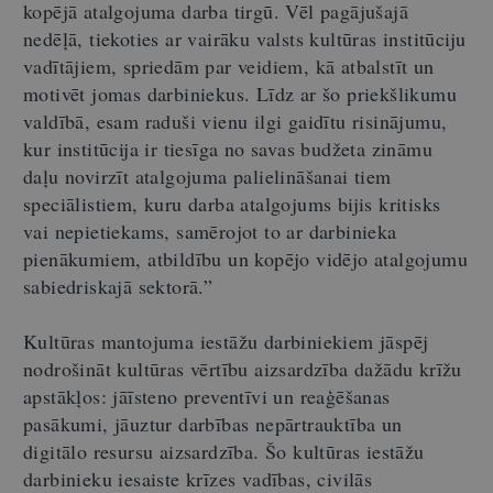
kopējā atalgojuma darba tirgū. Vēl pagājušajā
nedēļā, tiekoties ar vairāku valsts kultūras institūciju
vadītājiem, spriedām par veidiem, kā atbalstīt un
motivēt jomas darbiniekus. Līdz ar šo priekšlikumu
valdībā, esam raduši vienu ilgi gaidītu risinājumu,
kur institūcija ir tiesīga no savas budžeta zināmu
daļu novirzīt atalgojuma palielināšanai tiem
speciālistiem, kuru darba atalgojums bijis kritisks
vai nepietiekams, samērojot to ar darbinieka
pienākumiem, atbildību un kopējo vidējo atalgojumu
sabiedriskajā sektorā.”
Kultūras mantojuma iestāžu darbiniekiem jāspēj
nodrošināt kultūras vērtību aizsardzība dažādu krīžu
apstākļos: jāīsteno preventīvi un reaģēšanas
pasākumi, jāuztur darbības nepārtrauktība un
digitālo resursu aizsardzība. Šo kultūras iestāžu
darbinieku iesaiste krīzes vadības, civilās