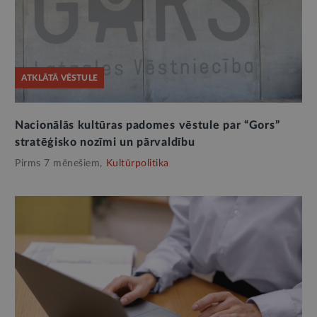
ATKLĀTĀ VĒSTULE
Nacionālās kultūras padomes vēstule par “Gors”
stratēģisko nozīmi un pārvaldību
Pirms 7 mēnešiem,
Kultūrpolitika