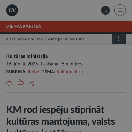
DIENASKĀRTĪBĀ
Visas preses relīzes
Amatpersonas runa
Atklātā vēstule
Relīze
Kultūras ministrija
16. jūnijā, 2026
Lasīšanai: 5 minūtes
RUBRIKA:
Relīze
TĒMA:
Kultūrpolitika
KM rod iespēju stiprināt
kultūras mantojuma, valsts