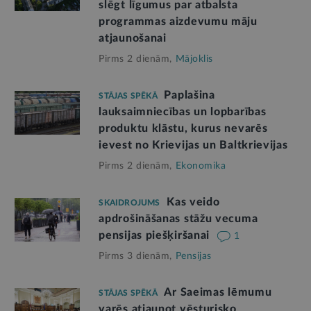
slēgt līgumus par atbalsta
programmas aizdevumu māju
atjaunošanai
Pirms 2 dienām,
Mājoklis
Paplašina
STĀJAS SPĒKĀ
lauksaimniecības un lopbarības
produktu klāstu, kurus nevarēs
ievest no Krievijas un Baltkrievijas
Pirms 2 dienām,
Ekonomika
Kas veido
SKAIDROJUMS
apdrošināšanas stāžu vecuma
pensijas piešķiršanai
1
Pirms 3 dienām,
Pensijas
Ar Saeimas lēmumu
STĀJAS SPĒKĀ
varēs atjaunot vēsturisko