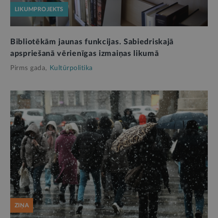
LIKUMPROJEKTS
Bibliotēkām jaunas funkcijas. Sabiedriskajā
apspriešanā vērienīgas izmaiņas likumā
Pirms gada,
Kultūrpolitika
ZIŅA