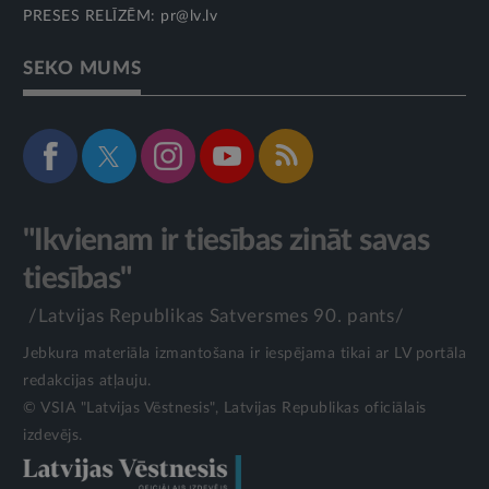
PRESES RELĪZĒM:
pr@lv.lv
SEKO MUMS
"Ikvienam ir tiesības zināt savas
tiesības"
/Latvijas Republikas Satversmes 90. pants/
Jebkura materiāla izmantošana ir iespējama tikai ar LV portāla
redakcijas atļauju.
© VSIA "Latvijas Vēstnesis", Latvijas Republikas oficiālais
izdevējs.