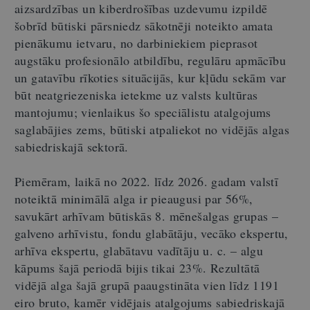
aizsardzības un kiberdrošības uzdevumu izpildē
šobrīd būtiski pārsniedz sākotnēji noteikto amata
pienākumu ietvaru, no darbiniekiem pieprasot
augstāku profesionālo atbildību, regulāru apmācību
un gatavību rīkoties situācijās, kur kļūdu sekām var
būt neatgriezeniska ietekme uz valsts kultūras
mantojumu; vienlaikus šo speciālistu atalgojums
saglabājies zems, būtiski atpaliekot no vidējās algas
sabiedriskajā sektorā.
Piemēram, laikā no 2022. līdz 2026. gadam valstī
noteiktā minimālā alga ir pieaugusi par 56%,
savukārt arhīvam būtiskās 8. mēnešalgas grupas
–
galveno arhīvistu, fondu glabātāju, vecāko ekspertu,
arhīva ekspertu, glabātavu vadītāju u. c.
–
algu
kāpums šajā periodā bijis tikai 23%. Rezultātā
vidējā alga šajā grupā paaugstināta vien līdz 1191
eiro bruto, kamēr vidējais atalgojums sabiedriskajā