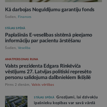
Kā darbojas Noguldījumu garantiju fonds
Šodien,
Finanses
STĀJAS SPĒKĀ
Paplašinās E-veselības sistēmā pieejamo
informāciju par pacientu ārstēšanu
Šodien,
Veselība
AMATPERSONAS RUNA
Valsts prezidenta Edgara Rinkēviča
vēstījums 27. Latvijas politiski represēto
personu salidojuma dalībniekiem Ikšķilē
Pirms 2 dienām,
Valsts vērtības
Grozījumi, lai dzīvokļu
STĀJAS SPĒKĀ
īpašnieku kopības var savā vārdā