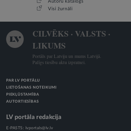
Autoru katalogs
Visi žurnāli
CILVĒKS · VALSTS ·
LIKUMS
Portāls par Latviju un mums Latvijā.
Palīgs tiesību aktu izpratnei.
PAR LV PORTĀLU
LIETOŠANAS NOTEIKUMI
PIEKĻŪSTAMĪBA
AUTORTIESĪBAS
LV portāla redakcija
E-PASTS:
lvportals@lv.lv