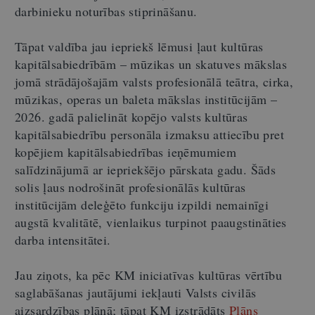
darbinieku noturības stiprināšanu.
Tāpat valdība jau iepriekš lēmusi ļaut kultūras
kapitālsabiedrībām – mūzikas un skatuves mākslas
jomā strādājošajām valsts profesionālā teātra, cirka,
mūzikas, operas un baleta mākslas institūcijām
–
2026. gadā palielināt kopējo valsts kultūras
kapitālsabiedrību personāla izmaksu attiecību pret
kopējiem kapitālsabiedrības ieņēmumiem
salīdzinājumā ar iepriekšējo pārskata gadu. Šāds
solis ļaus nodrošināt profesionālās kultūras
institūcijām deleģēto funkciju izpildi nemainīgi
augstā kvalitātē, vienlaikus turpinot paaugstināties
darba intensitātei.
Jau ziņots, ka pēc KM iniciatīvas kultūras vērtību
saglabāšanas jautājumi iekļauti Valsts civilās
aizsardzības plānā; tāpat KM izstrādāts
Plāns