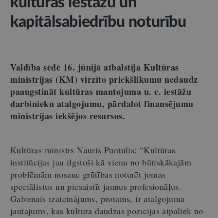
kultūras iestāžu un
kapitālsabiedrību noturību
Valdība sēdē 16. jūnijā atbalstīja Kultūras
ministrijas (KM) virzīto priekšlikumu nedaudz
paaugstināt kultūras mantojuma u. c. iestāžu
darbinieku atalgojumu, pārdalot finansējumu
ministrijas iekšējos resursos.
Kultūras ministrs Nauris Puntulis: “Kultūras
institūcijas jau ilgstoši kā vienu no būtiskākajām
problēmām nosauc grūtības noturēt jomas
speciālistus un piesaistīt jaunus profesionāļus.
Galvenais izaicinājums, protams, ir atalgojuma
jautājums, kas kultūrā daudzās pozīcijās atpaliek no