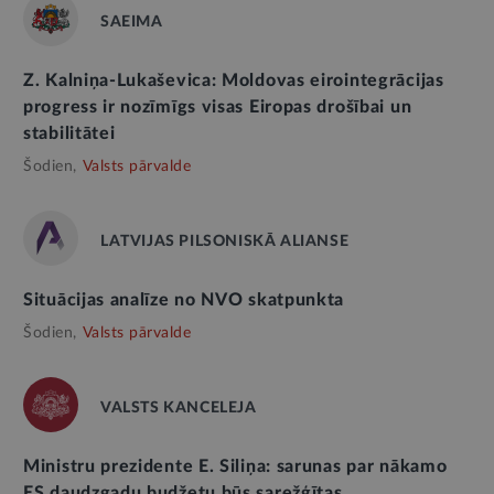
SAEIMA
Z. Kalniņa-Lukaševica: Moldovas eirointegrācijas
progress ir nozīmīgs visas Eiropas drošībai un
stabilitātei
Šodien,
Valsts pārvalde
LATVIJAS PILSONISKĀ ALIANSE
Situācijas analīze no NVO skatpunkta
Šodien,
Valsts pārvalde
VALSTS KANCELEJA
Ministru prezidente E. Siliņa: sarunas par nākamo
ES daudzgadu budžetu būs sarežģītas