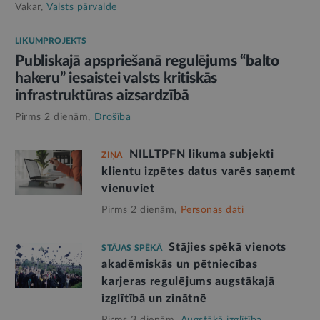
Vakar,
Valsts pārvalde
LIKUMPROJEKTS
Publiskajā apspriešanā regulējums “balto
hakeru” iesaistei valsts kritiskās
infrastruktūras aizsardzībā
Pirms 2 dienām,
Drošība
NILLTPFN likuma subjekti
ZIŅA
klientu izpētes datus varēs saņemt
vienuviet
Pirms 2 dienām,
Personas dati
Stājies spēkā vienots
STĀJAS SPĒKĀ
akadēmiskās un pētniecības
karjeras regulējums augstākajā
izglītībā un zinātnē