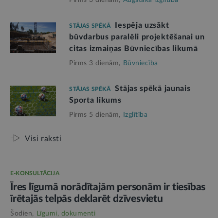
Pirms 3 dienām,
Augstākā izglītība
Iespēja uzsākt
STĀJAS SPĒKĀ
būvdarbus paralēli projektēšanai un
citas izmaiņas Būvniecības likumā
Pirms 3 dienām,
Būvniecība
Stājas spēkā jaunais
STĀJAS SPĒKĀ
Sporta likums
Pirms 5 dienām,
Izglītība
Visi raksti
E-KONSULTĀCIJA
Īres līgumā norādītajām personām ir tiesības
īrētajās telpās deklarēt dzīvesvietu
Šodien,
Līgumi, dokumenti