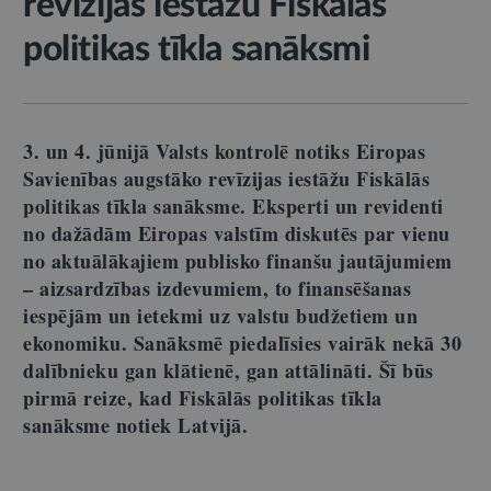
revīzijas iestāžu Fiskālās
politikas tīkla sanāksmi
3. un 4. jūnijā Valsts kontrolē notiks Eiropas
Savienības augstāko revīzijas iestāžu Fiskālās
politikas tīkla sanāksme. Eksperti un revidenti
no dažādām Eiropas valstīm diskutēs par vienu
no aktuālākajiem publisko finanšu jautājumiem
– aizsardzības izdevumiem, to finansēšanas
iespējām un ietekmi uz valstu budžetiem un
ekonomiku. Sanāksmē piedalīsies vairāk nekā 30
dalībnieku gan klātienē, gan attālināti. Šī būs
pirmā reize, kad Fiskālās politikas tīkla
sanāksme notiek Latvijā.