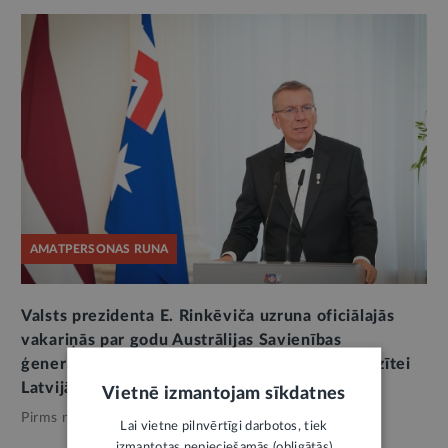
AMATPERSONAS RUNA
Valsts prezidenta E. Rinkēviča uzruna oficiālajās
vakariņās par godu Austrālijas Savienības
ģenerālgubernatores S. Mostinas oficiālajai vizītei
Latvijā
Vietnē izmantojam sīkdatnes
Pirms nedēļas,
Valsts pārvalde
Lai vietne pilnvērtīgi darbotos, tiek
izmantotas nepieciešamās (obligātās)