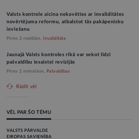
Valsts kontrole aicina nekavēties ar invaliditātes
novērtējuma reformu, atbalstot tās pakāpenisku
ieviešanu
Pirms 3 nedēļām,
Invaliditāte
Jaunajā Valsts kontroles rīkā var sekot līdzi
pašvaldību iesaistei revīzijās
Pirms 2 mēnešiem,
Pašvaldības
Rādīt vēl
VĒL PAR ŠO TĒMU
VALSTS PĀRVALDE
EIROPAS SAVIENĪBA