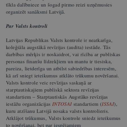
tīkla dalībniece un šogad pirmo reizi uzņēmusies
organizēt sanāksmi Latvijā.
Par Valsts kontroli
Latvijas Republikas Valsts kontrole ir neatkarīga,
koleģiāla augstākā revīzijas (audita) iestāde. Tās
darbības mērķis ir noskaidrot, vai rīcība ar publiskas
personas finanšu līdzekļiem un mantu ir tiesiska,
pareiza, lietderīga un atbilst sabiedrības interesēm,
kā arī sniegt ieteikumus atklāto trūkumu novēršanai.
Valsts kontrole veic revīzijas saskaņā ar
starptautiskajiem publiskā sektora revīzijas
standartiem – Starptautiskās Augstāko revīzijas
iestāžu organizācijas
INTOSAI
standartiem (
ISSAI
),
kuru atzīšanu Latvijā nosaka valsts kontrolieris.
Atklājot trūkumus, Valsts kontrole sniedz ieteikumus
to novēršanai, bet par iespējamiem