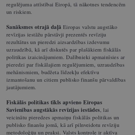
regulējuma attīstībai Eiropā, tā nākotnes tendencēm
un riskiem.
Sanāksmes otrajā daļā
Eiropas valstu augstāko
revīzijas iestāžu pārstāvji prezentēs revīziju
rezultātus un pieredzi aizsardzības izdevumu
uzraudzībā, kā arī diskutēs par plašākiem fiskālās
politikas izaicinājumiem. Dalībnieki apmainīsies ar
pieredzi par fiskālajiem regulējumiem, uzraudzības
mehānismiem, budžeta līdzekļu efektīvu
izmantošanu un citiem publisko finanšu pārvaldības
jautājumiem.
Fiskālās politikas tīkls apvieno Eiropas
Savienības augstākās revīzijas iestādes
, lai
veicinātu pieredzes apmaiņu fiskālās politikas un
publisko finanšu jomā, kā arī pilnveidotu revīziju
metodoloģiju un praksi. Valsts kontrole ir aktīva