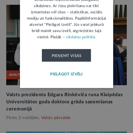
sīkdatnes. Ar Jūsu piekrišanu var tikt
izmantotas vēl citas – statistikas, sociālo
mediju un funkcionalitātes. Papildinformācijai
atveriet "Pielāgot izvēli". Jūs varat jebkurā
brīdī mainīt savu izvēli, atgriežoties šajā
vietnē. Plašāk –
sīkdatņu politikā
.
PIEŅEMT VISAS
PIELĀGOT IZVĒLI
AMATPERSONAS RUNA
Valsts prezidenta Edgara Rinkēviča runa Klaipēdas
Universitātes goda doktora grāda saņemšanas
ceremonijā
Pirms 3 nedēļām,
Valsts pārvalde