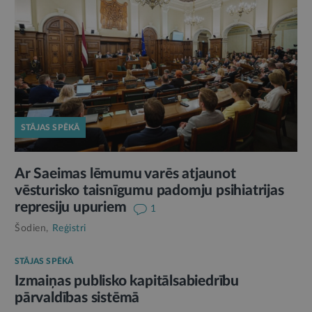
STĀJAS SPĒKĀ
Ar Saeimas lēmumu varēs atjaunot
vēsturisko taisnīgumu padomju psihiatrijas
represiju upuriem
1
Šodien,
Reģistri
STĀJAS SPĒKĀ
Izmaiņas publisko kapitālsabiedrību
pārvaldības sistēmā