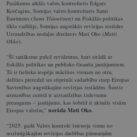
Pasākumu atklās valsts kontrolieris Edgars
Korčagins, Somijas valsts kontrolieris Sami
Ilautinens (
Sami Yläoutinen
) un Fiskālās politikas
tīkla vadītājs, Somijas augstākās revīzijas iestādes
Uzraudzības nodaļas direktors Mati Oko (
Matti
Okko
).
“Šī sanāksme pulcē revidentus, kuri strādā ar
fiskālās politikas un publisko finanšu jautājumiem.
Tā ir lieliska iespēja mācīties vienam no otra,
dalīties pieredzē un stiprināt sadarbību starp Eiropas
Savienības augstākajām revīzijas iestādēm. Šoreiz
uzmanības centrā ir aizsardzības izdevumu
pieaugums – jautājums, kas šobrīd ir aktuāls visām
norāda Mati Oko.
Eiropas valstīm,”
“2025. gadā Valsts kontrole īstenoja vienu no
nozīmīgākajām revīzijas darbības pārmaiņām