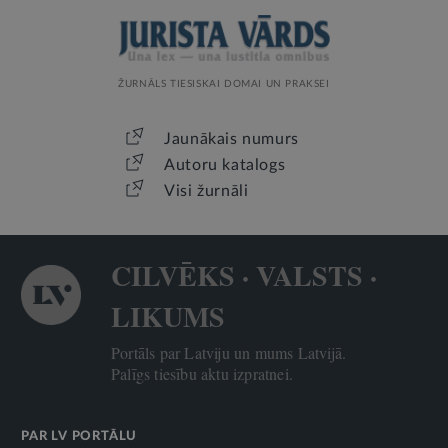
ŽURNĀLS TIESISKAI DOMAI UN PRAKSEI
Jaunākais numurs
Autoru katalogs
Visi žurnāli
CILVĒKS · VALSTS ·
LIKUMS
Portāls par Latviju un mums Latvijā.
Palīgs tiesību aktu izpratnei.
PAR LV PORTĀLU