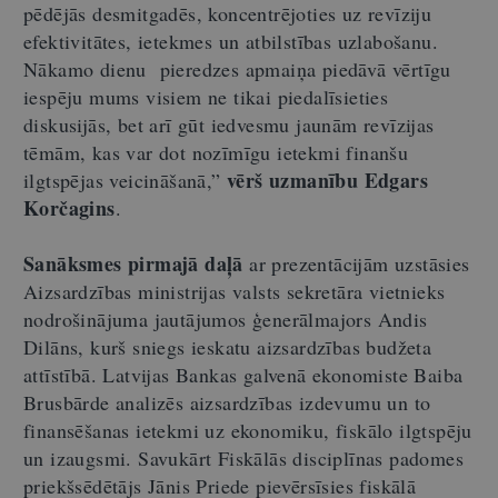
pēdējās desmitgadēs, koncentrējoties uz revīziju
efektivitātes, ietekmes un atbilstības uzlabošanu.
Nākamo dienu pieredzes apmaiņa piedāvā vērtīgu
iespēju mums visiem ne tikai piedalīsieties
diskusijās, bet arī gūt iedvesmu jaunām revīzijas
tēmām, kas var dot nozīmīgu ietekmi finanšu
vērš uzmanību Edgars
ilgtspējas veicināšanā,”
Korčagins
.
Sanāksmes pirmajā daļā
ar prezentācijām uzstāsies
Aizsardzības ministrijas valsts sekretāra vietnieks
nodrošinājuma jautājumos ģenerālmajors Andis
Dilāns, kurš sniegs ieskatu aizsardzības budžeta
attīstībā. Latvijas Bankas galvenā ekonomiste Baiba
Brusbārde analizēs aizsardzības izdevumu un to
finansēšanas ietekmi uz ekonomiku, fiskālo ilgtspēju
un izaugsmi. Savukārt Fiskālās disciplīnas padomes
priekšsēdētājs Jānis Priede pievērsīsies fiskālā