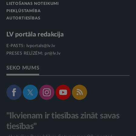
LIETOŠANAS NOTEIKUMI
PIEKĻŪSTAMĪBA
AUTORTIESĪBAS
LV portāla redakcija
E-PASTS:
lvportals@lv.lv
PRESES RELĪZĒM:
pr@lv.lv
SEKO MUMS
"Ikvienam ir tiesības zināt savas
tiesības"