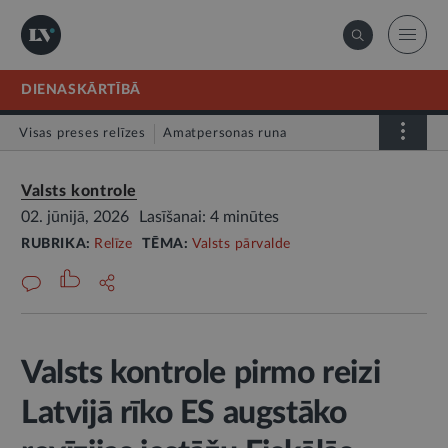
DIENASKĀRTĪBĀ
Visas preses relīzes
Amatpersonas runa
Atklātā vēstule
Relīze
Valsts kontrole
02. jūnijā, 2026
Lasīšanai: 4 minūtes
RUBRIKA:
Relīze
TĒMA:
Valsts pārvalde
Valsts kontrole pirmo reizi
Latvijā rīko ES augstāko