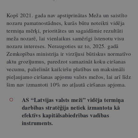
Kopš 2021. gada nav apstiprinātas Meža un saistīto
nozaru pamatnostādnes, kurās būtu noteikti vidēja
termiņa mērķi, prioritātes un sagaidāmie rezultāti
meža nozarē, lai vienlaikus samērīgi īstenotu visu
nozaru intereses. Neraugoties uz to, 2025. gadā
Zemkopības ministrija ir virzījusi būtiskus normatīvo
aktu grozījumus, paredzot samazināt koku ciršanas
vecumu, palielināt kailciršu platības un maksimāli
pieļaujamo ciršanas apjomu valsts mežos, lai arī līdz
šim nav izmantoti 10% no atļautā ciršanas apjoma.
AS “Latvijas valsts meži” vidēja termiņa
darbības stratēģija netiek izmantota kā
efektīvs kapitālsabiedrības vadības
instruments.