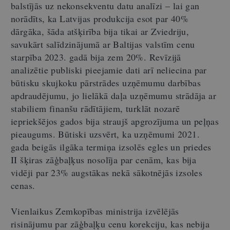
balstījās uz nekonsekventu datu analīzi – lai gan
norādīts, ka Latvijas produkcija esot par 40%
dārgāka, šāda atšķirība bija tikai ar Zviedriju,
savukārt salīdzinājumā ar Baltijas valstīm cenu
starpība 2023. gadā bija zem 20%. Revīzijā
analizētie publiski pieejamie dati arī neliecina par
būtisku skujkoku pārstrādes uzņēmumu darbības
apdraudējumu, jo lielākā daļa uzņēmumu strādāja ar
stabiliem finanšu rādītājiem, turklāt nozarē
iepriekšējos gados bija straujš apgrozījuma un peļņas
pieaugums. Būtiski uzsvērt, ka uzņēmumi 2021.
gada beigās ilgāka termiņa izsolēs egles un priedes
II šķiras zāģbaļķus nosolīja par cenām, kas bija
vidēji par 23% augstākas nekā sākotnējās izsoles
cenas.
Vienlaikus Zemkopības ministrija izvēlējās
risinājumu par zāģbaļķu cenu korekciju, kas nebija