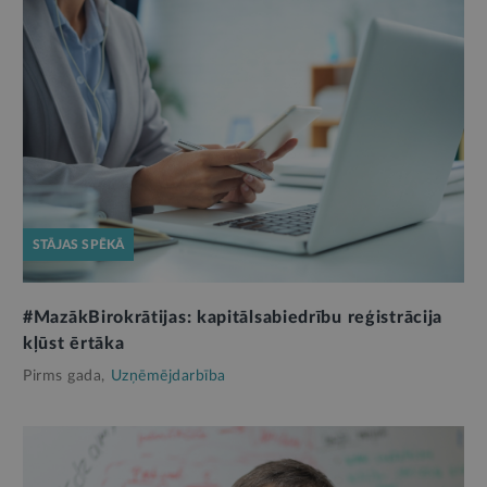
STĀJAS SPĒKĀ
#MazākBirokrātijas: kapitālsabiedrību reģistrācija
kļūst ērtāka
Pirms gada,
Uzņēmējdarbība