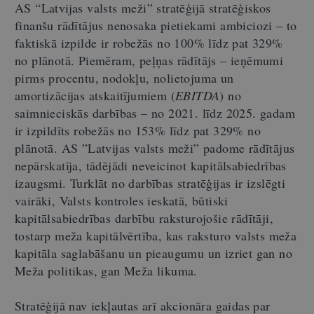
AS “Latvijas valsts meži” stratēģijā stratēģiskos
finanšu rādītājus nenosaka pietiekami ambiciozi – to
faktiskā izpilde ir robežās no 100% līdz pat 329%
no plānotā. Piemēram, peļņas rādītājs – ieņēmumi
pirms procentu, nodokļu, nolietojuma un
amortizācijas atskaitījumiem (
EBITDA
) no
saimnieciskās darbības – no 2021. līdz 2025. gadam
ir izpildīts robežās no 153% līdz pat 329% no
plānotā. AS ”Latvijas valsts meži” padome rādītājus
nepārskatīja, tādējādi neveicinot kapitālsabiedrības
izaugsmi. Turklāt no darbības stratēģijas ir izslēgti
vairāki, Valsts kontroles ieskatā, būtiski
kapitālsabiedrības darbību raksturojošie rādītāji,
tostarp meža kapitālvērtība, kas raksturo valsts meža
kapitāla saglabāšanu un pieaugumu un izriet gan no
Meža politikas, gan Meža likuma.
Stratēģijā nav iekļautas arī akcionāra gaidas par