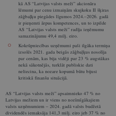
kā AS “Latvijas valsts meži” akcionāra
lēmumi par cenu izmaiņām skujkoku II šķiras
zāģbaļķu piegādes līgumos 2024.–2026. gadā
ir pieņemti ārpus kompetences, un to izpilde
AS “Latvijas valsts meži” radīja ieņēmumu
samazinājumu 49,4 milj. eiro.
Kokrūpniecības uzņēmumi paši ilgāka termiņa
izsolēs 2021. gada beigās zāģbaļķus nosolīja
par cenām, kas bija vidēji par 23 % augstākas
nekā sākotnējās, turklāt publiskie dati
neliecina, ka nozare kopumā būtu bijusi
kritiskā finanšu situācijā.
AS “Latvijas valsts meži” apsaimnieko 47 % no
Latvijas mežiem un ir viens no nozīmīgākajiem
valsts uzņēmumiem – 2024. gadā valsts budžetā
dividendēs iemaksāja 141,3 milj. eiro jeb 37 % no