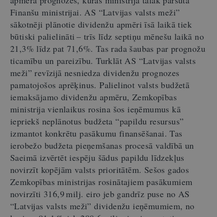
Finanšu ministrijai. AS “Latvijas valsts meži”
sākotnēji plānotie dividenžu apmēri īsā laikā tiek
būtiski palielināti – trīs līdz septiņu mēnešu laikā no
21,3% līdz pat 71,6%. Tas rada šaubas par prognožu
ticamību un pareizību. Turklāt AS “Latvijas valsts
meži” revīzijā nesniedza dividenžu prognozes
pamatojošos aprēķinus. Palielinot valsts budžetā
iemaksājamo dividenžu apmēru, Zemkopības
ministrija vienlaikus rosina šos ieņēmumus kā
iepriekš neplānotus budžeta “papildu resursus”
izmantot konkrētu pasākumu finansēšanai. Tas
ierobežo budžeta pieņemšanas procesā valdībā un
Saeimā izvērtēt iespēju šādus papildu līdzekļus
novirzīt kopējām valsts prioritātēm. Sešos gados
Zemkopības ministrijas rosinātajiem pasākumiem
novirzīti 316,9 milj. eiro jeb gandrīz puse no AS
“Latvijas valsts meži” dividenžu ieņēmumiem, no