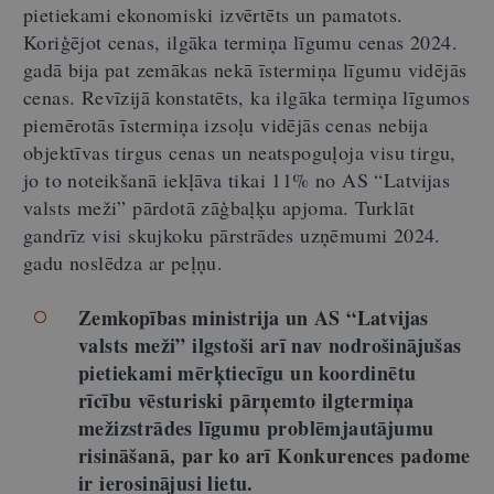
pietiekami ekonomiski izvērtēts un pamatots.
Koriģējot cenas, ilgāka termiņa līgumu cenas 2024.
gadā bija pat zemākas nekā īstermiņa līgumu vidējās
cenas. Revīzijā konstatēts, ka ilgāka termiņa līgumos
piemērotās īstermiņa izsoļu vidējās cenas nebija
objektīvas tirgus cenas un neatspoguļoja visu tirgu,
jo to noteikšanā iekļāva tikai 11% no AS “Latvijas
valsts meži” pārdotā zāģbaļķu apjoma. Turklāt
gandrīz visi skujkoku pārstrādes uzņēmumi 2024.
gadu noslēdza ar peļņu.
Zemkopības ministrija un AS “Latvijas
valsts meži” ilgstoši arī nav nodrošinājušas
pietiekami mērķtiecīgu un koordinētu
rīcību vēsturiski pārņemto ilgtermiņa
mežizstrādes līgumu problēmjautājumu
risināšanā, par ko arī Konkurences padome
ir ierosinājusi lietu.