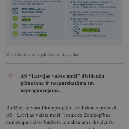
Valsts kontroles sagatavota infografika.
AS “Latvijas valsts meži” dividenžu
plānošana ir necaurskatāma un
neprognozējama.
Budžeta ietvara likumprojektu veidošanas procesā
AS “Latvijas valsts meži” iesniedz Zemkopības
ministrijai valsts budžetā iemaksājamā dividenžu
apmēra prognozes, kuras ministrija tālāk pārsūta