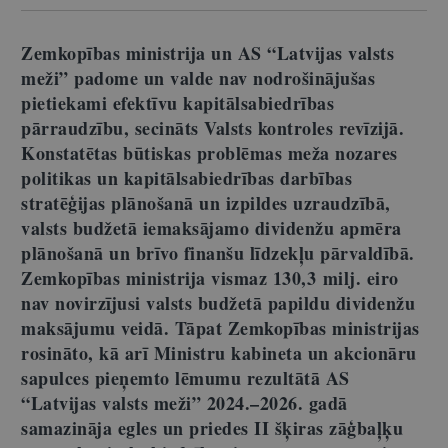
Zemkopības ministrija un AS “Latvijas valsts
meži” padome un valde nav nodrošinājušas
pietiekami efektīvu kapitālsabiedrības
pārraudzību, secināts Valsts kontroles revīzijā.
Konstatētas būtiskas problēmas meža nozares
politikas un kapitālsabiedrības darbības
stratēģijas plānošanā un izpildes uzraudzībā,
valsts budžetā iemaksājamo dividenžu apmēra
plānošanā un brīvo finanšu līdzekļu pārvaldībā.
Zemkopības ministrija vismaz 130,3 milj. eiro
nav novirzījusi valsts budžetā papildu dividenžu
maksājumu veidā. Tāpat Zemkopības ministrijas
rosināto, kā arī Ministru kabineta un akcionāru
sapulces pieņemto lēmumu rezultātā AS
“Latvijas valsts meži” 2024.–2026. gadā
samazināja egles un priedes II šķiras zāģbaļķu