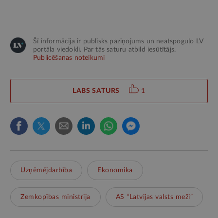
Šī informācija ir publisks paziņojums un neatspoguļo LV
portāla viedokli. Par tās saturu atbild iesūtītājs.
Publicēšanas noteikumi
LABS SATURS
1
Uzņēmējdarbība
Ekonomika
Zemkopības ministrija
AS “Latvijas valsts meži”