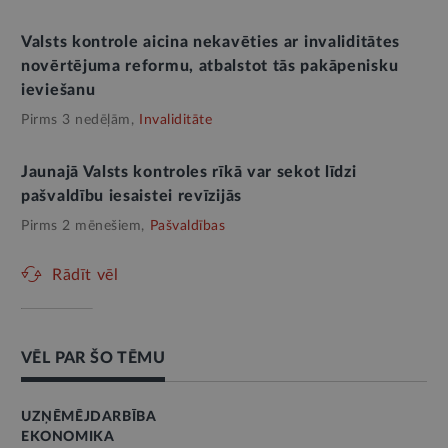
Valsts kontrole aicina nekavēties ar invaliditātes
novērtējuma reformu, atbalstot tās pakāpenisku
ieviešanu
Pirms 3 nedēļām,
Invaliditāte
Jaunajā Valsts kontroles rīkā var sekot līdzi
pašvaldību iesaistei revīzijās
Pirms 2 mēnešiem,
Pašvaldības
Rādīt vēl
VĒL PAR ŠO TĒMU
UZŅĒMĒJDARBĪBA
EKONOMIKA