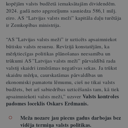
kopējām valsts budžetā iemaksātajām dividendēm.
2024. gadā neto apgrozījums sasniedza 586,1 milj.
eiro. AS “Latvijas valsts meži” kapitāla daļu turētāja
ir Zemkopības ministrija.
“AS ”Latvijas valsts meži” ir uzticēts apsaimniekot
būtisku valsts resursu. Revīzijā konstatējām, ka
mērķtiecīgas politikas plānošanas neesamība un
trūkumi AS ”Latvijas valsts meži” pārvaldībā rada
valstij skaidri izmērāmas negatīvas sekas. Ja trūkst
skaidru mērķu, caurskatāmas pārvaldības un
ekonomiski pamatotu lēmumu, cieš ne tikai valsts
budžets, bet arī sabiedrības uzticēšanās tam, kā tiek
Valsts kontroles
apsaimniekoti valsts meži,” uzsver
padomes loceklis Oskars Erdmanis.
Meža nozare jau piecus gadus darbojas bez
vidēja termiņa valsts politikas.