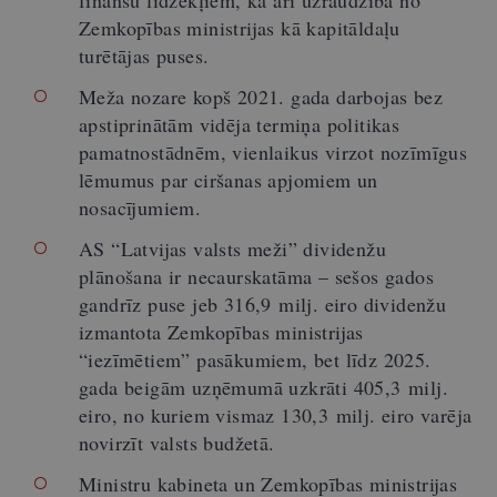
Zemkopības ministrijas kā kapitāldaļu
turētājas puses.
Meža nozare kopš 2021. gada darbojas bez
apstiprinātām vidēja termiņa politikas
pamatnostādnēm, vienlaikus virzot nozīmīgus
lēmumus par ciršanas apjomiem un
nosacījumiem.
AS “Latvijas valsts meži” dividenžu
plānošana ir necaurskatāma – sešos gados
gandrīz puse jeb 316,9 milj. eiro dividenžu
izmantota Zemkopības ministrijas
“iezīmētiem” pasākumiem, bet līdz 2025.
gada beigām uzņēmumā uzkrāti 405,3 milj.
eiro, no kuriem vismaz 130,3 milj. eiro varēja
novirzīt valsts budžetā.
Ministru kabineta un Zemkopības ministrijas