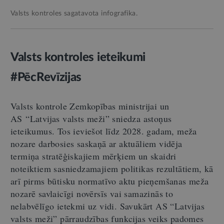
Valsts kontroles sagatavota infografika.
Valsts kontroles ieteikumi
#PēcRevīzijas
Valsts kontrole Zemkopības ministrijai un
AS “Latvijas valsts meži” sniedza astoņus
ieteikumus. Tos ieviešot līdz 2028. gadam, meža
nozare darbosies saskaņā ar aktuāliem vidēja
termiņa stratēģiskajiem mērķiem un skaidri
noteiktiem sasniedzamajiem politikas rezultātiem, kā
arī pirms būtisku normatīvo aktu pieņemšanas meža
nozarē savlaicīgi novērsīs vai samazinās to
nelabvēlīgo ietekmi uz vidi. Savukārt AS “Latvijas
valsts meži” pārraudzības funkcijas veiks padomes