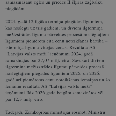
samazināšanu egles un priedes II šķiras zāģbaļķu
piegādēm.
2024. gadā 12 ilgāka termiņa piegādes līgumiem,
kas noslēgti uz trīs gadiem, un diviem ilgtermiņa
mežizstrādes līgumu pārveides procesā noslēgtajiem
līgumiem piemērota cita cenu noteikšanas kārtība –
īstermiņa līgumu vidējās cenas. Rezultātā AS
“Latvijas valsts meži” ieņēmumi 2024. gadā
samazinājās par 37,07 milj. eiro. Savukārt diviem
ilgtermiņa mežizstrādes līgumu pārveides procesā
noslēgtajiem piegādes līgumiem 2025. un 2026.
gadā arī piemērotas cenu noteikšanas izmaiņas un šo
lēmumu rezultātā AS “Latvijas valsts meži”
ieņēmumi līdz 2026.gada beigām samazinātos vēl
par 12,3 milj. eiro.
Tādējādi, Zemkopības ministrijai rosinot, Ministru