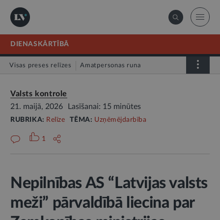
DIENASKĀRTĪBĀ
Visas preses relīzes
Amatpersonas runa
Atklātā vēstule
Relīze
Valsts kontrole
21. maijā, 2026
Lasīšanai: 15 minūtes
RUBRIKA:
Relīze
TĒMA:
Uzņēmējdarbība
1
Nepilnības AS “Latvijas valsts
meži” pārvaldībā liecina par