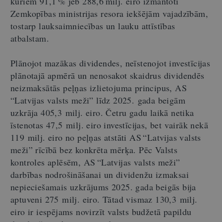
kuriem 91,1 % jeb 288,6 milj. eiro izmantoti
Zemkopības ministrijas resora iekšējām vajadzībām,
tostarp lauksaimniecības un lauku attīstības
atbalstam.
Plānojot mazākas dividendes, neīstenojot investīcijas
plānotajā apmērā un nenosakot skaidrus dividendēs
neizmaksātās peļņas izlietojuma principus, AS
“Latvijas valsts meži” līdz 2025. gada beigām
uzkrāja 405,3 milj. eiro. Četru gadu laikā netika
īstenotas 47,5 milj. eiro investīcijas, bet vairāk nekā
119 milj. eiro no peļņas atstāti AS “Latvijas valsts
meži” rīcībā bez konkrēta mērķa. Pēc Valsts
kontroles aplēsēm, AS “Latvijas valsts meži”
darbības nodrošināšanai un dividenžu izmaksai
nepieciešamais uzkrājums 2025. gada beigās bija
aptuveni 275 milj. eiro. Tātad vismaz 130,3 milj.
eiro ir iespējams novirzīt valsts budžetā papildu