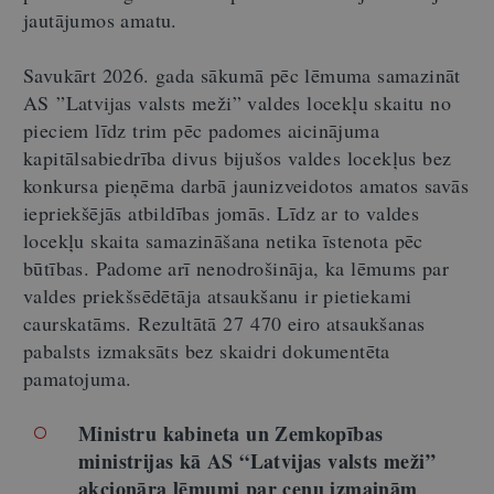
jautājumos amatu.
Savukārt 2026. gada sākumā pēc lēmuma samazināt
AS ”Latvijas valsts meži” valdes locekļu skaitu no
pieciem līdz trim pēc padomes aicinājuma
kapitālsabiedrība divus bijušos valdes locekļus bez
konkursa pieņēma darbā jaunizveidotos amatos savās
iepriekšējās atbildības jomās. Līdz ar to valdes
locekļu skaita samazināšana netika īstenota pēc
būtības. Padome arī nenodrošināja, ka lēmums par
valdes priekšsēdētāja atsaukšanu ir pietiekami
caurskatāms. Rezultātā 27 470 eiro atsaukšanas
pabalsts izmaksāts bez skaidri dokumentēta
pamatojuma.
Ministru kabineta un Zemkopības
ministrijas kā AS “Latvijas valsts meži”
akcionāra lēmumi par cenu izmaiņām