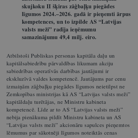
skujkoku II šķiras zāģbaļķu piegādes
līgumos 2024.–2026. gadā ir pieņemti ārpus
kompetences, un to izpilde AS “Latvijas
valsts meži” radīja ieņēmumu
samazinājumu 49,4 milj. eiro.
Atbilstoši Publiskas personas kapitāla daļu un
kapitālsabiedrību pārvaldības likumam akciju
sabiedrības operatīvās darbības jautājumi ir
ekskluzīvā valdes kompetencē. Jautājums par cenu
izmaiņām zāģbaļķu piegādes līgumos neietilpst ne
Zemkopības ministrijas kā AS “Latvijas valsts meži”
kapitāldaļu turētājas, ne Ministru kabineta
kompetencē. Līdz ar to AS “Latvijas valsts meži”
nebija pienākuma pildīt Ministru kabineta un AS
“Latvijas valsts meži” akcionāru sapulces pieņemtos
lēmumus par sākotnēji līgumos noteiktās cenas