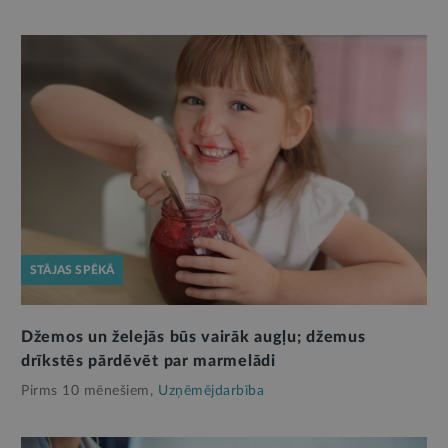
STĀJAS SPĒKĀ
Džemos un želejās būs vairāk augļu; džemus
drīkstēs pārdēvēt par marmelādi
Pirms 10 mēnešiem,
Uzņēmējdarbība