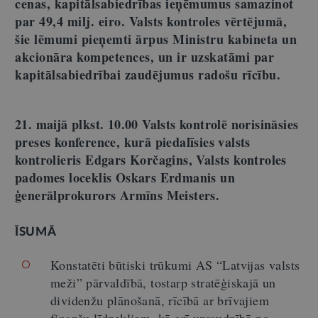
cenas, kapitālsabiedrības ieņēmumus samazinot
par 49,4 milj. eiro. Valsts kontroles vērtējumā,
šie lēmumi pieņemti ārpus Ministru kabineta un
akcionāra kompetences, un ir uzskatāmi par
kapitālsabiedrībai zaudējumus radošu rīcību.
21. maijā plkst. 10.00 Valsts kontrolē norisināsies
preses konference, kurā piedalīsies valsts
kontrolieris Edgars Korčagins, Valsts kontroles
padomes loceklis Oskars Erdmanis un
ģenerālprokurors Armīns Meisters.
ĪSUMĀ
Konstatēti būtiski trūkumi AS “Latvijas valsts
meži” pārvaldībā, tostarp stratēģiskajā un
dividenžu plānošanā, rīcībā ar brīvajiem
finanšu līdzekļiem, kā arī uzraudzībā no