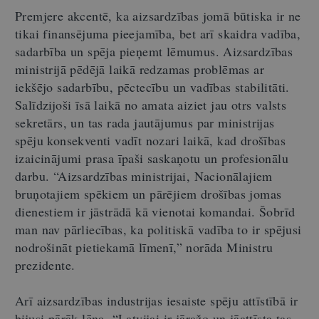
Premjere akcentē, ka aizsardzības jomā būtiska ir ne
tikai finansējuma pieejamība, bet arī skaidra vadība,
sadarbība un spēja pieņemt lēmumus. Aizsardzības
ministrijā pēdējā laikā redzamas problēmas ar
iekšējo sadarbību, pēctecību un vadības stabilitāti.
Salīdzijoši īsā laikā no amata aiziet jau otrs valsts
sekretārs, un tas rada jautājumus par ministrijas
spēju konsekventi vadīt nozari laikā, kad drošības
izaicinājumi prasa īpaši saskaņotu un profesionālu
darbu. “Aizsardzības ministrijai, Nacionālajiem
bruņotajiem spēkiem un pārējiem drošības jomas
dienestiem ir jāstrādā kā vienotai komandai. Šobrīd
man nav pārliecības, ka politiskā vadība to ir spējusi
nodrošināt pietiekamā līmenī,” norāda Ministru
prezidente.
Arī aizsardzības industrijas iesaiste spēju attīstībā ir
bijusi pārāk lēna. “Latvijai ir jāražo un jāattīsta tas,