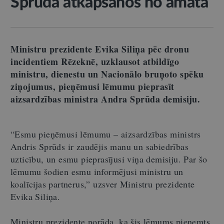
Sprūda atkāpšanos no amata
Ministru prezidente Evika Siliņa pēc dronu
incidentiem Rēzeknē, uzklausot atbildīgo
ministru, dienestu un Nacionālo bruņoto spēku
ziņojumus, pieņēmusi lēmumu pieprasīt
aizsardzības ministra Andra Sprūda demisiju.
“Esmu pieņēmusi lēmumu – aizsardzības ministrs
Andris Sprūds ir zaudējis manu un sabiedrības
uzticību, un esmu pieprasījusi viņa demisiju. Par šo
lēmumu šodien esmu informējusi ministru un
koalīcijas partnerus,” uzsver Ministru prezidente
Evika Siliņa.
Ministru prezidente norāda, ka šis lēmums pieņemts,