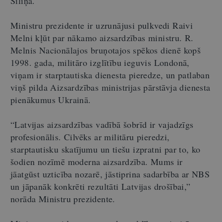
Siliņa.
Ministru prezidente ir uzrunājusi pulkvedi Raivi
Melni kļūt par nākamo aizsardzības ministru. R.
Melnis Nacionālajos bruņotajos spēkos dienē kopš
1998. gada, militāro izglītību ieguvis Londonā,
viņam ir starptautiska dienesta pieredze, un patlaban
viņš pilda Aizsardzības ministrijas pārstāvja dienesta
pienākumus Ukrainā.
“Latvijas aizsardzības vadībā šobrīd ir vajadzīgs
profesionālis. Cilvēks ar militāru pieredzi,
starptautisku skatījumu un tiešu izpratni par to, ko
šodien nozīmē moderna aizsardzība. Mums ir
jāatgūst uzticība nozarē, jāstiprina sadarbība ar NBS
un jāpanāk konkrēti rezultāti Latvijas drošībai,”
norāda Ministru prezidente.