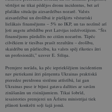
vērtējot ne tikai pēdējos dronu incidentus, bet arī
plašāku situāciju aizsardzības nozarē. Valsts
aizsardzībai un drošībai ir piešķirts vēsturiski
lielākais finansējums – 5% no IKP, un tas nozīmē arī
ļoti augstu atbildību pret Latvijas iedzīvotājiem. “Šis
finansējums pārdalīts no citām nozarēm. Tāpēc
cilvēkiem ir tiesības prasīt rezultātu – drošību,
skaidrību un pārliecību, ka valsts spēj rīkoties ātri
un profesionāli,” uzsver E. Siliņa.
Premjere norāda, ka pēc iepriekšējiem incidentiem
nav pietiekami ātri pārņemta Ukrainas praktiskā
pieredze pretdronu sistēmu attīstībā, lai gan
Ukrainas puse ir bijusi gatava dalīties ar savām
zināšanām un risinājumiem. Tikai šobrīd,
iesaistoties premjerei un Ārlietu ministrijai tiek
plānoti konkrēti soļi šajā jomā.