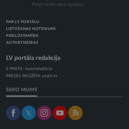
Palīgs tiesību aktu izpratnei.
PAR LV PORTĀLU
LIETOŠANAS NOTEIKUMI
PIEKĻŪSTAMĪBA
AUTORTIESĪBAS
LV portāla redakcija
E-PASTS:
lvportals@lv.lv
PRESES RELĪZĒM:
pr@lv.lv
SEKO MUMS