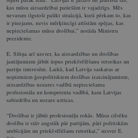
kas mūsu aizsardzībai patiešām ir vajadzīgs. Mēs
nevaram ilgstoši palikt situācijā, kurā pērkam to, kas
ir pieejams, nevis mērķtiecīgi attīstām spējas, kas
nepieciešamas mūsu drošībai,” norāda Ministru
prezidente.
E. Siliņa arī uzsver, ka aizsardzības un drošības
jautājumiem jābūt ārpus priekšvēlēšanu retorikas un
partiju interesēm. Laikā, kad Latvija saskaras ar
nopietniem ģeopolitiskiem drošības izaicinājumiem,
aizsardzības nozares vadībā nepieciešama
profesionāla un kompetenta vadībā, kam Latvijas
sabiedrība un nozare uzticas.
“Drošībai ir jābūt profesionāļu rokās. Mūsu cilvēku
drošība ir stāv augstāk pār partijām, pāri politiskām
ambīcijām un priekšvēlēšanu retorikai,” uzsver E.