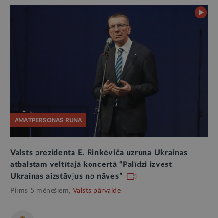
AMATPERSONAS RUNA
Valsts prezidenta E. Rinkēviča uzruna Ukrainas
atbalstam veltītajā koncertā “Palīdzi izvest
Ukrainas aizstāvjus no nāves”
Pirms 5 mēnešiem,
Valsts pārvalde