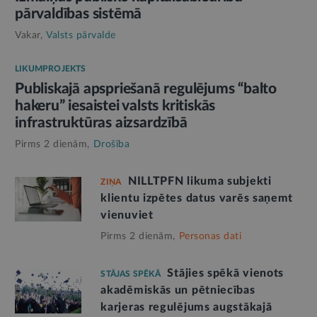
pārvaldības sistēmā
Vakar,
Valsts pārvalde
LIKUMPROJEKTS
Publiskajā apspriešanā regulējums “balto
hakeru” iesaistei valsts kritiskās
infrastruktūras aizsardzībā
Pirms 2 dienām,
Drošība
NILLTPFN likuma subjekti
ZIŅA
klientu izpētes datus varēs saņemt
vienuviet
Pirms 2 dienām,
Personas dati
Stājies spēkā vienots
STĀJAS SPĒKĀ
akadēmiskās un pētniecības
karjeras regulējums augstākajā