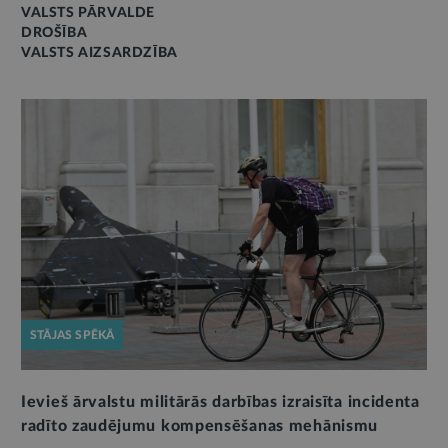
VALSTS PĀRVALDE
DROŠĪBA
VALSTS AIZSARDZĪBA
STĀJAS SPĒKĀ
Ievieš ārvalstu militārās darbības izraisīta incidenta
radīto zaudējumu kompensēšanas mehānismu