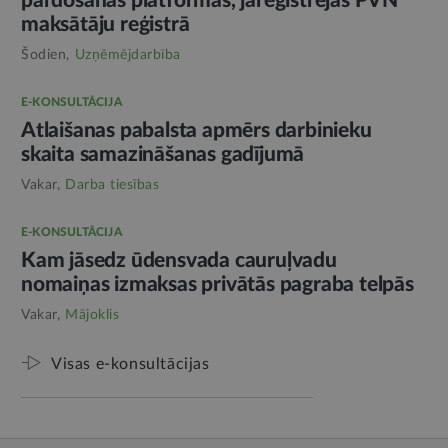
pārdošanas platformās, jāreģistrējas PVN
maksātāju reģistrā
Šodien,
Uzņēmējdarbība
E-KONSULTĀCIJA
Atlaišanas pabalsta apmērs darbinieku
skaita samazināšanas gadījumā
Vakar,
Darba tiesības
E-KONSULTĀCIJA
Kam jāsedz ūdensvada cauruļvadu
nomaiņas izmaksas privātās pagraba telpās
Vakar,
Mājoklis
Visas e-konsultācijas