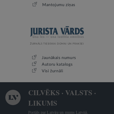
Mantojumu ziņas
ŽURNĀLS TIESISKAI DOMAI UN PRAKSEI
Jaunākais numurs
Autoru katalogs
Visi žurnāli
CILVĒKS · VALSTS ·
LIKUMS
Portāls par Latviju un mums Latvijā.