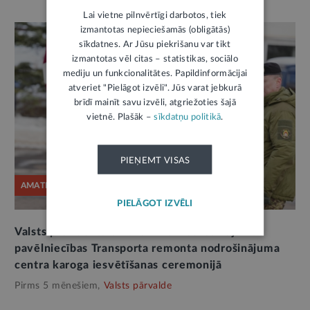
Lai vietne pilnvērtīgi darbotos, tiek
izmantotas nepieciešamās (obligātās)
sīkdatnes. Ar Jūsu piekrišanu var tikt
izmantotas vēl citas – statistikas, sociālo
mediju un funkcionalitātes. Papildinformācijai
atveriet "Pielāgot izvēli". Jūs varat jebkurā
brīdī mainīt savu izvēli, atgriežoties šajā
vietnē. Plašāk –
sīkdatņu politikā
.
PIEŅEMT VISAS
AMATPERSONAS RUNA
PIELĀGOT IZVĒLI
Valsts prezidenta uzruna NBS Nodrošinājuma
pavēlniecības Transporta remonta nodrošinājuma
centra karoga iesvētīšanas ceremonijā
Pirms 5 mēnešiem,
Valsts pārvalde