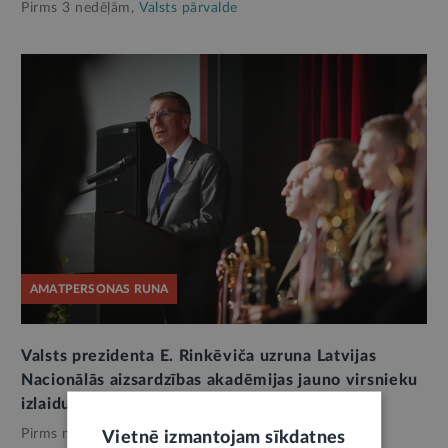
Pirms 3 nedēļām,
Valsts pārvalde
AMATPERSONAS RUNA
Valsts prezidenta E. Rinkēviča uzruna Latvijas
Nacionālās aizsardzības akadēmijas jauno virsnieku
izlaiduma ceremonijā
Pirms mēneša,
Valsts pārvalde
Vietnē izmantojam sīkdatnes