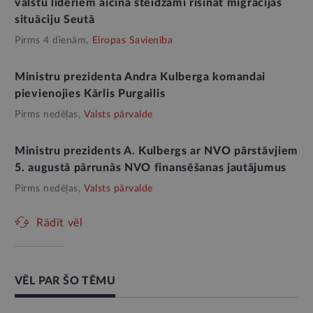
valstu līderiem aicina steidzami risināt migrācijas
situāciju Seutā
Pirms 4 dienām,
Eiropas Savienība
Ministru prezidenta Andra Kulberga komandai
pievienojies Kārlis Purgailis
Pirms nedēļas,
Valsts pārvalde
Ministru prezidents A. Kulbergs ar NVO pārstāvjiem
5. augustā pārrunās NVO finansēšanas jautājumus
Pirms nedēļas,
Valsts pārvalde
Rādīt vēl
VĒL PAR ŠO TĒMU