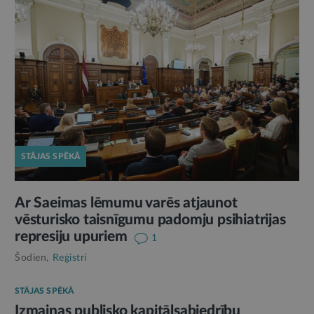
STĀJAS SPĒKĀ
Ar Saeimas lēmumu varēs atjaunot
vēsturisko taisnīgumu padomju psihiatrijas
represiju upuriem
1
Šodien,
Reģistri
STĀJAS SPĒKĀ
Izmaiņas publisko kapitālsabiedrību