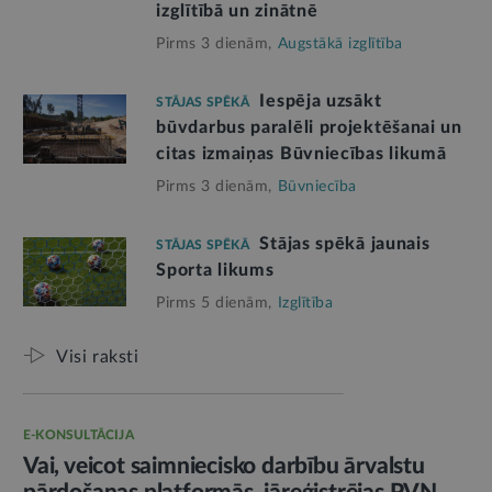
izglītībā un zinātnē
Pirms 3 dienām,
Augstākā izglītība
Iespēja uzsākt
STĀJAS SPĒKĀ
būvdarbus paralēli projektēšanai un
citas izmaiņas Būvniecības likumā
Pirms 3 dienām,
Būvniecība
Stājas spēkā jaunais
STĀJAS SPĒKĀ
Sporta likums
Pirms 5 dienām,
Izglītība
Visi raksti
E-KONSULTĀCIJA
Vai, veicot saimniecisko darbību ārvalstu