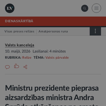
DIENASKĀRTĪBĀ
Visas preses relīzes
Amatpersonas runa
Atklātā vēstule
Relīze
Valsts kanceleja
10. maijā, 2026
Lasīšanai: 4 minūtes
RUBRIKA:
Relīze
TĒMA:
Valsts pārvalde
Ministru prezidente pieprasa
aizsardzības ministra Andra