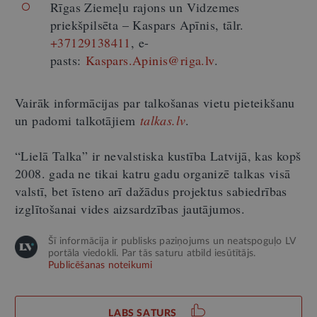
Rīgas Ziemeļu rajons un Vidzemes
priekšpilsēta – Kaspars Apīnis, tālr.
+37129138411
, e-
pasts:
Kaspars.Apinis@riga.lv
.
Vairāk informācijas par talkošanas vietu pieteikšanu
un padomi talkotājiem
talkas.lv
.
“Lielā Talka” ir nevalstiska kustība Latvijā, kas kopš
2008. gada ne tikai katru gadu organizē talkas visā
valstī, bet īsteno arī dažādus projektus sabiedrības
izglītošanai vides aizsardzības jautājumos.
Šī informācija ir publisks paziņojums un neatspoguļo LV
portāla viedokli. Par tās saturu atbild iesūtītājs.
Publicēšanas noteikumi
LABS SATURS