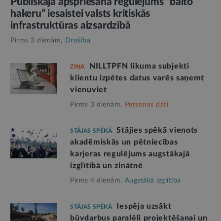
Publiskajā apspriešanā regulējums “balto
hakeru” iesaistei valsts kritiskās
infrastruktūras aizsardzībā
Pirms 3 dienām,
Drošība
NILLTPFN likuma subjekti
ZIŅA
klientu izpētes datus varēs saņemt
vienuviet
Pirms 3 dienām,
Personas dati
Stājies spēkā vienots
STĀJAS SPĒKĀ
akadēmiskās un pētniecības
karjeras regulējums augstākajā
izglītībā un zinātnē
Pirms 4 dienām,
Augstākā izglītība
Iespēja uzsākt
STĀJAS SPĒKĀ
būvdarbus paralēli projektēšanai un