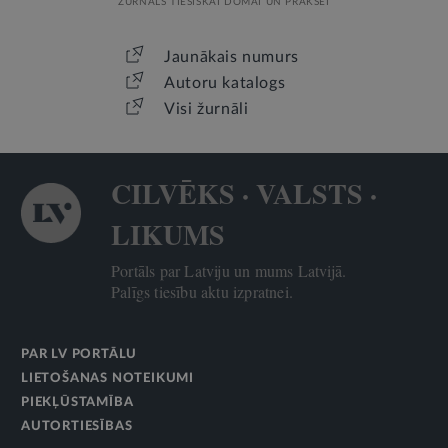
ŽURNĀLS TIESISKAI DOMAI UN PRAKSEI
Jaunākais numurs
Autoru katalogs
Visi žurnāli
CILVĒKS · VALSTS ·
LIKUMS
Portāls par Latviju un mums Latvijā.
Palīgs tiesību aktu izpratnei.
PAR LV PORTĀLU
LIETOŠANAS NOTEIKUMI
PIEKĻŪSTAMĪBA
AUTORTIESĪBAS