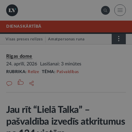
DIENASKĀRTĪBĀ
Visas preses relīzes
Amatpersonas runa
Atklātā vēstule
Relīze
Rīgas dome
24. aprīlī, 2026
Lasīšanai: 3 minūtes
RUBRIKA:
Relīze
TĒMA:
Pašvaldības
Jau rīt “Lielā Talka” –
pašvaldība izvedīs atkritumus