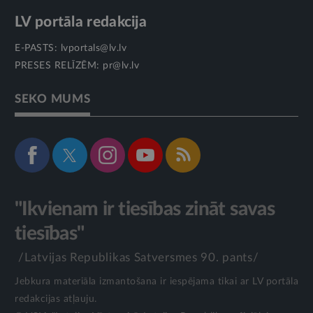
LV portāla redakcija
E-PASTS:
lvportals@lv.lv
PRESES RELĪZĒM:
pr@lv.lv
SEKO MUMS
"Ikvienam ir tiesības zināt savas
tiesības"
/Latvijas Republikas Satversmes 90. pants/
Jebkura materiāla izmantošana ir iespējama tikai ar LV portāla
redakcijas atļauju.