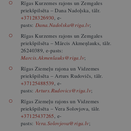
Rīgas Kurzemes rajons un Zemgales
priekšpilsēta – Dana Nadoļska, tālr.
+37128326930
, e-
pasts:
Dana.Nadolska@riga.lv
;
Rīgas Kurzemes rajons un Zemgales
priekšpilsēta – Mārcis Akmeņlauks, tālr.
26240389, e-pasts:
Marcis.Akmenlauks@riga.lv
;
Rīgas Ziemeļu rajona un Vidzemes
priekšpilsēta – Arturs Rudovičs, tālr.
+37125488539
, e-
pasts:
Arturs.Rudovics@riga.lv
;
Rīgas Ziemeļu rajons un Vidzemes
priekšpilsēta – Vera Solovjova, tālr.
+37125437265
, e-
pasts:
Vera.Solovjova@riga.lv
;