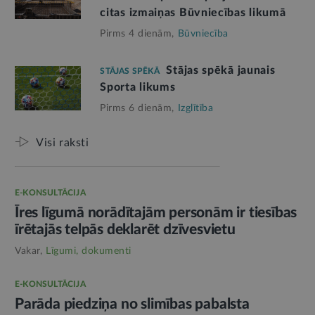
citas izmaiņas Būvniecības likumā
Pirms 4 dienām,
Būvniecība
Stājas spēkā jaunais
STĀJAS SPĒKĀ
Sporta likums
Pirms 6 dienām,
Izglītība
Visi raksti
E-KONSULTĀCIJA
Īres līgumā norādītajām personām ir tiesības
īrētajās telpās deklarēt dzīvesvietu
Vakar,
Līgumi, dokumenti
E-KONSULTĀCIJA
Parāda piedziņa no slimības pabalsta