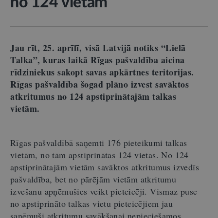
no 124 vietām
Jau rīt, 25. aprīlī, visā Latvijā notiks “Lielā
Talka”, kuras laikā Rīgas pašvaldība aicina
rīdziniekus sakopt savas apkārtnes teritorijas.
Rīgas pašvaldība šogad plāno izvest savāktos
atkritumus no 124 apstiprinātajām talkas
vietām.
Rīgas pašvaldībā saņemti 176 pieteikumi talkas
vietām, no tām apstiprinātas 124 vietas. No 124
apstiprinātajām vietām savāktos atkritumus izvedīs
pašvaldība, bet no pārējām vietām atkritumu
izvešanu apņēmušies veikt pieteicēji. Vismaz puse
no apstiprināto talkas vietu pieteicējiem jau
saņēmuši atkritumu savākšanai nepieciešamos