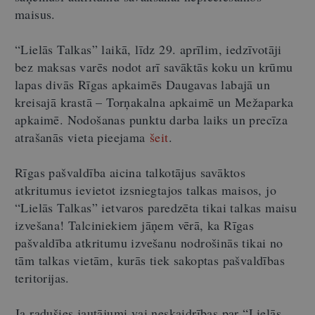
maisus.
“Lielās Talkas” laikā, līdz 29. aprīlim, iedzīvotāji
bez maksas varēs nodot arī savāktās koku un krūmu
lapas divās Rīgas apkaimēs Daugavas labajā un
kreisajā krastā – Torņakalna apkaimē un Mežaparka
apkaimē. Nodošanas punktu darba laiks un precīza
atrašanās vieta pieejama
šeit
.
Rīgas pašvaldība aicina talkotājus savāktos
atkritumus ievietot izsniegtajos talkas maisos, jo
“Lielās Talkas” ietvaros paredzēta tikai talkas maisu
izvešana! Talciniekiem jāņem vērā, ka Rīgas
pašvaldība atkritumu izvešanu nodrošinās tikai no
tām talkas vietām, kurās tiek sakoptas pašvaldības
teritorijas.
Ja radušies jautājumi vai neskaidrības par “Lielās