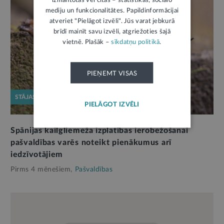
izmantotas vēl citas – statistikas, sociālo
mediju un funkcionalitātes. Papildinformācijai
atveriet "Pielāgot izvēli". Jūs varat jebkurā
brīdī mainīt savu izvēli, atgriežoties šajā
vietnē. Plašāk –
sīkdatņu politikā
.
PIEŅEMT VISAS
STĀJAS SPĒKĀ
PIELĀGOT IZVĒLI
Spānijas kailgliemeža izplatības ierobežošanai
pašvaldības varēs noteikt pienākumus arī
iedzīvotājiem
Pirms 4 mēnešiem,
Pašvaldības