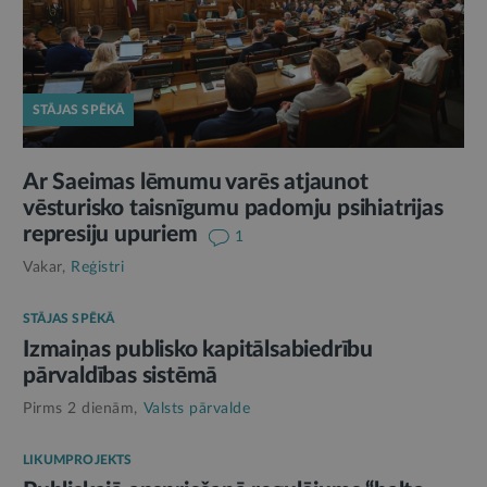
STĀJAS SPĒKĀ
Ar Saeimas lēmumu varēs atjaunot
vēsturisko taisnīgumu padomju psihiatrijas
represiju upuriem
1
Vakar,
Reģistri
STĀJAS SPĒKĀ
Izmaiņas publisko kapitālsabiedrību
pārvaldības sistēmā
Pirms 2 dienām,
Valsts pārvalde
LIKUMPROJEKTS