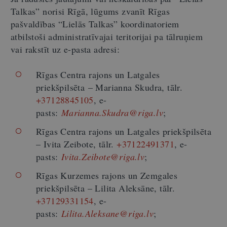
Talkas” norisi Rīgā, lūgums zvanīt Rīgas
pašvaldības “Lielās Talkas” koordinatoriem
atbilstoši administratīvajai teritorijai pa tālruņiem
vai rakstīt uz e-pasta adresi:
Rīgas Centra rajons un Latgales
priekšpilsēta – Marianna Skudra, tālr.
+37128845105
, e-
pasts:
Marianna.Skudra@riga.lv
;
Rīgas Centra rajons un Latgales priekšpilsēta
– Ivita Zeibote, tālr.
+37122491371
, e-
pasts:
Ivita.Zeibote@riga.lv
;
Rīgas Kurzemes rajons un Zemgales
priekšpilsēta – Lilita Aleksāne, tālr.
+37129331154
, e-
pasts:
Lilita.Aleksane@riga.lv
;