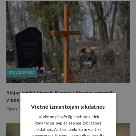
STĀJAS SPĒKĀ
Stājas spēkā jaunais Kapsētu likums: turpmāk
vienots regulējums visām pašvaldībām
Vietnē izmantojam sīkdatnes
Pirms 3 mēnešiem,
Pašvaldības
Lai vietne pilnvērtīgi darbotos, tiek
izmantotas nepieciešamās (obligātās)
sīkdatnes. Ar Jūsu piekrišanu var tikt