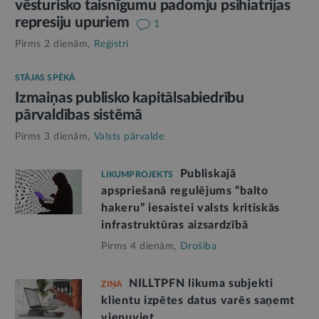
vēsturisko taisnīgumu padomju psihiatrijas
represiju upuriem
1
Pirms 2 dienām,
Reģistri
STĀJAS SPĒKĀ
Izmaiņas publisko kapitālsabiedrību
pārvaldības sistēmā
Pirms 3 dienām,
Valsts pārvalde
Publiskajā
LIKUMPROJEKTS
apspriešanā regulējums “balto
hakeru” iesaistei valsts kritiskās
infrastruktūras aizsardzībā
Pirms 4 dienām,
Drošība
NILLTPFN likuma subjekti
ZIŅA
klientu izpētes datus varēs saņemt
vienuviet