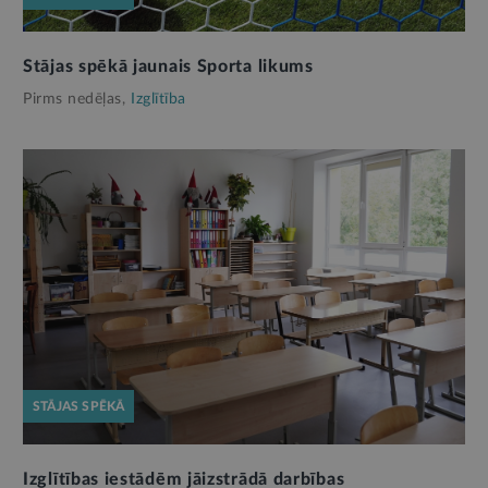
Stājas spēkā jaunais Sporta likums
Pirms nedēļas,
Izglītība
STĀJAS SPĒKĀ
Izglītības iestādēm jāizstrādā darbības