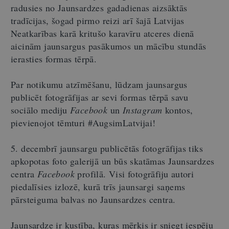
radusies no Jaunsardzes gadadienas aizsāktās
tradīcijas, šogad pirmo reizi arī šajā Latvijas
Neatkarības karā kritušo karavīru atceres dienā
aicinām jaunsargus pasākumos un mācību stundās
ierasties formas tērpā.
Par notikumu atzīmēšanu, lūdzam jaunsargus
publicēt fotogrāfijas ar sevi formas tērpā savu
sociālo mediju
Facebook
un
Instagram
kontos,
pievienojot tēmturi #AugsimLatvijai!
5. decembrī jaunsargu publicētās fotogrāfijas tiks
apkopotas foto galerijā un būs skatāmas Jaunsardzes
centra
Facebook
profilā. Visi fotogrāfiju autori
piedalīsies izlozē, kurā trīs jaunsargi saņems
pārsteiguma balvas no Jaunsardzes centra.
Jaunsardze ir kustība, kuras mērķis ir sniegt iespēju