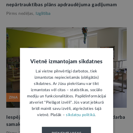
nepārtrauktības plāns apdraudējuma gadījumam
Pirms nedēļas,
Izglītība
Vietnē izmantojam sīkdatnes
Lai vietne pilnvērtīgi darbotos, tiek
izmantotas nepieciešamās (obligātās)
sīkdatnes. Ar Jūsu piekrišanu var tikt
izmantotas vēl citas – statistikas, sociālo
mediju un funkcionalitātes. Papildinformācijai
ZIŅA
atveriet "Pielāgot izvēli". Jūs varat jebkurā
brīdī mainīt savu izvēli, atgriežoties šajā
vietnē. Plašāk –
sīkdatņu politikā
.
Iespēja izteikt viedokli par plānoto pedagogu darba
samaksas un darba slodzes regulējumu