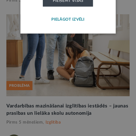
Pirms 3 nedēļām,
Izglītība
PIEŅEMT VISAS
PIELĀGOT IZVĒLI
PROBLĒMA
Vardarbības mazināšanai izglītības iestādēs – jaunas
prasības un lielāka skolu autonomija
Pirms 5 mēnešiem,
Izglītība