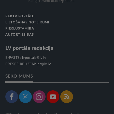
Palīgs tiesību aktu izpratnei.
PAR LV PORTĀLU
LIETOŠANAS NOTEIKUMI
PIEKĻŪSTAMĪBA
AUTORTIESĪBAS
LV portāla redakcija
E-PASTS:
lvportals@lv.lv
PRESES RELĪZĒM:
pr@lv.lv
SEKO MUMS