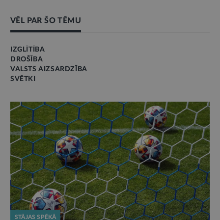
VĒL PAR ŠO TĒMU
IZGLĪTĪBA
DROŠĪBA
VALSTS AIZSARDZĪBA
SVĒTKI
STĀJAS SPĒKĀ