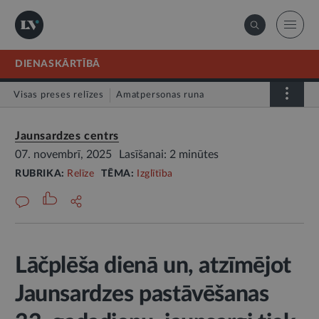
DIENASKĀRTĪBĀ
Visas preses relīzes
Amatpersonas runa
Atklātā vēstule
Relīze
Jaunsardzes centrs
07. novembrī, 2025
Lasīšanai: 2 minūtes
RUBRIKA:
Relīze
TĒMA:
Izglītība
Lāčplēša dienā un, atzīmējot
Jaunsardzes pastāvēšanas