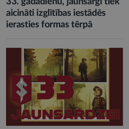
33. gadadienu, jaunsargi tiek
aicināti izglītības iestādēs
ierasties formas tērpā