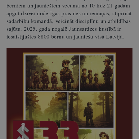
bērniem un jauniešiem vecumā no 10 līdz 21 gadam
apgūt dzīvei noderīgas prasmes un iemaņas, stiprināt
sadarbību komandā, veicināt disciplīnu un atbildības
sajūtu. 2025. gada nogalē Jaunsardzes kustībā ir
iesaistījušies 8800 bērnu un jauniešu visā Latvijā.