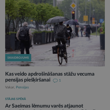
SKAIDROJUMS
Kas veido apdrošināšanas stāžu vecuma
pensijas piešķiršanai
1
Vakar,
Pensijas
STĀJAS SPĒKĀ
Ar Saeimas lēmumu varēs atjaunot