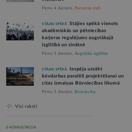
Pirms 4 dienām,
Personas dati
Stājies spēkā vienots
STĀJAS SPĒKĀ
akadēmiskās un pētniecības
karjeras regulējums augstākajā
izglītībā un zinātnē
Pirms 5 dienām,
Augstākā izglītība
Iespēja uzsākt
STĀJAS SPĒKĀ
būvdarbus paralēli projektēšanai un
citas izmaiņas Būvniecības likumā
Pirms 5 dienām,
Būvniecība
Visi raksti
E-KONSULTĀCIJA