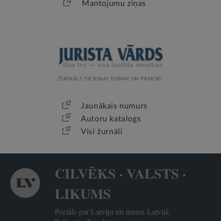
Mantojumu ziņas
ŽURNĀLS TIESISKAI DOMAI UN PRAKSEI
Jaunākais numurs
Autoru katalogs
Visi žurnāli
CILVĒKS · VALSTS ·
LIKUMS
Portāls par Latviju un mums Latvijā.