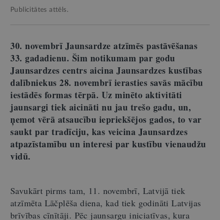
Publicitātes attēls.
30. novembrī Jaunsardze atzīmēs pastāvēšanas
33. gadadienu. Šim notikumam par godu
Jaunsardzes centrs aicina Jaunsardzes kustības
dalībniekus 28. novembrī ierasties savās mācību
iestādēs formas tērpā. Uz minēto aktivitāti
jaunsargi tiek aicināti nu jau trešo gadu, un,
ņemot vērā atsaucību iepriekšējos gados, to var
saukt par tradīciju, kas veicina Jaunsardzes
atpazīstamību un interesi par kustību vienaudžu
vidū.
Savukārt pirms tam, 11. novembrī, Latvijā tiek
atzīmēta Lāčplēša diena, kad tiek godināti Latvijas
brīvības cīnītāji. Pēc jaunsargu iniciatīvas, kura