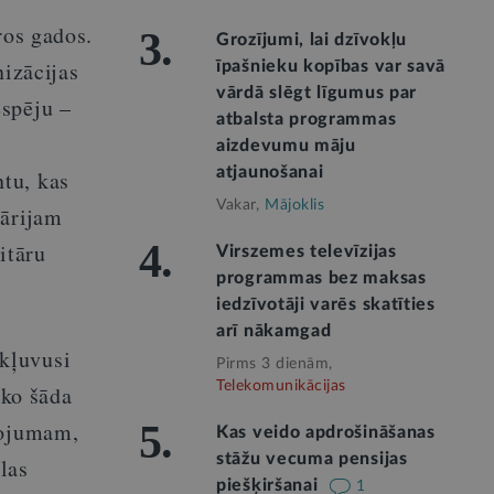
ros gados.
3.
Grozījumi, lai dzīvokļu
nizācijas
īpašnieku kopības var savā
vārdā slēgt līgumus par
espēju –
atbalsta programmas
aizdevumu māju
atjaunošanai
tu, kas
Vakar,
Mājoklis
nārijam
4.
itāru
Virszemes televīzijas
programmas bez maksas
iedzīvotāji varēs skatīties
arī nākamgad
kļuvusi
Pirms 3 dienām,
Telekomunikācijas
āko šāda
sojumam,
5.
Kas veido apdrošināšanas
stāžu vecuma pensijas
las
piešķiršanai
1