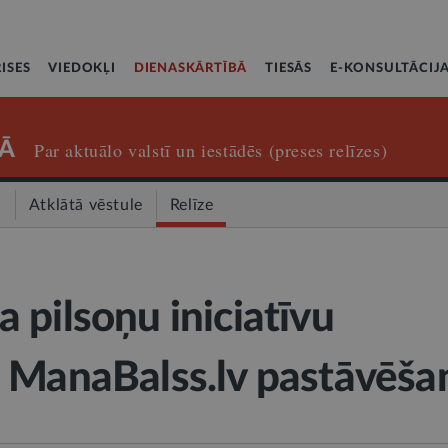
ISES
VIEDOKĻI
DIENASKĀRTĪBĀ
TIESĀS
E-KONSULTĀCIJ
Ā
Par aktuālo valstī un iestādēs (preses relīzes)
a
Atklātā vēstule
Relīze
 pilsoņu iniciatīvu
 ManaBalss.lv pastāvēša