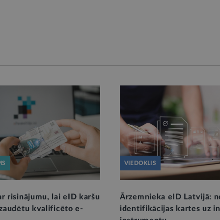
MS
VIEDOKLIS
r risinājumu, lai eID karšu
Ārzemnieka eID Latvijā: n
ezaudētu kvalificēto e-
identifikācijas kartes uz i