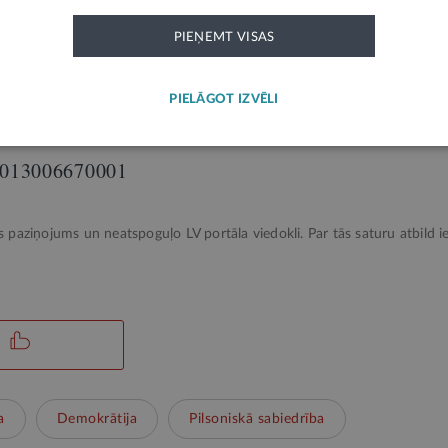
A0551029153005
PIEŅEMT VISAS
PIELĀGOT IZVĒLI
024025085
0013006670001
ks paziņojums un neatspoguļo LV portāla viedokli. Par tās saturu atbild ie
a
Demokrātija
Pilsoniskā sabiedrība