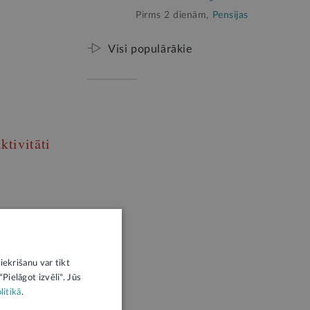
Pirms 2 dienām,
Pensijas
Visi populārākie
ktivitāti
iekrišanu var tikt
Pielāgot izvēli". Jūs
litikā
.