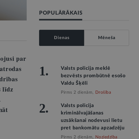
POPULĀRĀKAIS
Dienas
Mēneša
pojusi par
1.
 atrodas
Valsts policija meklē
bezvēsts prombūtnē esošo
edrības
Valdu Šķēli
 līdz
Pirms 2 dienām,
Drošība
.
2.
Valsts policija
nāt
kriminālvajāšanas
uzsākšanai nodevusi lietu
pret bankomātu apzadzēju
Pirms 2 dienām,
Noziedzība