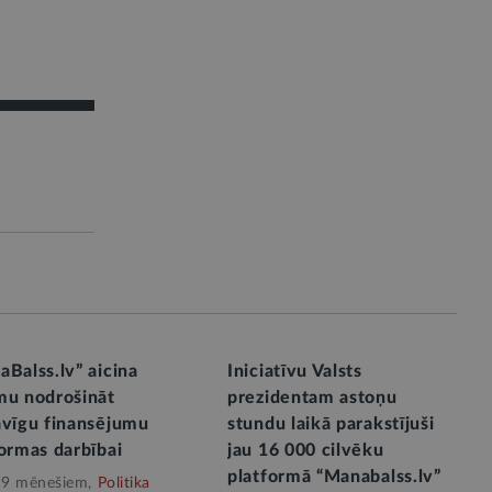
Balss.lv” aicina
Iniciatīvu Valsts
mu nodrošināt
prezidentam astoņu
āvīgu finansējumu
stundu laikā parakstījuši
ormas darbībai
jau 16 000 cilvēku
platformā “Manabalss.lv”
 9 mēnešiem,
Politika