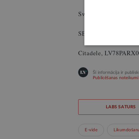
Swedbank, LV74HAB
SEB, LV08UNLA0050
Citadele, LV78PARX
Šī informācija ir publis
Publicēšanas noteikumi
LABS SATURS
E-vide
Likumdošan