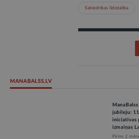
Sabiedrības līdzdalība
MANABALSS.LV
ManaBalss 
jubileju: 1
iniciatīvas
izmaiņas L
Pirms 2 mēn