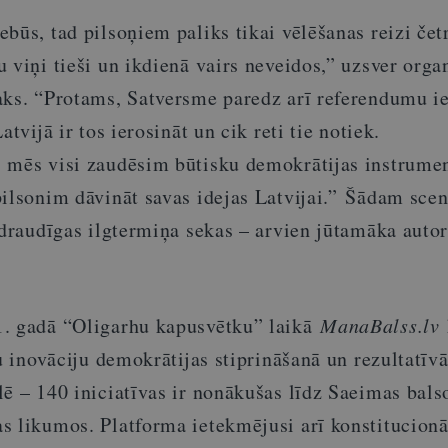
būs, tad pilsoņiem paliks tikai vēlēšanas reizi čet
 viņi tieši un ikdienā vairs neveidos,” uzsver orga
aks. “Protams, Satversme paredz arī referendumu i
atvijā ir tos ierosināt un cik reti tie notiek.
,
mēs visi zaudēsim būtisku demokrātijas instrumen
pilsonim dāvināt savas idejas Latvijai.” Šādam sce
 draudīgas ilgtermiņa sekas – arvien jūtamāka autor
1. gadā “Oligarhu kapusvētku” laikā
ManaBalss.lv
tu inovāciju demokrātijas stiprināšanā un rezultatīv
lē – 140 iniciatīvas ir nonākušas līdz Saeimas bal
s likumos. Platforma ietekmējusi arī konstitucionā