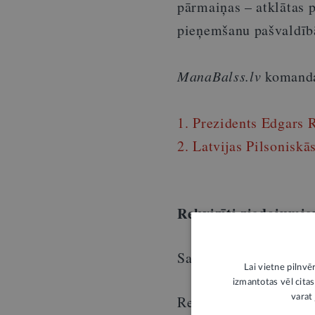
pārmaiņas – atklātas p
pieņemšanu pašvaldīb
ManaBalss.lv
komanda 
1. Prezidents Edgars 
2. Latvijas Pilsoniskā
Rekvizīti ziedojumi
Sabiedrības Līdzdalīb
Lai vietne pilnvē
izmantotas vēl citas
Reģ. Nr. 40008164462
varat 