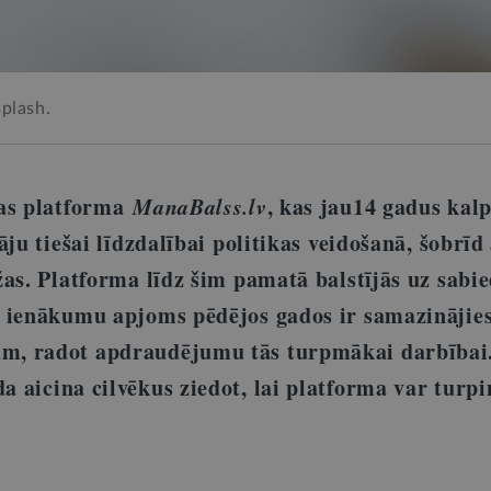
splash.
jas platforma
ManaBalss.lv
, kas jau14 gadus kal
āju tiešai līdzdalībai politikas veidošanā, šobrīd
žas. Platforma līdz šim pamatā balstījās uz sabi
 ienākumu apjoms pēdējos gados ir samazinājies
, radot apdraudējumu tās turpmākai darbībai
 aicina cilvēkus ziedot, lai platforma var turpi