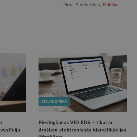
Pirms 9 mēnešiem,
Politika
STĀJAS SPĒKĀ
o
Pieslēgšanās VID EDS – tikai ar
nvestīciju
drošiem elektroniskās identifikācijas