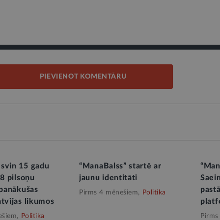
PIEVIENOT KOMENTĀRU
svin 15 gadu
“ManaBalss” startē ar
“Mana
18 pilsoņu
jaunu identitāti
Saei
 panākušas
past
Pirms 4 mēnešiem,
Politika
atvijas likumos
platf
ešiem,
Politika
Pirms