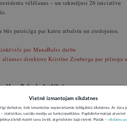
rezidenta vēlēšanas – un sekmējusi 26 iniciatīvu
ās.
būs pateicīga par katru atbalstu un ziedojumu.
Rinkēvičs par ManaBalss darbu
s alianses direktore Kristīne Zonberga par pilsoņu a
em
ManaBalss.lv
darbībai
Vietnē izmantojam sīkdatnes
as Fonds
rtīgi darbotos, tiek izmantotas nepieciešamās (obligātās) sīkdatnes. Ar Jūsu p
 – statistikas, sociālo mediju un funkcionalitātes. Papildinformācijai atveriet "
jebkurā brīdī mainīt savu izvēli, atgriežoties šajā vietnē. Plašāk –
sīkdatņu po