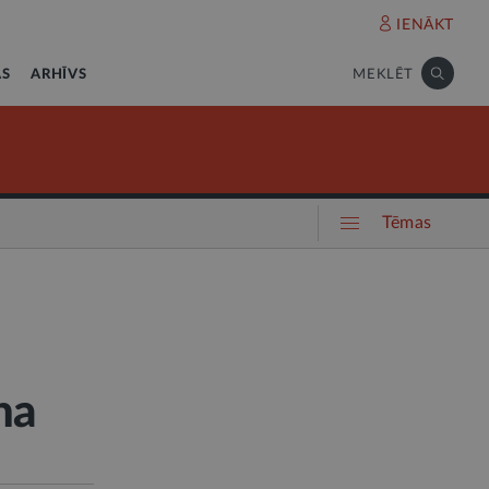
IENĀKT
AS
ARHĪVS
MEKLĒT
Tēmas
na