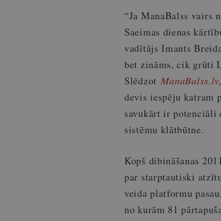
“Ja ManaBalss vairs ne
Saeimas dienas kārtību
vadītājs Imants Breid
bet zināms, cik grūti L
Slēdzot
ManaBalss.lv
devis iespēju katram 
savukārt ir potenciāli
sistēmu klātbūtne.
Kopš dibināšanas 201
par starptautiski atzī
veida platformu pasau
no kurām 81 pārtapuša