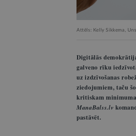
Attēls: Kelly Sikkema, Un
Digitālās demokrāti
galveno rīku iedzīvot
uz izdzīvošanas robe
ziedojumiem, taču šo
kritiskam minimumam
ManaBalss.lv
komanda
pastāvēt.