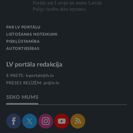
Portāls par Latviju un mums Latvijā.
Palīgs tiesību aktu izpratnei.
PAR LV PORTĀLU
LIETOŠANAS NOTEIKUMI
PIEKĻŪSTAMĪBA
AUTORTIESĪBAS
LV portāla redakcija
E-PASTS:
lvportals@lv.lv
PRESES RELĪZĒM:
pr@lv.lv
SEKO MUMS