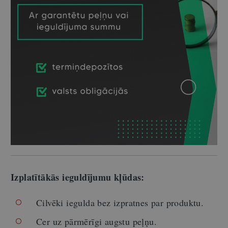
Izplatītākās ieguldījumu kļūdas:
Cilvēki iegulda bez izpratnes par produktu.
Cer uz pārmērīgi augstu peļņu.