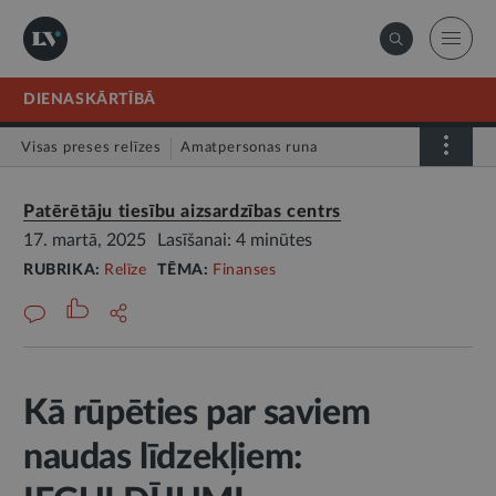
DIENASKĀRTĪBĀ
Visas preses relīzes
Amatpersonas runa
Atklātā vēstule
Relīze
Patērētāju tiesību aizsardzības centrs
17. martā, 2025
Lasīšanai: 4 minūtes
RUBRIKA:
Relīze
TĒMA:
Finanses
Kā rūpēties par saviem
naudas līdzekļiem: