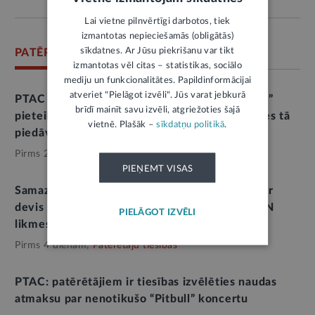
Lai vietne pilnvērtīgi darbotos, tiek
izmantotas nepieciešamās (obligātās)
sīkdatnes. Ar Jūsu piekrišanu var tikt
PATĒRĒTĀJU TIESĪBU AIZSARDZĪBAS CENTRS
izmantotas vēl citas – statistikas, sociālo
mediju un funkcionalitātes. Papildinformācijai
atveriet "Pielāgot izvēli". Jūs varat jebkurā
PTAC brīdina par tūrisma operatora “Digitours”
brīdī mainīt savu izvēli, atgriežoties šajā
pieteikto maksātnespēju un aicina neiegādāties tā
vietnē. Plašāk –
sīkdatņu politikā
.
piedāvātos ceļojumus
Pirms 2 dienām,
Patērētāju tiesības
PIEŅEMT VISAS
Samazinātais PVN pārtikas pamatproduktiem ir
devis gaidīto cenu samazinājumu; tirgotāji PVN
PIELĀGOT IZVĒLI
likmes samazinājumu ieviesuši korekti
Pirms 4 dienām,
Patērētāju tiesības
PTAC: patērētājiem ir tiesības izvēlēties naudas
atmaksu par nenotikušo “Pitbull” koncertu