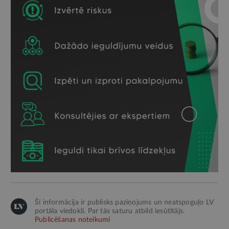
Šī informācija ir publisks paziņojums un neatspoguļo LV
portāla viedokli. Par tās saturu atbild iesūtītājs.
Publicēšanas noteikumi