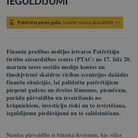
IEGULDĪJUMI
Publicēts pirms gada.
Izvērtē satura aktualitāti! >>
Finanšu pratības nedēļas ietvaros Patērētāju
tiesību aizsardzības centrs (PTAC) no 17. līdz 20.
martam savos sociālo mediju kontos un
tīmekļvietnē skaidros rīcības scenārijus dažādās
finanšu situācijās, lai palīdzētu patērētājiem
pieņemt gudrus un drošus lēmumus, piemēram,
parādu pārvaldība un izvairīšanās no
krāpniekiem, investīciju riski un to izvērtēšana,
ieguldījumu piedāvājumi un to salīdzināšana.
Naudas pārvaldība ir būtiska ikvienam, kas vēlas