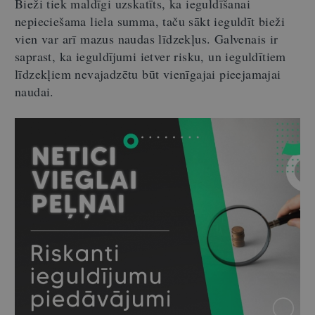
Bieži tiek maldīgi uzskatīts, ka ieguldīšanai
nepieciešama liela summa, taču sākt ieguldīt bieži
vien var arī mazus naudas līdzekļus. Galvenais ir
saprast, ka ieguldījumi ietver risku, un ieguldītiem
līdzekļiem nevajadzētu būt vienīgajai pieejamajai
naudai.