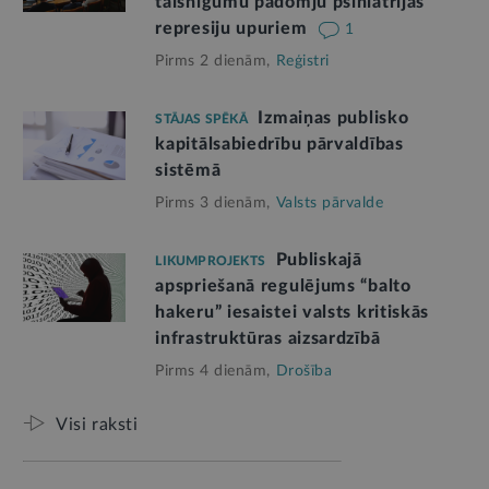
taisnīgumu padomju psihiatrijas
represiju upuriem
1
Pirms 2 dienām,
Reģistri
Izmaiņas publisko
STĀJAS SPĒKĀ
kapitālsabiedrību pārvaldības
sistēmā
Pirms 3 dienām,
Valsts pārvalde
Publiskajā
LIKUMPROJEKTS
apspriešanā regulējums “balto
hakeru” iesaistei valsts kritiskās
infrastruktūras aizsardzībā
Pirms 4 dienām,
Drošība
Visi raksti