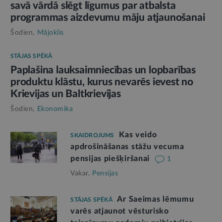
savā vārdā slēgt līgumus par atbalsta
programmas aizdevumu māju atjaunošanai
Šodien,
Mājoklis
STĀJAS SPĒKĀ
Paplašina lauksaimniecības un lopbarības
produktu klāstu, kurus nevarēs ievest no
Krievijas un Baltkrievijas
Šodien,
Ekonomika
Kas veido
SKAIDROJUMS
apdrošināšanas stāžu vecuma
pensijas piešķiršanai
1
Vakar,
Pensijas
Ar Saeimas lēmumu
STĀJAS SPĒKĀ
varēs atjaunot vēsturisko