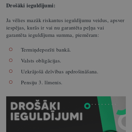
Drošāki ieguldījumi:
Ja vēlies mazāk riskantus ieguldījumu veidus, apsver
iespējas, kurās ir vai nu garantēta peļņa vai
garantēta ieguldījuma summa, piemēram:
Termiņdepozīti bankā.
Valsts obligācijas.
Uzkrājošā dzīvības apdrošināšana.
Pensiju 3. līmenis.