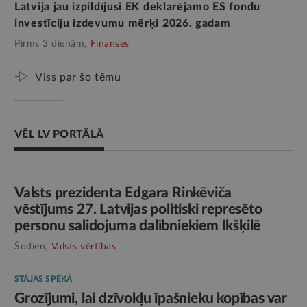
Latvija jau izpildījusi EK deklarējamo ES fondu
investīciju izdevumu mērķi 2026. gadam
Pirms 3 dienām,
Finanses
Viss par šo tēmu
VĒL LV PORTĀLĀ
AMATPERSONAS RUNA
Valsts prezidenta Edgara Rinkēviča
vēstījums 27. Latvijas politiski represēto
personu salidojuma dalībniekiem Ikšķilē
Šodien,
Valsts vērtības
STĀJAS SPĒKĀ
Grozījumi, lai dzīvokļu īpašnieku kopības var