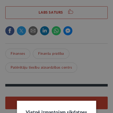
LABS SATURS
Finanses
Finanšu pratība
Patērētāju tiesību aizsardzības centrs
PIEVIENOT KOMENTĀRU
Vietnē izmantojam sīkdatnes