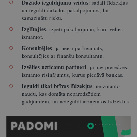
Dažādo ieguldījumu veidus
: sadali līdzekļus
un ieguldi dažādos pakalpojumos, lai
samazinātu risku.
Izglītojies
: izpēti pakalpojumu, kuru vēlies
izmantot.
Konsultējies
: ja neesi pārliecināts,
konsultējies ar finanšu konsultantu.
Izvēlies uzticamu partneri
: ja nav pieredzes,
izmanto risinājumus, kurus piedāvā bankas.
Ieguldi tikai brīvos līdzekļus
: neizmanto
naudu, kas domāta neparedzētiem
gadījumiem, un neieguldi aizņemtos līdzekļus.