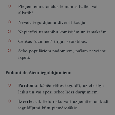
Pieņem emocionālus lēmumus bailēs vai
alkatībā.
Neveic ieguldījumu diversifikāciju.
Nepievērš uzmanību komisijām un izmaksām.
Cenšas "uzminēt" tirgus svārstības.
Seko populāriem padomiem, pašam neveicot
izpēti.
Padomi drošiem ieguldījumiem:
Pārdomā
: kāpēc vēlies ieguldīt, uz cik ilgu
laiku un vai spēsi sekot līdzi darījumiem.
Izvērtē
: cik lielu risku vari uzņemties un kādi
ieguldījumi būtu piemērotākie.