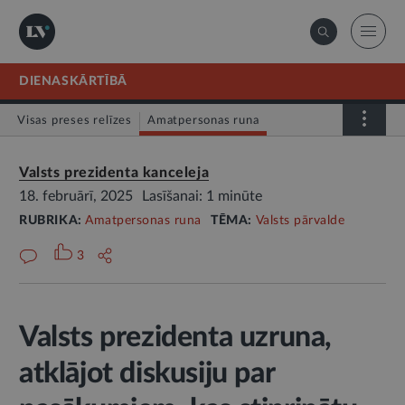
DIENASKĀRTĪBĀ
Visas preses relīzes
Amatpersonas runa
Atklātā vēstule
Relīze
Valsts prezidenta kanceleja
18. februārī, 2025
Lasīšanai: 1 minūte
RUBRIKA:
Amatpersonas runa
TĒMA:
Valsts pārvalde
3
Valsts prezidenta uzruna,
atklājot diskusiju par