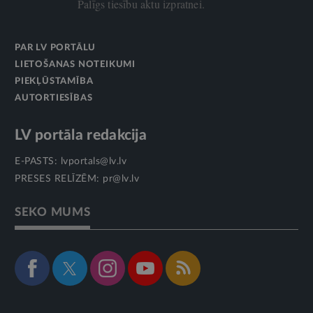
Palīgs tiesību aktu izpratnei.
PAR LV PORTĀLU
LIETOŠANAS NOTEIKUMI
PIEKĻŪSTAMĪBA
AUTORTIESĪBAS
LV portāla redakcija
E-PASTS:
lvportals@lv.lv
PRESES RELĪZĒM:
pr@lv.lv
SEKO MUMS