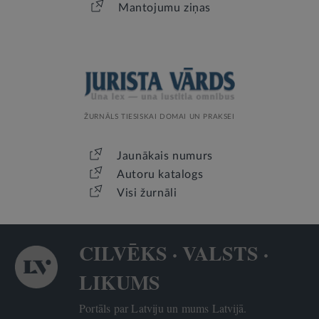
Mantojumu ziņas
ŽURNĀLS TIESISKAI DOMAI UN PRAKSEI
Jaunākais numurs
Autoru katalogs
Visi žurnāli
CILVĒKS · VALSTS ·
LIKUMS
Portāls par Latviju un mums Latvijā.