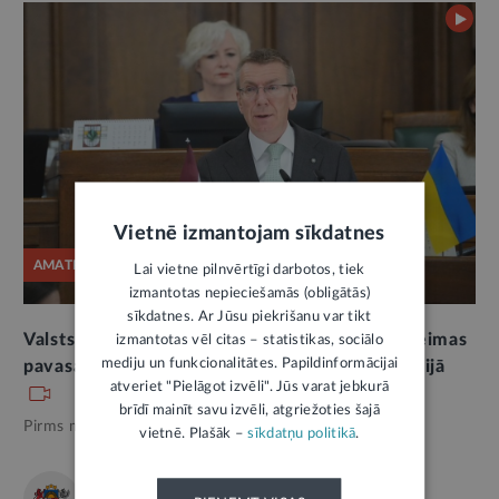
Vietnē izmantojam sīkdatnes
AMATPERSONAS RUNA
Lai vietne pilnvērtīgi darbotos, tiek
izmantotas nepieciešamās (obligātās)
sīkdatnes. Ar Jūsu piekrišanu var tikt
Valsts prezidenta Edgara Rinkēviča uzruna Saeimas
izmantotas vēl citas – statistikas, sociālo
mediju un funkcionalitātes. Papildinformācijai
pavasara sesijas noslēgumā 2026. gada 18. jūnijā
atveriet "Pielāgot izvēli". Jūs varat jebkurā
brīdī mainīt savu izvēli, atgriežoties šajā
Pirms mēneša,
Valsts pārvalde
vietnē. Plašāk –
sīkdatņu politikā
.