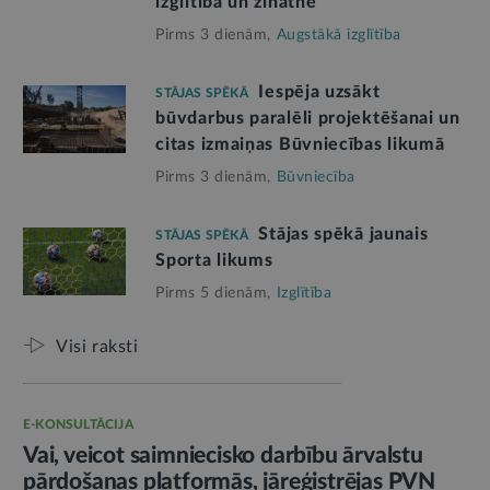
izglītībā un zinātnē
Pirms 3 dienām,
Augstākā izglītība
Iespēja uzsākt
STĀJAS SPĒKĀ
būvdarbus paralēli projektēšanai un
citas izmaiņas Būvniecības likumā
Pirms 3 dienām,
Būvniecība
Stājas spēkā jaunais
STĀJAS SPĒKĀ
Sporta likums
Pirms 5 dienām,
Izglītība
Visi raksti
E-KONSULTĀCIJA
Vai, veicot saimniecisko darbību ārvalstu
pārdošanas platformās, jāreģistrējas PVN