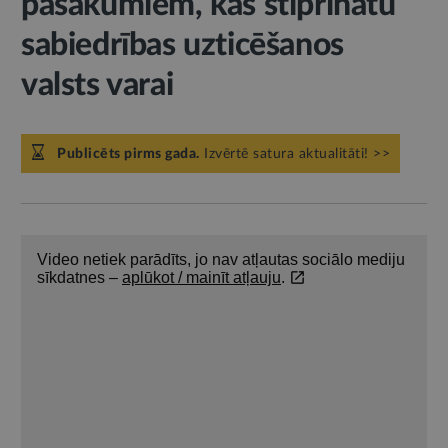
pasākumiem, kas stiprinātu
sabiedrības uzticēšanos
valsts varai
Publicēts pirms gada.
Izvērtē satura aktualitāti! >>