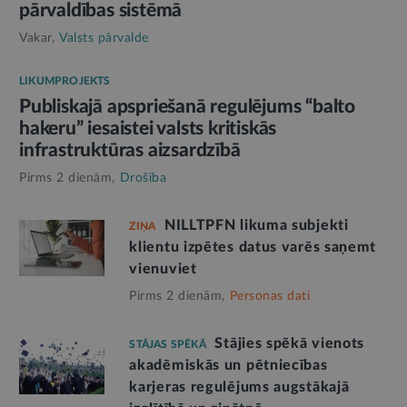
pārvaldības sistēmā
Vakar,
Valsts pārvalde
LIKUMPROJEKTS
Publiskajā apspriešanā regulējums “balto
hakeru” iesaistei valsts kritiskās
infrastruktūras aizsardzībā
Pirms 2 dienām,
Drošība
NILLTPFN likuma subjekti
ZIŅA
klientu izpētes datus varēs saņemt
vienuviet
Pirms 2 dienām,
Personas dati
Stājies spēkā vienots
STĀJAS SPĒKĀ
akadēmiskās un pētniecības
karjeras regulējums augstākajā