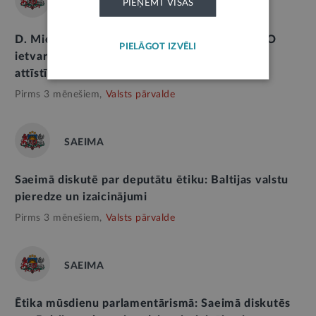
SAEIMA
PIEŅEMT VISAS
D. Mieriņa Apvienotajā Karalistē: Eiropai NATO
PIELĀGOT IZVĒLI
ietvaros jāstiprina neatkarība militāro spēju
attīstībā
Pirms 3 mēnešiem,
Valsts pārvalde
SAEIMA
Saeimā diskutē par deputātu ētiku: Baltijas valstu
pieredze un izaicinājumi
Pirms 3 mēnešiem,
Valsts pārvalde
SAEIMA
Ētika mūsdienu parlamentārismā: Saeimā diskutēs