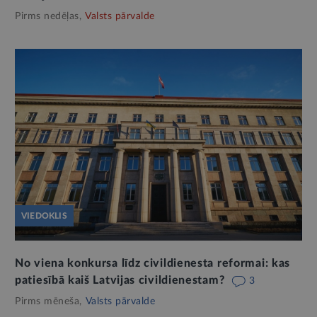
Pirms nedēļas,
Valsts pārvalde
VIEDOKLIS
No viena konkursa līdz civildienesta reformai: kas
patiesībā kaiš Latvijas civildienestam?
3
Pirms mēneša,
Valsts pārvalde