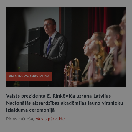
AMATPERSONAS RUNA
Valsts prezidenta E. Rinkēviča uzruna Latvijas
Nacionālās aizsardzības akadēmijas jauno virsnieku
izlaiduma ceremonijā
Pirms mēneša,
Valsts pārvalde