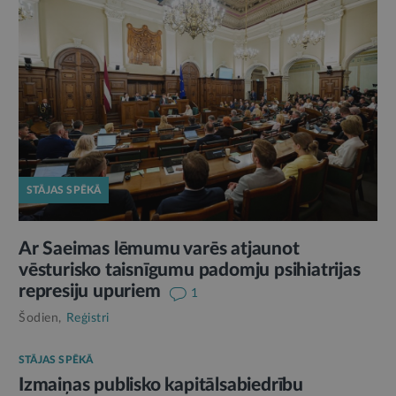
STĀJAS SPĒKĀ
Ar Saeimas lēmumu varēs atjaunot
vēsturisko taisnīgumu padomju psihiatrijas
represiju upuriem
1
Šodien,
Reģistri
STĀJAS SPĒKĀ
Izmaiņas publisko kapitālsabiedrību