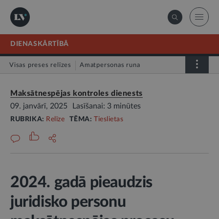
DIENASKĀRTĪBĀ
Visas preses relīzes
Amatpersonas runa
Atklātā vēstule
Relīze
Maksātnespējas kontroles dienests
09. janvārī, 2025
Lasīšanai: 3 minūtes
RUBRIKA:
Relīze
TĒMA:
Tieslietas
2024. gadā pieaudzis
juridisko personu