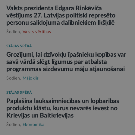
Valsts prezidenta Edgara Rinkēviča
vēstījums 27. Latvijas politiski represēto
personu salidojuma dalībniekiem Ikšķilē
Šodien,
Valsts vērtības
STĀJAS SPĒKĀ
Grozījumi, lai dzīvokļu īpašnieku kopības var
savā vārdā slēgt līgumus par atbalsta
programmas aizdevumu māju atjaunošanai
Šodien,
Mājoklis
STĀJAS SPĒKĀ
Paplašina lauksaimniecības un lopbarības
produktu klāstu, kurus nevarēs ievest no
Krievijas un Baltkrievijas
Šodien,
Ekonomika