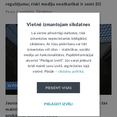
regulējumu; riski mediju neatkarībai ir zemi (II)
Pirms 2 nedēļām,
Tieslietas
Vietnē izmantojam sīkdatnes
Lai vietne pilnvērtīgi darbotos, tiek
izmantotas nepieciešamās (obligātās)
sīkdatnes. Ar Jūsu piekrišanu var tikt
izmantotas vēl citas – statistikas, sociālo
mediju un funkcionalitātes. Papildinformācijai
atveriet "Pielāgot izvēli". Jūs varat jebkurā
brīdī mainīt savu izvēli, atgriežoties šajā
vietnē. Plašāk –
sīkdatņu politikā
.
LV PORTĀLS JAUTĀ
PIEŅEMT VISAS
Jaunais Kriminālsodu izpildes likums. Vai un kā tas
PIELĀGOT IZVĒLI
mainīs Ieslodzījuma vietu pārvaldes un Valsts
probācijas dienesta darbu