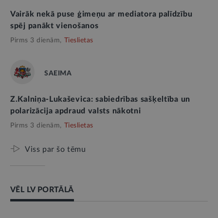
Vairāk nekā puse ģimeņu ar mediatora palīdzību
spēj panākt vienošanos
Pirms 3 dienām,
Tieslietas
SAEIMA
Z.Kalniņa-Lukaševica: sabiedrības sašķeltība un
polarizācija apdraud valsts nākotni
Pirms 3 dienām,
Tieslietas
Viss par šo tēmu
VĒL LV PORTĀLĀ
AMATPERSONAS RUNA