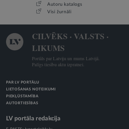
Autoru katalogs
Visi žurnāli
CILVĒKS · VALSTS ·
LIKUMS
Portāls par Latviju un mums Latvijā.
Palīgs tiesību aktu izpratnei.
PAR LV PORTĀLU
LIETOŠANAS NOTEIKUMI
PIEKĻŪSTAMĪBA
AUTORTIESĪBAS
LV portāla redakcija