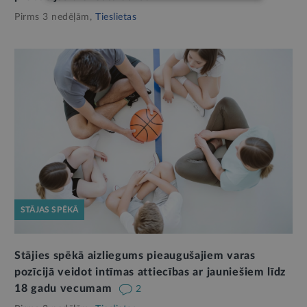
Pirms 3 nedēļām,
Tieslietas
STĀJAS SPĒKĀ
Stājies spēkā aizliegums pieaugušajiem varas
pozīcijā veidot intīmas attiecības ar jauniešiem līdz
18 gadu vecumam
2