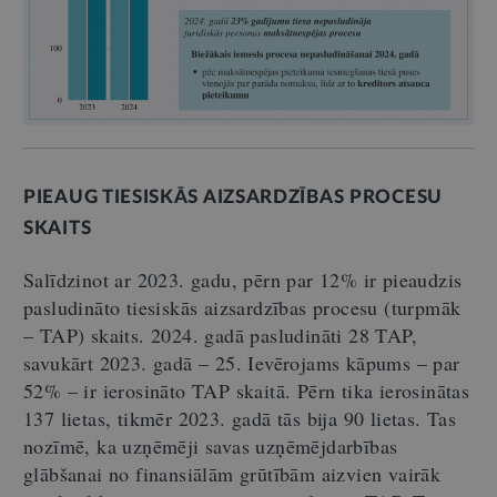
PIEAUG TIESISKĀS AIZSARDZĪBAS PROCESU
SKAITS
Salīdzinot ar 2023. gadu, pērn par 12% ir pieaudzis
pasludināto tiesiskās aizsardzības procesu (turpmāk
– TAP) skaits. 2024. gadā pasludināti 28 TAP,
savukārt 2023. gadā – 25. Ievērojams kāpums – par
52% – ir ierosināto TAP skaitā. Pērn tika ierosinātas
137 lietas, tikmēr 2023. gadā tās bija 90 lietas. Tas
nozīmē, ka uzņēmēji savas uzņēmējdarbības
glābšanai no finansiālām grūtībām aizvien vairāk