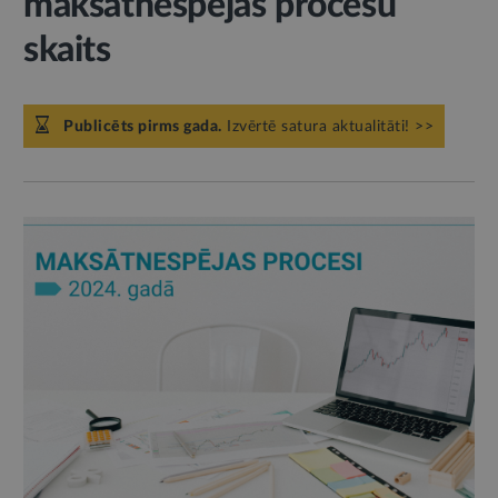
maksātnespējas procesu
skaits
Publicēts pirms gada.
Izvērtē satura aktualitāti! >>