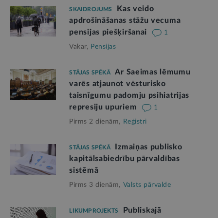
Kas veido
SKAIDROJUMS
apdrošināšanas stāžu vecuma
pensijas piešķiršanai
1
Vakar,
Pensijas
Ar Saeimas lēmumu
STĀJAS SPĒKĀ
varēs atjaunot vēsturisko
taisnīgumu padomju psihiatrijas
represiju upuriem
1
Pirms 2 dienām,
Reģistri
Izmaiņas publisko
STĀJAS SPĒKĀ
kapitālsabiedrību pārvaldības
sistēmā
Pirms 3 dienām,
Valsts pārvalde
Publiskajā
LIKUMPROJEKTS