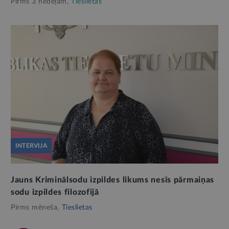
Pirms 3 nedēļām,
Tieslietas
INTERVIJA
Jauns Kriminālsodu izpildes likums nesīs pārmaiņas
sodu izpildes filozofijā
Pirms mēneša,
Tieslietas