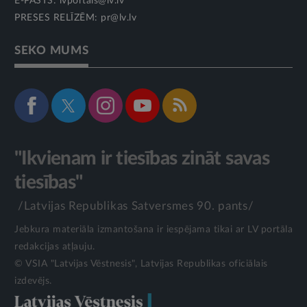
E-PASTS:
lvportals@lv.lv
PRESES RELĪZĒM:
pr@lv.lv
SEKO MUMS
"Ikvienam ir tiesības zināt savas
tiesības"
/Latvijas Republikas Satversmes 90. pants/
Jebkura materiāla izmantošana ir iespējama tikai ar LV portāla
redakcijas atļauju.
© VSIA "Latvijas Vēstnesis", Latvijas Republikas oficiālais
izdevējs.