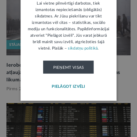
Lai vietne pilnvērtīgi darbotos, tiek
izmantotas nepieciešamās (obligātās)
sīkdatnes. Ar Jūsu piekrišanu var tikt
izmantotas vēl citas – statistikas, sociālo
mediju un funkcionalitātes. Papildinformācijai
atveriet "Pielāgot izvēli". Jūs varat jebkurā
brīdī mainīt savu izvēli, atgriežoties šajā
STĀJAS SPĒKĀ
vietnē. Plašāk –
sīkdatņu politikā
.
Ierobežo iespējas saņemt termiņuzturēšanās
PIEŅEMT VISAS
atļaujas. Stājas spēkā plaši grozījumi Imigrācijas
likumā
PIELĀGOT IZVĒLI
Pirms 2 mēnešiem,
Drošība