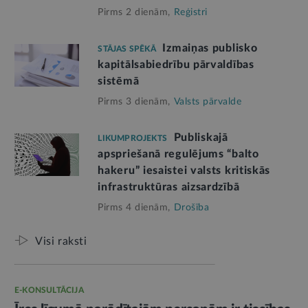
Pirms 2 dienām,
Reģistri
Izmaiņas publisko
STĀJAS SPĒKĀ
kapitālsabiedrību pārvaldības
sistēmā
Pirms 3 dienām,
Valsts pārvalde
Publiskajā
LIKUMPROJEKTS
apspriešanā regulējums “balto
hakeru” iesaistei valsts kritiskās
infrastruktūras aizsardzībā
Pirms 4 dienām,
Drošība
Visi raksti
E-KONSULTĀCIJA