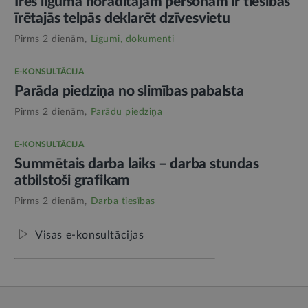
Īres līgumā norādītajām personām ir tiesības
īrētajās telpās deklarēt dzīvesvietu
Pirms 2 dienām,
Līgumi, dokumenti
E-KONSULTĀCIJA
Parāda piedziņa no slimības pabalsta
Pirms 2 dienām,
Parādu piedziņa
E-KONSULTĀCIJA
Summētais darba laiks – darba stundas
atbilstoši grafikam
Pirms 2 dienām,
Darba tiesības
Visas e-konsultācijas