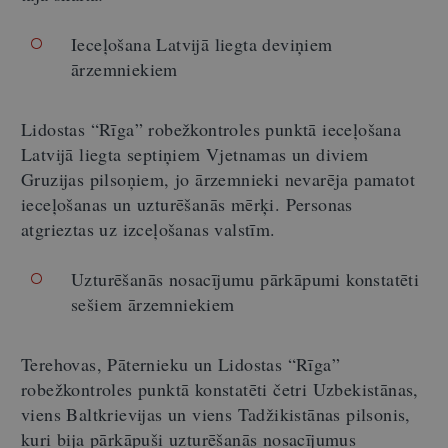
Ieceļošana Latvijā liegta deviņiem
ārzemniekiem
Lidostas “Rīga”
robežkontroles punktā ieceļošana
Latvijā liegta septiņiem Vjetnamas un diviem
Gruzijas pilsoņiem, jo ārzemnieki
nevarēja pamatot
ieceļošanas un uzturēšanās mērķi.
Personas
atgrieztas uz izceļošanas valstīm.
Uzturēšanās nosacījumu pārkāpumi konstatēti
sešiem ārzemniekiem
Terehovas, Pāternieku un Lidostas “Rīga”
robežkontroles punktā konstatēti četri Uzbekistānas,
viens Baltkrievijas un viens Tadžikistānas pilsonis,
kuri bija pārkāpuši uzturēšanās nosacījumus