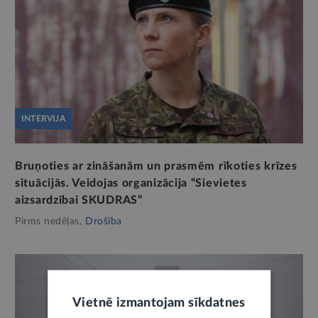
INTERVIJA
Bruņoties ar zināšanām un prasmēm rīkoties krīzes
situācijās. Veidojas organizācija “Sievietes
aizsardzībai SKUDRAS”
Pirms nedēļas,
Drošība
Vietnē izmantojam sīkdatnes