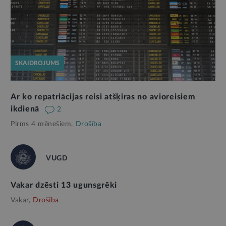
SKAIDROJUMS
Ar ko repatriācijas reisi atšķiras no avioreisiem
ikdienā
2
Pirms 4 mēnešiem,
Drošība
VUGD
Vakar dzēsti 13 ugunsgrēki
Vakar,
Drošība