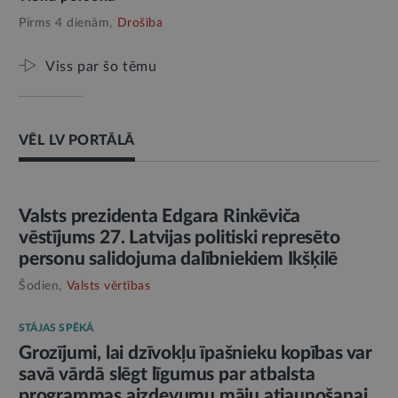
Pirms 4 dienām,
Drošība
Viss par šo tēmu
VĒL LV PORTĀLĀ
AMATPERSONAS RUNA
Valsts prezidenta Edgara Rinkēviča
vēstījums 27. Latvijas politiski represēto
personu salidojuma dalībniekiem Ikšķilē
Šodien,
Valsts vērtības
STĀJAS SPĒKĀ
Grozījumi, lai dzīvokļu īpašnieku kopības var
savā vārdā slēgt līgumus par atbalsta
programmas aizdevumu māju atjaunošanai