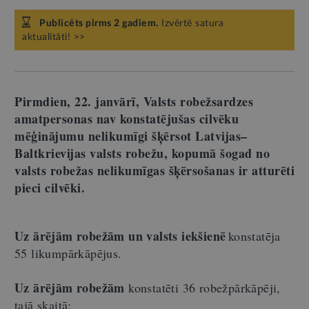
Publicēts pirms 2 gadiem.
Izvērtē satura
aktualitāti! >>
Pirmdien, 22. janvārī, Valsts robežsardzes
amatpersonas nav konstatējušas cilvēku
mēģinājumu nelikumīgi šķērsot Latvijas–
Baltkrievijas valsts robežu, kopumā šogad no
valsts robežas nelikumīgas šķērsošanas ir atturēti
pieci cilvēki.
Uz ārējām robežām un valsts iekšienē
konstatēja
55 likumpārkāpējus.
Uz ārējām robežām
konstatēti 36 robežpārkāpēji,
tajā skaitā: