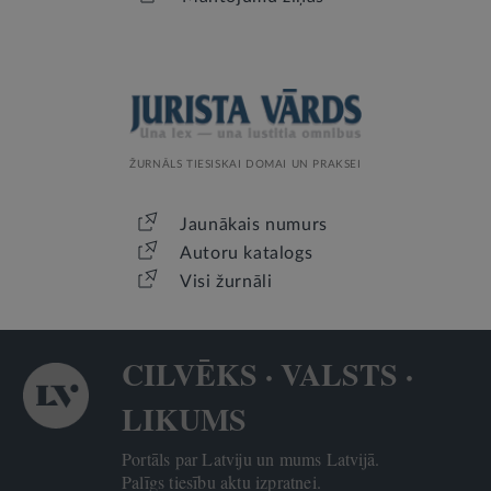
ŽURNĀLS TIESISKAI DOMAI UN PRAKSEI
Jaunākais numurs
Autoru katalogs
Visi žurnāli
CILVĒKS · VALSTS ·
LIKUMS
Portāls par Latviju un mums Latvijā.
Palīgs tiesību aktu izpratnei.