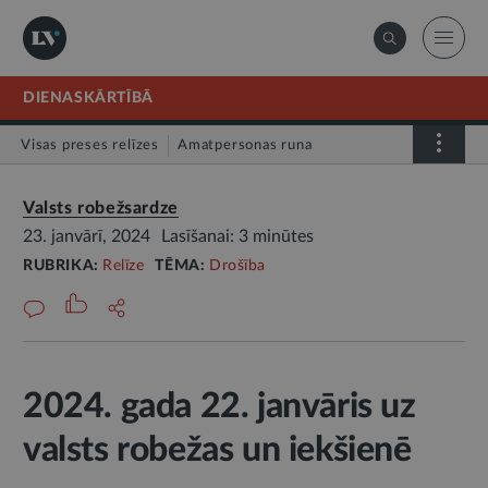
DIENASKĀRTĪBĀ
Visas preses relīzes
Amatpersonas runa
Atklātā vēstule
Relīze
Valsts robežsardze
23. janvārī, 2024
Lasīšanai: 3 minūtes
RUBRIKA:
Relīze
TĒMA:
Drošība
2024. gada 22. janvāris uz
valsts robežas un iekšienē