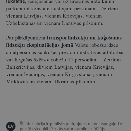
iekšienē
, ieceļošanas vai uzturēšanās noteikumu
pārkāpumi konstatēti astoņām personām – četriem,
vienam Latvijas, vienam Krievijas, vienam
Uzbekistānas un vienam Lietuvas pilsonim.
transportlīdzekļu un kuģošanas
Par pārkāpumiem
līdzekļu ekspluatācijas jomā
Valsts robežsardzes
amatpersonas saukušas pie administratīvās atbildības
vai liegušas šķērsot robežu 11 personām – četriem
Baltkrievijas, diviem Latvijas, vienam Krievijas,
vienam Igaunijas, vienam Kirgizstānas, vienam
Moldovas un vienam Ukrainas pilsonim.
Šī informācija ir publisks paziņojums un neatspoguļo LV
portāla viedokli. Par tās saturu atbild iesūtītājs.