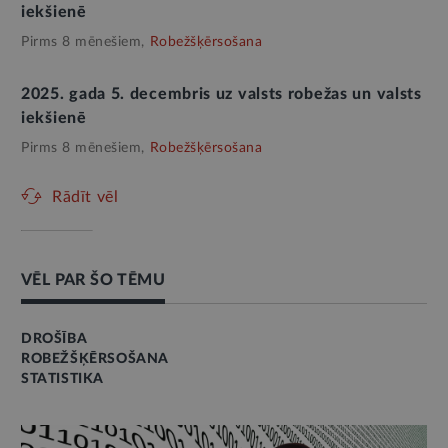
iekšienē
Pirms 8 mēnešiem,
Robežšķērsošana
2025. gada 5. decembris uz valsts robežas un valsts
iekšienē
Pirms 8 mēnešiem,
Robežšķērsošana
Rādīt vēl
VĒL PAR ŠO TĒMU
DROŠĪBA
ROBEŽŠĶĒRSOŠANA
STATISTIKA