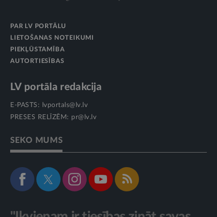
PAR LV PORTĀLU
LIETOŠANAS NOTEIKUMI
PIEKĻŪSTAMĪBA
AUTORTIESĪBAS
LV portāla redakcija
E-PASTS:
lvportals@lv.lv
PRESES RELĪZĒM:
pr@lv.lv
SEKO MUMS
"Ikvienam ir tiesības zināt savas