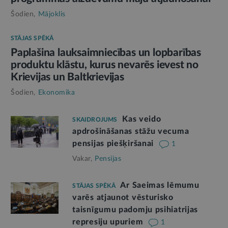
Šodien,
Mājoklis
STĀJAS SPĒKĀ
Paplašina lauksaimniecības un lopbarības
produktu klāstu, kurus nevarēs ievest no
Krievijas un Baltkrievijas
Šodien,
Ekonomika
Kas veido
SKAIDROJUMS
apdrošināšanas stāžu vecuma
pensijas piešķiršanai
1
Vakar,
Pensijas
Ar Saeimas lēmumu
STĀJAS SPĒKĀ
varēs atjaunot vēsturisko
taisnīgumu padomju psihiatrijas
represiju upuriem
1