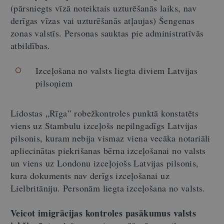
(pārsniegts vīzā noteiktais uzturēšanās laiks, nav
derīgas vīzas vai uzturēšanās atļaujas) Šengenas
zonas valstīs. Personas sauktas pie administratīvās
atbildības.
Izceļošana no valsts liegta diviem Latvijas
pilsoņiem
Lidostas „Rīga” robežkontroles punktā konstatēts
viens uz Stambulu izceļošs nepilngadīgs Latvijas
pilsonis, kuram nebija vismaz viena
vecāka notariāli
apliecinātas piekrišanas bērna izceļošanai no valsts
un
viens uz Londonu
izceļojošs Latvijas pilsonis,
kura dokuments nav derīgs izceļošanai uz
Lielbritāniju. Personām liegta izceļošana no valsts.
Veicot imigrācijas kontroles pasākumus valsts